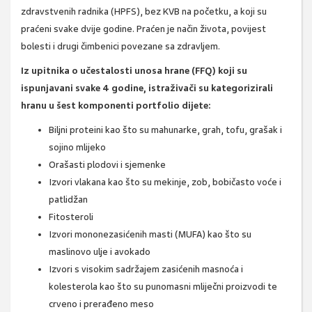
zdravstvenih radnika (HPFS), bez KVB na početku, a koji su
praćeni svake dvije godine. Praćen je način života, povijest
bolesti i drugi čimbenici povezane sa zdravljem.
Iz upitnika o učestalosti unosa hrane (FFQ) koji su
ispunjavani svake 4 godine, istraživači su kategorizirali
hranu u šest komponenti portfolio dijete:
Biljni proteini kao što su mahunarke, grah, tofu, grašak i
sojino mlijeko
Orašasti plodovi i sjemenke
Izvori vlakana kao što su mekinje, zob, bobičasto voće i
patlidžan
Fitosteroli
Izvori mononezasićenih masti (MUFA) kao što su
maslinovo ulje i avokado
Izvori s visokim sadržajem zasićenih masnoća i
kolesterola kao što su punomasni mliječni proizvodi te
crveno i prerađeno meso