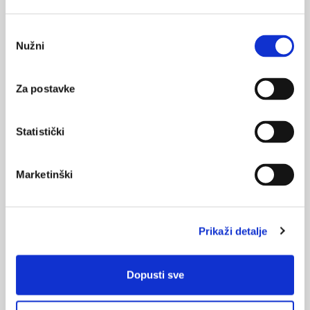
POVRATAK
koronarna bolest srca
NA VRH
Odabir
moždani udar
Nužni
pristanka
Za postavke
Statistički
VEZANI SADRŽAJ
<
>
01.03.2025.
Marketinški
Učestalost ortoreksije nervoze među polaznicima
teretana u Hrvatskoj
Prikaži detalje
03.04.2024.
Mikroplastika pronađena u plaku arterija
Dopusti sve
11.03.2024.
Što se događa tijelu nakon sedam dana bez hrane