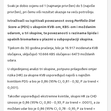
Svaki je dobio ocjenu od 1 (najmanje privržen) do 5 (najviše
privržen), pri čemu viši rezultat ukazuje na veću potrošnju.
Istraživači su ispitivali povezanost ovog
Portfolio Diet
Score
-a (PDS) s ukupnim KVB-om, KBS-om i moždanim
udarom, u tri skupine, te povezanosti s razinama lipida i
upalnih biomarkera u plazmi u subpopulaciji skupina.
Tijekom do 30 godina praćenja, bilo je 16.917 incidenata KVB
slučajeva, uključujući 10.666 KBS slučajeva i 6473 moždanih
udara.
U objedinjenoj analizi tri skupine, potpuno prilagođeni omjer
rizika (HR) za ukupne KVB uspoređujući najviši s najnižim
kvintilom PDS-a bio je 0,86 (95% CI, 0,81 - 0,92; P za trend <
0,001).
Također uspoređujući ekstremne kvintile, skupni HR za CHD
iznosio je 0,86 (95% CI, 0,80 - 0,93; P za trend = .0001), a za
moždani udar bio je 0,86 (95% CI, 0,78 - 0,95; P za trend =