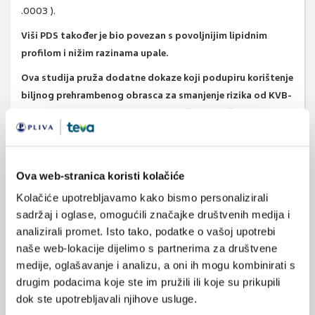
.0003 ).
Viši PDS također je bio povezan s povoljnijim lipidnim
profilom i nižim razinama upale.
Ova studija pruža dodatne dokaze koji podupiru korištenje
biljnog prehrambenog obrasca za smanjenje rizika od KVB-
a,
koji je u skladu sa smjernicama Američkog udruženja za srce
koje promiču konzumaciju cjelovitih žitarica, voća i povrća, biljnih
proteina, minimalno prerađene hrane , te zdrava nezasićena
biljna ulja.
Ova web-stranica koristi kolačiće
Izvor:
Circulation. 2023 Oct 25. doi: 10.1161/CIRCULATIONAHA.
Kolačiće upotrebljavamo kako bismo personalizirali
sadržaj i oglase, omogućili značajke društvenih medija i
analizirali promet. Isto tako, podatke o vašoj upotrebi
naše web-lokacije dijelimo s partnerima za društvene
prehrana
medije, oglašavanje i analizu, a oni ih mogu kombinirati s
SVIĐA
prehrambene navike
drugim podacima koje ste im pružili ili koje su prikupili
MI SE
dok ste upotrebljavali njihove usluge.
1
kardiovaskularne bolesti