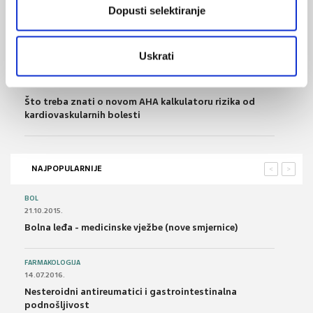
Dopusti selektiranje
25.02.2024.
Mogu li više doze vitamina D smanjiti rizik od
fibrilacije atrija?
Uskrati
31.12.2023.
Što treba znati o novom AHA kalkulatoru rizika od
kardiovaskularnih bolesti
NAJPOPULARNIJE
<
>
BOL
21.10.2015.
Bolna leđa - medicinske vježbe (nove smjernice)
FARMAKOLOGIJA
14.07.2016.
Nesteroidni antireumatici i gastrointestinalna
podnošljivost