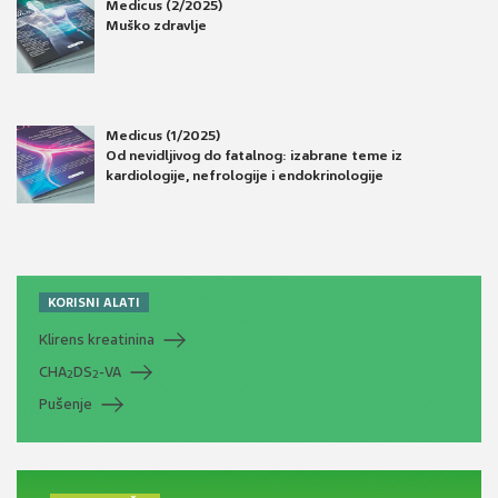
Medicus (2/2025)
Muško zdravlje
Medicus (1/2025)
Od nevidljivog do fatalnog: izabrane teme iz
kardiologije, nefrologije i endokrinologije
KORISNI ALATI
Klirens kreatinina
CHA
DS
-VA
2
2
Pušenje