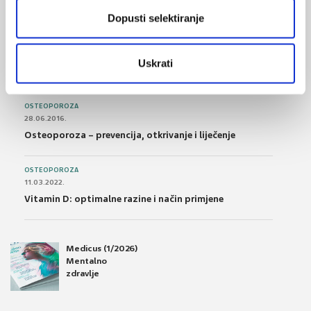
podnošljivost
Dopusti selektiranje
POREMEĆAJI PROBAVE
01.07.2017.
Uskrati
Što su probiotici i kako se proizvode?
OSTEOPOROZA
28.06.2016.
Osteoporoza – prevencija, otkrivanje i liječenje
OSTEOPOROZA
11.03.2022.
Vitamin D: optimalne razine i način primjene
Medicus (1/2026)
Mentalno
zdravlje