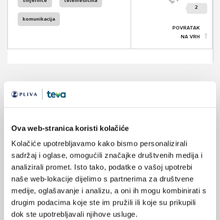
smjernice
telemedicina
2
komunikacija
POVRATAK
NA VRH
VEZANI SADRŽAJ
<
>
24.09.2025.
Ova web-stranica koristi kolačiće
Metodološka kvaliteta i transparentnost hrvatskih
kliničkih smjernica
Kolačiće upotrebljavamo kako bismo personalizirali
sadržaj i oglase, omogućili značajke društvenih medija i
25.06.2025.
analizirali promet. Isto tako, podatke o vašoj upotrebi
Slanje elektronskih podsjetnika bolesnicima s
naše web-lokacije dijelimo s partnerima za društvene
kroničnim bubrežnim bolestima
medije, oglašavanje i analizu, a oni ih mogu kombinirati s
drugim podacima koje ste im pružili ili koje su prikupili
19.04.2025.
dok ste upotrebljavali njihove usluge.