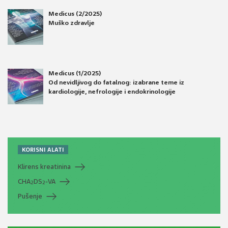
Medicus (2/2025)
Muško zdravlje
Medicus (1/2025)
Od nevidljivog do fatalnog: izabrane teme iz
kardiologije, nefrologije i endokrinologije
KORISNI ALATI
Klirens kreatinina
CHA
DS
-VA
2
2
Pušenje