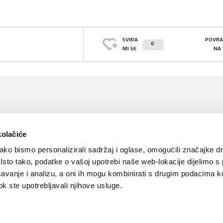
SVIĐA
POVRA
0
MI SE
NA
kolačiće
ko bismo personalizirali sadržaj i oglase, omogućili značajke d
. Isto tako, podatke o vašoj upotrebi naše web-lokacije dijelimo s
avanje i analizu, a oni ih mogu kombinirati s drugim podacima k
 dok ste upotrebljavali njihove usluge.
Kontakt
Oglašavanje
Impressum
Važne pravne informacije, 