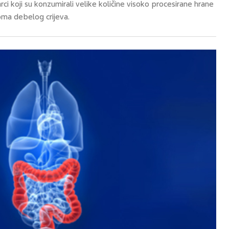
ci koji su konzumirali velike količine visoko procesirane hrane
oma debelog crijeva.