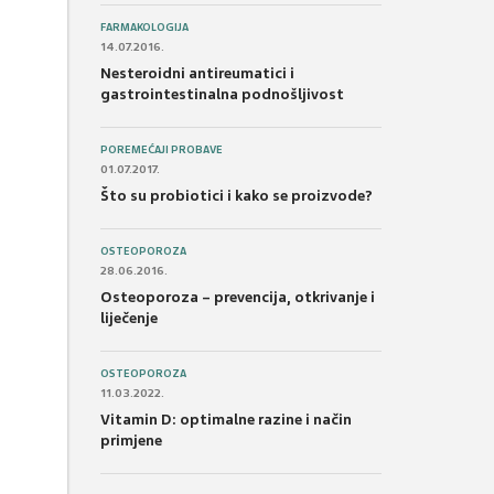
FARMAKOLOGIJA
14.07.2016.
Nesteroidni antireumatici i
gastrointestinalna podnošljivost
POREMEĆAJI PROBAVE
01.07.2017.
Što su probiotici i kako se proizvode?
OSTEOPOROZA
28.06.2016.
Osteoporoza – prevencija, otkrivanje i
liječenje
OSTEOPOROZA
11.03.2022.
Vitamin D: optimalne razine i način
primjene