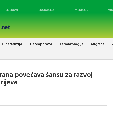
LIJEKOVI
EDUKACIJA
MEDICUS
VI
.net
Hipertenzija
Osteoporoza
Farmakologija
Migrena
rana povećava šansu za razvoj
rijeva