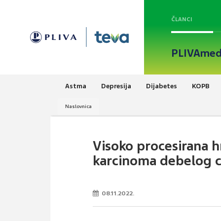
ČLANCI
PLIVAmed
Astma
Depresija
Dijabetes
KOPB
Naslovnica
Visoko procesirana h
karcinoma debelog c
08.11.2022.