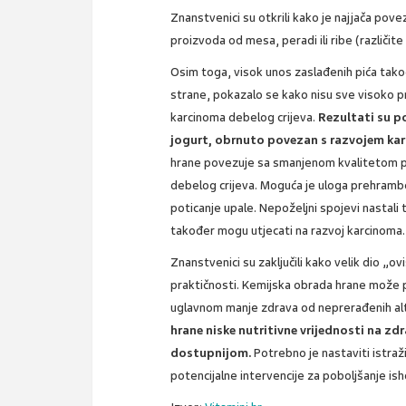
Znanstvenici su otkrili kako je najjača pov
proizvoda od mesa, peradi ili ribe (različite 
Osim toga, visok unos zaslađenih pića tako
strane, pokazalo se kako nisu sve visoko p
karcinoma debelog crijeva.
Rezultati su p
jogurt, obrnuto povezan s razvojem kar
hrane povezuje sa smanjenom kvalitetom pre
debelog crijeva. Moguća je uloga prehramben
poticanje upale. Nepoželjni spojevi nastali t
također mogu utjecati na razvoj karcinoma.
Znanstvenici su zaključili kako velik dio „o
praktičnosti. Kemijska obrada hrane može p
uglavnom manje zdrava od neprerađenih al
hrane niske nutritivne vrijednosti na zdr
dostupnijom.
Potrebno je nastaviti istraž
potencijalne intervencije za poboljšanje is