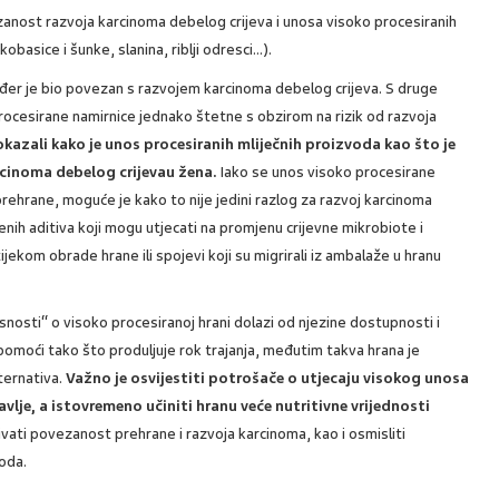
ezanost razvoja karcinoma debelog crijeva i unosa visoko procesiranih
kobasice i šunke, slanina, riblji odresci…).
đer je bio povezan s razvojem karcinoma debelog crijeva. S druge
rocesirane namirnice jednako štetne s obzirom na rizik od razvoja
okazali kako je unos procesiranih mliječnih proizvoda kao što je
cinoma debelog crijevau žena.
Iako se unos visoko procesirane
hrane, moguće je kako to nije jedini razlog za razvoj karcinoma
ih aditiva koji mogu utjecati na promjenu crijevne mikrobiote i
ijekom obrade hrane ili spojevi koji su migrirali iz ambalaže u hranu
visnosti“ o visoko procesiranoj hrani dolazi od njezine dostupnosti i
omoći tako što produljuje rok trajanja, međutim takva hrana je
ternativa.
Važno je osvijestiti potrošače o utjecaju visokog unosa
avlje, a istovremeno učiniti hranu veće nutritivne vrijednosti
ivati povezanost prehrane i razvoja karcinoma, kao i osmisliti
hoda.