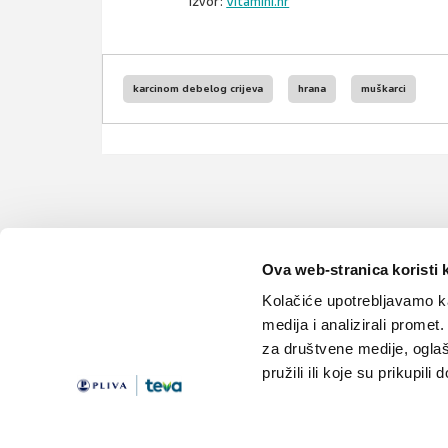
Izvor:
Vitamini.hr
karcinom debelog crijeva
hrana
muškarci
Ova web-stranica koristi 
Kolačiće upotrebljavamo ka
medija i analizirali promet
za društvene medije, oglaš
pružili ili koje su prikupili
Teme
Edukacija