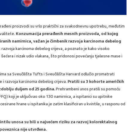
brađeni proizvodi su vrlo praktični za svakodnevnu upotrebu, međutim
kvalitete.
Konzumacija prerađenih mesnih proizvoda, od kojeg
iranih namirnica, važan je čimbenik razvoja karcinoma debelog
 razvoja karcinoma debelog crijeva, a poznato je kako visoko
h šećera i nizak udio vlakana, što pridonosi povećanju tjelesne mase i
ima sa Sveučilišta Tufts i Sveučilišta Harvard odlučio promatrati
 i razvoja karcinoma debelog crijeva.
Pratili su 3 kohorte američkih
zdoblju duljem od 25 godina.
Prehrambeni unos pratili su pomoću
FQ) koji je uključivao oko 130 namirnica, a ispitanici su upitnike
esirane hrane u ispitanika je zatim klasificiran u kvintile, u rasponu od
kvintilu unosa su bili u najvećem riziku za razvoj kolorektalnog
 poveznica nije utvrđena.