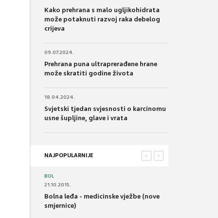
Kako prehrana s malo ugljikohidrata
može potaknuti razvoj raka debelog
crijeva
09.07.2024.
Prehrana puna ultraprerađene hrane
može skratiti godine života
18.04.2024.
Svjetski tjedan svjesnosti o karcinomu
usne šupljine, glave i vrata
NAJPOPULARNIJE
<
>
BOL
21.10.2015.
Bolna leđa - medicinske vježbe (nove
smjernice)