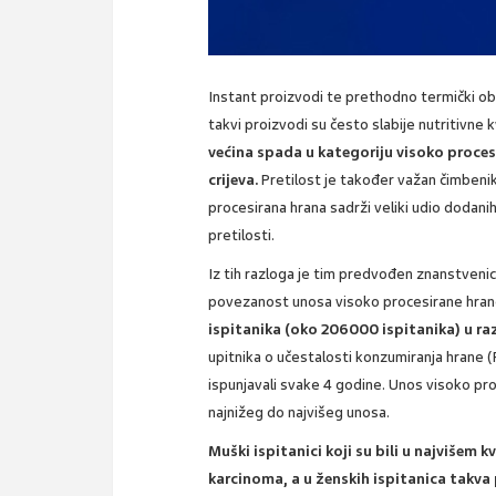
Instant proizvodi te prethodno termički o
takvi proizvodi su često slabije nutritivne 
većina spada u kategoriju visoko proces
crijeva.
Pretilost je također važan čimbenik
procesirana hrana sadrži veliki udio dodani
pretilosti.
Iz tih razloga je tim predvođen znanstvenic
povezanost unosa visoko procesirane hrane
ispitanika (oko 206000 ispitanika) u ra
upitnika o učestalosti konzumiranja hrane (F
ispunjavali svake 4 godine. Unos visoko proc
najnižeg do najvišeg unosa.
Muški ispitanici koji su bili u najvišem 
karcinoma, a u ženskih ispitanica takva