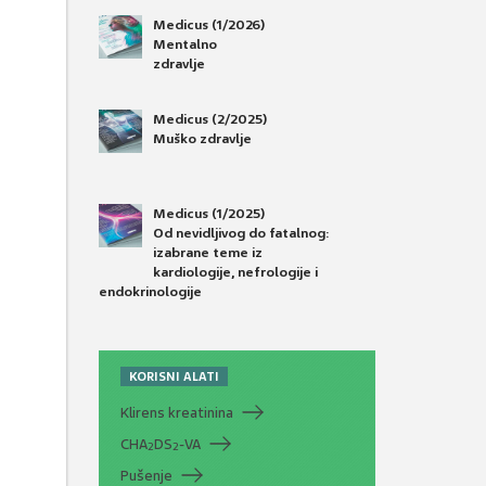
Medicus (1/2026)
Mentalno
zdravlje
Medicus (2/2025)
Muško zdravlje
Medicus (1/2025)
Od nevidljivog do fatalnog:
izabrane teme iz
kardiologije, nefrologije i
endokrinologije
KORISNI ALATI
Klirens kreatinina
CHA
DS
-VA
2
2
Pušenje