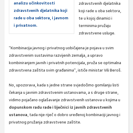
analizu učinkovitosti
zdravstvenih djelatnika
zdravstvenih djelatnika koji
koji rade u oba sektora,
rade u oba sektora, i javnom
te u kojoj dinamici i
i privatnom.
terminima pružaju
zdravstvene usluge.
"Kombinacija javnog i privatnog uobičajena je pojava u svim
zdravstvenim sustavima razvijenih zemalja, a upravo
kombiniranjem javnih i privatnih potencijala, pruža se optimalna
zdravstvena zaštita svim građanima", ističe ministar Vili Beroš.
No, upozorava, kada s jedne strane svjedočimo gomilanju listi
čekanja u javnim zdravstvenim ustanovama, a s druge strane,
vidimo pojačano oglašavanje zdravstvenih ustanova u kojima u
dopunskom radu rade i liječnici iz javnih zdravstvenih
ustanova
, tada nije riječ o dobro uređenoj kombinaciji javnog i
privatnog pružanja zdravstvene zaštite.