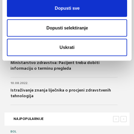
27.12.2023.
Dopusti sve
Ugovoreni novi dijagnostičko – terapijski postupci
radi smanjenja liste čekanja
Dopusti selektiranje
29.04.2023.
Zdravstvena pismenost u Republici Hrvatskoj
Uskrati
30.01.2023.
Ministarstvo zdravstva: Pacijent treba dobiti
informaciju o terminu pregleda
10.08.2022.
Istraživanje znanja liječnika o procjeni zdravstvenih
tehnologija
NAJPOPULARNIJE
<
>
BOL