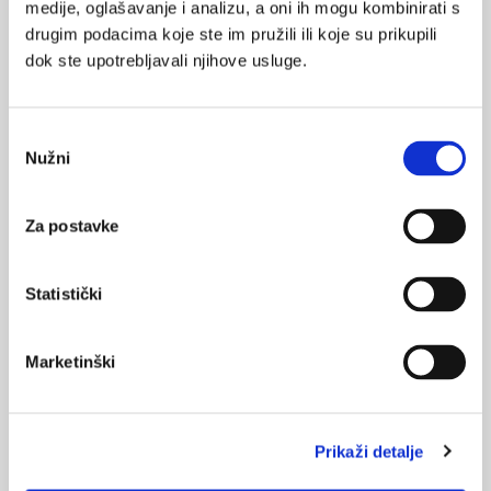
medije, oglašavanje i analizu, a oni ih mogu kombinirati s
javno zdravstvo
privatno
drugim podacima koje ste im pružili ili koje su prikupili
dok ste upotrebljavali njihove usluge.
SVIĐA
zdravstvena usluga
MI SE
1
zdravstveni radnici
Odabir
POVRATAK
zdravstvene ustanove
Nužni
pristanka
NA VRH
zakon o zdravstvenoj zaštiti
Za postavke
pacijent
Statistički
Marketinški
VEZANI SADRŽAJ
<
>
23.01.2024.
Prikaži detalje
Silazni trend lista čekanja na dijagnostičke preglede