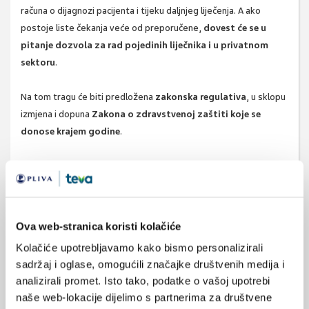
računa o dijagnozi pacijenta i tijeku daljnjeg liječenja. A ako
postoje liste čekanja veće od preporučene,
dovest će se u
pitanje dozvola za rad pojedinih liječnika i u privatnom
sektoru
.
Na tom tragu će biti predložena
zakonska regulativa
, u sklopu
izmjena i dopuna
Zakona o zdravstvenoj zaštiti koje se
donose krajem godine
.
"Ponavljam i ponovit ću opet,
zdravstveni sustav postoji radi
pacijenata
, a ne obrnuto. Tom paradigmom se upravo vodimo i
u reformskim mjerama u kojima je
pacijent u samom središtu
zdravstvenog sustava
", poručio je ministar Beroš.
Ova web-stranica koristi kolačiće
Izvor:
Ministarstvo zdravstva
Kolačiće upotrebljavamo kako bismo personalizirali
sadržaj i oglase, omogućili značajke društvenih medija i
analizirali promet. Isto tako, podatke o vašoj upotrebi
naše web-lokacije dijelimo s partnerima za društvene
liste čekanja