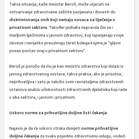
Takva situacija, kaže ministar Beroš, može utjecati na
ostvarivanje zdravstvene zaštite pacijenata i dovesti do
diskriminiranja onih koji nemaju novaca za liječenje u
privatnom sektoru
. Također jednaka nepravda čini se i
marljivim liječnicima u javnom zdravstvu, koji ispunjavaju svoje
obveze i nerijetko preuzimaju teret kolega kojima je "glavni
posao postao onaj u privatnom sektoru".
Beroš je poručio da mu je kao ministru zdravstva koji dolazi iz
javnog zdravstvenog sustava, takva praksa, ako je prisutna,
neprihvatljiva i zato je naložio svim ravnateljima zdravstvenih
ustanova analizu učinkovitosti zdravstvenih djelatnika koji rade
u oba sektora, i javnom i privatnom.
Uskoro norme za prihvatljive duljine listi čekanja
Najavio je da će uskoro struka donijeti
norme prihvatljive
duljine čekanja
za svaku pojedinu zdravstvenu uslugu, vodeći