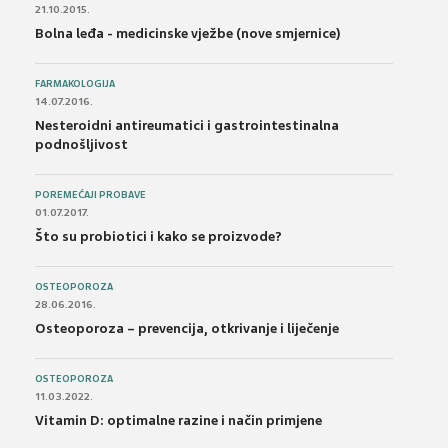
21.10.2015.
Bolna leđa - medicinske vježbe (nove smjernice)
FARMAKOLOGIJA
14.07.2016.
Nesteroidni antireumatici i gastrointestinalna
podnošljivost
POREMEĆAJI PROBAVE
01.07.2017.
Što su probiotici i kako se proizvode?
OSTEOPOROZA
28.06.2016.
Osteoporoza – prevencija, otkrivanje i liječenje
OSTEOPOROZA
11.03.2022.
Vitamin D: optimalne razine i način primjene