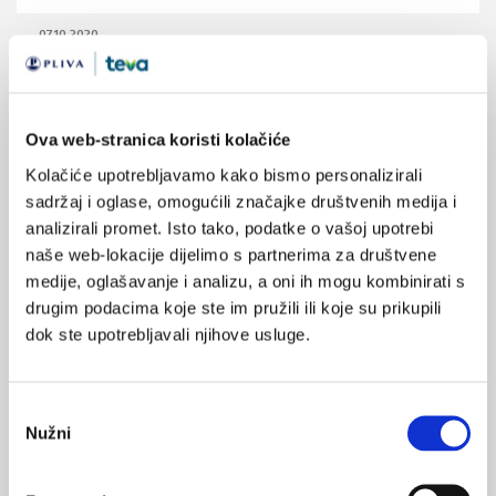
07.10.2020.
COVID-19: Adolescentica kao izvor zaraze u više
država
06.10.2020.
Ova web-stranica koristi kolačiće
CDC: SARS-CoV-2 se širi i zrakom
Kolačiće upotrebljavamo kako bismo personalizirali
sadržaj i oglase, omogućili značajke društvenih medija i
13.08.2020.
analizirali promet. Isto tako, podatke o vašoj upotrebi
COVID-19: porast broja slučajeva u djece
naše web-lokacije dijelimo s partnerima za društvene
medije, oglašavanje i analizu, a oni ih mogu kombinirati s
03.06.2020.
drugim podacima koje ste im pružili ili koje su prikupili
COVID-19: uspješne nefarmakološke intervencije
dok ste upotrebljavali njihove usluge.
01.06.2020.
COVID-19: ishodi prvih 1000 bolesnika u New Yorku
Odabir
Nužni
pristanka
NAJPOPULARNIJE
<
>