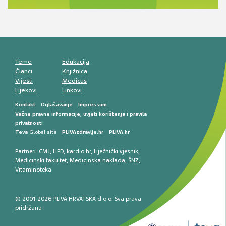
smetnji do rane onkološke dijagnostike
Mentalno zdravlje muškaraca: skriveni rizici i
kliničke posljedice
Životni stil i kardiovaskularno zdravlje
muškaraca
Teme
Edukacija
Članci
Knjižnica
Vijesti
Medicus
Lijekovi
Linkovi
Kontakt
Oglašavanje
Impressum
Važne pravne informacije, uvjeti korištenja i pravila
privatnosti
Teva
Global site
PLIVAzdravlje.hr
PLIVA.hr
Partneri:
CMJ
,
HPD
,
kardio.hr
,
Liječnički vjesnik
,
Medicinski fakultet
,
Medicinska naklada
,
ŠNZ
,
Vitaminoteka
© 2001-2026 PLIVA HRVATSKA d.o.o. Sva prava
pridržana