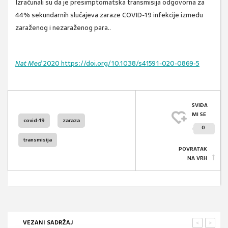
Izračunali su da je presimptomatska transmisija odgovorna za
44% sekundarnih slučajeva zaraze COVID-19 infekcije između
zaraženog i nezaraženog para..
Nat Med
2020 https://doi.org/10.1038/s41591-020-0869-5
SVIĐA
MI SE
covid-19
zaraza
0
transmisija
POVRATAK
NA VRH
VEZANI SADRŽAJ
<
>