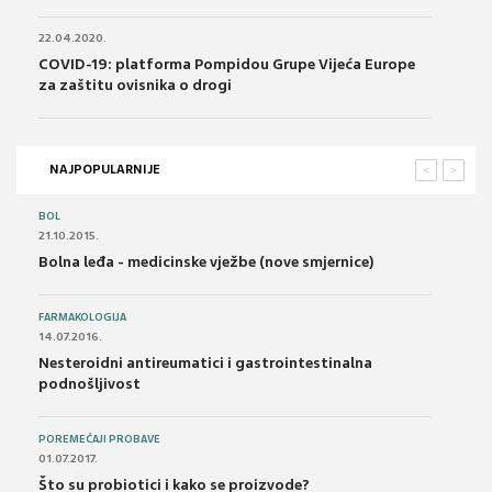
22.04.2020.
COVID-19: platforma Pompidou Grupe Vijeća Europe
za zaštitu ovisnika o drogi
NAJPOPULARNIJE
<
>
BOL
21.10.2015.
Bolna leđa - medicinske vježbe (nove smjernice)
FARMAKOLOGIJA
14.07.2016.
Nesteroidni antireumatici i gastrointestinalna
podnošljivost
POREMEĆAJI PROBAVE
01.07.2017.
Što su probiotici i kako se proizvode?