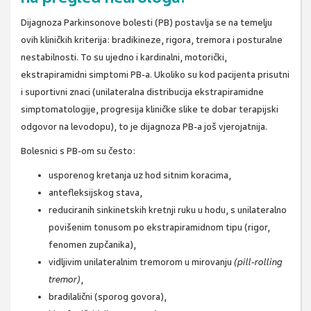
Dijagnoza Parkinsonove bolesti (PB) postavlja se na temelju
ovih kliničkih kriterija: bradikineze, rigora, tremora i posturalne
nestabilnosti. To su ujedno i kardinalni, motorički,
ekstrapiramidni simptomi PB-a. Ukoliko su kod pacijenta prisutni
i suportivni znaci (unilateralna distribucija ekstrapiramidne
simptomatologije, progresija kliničke slike te dobar terapijski
odgovor na levodopu), to je dijagnoza PB-a još vjerojatnija.
Bolesnici s PB-om su često:
usporenog kretanja uz hod sitnim koracima,
antefleksijskog stava,
reduciranih sinkinetskih kretnji ruku u hodu, s unilateralno
povišenim tonusom po ekstrapiramidnom tipu (rigor,
fenomen zupčanika),
vidljivim unilateralnim tremorom u mirovanju
(pill-rolling
tremor)
,
bradilalični (sporog govora),