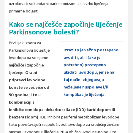
uzrokovati sekundarni parkinsonizam, a u svrhu liječenja
primarne bolesti.
Kako se najčešće započinje liječenje
Parkinsonove bolesti?
Prvi lijek izbora za
Izrazito je važno postepeno
Parkinsonovu bolest je
uvoditi, ali i (ako je
levodopa pa se njome
potrebno) postepeno
najčešće i započinje
ukidati levodopu, jer se na
liječenje.
Oralni
taj način izbjegavaju
pripravci levodope
neželjene nuspojave i/ili
koriste se već više od
komplikacije liječenja.
50 godina, i to u
kombinaciji s
inhibitorom dopa-dekarboksilaze (IDD) karbidopom ili
benzerazidom).
IDD inhibira periferni metabolizam levodope,
tako povećavajući raspoloživost levodope za središnji živčani
sustav. Levodopu u liječenje PB-a obično uvodi neurolog, i to