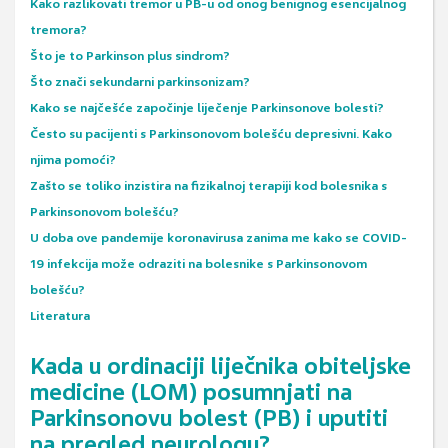
Kako razlikovati tremor u PB-u od onog benignog esencijalnog
tremora?
Što je to Parkinson plus sindrom?
Što znači sekundarni parkinsonizam?
Kako se najčešće započinje liječenje Parkinsonove bolesti?
Često su pacijenti s Parkinsonovom bolešću depresivni. Kako
njima pomoći?
Zašto se toliko inzistira na fizikalnoj terapiji kod bolesnika s
Parkinsonovom bolešću?
U doba ove pandemije koronavirusa zanima me kako se COVID-
19 infekcija može odraziti na bolesnike s Parkinsonovom
bolešću?
Literatura
Kada u ordinaciji liječnika obiteljske
medicine (LOM) posumnjati na
Parkinsonovu bolest (PB) i uputiti
na pregled neurologu?