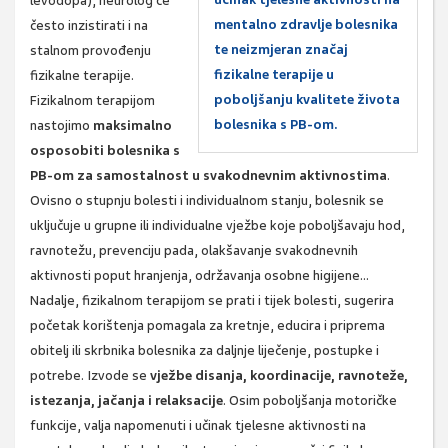
levodopa), neurolog će
mentalno zdravlje bolesnika
često inzistirati i na
te neizmjeran značaj
stalnom provođenju
fizikalne terapije u
fizikalne terapije.
poboljšanju kvalitete života
Fizikalnom terapijom
bolesnika s PB-om.
nastojimo
maksimalno
osposobiti bolesnika s
PB-om za samostalnost u svakodnevnim aktivnostima
.
Ovisno o stupnju bolesti i individualnom stanju, bolesnik se
uključuje u grupne ili individualne vježbe koje poboljšavaju hod,
ravnotežu, prevenciju pada, olakšavanje svakodnevnih
aktivnosti poput hranjenja, održavanja osobne higijene…
Nadalje, fizikalnom terapijom se prati i tijek bolesti, sugerira
početak korištenja pomagala za kretnje, educira i priprema
obitelj ili skrbnika bolesnika za daljnje liječenje, postupke i
potrebe. Izvode se
vježbe disanja, koordinacije, ravnoteže,
istezanja, jačanja i relaksacije
. Osim poboljšanja motoričke
funkcije, valja napomenuti i učinak tjelesne aktivnosti na