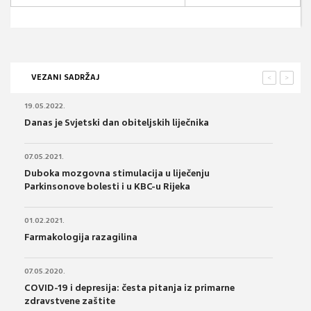
VEZANI SADRŽAJ
<
>
19.05.2022.
Danas je Svjetski dan obiteljskih liječnika
07.05.2021.
Duboka mozgovna stimulacija u liječenju
Parkinsonove bolesti i u KBC-u Rijeka
01.02.2021.
Farmakologija razagilina
07.05.2020.
COVID-19 i depresija: česta pitanja iz primarne
zdravstvene zaštite