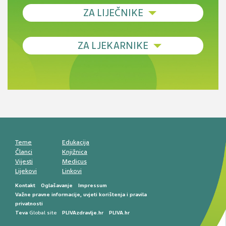
ZA LIJEČNIKE
Debljina - od prevencije do personalizirane
ZA LJEKARNIKE
terapije
Novi pogled na migrenu: komorbiditeti, spolne
razlike i nove terapije
Antikoagulansi u ljekarničkoj praksi –
komunikacija, adherencija i sigurnost
Muško urološko zdravlje: od funkcionalnih
smetnji do rane onkološke dijagnostike
Mentalno zdravlje muškaraca: skriveni rizici i
kliničke posljedice
Životni stil i kardiovaskularno zdravlje
muškaraca
Teme
Edukacija
Članci
Knjižnica
Vijesti
Medicus
Lijekovi
Linkovi
Kontakt
Oglašavanje
Impressum
Važne pravne informacije, uvjeti korištenja i pravila
privatnosti
Teva
Global site
PLIVAzdravlje.hr
PLIVA.hr