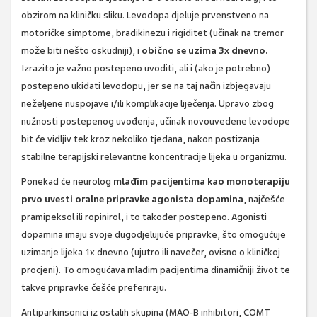
obzirom na kliničku sliku. Levodopa djeluje prvenstveno na
motoričke simptome, bradikinezu i rigiditet (učinak na tremor
može biti nešto oskudniji), i
obično se uzima 3x dnevno.
Izrazito je važno postepeno uvoditi, ali i (ako je potrebno)
postepeno ukidati levodopu, jer se na taj način izbjegavaju
neželjene nuspojave i/ili komplikacije liječenja. Upravo zbog
nužnosti postepenog uvođenja, učinak novouvedene levodope
bit će vidljiv tek kroz nekoliko tjedana, nakon postizanja
stabilne terapijski relevantne koncentracije lijeka u organizmu.
Ponekad će neurolog
mlađim pacijentima kao monoterapiju
prvo uvesti oralne pripravke agonista dopamina
, najčešće
pramipeksol ili ropinirol, i to također postepeno. Agonisti
dopamina imaju svoje dugodjelujuće pripravke, što omogućuje
uzimanje lijeka 1x dnevno (ujutro ili navečer, ovisno o kliničkoj
procjeni). To omogućava mlađim pacijentima dinamičniji život te
takve pripravke češće preferiraju.
Antiparkinsonici iz ostalih skupina (MAO-B inhibitori, COMT