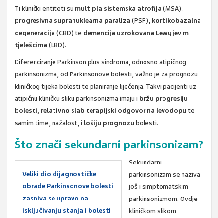
Ti klinički entiteti su
multipla sistemska atrofija
(MSA),
progresivna supranuklearna paraliza
(PSP),
kortikobazalna
degeneracija
(CBD) te
demencija uzrokovana Lewyjevim
tjelešcima
(LBD).
Diferenciranje Parkinson plus sindroma, odnosno atipičnog
parkinsonizma, od Parkinsonove bolesti, važno je za prognozu
kliničkog tijeka bolesti te planiranje liječenja. Takvi pacijenti uz
atipičnu kliničku sliku parkinsonizma imaju i
bržu progresiju
bolesti, relativno slab terapijski odgovor na levodopu
te
samim time, nažalost, i
lošiju prognozu
bolesti.
Što znači sekundarni parkinsonizam?
Sekundarni
Veliki dio dijagnostičke
parkinsonizam se naziva
obrade Parkinsonove bolesti
još i simptomatskim
zasniva se upravo na
parkinsonizmom. Ovdje
isključivanju stanja i bolesti
kliničkom slikom