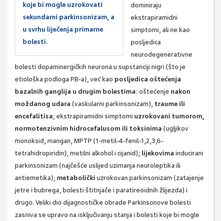
koje bi mogle uzrokovati
dominiraju
sekundarni parkinsonizam, a
ekstrapiramidni
u svrhu liječenja primarne
simptomi, ali ne kao
bolesti.
posljedica
neurodegenerativne
bolesti dopaminergičkih neurona u supstanciji nigri (što je
etiološka podloga PB-a), već kao
posljedica oštećenja
bazalnih ganglija u drugim bolestima
: oštećenje
nakon
moždanog udara
(vaskularni parkinsonizam),
traume ili
encefalitisa
; ekstrapiramidni simptomi
uzrokovani tumorom,
normotenzivnim hidrocefalusom ili toksinima
(ugljikov
monoksid, mangan, MPTP (1-metil-4-fenil-1,2,3,6-
tetrahidropiridin), metilni alkohol i cijanid);
lijekovima
inducirani
parkinsonizam (najčešće uslijed uzimanja neuroleptika ili
antiemetika);
metabolički
uzrokovan parkinsonizam (zatajenje
jetre i bubrega, bolesti štitnjače i paratireoidnih žlijezda) i
drugo. Veliki dio dijagnostičke obrade Parkinsonove bolesti
zasniva se upravo na isključivanju stanja i bolesti koje bi mogle