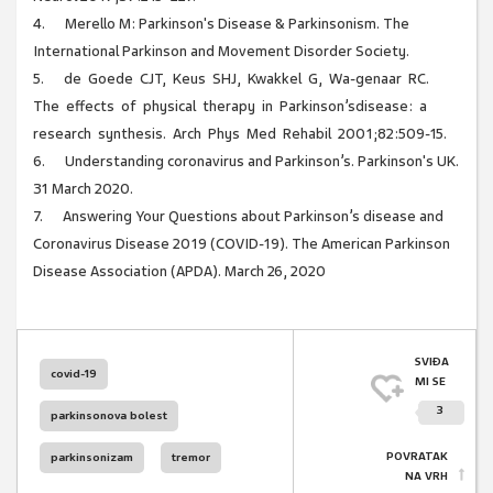
4. Merello M: Parkinson's Disease & Parkinsonism. The
International Parkinson and Movement Disorder Society.
5. de Goede CJT, Keus SHJ, Kwakkel G, Wa-genaar RC.
The effects of physical therapy in Parkinson’sdisease: a
research synthesis. Arch Phys Med Rehabil 2001;82:509-15.
6. Understanding coronavirus and Parkinson’s. Parkinson's UK.
31 March 2020.
7. Answering Your Questions about Parkinson’s disease and
Coronavirus Disease 2019 (COVID-19). The American Parkinson
Disease Association (APDA). March 26, 2020
SVIĐA
covid-19
MI SE
3
parkinsonova bolest
POVRATAK
parkinsonizam
tremor
NA VRH