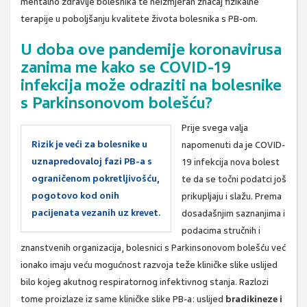
mentalno zdravlje bolesnika te neizmjeran značaj fizikalne
terapije u poboljšanju kvalitete života bolesnika s PB-om.
U doba ove pandemije koronavirusa
zanima me kako se COVID-19
infekcija može odraziti na bolesnike
s Parkinsonovom bolešću?
Prije svega valja
Rizik je veći za bolesnike u
napomenuti da je COVID-
uznapredovaloj fazi PB-a s
19 infekcija nova bolest
ograničenom pokretljivošću,
te da se točni podatci još
pogotovo kod onih
prikupljaju i slažu. Prema
pacijenata vezanih uz krevet.
dosadašnjim saznanjima i
podacima stručnih i
znanstvenih organizacija, bolesnici s Parkinsonovom bolešću već
ionako imaju veću mogućnost razvoja teže kliničke slike uslijed
bilo kojeg akutnog respiratornog infektivnog stanja. Razlozi
tome proizlaze iz same kliničke slike PB-a: uslijed
bradikineze i