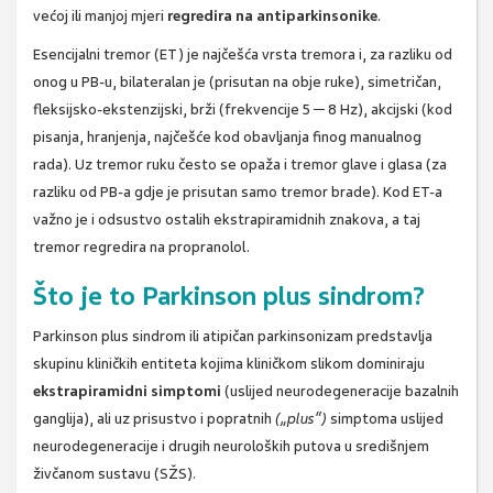
većoj ili manjoj mjeri
regredira na antiparkinsonike
.
Esencijalni tremor (ET) je najčešća vrsta tremora i, za razliku od
onog u PB-u, bilateralan je (prisutan na obje ruke), simetričan,
fleksijsko-ekstenzijski, brži (frekvencije 5 ─ 8 Hz), akcijski (kod
pisanja, hranjenja, najčešće kod obavljanja finog manualnog
rada). Uz tremor ruku često se opaža i tremor glave i glasa (za
razliku od PB-a gdje je prisutan samo tremor brade). Kod ET-a
važno je i odsustvo ostalih ekstrapiramidnih znakova, a taj
tremor regredira na propranolol.
Što je to Parkinson plus sindrom?
Parkinson plus sindrom ili atipičan parkinsonizam predstavlja
skupinu kliničkih entiteta kojima kliničkom slikom dominiraju
ekstrapiramidni simptomi
(uslijed neurodegeneracije bazalnih
ganglija), ali uz prisustvo i popratnih
(„plus“)
simptoma uslijed
neurodegeneracije i drugih neuroloških putova u središnjem
živčanom sustavu (SŽS).