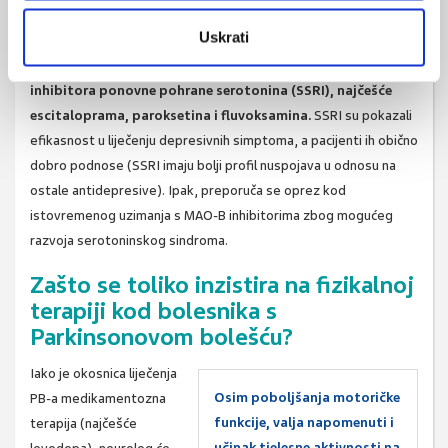
takav se multidisciplinarni pristup uvijek preporuča u liječenju
Uskrati
psihičkih smetnji u ovakvih bolesnika.
Za sada su preporuke za
liječenje depresije u
bolesnika s PB-om uvođenje selektivnih
inhibitora ponovne pohrane serotonina (SSRI), najčešće
escitaloprama, paroksetina i fluvoksamina.
SSRI su pokazali
efikasnost u liječenju depresivnih simptoma, a pacijenti ih obično
dobro podnose (SSRI imaju bolji profil nuspojava u odnosu na
ostale antidepresive). Ipak, preporuča se oprez kod
istovremenog uzimanja s MAO-B inhibitorima zbog mogućeg
razvoja serotoninskog sindroma.
Zašto se toliko inzistira na fizikalnoj
terapiji kod bolesnika s
Parkinsonovom bolešću?
Iako je okosnica liječenja
Osim poboljšanja motoričke
PB-a medikamentozna
funkcije, valja napomenuti i
terapija (najčešće
učinak tjelesne aktivnosti na