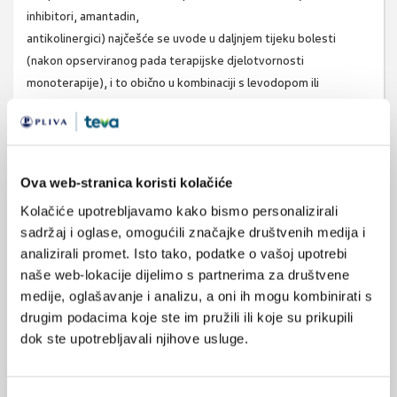
inhibitori, amantadin,
antikolinergici) najčešće se uvode u daljnjem tijeku bolesti
(nakon opserviranog pada terapijske djelotvornosti
monoterapije), i to obično u kombinaciji s levodopom ili
agonistima dopamina.
Često su pacijenti s Parkinsonovom
bolešću depresivni. Kako njima
Ova web-stranica koristi kolačiće
pomoći?
Kolačiće upotrebljavamo kako bismo personalizirali
Da, sniženo
sadržaj i oglase, omogućili značajke društvenih medija i
Terapijske preporuke
raspoloženje,
analizirali promet. Isto tako, podatke o vašoj upotrebi
formulirali su neurolozi u
anksioznost i depresija
naše web-lokacije dijelimo s partnerima za društvene
suradnji sa psihijatrima i
često se susreću kod
medije, oglašavanje i analizu, a oni ih mogu kombinirati s
takav se multidisciplinarni
pacijenata s PB-om. S
drugim podacima koje ste im pružili ili koje su prikupili
pristup uvijek preporuča u
jedne strane, ti su
dok ste upotrebljavali njihove usluge.
liječenju psihičkih smetnji u
simptomi uzrokovani
ovakvih bolesnika.
brigom pacijenta zbog