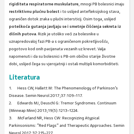
rigiditeta respiratorne muskulature
, mnogi PB bolesnici imaju
restriktivnu plućnu bolest
i to uslijed antefleksijskog stava,
ograničen dotok zraka u plućni intersticij. Osim toga, uslijed
poteškoća gutanja javljaju se i smetnje čišćenja sekreta iz
dišnih putova
. Rizik je utoliko veći za bolesnike u
uznapredovaloj fazi PB-a s ograničenom pokretljivošću,
pogotovo kod onih pacijenata vezanih uz krevet. Valja
napomenuti i da su bolesnici s PB-om obično starije životne
dobi, uslijed čega su vjerojatniji i ostali multipli komorbiditeti.
Literatura
1. Hess CW, Hallett M: The Phenomenology of Parkinson’s
Disease. Semin Neurol 2017;37:109–117.
2. Edwards MJ, Deuschl G: Tremor Syndromes. Continuum
(Minneap Minn) 2013;19(5):1213–1224.
3. McFarland NR, Hess CW: Recognizing Atypical
Parkinsonisms: “Red Flags” and Therapeutic Approaches. Semin
Neurol 2017;37:215–227.