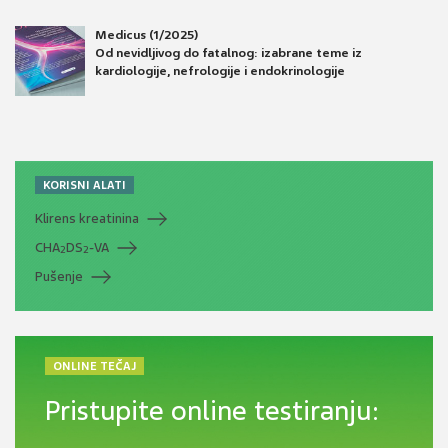
Medicus (1/2025)
Od nevidljivog do fatalnog: izabrane teme iz
kardiologije, nefrologije i endokrinologije
KORISNI ALATI
Klirens kreatinina
CHA
DS
-VA
2
2
Pušenje
ONLINE TEČAJ
Pristupite online testiranju: