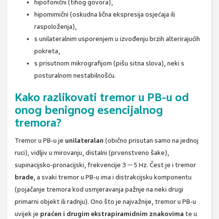
hipofonični (tihog govora),
hipomimični (oskudna lična ekspresija osjećaja ili
raspoloženja),
s unilateralnim usporenjem u izvođenju brzih alterirajućih
pokreta,
s prisutnom mikrografijom (pišu sitna slova), neki s
posturalnom nestabilnošću.
Kako razlikovati tremor u PB-u od
onog benignog esencijalnog
tremora?
Tremor u PB-u je
unilateralan
(obično prisutan samo na jednoj
ruci), vidljiv u mirovanju, distalni (prvenstveno šake),
supinacijsko-pronacijski, frekvencije 3 ─ 5 Hz. Čest je i tremor
brade
, a svaki tremor u PB-u ima i distrakcijsku komponentu
(pojačanje tremora kod usmjeravanja pažnje na neki drugi
primarni objekt ili radnju). Ono što je najvažnije, tremor u PB-u
uvijek je
praćen i drugim ekstrapiramidnim znakovima
te u