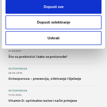
21.10.2015.
Dopusti sve
Bolna leđa - medicinske vježbe (nove smjernice)
FARMAKOLOGIJA
Dopusti selektiranje
14.07.2016.
Nesteroidni antireumatici i gastrointestinalna
podnošljivost
Uskrati
POREMEĆAJI PROBAVE
01.07.2017.
Što su probiotici i kako se proizvode?
OSTEOPOROZA
28.06.2016.
Osteoporoza – prevencija, otkrivanje i liječenje
OSTEOPOROZA
11.03.2022.
Vitamin D: optimalne razine i način primjene