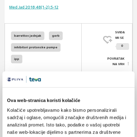
Med Jad 2018;48(1-2):5-12
SVIĐA
barrettov jednjak
gerb
MI SE
0
inhibitori protonske pumpe
POVRATAK
ipp
NA VRH
Ova web-stranica koristi kolačiće
VEZANI SADRŽAJ
<
>
Kolačiće upotrebljavamo kako bismo personalizirali
03.10.2022.
sadržaj i oglase, omogućili značajke društvenih medija i
Gastroezofagealna refluksna bolest - kandidati za
analizirali promet. Isto tako, podatke o vašoj upotrebi
endoskopiju, liječenje
naše web-lokacije dijelimo s partnerima za društvene