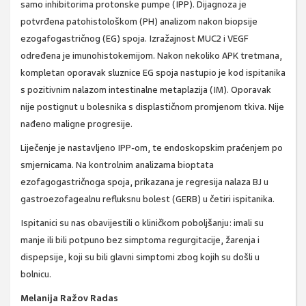
samo inhibitorima protonske pumpe (IPP). Dijagnoza je
potvrđena patohistološkom (PH) analizom nakon biopsije
ezogafogastričnog (EG) spoja. Izražajnost MUC2 i VEGF
određena je imunohistokemijom. Nakon nekoliko APK tretmana,
kompletan oporavak sluznice EG spoja nastupio je kod ispitanika
s pozitivnim nalazom intestinalne metaplazija (IM). Oporavak
nije postignut u bolesnika s displastičnom promjenom tkiva. Nije
nađeno maligne progresije.
Liječenje je nastavljeno IPP-om, te endoskopskim praćenjem po
smjernicama. Na kontrolnim analizama bioptata
ezofagogastričnoga spoja, prikazana je regresija nalaza BJ u
gastroezofagealnu refluksnu bolest (GERB) u četiri ispitanika.
Ispitanici su nas obavijestili o kliničkom poboljšanju: imali su
manje ili bili potpuno bez simptoma regurgitacije, žarenja i
dispepsije, koji su bili glavni simptomi zbog kojih su došli u
bolnicu.
Melanija Ražov Radas