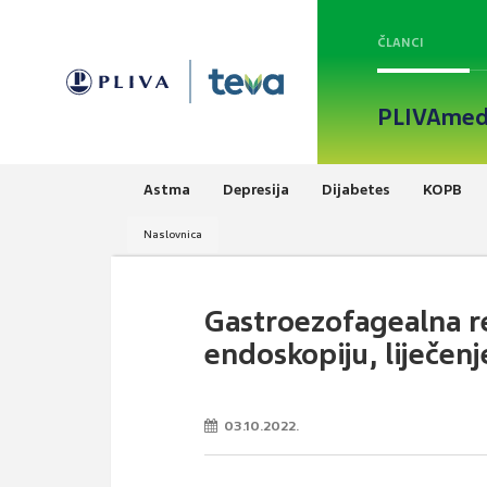
ČLANCI
PLIVAmed
Astma
Depresija
Dijabetes
KOPB
Naslovnica
Gastroezofagealna re
endoskopiju, liječenj
03.10.2022.