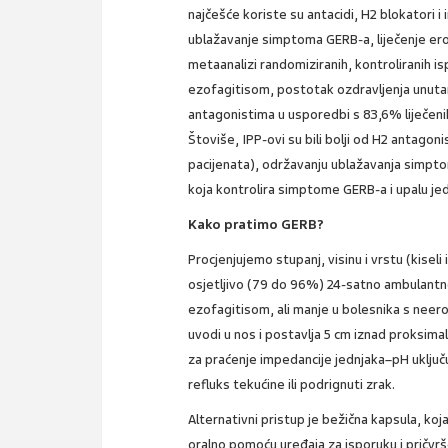
najčešće koriste su antacidi, H2 blokatori i 
ublažavanje simptoma GERB-a, liječenje eroz
metaanalizi randomiziranih, kontroliranih is
ezofagitisom, postotak ozdravljenja unutar
antagonistima u usporedbi s 83,6% liječenih
Štoviše, IPP-ovi su bili bolji od H2 antag
pacijenata), održavanju ublažavanja simptoma
koja kontrolira simptome GERB-a i upalu jed
Kako pratimo GERB?
Procjenjujemo stupanj, visinu i vrstu (kiseli 
osjetljivo (79 do 96%) 24-satno ambulantno
ezofagitisom, ali manje u bolesnika s neer
uvodi u nos i postavlja 5 cm iznad proksim
za praćenje impedancije jednjaka–pH uklju
refluks tekućine ili podrignuti zrak.
Alternativni pristup je bežična kapsula, k
oralno pomoću uređaja za isporuku i pričvršć