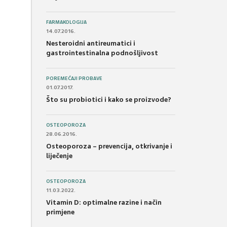
FARMAKOLOGIJA
14.07.2016.
Nesteroidni antireumatici i
gastrointestinalna podnošljivost
POREMEĆAJI PROBAVE
01.07.2017.
Što su probiotici i kako se proizvode?
OSTEOPOROZA
28.06.2016.
Osteoporoza – prevencija, otkrivanje i
liječenje
OSTEOPOROZA
11.03.2022.
Vitamin D: optimalne razine i način
primjene