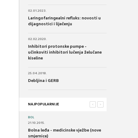
02.01.2023.
Laringofaringealni refluks: novosti u
dijagnostici i liječenju
02.02.2020.
Inhibitori protonske pumpe -
učinkoviti inhibitori lučenja želučane
kiseline
25.04.2018.
Debljina i GERB
NAJPOPULARNIJE
<
>
BOL
21.10.2015.
Bolna leđa - medicinske vježbe (nove
smjernice)