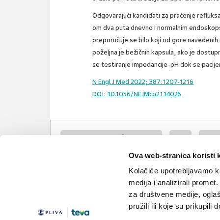
Odgovarajući kandidati za praćenje refluksa
om dva puta dnevno i normalnim endoskop
preporučuje se bilo koji od gore navedenih r
poželjna je bežičnih kapsula, ako je dost
se testiranje impedancije-pH dok se pacijen
N Engl J Med 2022; 387:1207-1216
DOI: 10.1056/NEJMcp2114026
gastroezofagealna refluksna bolest
gerb
inhibi
Ova web-stranica koristi 
ipp
Kolačiće upotrebljavamo ka
medija i analizirali promet
za društvene medije, oglaš
pružili ili koje su prikupili