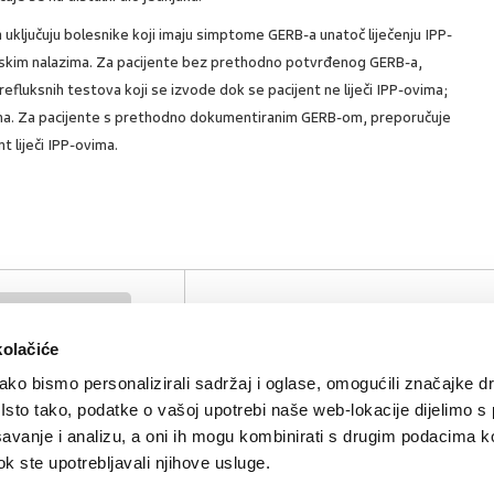
 uključuju bolesnike koji imaju simptome GERB-a unatoč liječenju IPP-
skim nalazima. Za pacijente bez prethodno potvrđenog GERB-a,
efluksnih testova koji se izvode dok se pacijent ne liječi IPP-ovima;
upna. Za pacijente s prethodno dokumentiranim GERB-om, preporučuje
t liječi IPP-ovima.
tori protonske pumpe
SVIĐA
POVRA
1
MI SE
NA
kolačiće
ko bismo personalizirali sadržaj i oglase, omogućili značajke d
. Isto tako, podatke o vašoj upotrebi naše web-lokacije dijelimo s
avanje i analizu, a oni ih mogu kombinirati s drugim podacima k
 dok ste upotrebljavali njihove usluge.