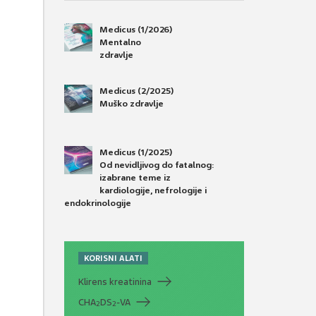
Medicus (1/2026)
Mentalno
zdravlje
Medicus (2/2025)
Muško zdravlje
Medicus (1/2025)
Od nevidljivog do fatalnog:
izabrane teme iz
kardiologije, nefrologije i
endokrinologije
KORISNI ALATI
Klirens kreatinina
CHA
DS
-VA
2
2