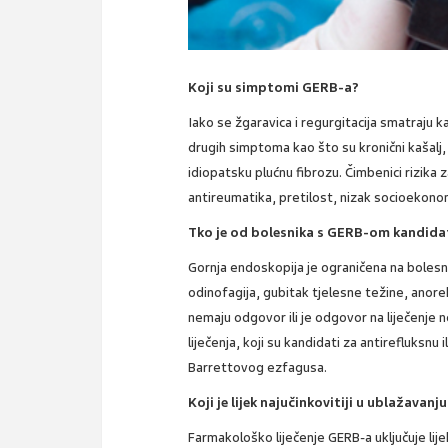
Koji su simptomi GERB-a?
Iako se žgaravica i regurgitacija smatraju k
drugih simptoma kao što su kronični kašalj, o
idiopatsku plućnu fibrozu. Čimbenici rizika
antireumatika, pretilost, nizak socioekonom
Tko je od bolesnika s GERB-om kandida
Gornja endoskopija je ograničena na bolesni
odinofagija, gubitak tjelesne težine, anorek
nemaju odgovor ili je odgovor na liječenje 
liječenja, koji su kandidati za antirefluksnu i
Barrettovog ezfagusa.
Koji je lijek najučinkovitiji u ublažav
Farmakološko liječenje GERB-a uključuje lije