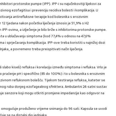
inhibitori protonske pumpe (IPP). IPP-i su najučinkovitiji lijekovi za
ivnog ezofagitisa i prevenciju recidiva bolesti i komplikacija. U
pitivanja antirefluksne terapije kod bolesnika s erozivnim
 12 tjedana nakon početka liječenja iznosio je 51,9% s H2
 IPP-ovima, a izlječenje je bilo brže s inhibitorima protonske pumpe.
onista u ublažavanju simptoma (kod 77,4% u odnosu na 47,6%
 i sprječavanju komplikacija. IPP-ove treba koristiti u najnižoj dozi
njaka, a povremeno treba preispitivati način liječenja.
ili slabo kiseli) refluksa i korelaciju između simptoma i refluksa. Vrlo je
 praćenje pH i specifično (85 do 100%) i to u bolesnika s erozivnim
ozivnom refluksnom bolešću. Tijekom testiranja refluksa, kateter se
alnog ruba donjeg ezofagealnog sfinktera. Ambulantni 24-satni sustav
čuje senzore koji mogu otkriti promjene impedancije kao odgovor na
oja omogućuje produženo vrijeme snimanja do 96 sati. Kapsula se uvodi
uje se na distalni dio jednjaka.