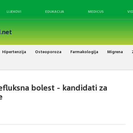
LIJEKOVI
EDUKACIJA
MEDICUS
VI
.net
Hipertenzija
Osteoporoza
Farmakologija
Migrena
fluksna bolest - kandidati za
e