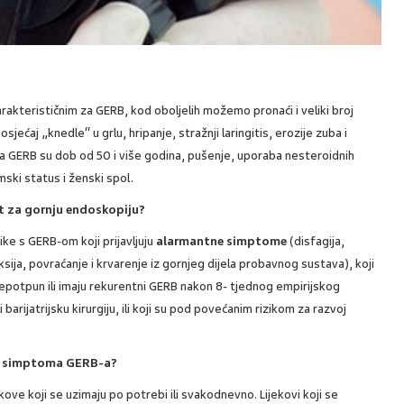
arakterističnim za GERB, kod oboljelih možemo pronaći i veliki broj
sjećaj „knedle“ u grlu, hripanje, stražnji laringitis, erozije zuba i
 za GERB su dob od 50 i više godina, pušenje, uporaba nesteroidnih
ski status i ženski spol.
t za gornju endoskopiju?
ke s GERB-om koji prijavljuju
alarmantne simptome
(disfagija,
sija, povraćanje i krvarenje iz gornjeg dijela probavnog sustava), koji
nepotpun ili imaju rekurentni GERB nakon 8- tjednog empirijskog
li barijatrijsku kirurgiju, ili koji su pod povećanim rizikom za razvoj
anju simptoma GERB-a?
kove koji se uzimaju po potrebi ili svakodnevno. Lijekovi koji se