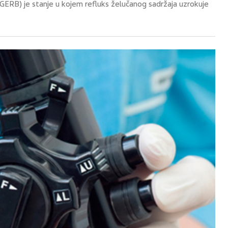
GERB) je stanje u kojem refluks želučanog sadržaja uzrokuje