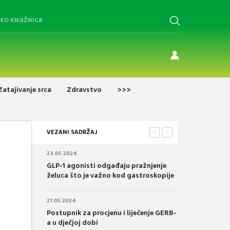
DEO KNJIŽNICA
Zatajivanje srca
Zdravstvo
>>>
VEZANI SADRŽAJ
<
>
23.05.2024.
GLP-1 agonisti odgađaju pražnjenje
želuca što je važno kod gastroskopije
21.05.2024.
Postupnik za procjenu i liječenje GERB-
a u dječjoj dobi