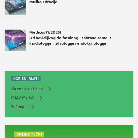
Muško zdravlje
Medicus (1/2025)
Od nevidljivog do fatalnog: izabrane teme iz
kardiologije, nefrologije i endokrinologije
KORISNI ALATI
Klirens kreatinina
CHA
DS
-VA
2
2
Pušenje
ONLINE TEČAJ