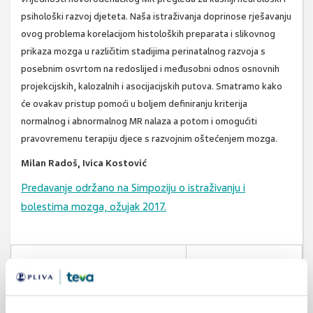
psihološki razvoj djeteta. Naša istraživanja doprinose rješavanju
ovog problema korelacijom histoloških preparata i slikovnog
prikaza mozga u različitim stadijima perinatalnog razvoja s
posebnim osvrtom na redoslijed i međusobni odnos osnovnih
projekcijskih, kalozalnih i asocijacijskih putova. Smatramo kako
će ovakav pristup pomoći u boljem definiranju kriterija
normalnog i abnormalnog MR nalaza a potom i omogućiti
pravovremenu terapiju djece s razvojnim oštećenjem mozga.
Milan Radoš, Ivica Kostović
Predavanje održano na Simpoziju o istraživanju i
bolestima mozga, ožujak 2017.
SVIĐA
MI SE
razvoj mozga
mr mozga
0
magnetska rezonancija