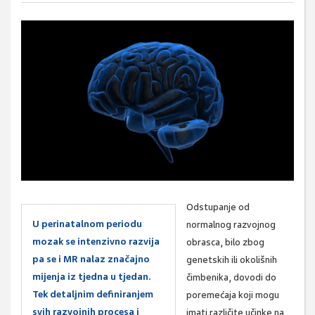
Odstupanje od
U perinatalnom periodu
normalnog razvojnog
mozak se intenzivno razvija
obrasca, bilo zbog
pa se i MR nalaz značajno
genetskih ili okolišnih
mijenja iz tjedna u tjedan.
čimbenika, dovodi do
Tek detaljnim definiranjem
poremećaja koji mogu
svih razvojnih procesa i
imati različite učinke na