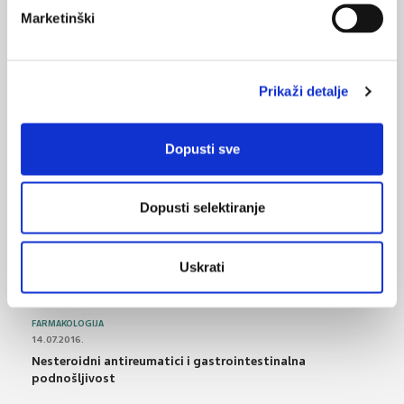
19.05.2017.
Marketinški
Mogućnosti magnetske rezonancije u istraživanju
patofiziologije likvora
Prikaži detalje
04.05.2017.
Nove spoznaje o MR slikovnom prikazu mozga u
fetalnoj dobi
Dopusti sve
NAJPOPULARNIJE
<
>
Dopusti selektiranje
BOL
21.10.2015.
Uskrati
Bolna leđa - medicinske vježbe (nove smjernice)
FARMAKOLOGIJA
14.07.2016.
Nesteroidni antireumatici i gastrointestinalna
podnošljivost