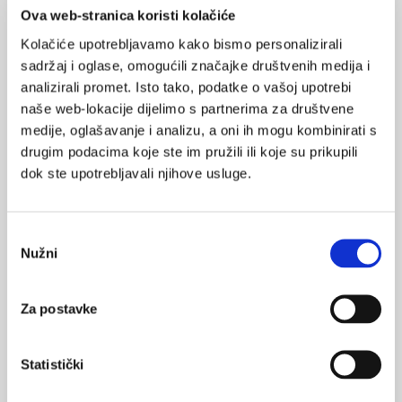
Ova web-stranica koristi kolačiće
POVRATAK
NA VRH
Kolačiće upotrebljavamo kako bismo personalizirali
sadržaj i oglase, omogućili značajke društvenih medija i
analizirali promet. Isto tako, podatke o vašoj upotrebi
naše web-lokacije dijelimo s partnerima za društvene
medije, oglašavanje i analizu, a oni ih mogu kombinirati s
VEZANI SADRŽAJ
<
>
drugim podacima koje ste im pružili ili koje su prikupili
dok ste upotrebljavali njihove usluge.
07.11.2019.
Previše vremena pred ekranom - promjene strukture
mozga predškolaca
Odabir
Nužni
pristanka
15.03.2019.
Slikovni prikaz mozga za vrijeme procesa
upamćivanja i prisjećanja
Za postavke
10.03.2019.
Statistički
18. Tjedan mozga u Hrvatskoj: 11. – 17. 3. 2019.