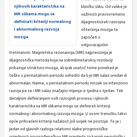
njihovih karakteristika na
kliničku sliku. Od velike je
MR slikama mogu se
važnosti pravovremeno
definirati kriteriji normalnog
dijagnosticirati razvojna
i abnormalnog razvoja
oštećenja mozga te
mozga.
započeti s
odgovarajućim
tretmanom. Magnetska rezonancija (MR) najpreciznija je
dijagnostička metoda koja na submilimetarskoj rezoluciji
prikazuje strukturu mozga, ali ipak unatoč tome ponekad je
teško u perinatalnom periodu odrediti da li je MR nalaz uredan ili
abnormalan. Naime, u perinatalnom periodu mozak se intenzivno
razvija pa se i MR nalaz značajno mijenja iz tjedna u tjedan. Tek
detaljnim definiranjem svih razvojnih procesa i njihovih
karakteristika na MR slikama mogu se definirati kriteriji
normalnog i abnormalnog razvoja mozga. U ovom trenutku takvi
opće prihvaćeni kriteriji nažalost još uvijek ne postoje. To je i
jedan od glavnih razloga relativno slabe prognostičke
vrijednosti novorođenačkog MR pregleda za kasniji neurološki i