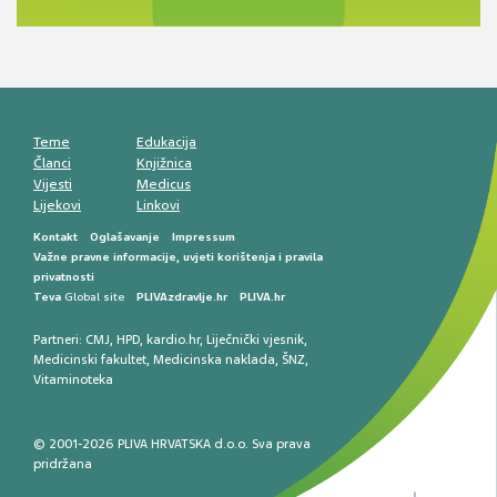
komunikacija, adherencija i sigurnost
Muško urološko zdravlje: od funkcionalnih
smetnji do rane onkološke dijagnostike
Mentalno zdravlje muškaraca: skriveni rizici i
kliničke posljedice
Životni stil i kardiovaskularno zdravlje
muškaraca
Teme
Edukacija
Članci
Knjižnica
Vijesti
Medicus
Lijekovi
Linkovi
Kontakt
Oglašavanje
Impressum
Važne pravne informacije, uvjeti korištenja i pravila
privatnosti
Teva
Global site
PLIVAzdravlje.hr
PLIVA.hr
Partneri:
CMJ
,
HPD
,
kardio.hr
,
Liječnički vjesnik
,
Medicinski fakultet
,
Medicinska naklada
,
ŠNZ
,
Vitaminoteka
© 2001-2026 PLIVA HRVATSKA d.o.o. Sva prava
pridržana