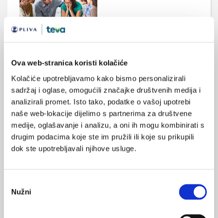
Ovisnost o Facebooku i Instagramu kod
adolescenata povezana s nejednakostima
Ova web-stranica koristi kolačiće
Adolescenti iz depriviranih sredina češće će razviti ovisnost o
Facebooku, Instagramu, WhatsAppu i drugim društvenim
Kolačiće upotrebljavamo kako bismo personalizirali
medijima.
sadržaj i oglase, omogućili značajke društvenih medija i
analizirali promet. Isto tako, podatke o vašoj upotrebi
naše web-lokacije dijelimo s partnerima za društvene
medije, oglašavanje i analizu, a oni ih mogu kombinirati s
drugim podacima koje ste im pružili ili koje su prikupili
dok ste upotrebljavali njihove usluge.
Djeca kao korisnici digitalnih tehnologija
Odabir
Digitalno desetljeće za djecu i mlade: nova Europska strategija
Nužni
pristanka
za bolji internet za djecu (BIK+)