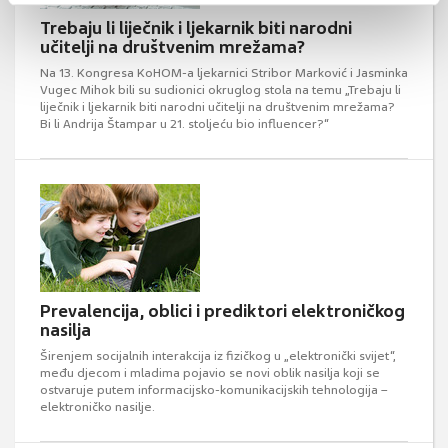
Trebaju li liječnik i ljekarnik biti narodni
učitelji na društvenim mrežama?
Na 13. Kongresa KoHOM-a ljekarnici Stribor Marković i Jasminka
Vugec Mihok bili su sudionici okruglog stola na temu „Trebaju li
liječnik i ljekarnik biti narodni učitelji na društvenim mrežama?
Bi li Andrija Štampar u 21. stoljeću bio influencer?“
Prevalencija, oblici i prediktori elektroničkog
nasilja
Širenjem socijalnih interakcija iz fizičkog u „elektronički svijet“,
među djecom i mladima pojavio se novi oblik nasilja koji se
ostvaruje putem informacijsko-komunikacijskih tehnologija –
elektroničko nasilje.