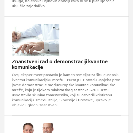
usluga, bolesnika i njihovih obitelji kako bi se u plan liječenja
uključilo zajedničko ...
Znanstveni rad o demonstraciji kvantne
komunikacije
Ovaj eksperiment postavio je kamen temeljac za širu europsku
kvantnu komunikacijsku mrežu – EuroQCI. Potvrdu uspjeha prve
javne demonstracije međueuropske kvantne komunikacijske
mreže, koju je tijekom ministarskog sastanka G20 u Trstu
uspostavila skupina znanstvenika, koji su ostvarili kriptiranu
komunikaciju između Italije, Slovenije i Hrvatske, upravo je
objavio ugledni znanstveni ...