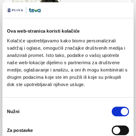
Ova web-stranica koristi kolačiće
Etički izazovi pristupa psihotičnim
poremećajima
Kolačiće upotrebljavamo kako bismo personalizirali
Da bismo nešto mogli nazvati psihotičnim, tj. bitno različitim od
sadržaj i oglase, omogućili značajke društvenih medija i
onog stvarnog, moramo moći odrediti tu stvarnost (i sebi i
analizirali promet. Isto tako, podatke o vašoj upotrebi
drugima), a što je samo na prvi pogled jednostavan zadatak. U
naše web-lokacije dijelimo s partnerima za društvene
ovome radu prikazani su neki od tih izazova uz naglasak na ipak
bitne razlike u izazovima koji se javljaju u nastojanjima da se
medije, oglašavanje i analizu, a oni ih mogu kombinirati s
psihotični poremećaji spriječe, tj. da se spriječi njihov
drugim podacima koje ste im pružili ili koje su prikupili
nepovoljan tijek, ...
dok ste upotrebljavali njihove usluge.
Odabir
Nužni
pristanka
Za postavke
Antipsihotici u trudnoći i dojenju