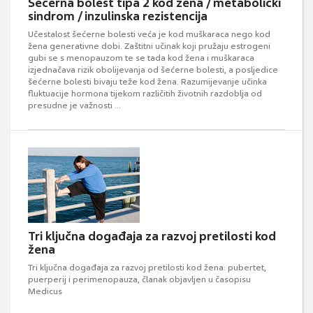
Šećerna bolest tipa 2 kod žena / metabolički
sindrom / inzulinska rezistencija
Učestalost šećerne bolesti veća je kod muškaraca nego kod
žena generativne dobi. Zaštitni učinak koji pružaju estrogeni
gubi se s menopauzom te se tada kod žena i muškaraca
izjednačava rizik obolijevanja od šećerne bolesti, a posljedice
šećerne bolesti bivaju teže kod žena. Razumijevanje učinka
fluktuacije hormona tijekom različitih životnih razdoblja od
presudne je važnosti ...
Tri ključna događaja za razvoj pretilosti kod
žena
Tri ključna događaja za razvoj pretilosti kod žena: pubertet,
puerperij i perimenopauza, članak objavljen u časopisu
Medicus