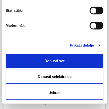
Za vrijeme trudnoće i dojenja moguća je primjena antipsihotika
uz prethodnu procjenu omjera koristi i štete za svaku pojedinu
Statistički
trudnicu i fetus, odnosno novorođenče. U slučajevima kada je
to moguće, preporuka je izbjegavati liječenje antipsihoticima u
prvom tromjesečju, za vrijeme organogeneze, uz nadzor
Marketinški
psihičkog stanja trudnice.
Prikaži detalje
Dopusti sve
Osobni plan liječenja astme – put k boljoj
kontroli bolesti
Dopusti selektiranje
Osobni plan liječenja astme, koji nastaje suradnjom liječnika i
bolesnika, smanjuje nastanak egzacerbacija, broj posjeta hitnim
službama te hospitalizacija, smanjujući time i morbiditet
Uskrati
uzrokovan astmom. Ključan su dio pisane upute bolesniku o
tome kako na vrijeme i učinkovito prepoznati pogoršanje
bolesti i kako u tim situacijama postupati.