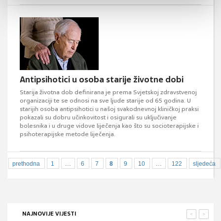
Antipsihotici u osoba starije životne dobi
Starija životna dob definirana je prema Svjetskoj zdravstvenoj
organizaciji te se odnosi na sve ljude starije od 65 godina. U
starijih osoba antipsihotici u našoj svakodnevnoj kliničkoj praksi
pokazali su dobru učinkovitost i osigurali su uključivanje
bolesnika i u druge vidove liječenja kao što su socioterapijske i
psihoterapijske metode liječenja.
...
...
prethodna
1
6
7
8
9
10
122
sljedeća
NAJNOVIJE VIJESTI
<
>