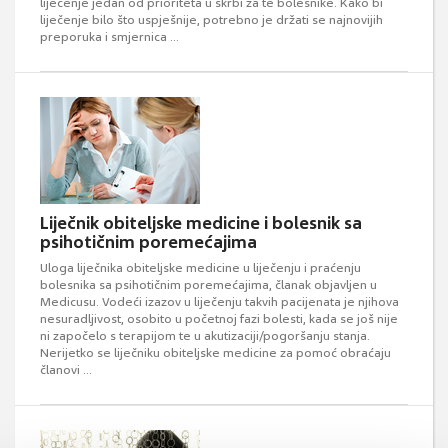
liječenje jedan od prioriteta u skrbi za te bolesnike. Kako bi
liječenje bilo što uspješnije, potrebno je držati se najnovijih
preporuka i smjernica ...
Liječnik obiteljske medicine i bolesnik sa
psihotičnim poremećajima
Uloga liječnika obiteljske medicine u liječenju i praćenju
bolesnika sa psihotičnim poremećajima, članak objavljen u
Medicusu. Vodeći izazov u liječenju takvih pacijenata je njihova
nesuradljivost, osobito u početnoj fazi bolesti, kada se još nije
ni započelo s terapijom te u akutizaciji/pogoršanju stanja.
Nerijetko se liječniku obiteljske medicine za pomoć obraćaju
članovi ...