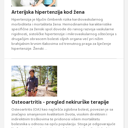
Arterijska hipertenzija kod žena
Hipertenzija je ključni čimbenik rizika kardiovaskularnog
morbiditeta i mortaliteta žena. Hemodinamske karakteristike
specifične za ženski spol dovode do ranog razvoja vaskularne
rigidnosti, sistoličke hipertenzije i mikrovaskularnog oštećenja s
drugačijim obrascem bolesti ciljnih organa već pri nižim
brahijalnim krvnim tlakovima od trenutnog praga za liječenje
hipertenzije. Ženski ...
Osteoartritis - pregled nekirurške terapije
Osteoartritis (OA) kao najčešća zglobna bolest, povezan je sa
značajno smanjenom kvalitetom života, visokim direktnim i
indirektnim troškovima te pridonosi višem mortalitetu
bolesnika u odnosu na opću populaciju. Stoga je odgovarajuće