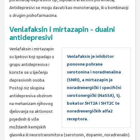
Antidepresivi se mogu davati kao monoterapija, ili u kombinaciji
s drugim psihofarmacima.
Venlafaksin i mirtazapin - dualni
antidepresivi
Venlafaksin i mirtazapin
Venlafaksin je inhibitor
su lijekovi koji spadaju u
ponovne pohrane
grupu antidepresiva i
serotonina i noradrenalina
koriste se u liječenju
(SNRI), a mirtazapin je
depresivnih osoba.
noradrenergički i specifični
Postoji niz skupina
serotonergički (NaSSA), tj.
antidepresiva obzirom
bokator 5HT2A i 5HT2C te
na mehanizam njihovog
noradrenergičkih alfa2
djelovanja na aktivnost
receptora.
pojedinih ili više
moždanih kemijskih
glasnika ili neurotransmitora (serotonin, dopamin, noradrenalin).