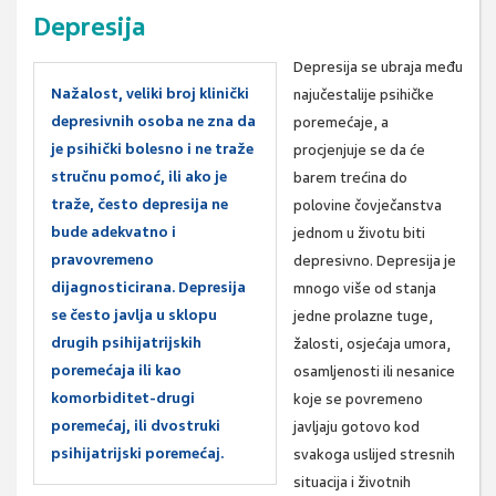
Depresija
Depresija se ubraja među
Nažalost, veliki broj klinički
najučestalije psihičke
depresivnih osoba ne zna da
poremećaje, a
je psihički bolesno i ne traže
procjenjuje se da će
stručnu pomoć, ili ako je
barem trećina do
traže, često depresija ne
polovine čovječanstva
bude adekvatno i
jednom u životu biti
pravovremeno
depresivno. Depresija je
dijagnosticirana. Depresija
mnogo više od stanja
se često javlja u sklopu
jedne prolazne tuge,
drugih psihijatrijskih
žalosti, osjećaja umora,
poremećaja ili kao
osamljenosti ili nesanice
komorbiditet-drugi
koje se povremeno
poremećaj, ili dvostruki
javljaju gotovo kod
psihijatrijski poremećaj.
svakoga uslijed stresnih
situacija i životnih