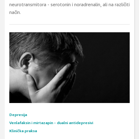
neurotransmitora - serotonin i noradrenalin, ali na različiti
način.
Depresija
Venlafaksin i mirtazapin - dualni antidepresivi
Klinička praksa