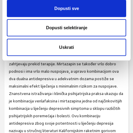
vodećih simptoma.
Dopusti sve
Da bi antidepresiv uopće mogao djelovati, mora se vezati ili
spojiti s određenim mjestima na stanici koje zovemo
receptorima. Upravo je osnovno to na koji će se receptor neki
Dopusti selektiranje
lijek vezati, jer će na taj način iskazati dobre učinke, ali i
neželjene nuspojave liječenja. Općenito se može reći da se
Uskrati
venlafaksin dobro podnosi ukoliko se pravilno uzima, a većina
nuspojava se javlja s povećanjem doze, najčešće su prolazne i ne
zahtjevaju prekid terapije. Mirtazapin se također vrlo dobro
podnosi i ima vrlo malo nuspojava, a upravo kombinacijom ova
dva dualna antidepresiva u adekvatnim dozama postiže se
maksimalni efekt liječenja s minimalnim rizikom za nuspojave.
Znanstvena istraživanja i klinička psihijatrijska praksa ukazuju da
je kombinacija venlafaksina i mirtazapina jedna od najčinkovitijih
kombinacija u liječenju depresivnih simptoma u sklopu različitih
psihijatrijskih poremećaja i bolesti. Ovu kombinaciju
antidepresiva zbog svoje potentnosti u liječenju depresija
nazivaju u stručnoj literaturi Kalifornijskim raketnim gorivom