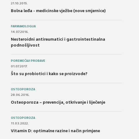
21.10.2015.
Bolna leđa - medicinske vježbe (nove smjernice)
FARMAKOLOGIJA
14.07.2016.
Nesteroidni antireumatici i gastrointestinalna
podnošljivost
POREMEĆAJI PROBAVE
01.07.2017.
Što su probiotici i kako se proizvode?
OSTEOPOROZA
28.06.2016.
Osteoporoza – prevencija, otkrivanje i liječenje
OSTEOPOROZA
11.03.2022.
Vitamin D: optimalne razine i način primjene