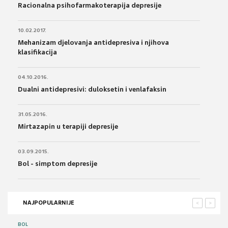
Racionalna psihofarmakoterapija depresije
10.02.2017.
Mehanizam djelovanja antidepresiva i njihova
klasifikacija
04.10.2016.
Dualni antidepresivi: duloksetin i venlafaksin
31.05.2016.
Mirtazapin u terapiji depresije
03.09.2015.
Bol - simptom depresije
NAJPOPULARNIJE
<
>
BOL