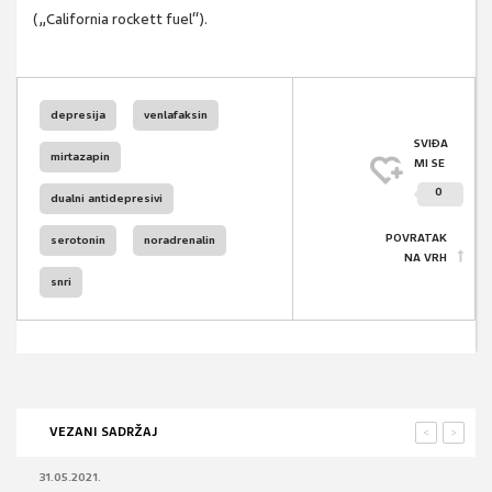
(„California rockett fuel“).
depresija
venlafaksin
SVIĐA
mirtazapin
MI SE
0
dualni antidepresivi
POVRATAK
serotonin
noradrenalin
NA VRH
snri
VEZANI SADRŽAJ
<
>
31.05.2021.