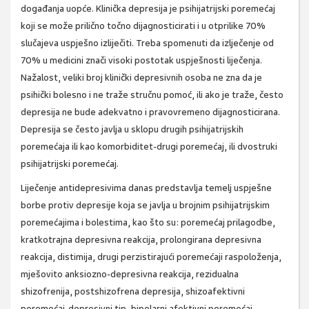
događanja uopće. Klinička depresija je psihijatrijski poremećaj
koji se može prilično točno dijagnosticirati i u otprilike 70%
slučajeva uspješno izliječiti. Treba spomenuti da izlječenje od
70% u medicini znači visoki postotak uspješnosti liječenja.
Nažalost, veliki broj klinički depresivnih osoba ne zna da je
psihički bolesno i ne traže stručnu pomoć, ili ako je traže, često
depresija ne bude adekvatno i pravovremeno dijagnosticirana.
Depresija se često javlja u sklopu drugih psihijatrijskih
poremećaja ili kao komorbiditet-drugi poremećaj, ili dvostruki
psihijatrijski poremećaj.
Liječenje antidepresivima danas predstavlja temelj uspješne
borbe protiv depresije koja se javlja u brojnim psihijatrijskim
poremećajima i bolestima, kao što su: poremećaj prilagodbe,
kratkotrajna depresivna reakcija, prolongirana depresivna
reakcija, distimija, drugi perzistirajući poremećaji raspoloženja,
mješovito anksiozno-depresivna reakcija, rezidualna
shizofrenija, postshizofrena depresija, shizoafektivni
poremećaj-depresivni tip, bipolarni afektivni poremećaj.