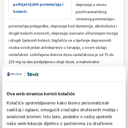
psihijatrijskih poremećaja i
depresije u okviru
bolesti.
posttraumatskog
stresnog poremećaja i
poremećaja prilagodbe, depresije kod demencija, alkoholizma i
drugih bolesti ovisnosti, depresije izazvane oštećenjem mozga
i drugih tjelesnih bolesti. Najčešće se u liječenje depresivnih
osoba uvodi jedan antidepresiv u terapiju, u ovom slučaju
venlafaksin. Uobičajena dnevna doza vanlafaksina je od 75 do
225 mg na dan podijeljena u dvije doze, a maksimalna
preporučena doza je 375 mg na dan. Obično se započne sa 75
mg (37,5 mg dva puta dnevno). Dnevna doza se zatim može
povećavati svaka 2-3 dana po 75 mg dok se ne postigne
zadovoljavajući terapijski odgovor bolesnika. Preporuča se
Ova web-stranica koristi kolačiće
tablete progutati cijele, bez žvakanja, uz obrok. Postoje i
Kolačiće upotrebljavamo kako bismo personalizirali
kapsule venlafaksina iz kojih se lijek sporo otpušta ili oslobađa u
sadržaj i oglase, omogućili značajke društvenih medija i
organizmu, a koje se u pravilu uzimaju jednom dnevno.
analizirali promet. Isto tako, podatke o vašoj upotrebi
Venlafaksin u manjim dozama povećava razinu serotonina, a u
naše web-lokacije dijelimo s partnerima za društvene
većim dozama i noradrenalina. Može se reći da se efekti