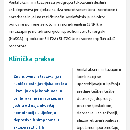
Venlafaksin i mirtazapin su podgrupa takozvanih dualnih
antidepresiva jer djeluju na dva neurotransmitora - serotonin i
noradrenalin, ali na različiti način. Venlafaksin je inhibitor
ponovne pohrane serotonina i noradrenalina (SNRI), a
mirtazapin je noradrenergički i specifični serotonergički
(NaSSA), tj. bokator 5HT2A i 5HT2C te noradrenergičkih alfa2
receptora.
Klinička praksa
Venlafaksin i mirtazapin u
Znanstvena istraživanja i
kombinaciji se
klinička psihijatrijska praksa
upotrebljavaju u liječenju
ukazuju da je kombinacija
srednje teške i teške
venlafaksina i mirtazapina
depresije, depresije
jedna od najčinkovitijih
praćene tjeskobom,
kombinacija u liječenju
depresije u shizofreniji,
depresivnih simptoma u
shizoafektivnih psihoza,
sklopu različitih
bipolarnom poremećaju,