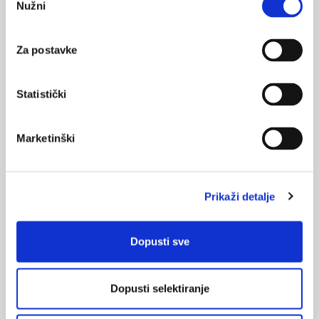
Nužni
pristanka
smanjenja anksioznosti, depresije, ali i same boli, trebalo bi
uključiti psihološke i psihosocijalne intervencije kako bi se
smanjila emocionalna ...
Za postavke
Statistički
Marketinški
Farmakokinetika i farmakodinamika
analgetika
Prikaži detalje
Dvije su glavne skupine analgetika: neopioidni i opioidni.
Neopioidne analgetike dijelimo na nesteroidne protuupalne
lijekove, unutar kojih posebnu kategoriju čine salicilati i
selektivni inhibitori ciklooksigenaze 2 te na druge neopioidne
Dopusti sve
analgetike, poput paracetamola i metamizola. Opioidne
analgetike dijelimo na snažne agoniste, blage do umjerene
agoniste, opioide s miješanim učinkom na ...
Dopusti selektiranje