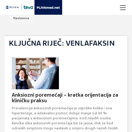
Naslovnica
KLJUČNA RIJEČ: VENLAFAKSIN
Anksiozni poremećaji – kratka orijentacija za
kliničku praksu
Prevalencija anksioznih poremećaja je otprilike kolika i ona
hipertenzije, a adekvatnu pomoć dobije manje od 30 %
pacijenata s anksioznim poremećajima. Kod mladih osoba
klinička slika anksioznih poremećaja bit će jasna, dok se kod
odraslih simptomi mogu nastaviti u smjeru drugih raznih čestih