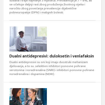
sustava i traje najmanje 3 mjeseca. Prevalencija je 7 − 8%, ali
se očekuje daljnji rast zbog produženja životnog vijeka i
naročito zbog povećanja prevalencije dijabetične
polineuropatije (DPN) i malignih bolesti.
Dualni antidepresivi: duloksetin i venlafaksin
Dualni antidepresivi su oni koji imaju dvostruki mehanizam
djelovanja, a to su: selektivni inhibitori ponovne pohrane
serotonina i noradrenalina (SNRI) i inhibitori ponovne pohrane
noradrenalina i dopamina (NDRI).