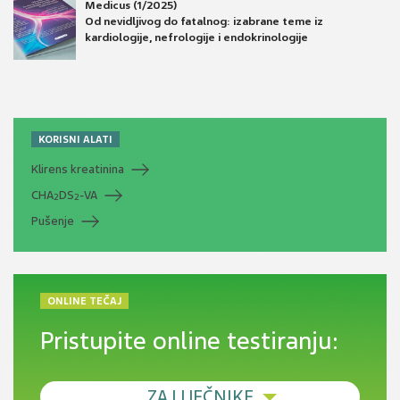
Medicus (1/2025)
Od nevidljivog do fatalnog: izabrane teme iz
kardiologije, nefrologije i endokrinologije
KORISNI ALATI
Klirens kreatinina
CHA
DS
-VA
2
2
Pušenje
ONLINE TEČAJ
Pristupite online testiranju:
ZA LIJEČNIKE