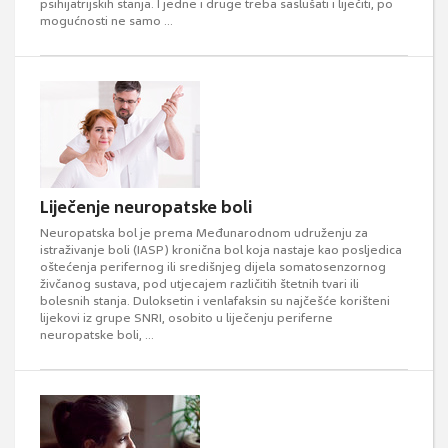
psihijatrijskih stanja. I jedne i druge treba saslušati i liječiti, po
mogućnosti ne samo ...
Liječenje neuropatske boli
Neuropatska bol je prema Međunarodnom udruženju za
istraživanje boli (IASP) kronična bol koja nastaje kao posljedica
oštećenja perifernog ili središnjeg dijela somatosenzornog
živčanog sustava, pod utjecajem različitih štetnih tvari ili
bolesnih stanja. Duloksetin i venlafaksin su najčešće korišteni
lijekovi iz grupe SNRI, osobito u liječenju periferne
neuropatske boli, ...