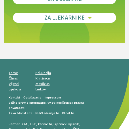
Debljina - od prevencije do personalizirane
ZA LJEKARNIKE
terapije
Novi pogled na migrenu: komorbiditeti, spolne
razlike i nove terapije
Antikoagulansi u ljekarničkoj praksi –
komunikacija, adherencija i sigurnost
Muško urološko zdravlje: od funkcionalnih
smetnji do rane onkološke dijagnostike
Mentalno zdravlje muškaraca: skriveni rizici i
kliničke posljedice
Životni stil i kardiovaskularno zdravlje
muškaraca
Teme
Edukacija
Članci
Knjižnica
Vijesti
Medicus
Lijekovi
Linkovi
Kontakt
Oglašavanje
Impressum
Važne pravne informacije, uvjeti korištenja i pravila
privatnosti
Teva
Global site
PLIVAzdravlje.hr
PLIVA.hr
Partneri:
CMJ
,
HPD
,
kardio.hr
,
Liječnički vjesnik
,