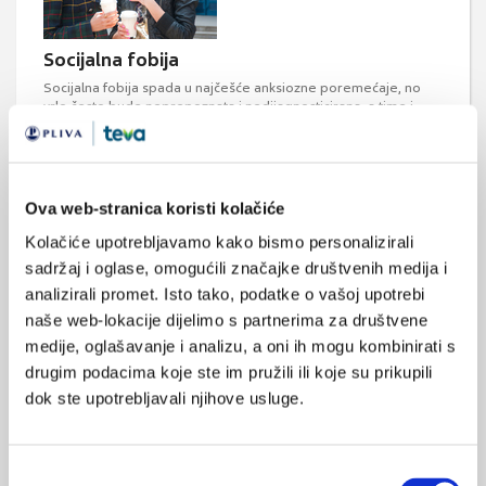
Socijalna fobija
Socijalna fobija spada u najčešće anksiozne poremećaje, no
vrlo često bude neprepoznata i nedijagnosticirana, a time i
neliječena jer se ove osobe rijetko javljaju liječniku. U
suvremenom, poglavito urbanom, društvu sve je intenzivnija i
češća izloženost osoba koje boluju od socijalne fobije
potencijalnim fobičnim situacijama te posljedičnom
izbjegavanju istih što dovodi do sve ...
Ova web-stranica koristi kolačiće
Kolačiće upotrebljavamo kako bismo personalizirali
sadržaj i oglase, omogućili značajke društvenih medija i
analizirali promet. Isto tako, podatke o vašoj upotrebi
naše web-lokacije dijelimo s partnerima za društvene
medije, oglašavanje i analizu, a oni ih mogu kombinirati s
drugim podacima koje ste im pružili ili koje su prikupili
Psihološko - psihijatrijski aspekti liječenja boli
dok ste upotrebljavali njihove usluge.
Pacijenti s kroničnom boli i dalje su težak dijagnostički i
terapijski izazov te bi liječenje boli trebalo biti
multidisciplinarno. Uz farmakološki tretman koji može uključivati
Odabir
antidepresive, antikonvulzive i atipične antipsihotike u cilju