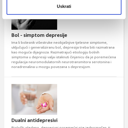
Uskrati
Bol - simptom depresije
Ima li bolesnik višestruke neobjašnjive tjelesne simptome,
uključujući i generaliziranu bol, depresija treba biti razmatrana
kao moguća dijagnoza. Razmatrajući etiologiju bolnih
simptoma u depresiji valja istaknuti činjenicu da je poremećena
regulacija neuromodulatornih neurotransmitora serotonina i
noradrenalina u mozgu povezana s depresijom.
Dualni antidepresivi
Biološki gledano, depresivni poremećaj nije jednoznačan, tj.