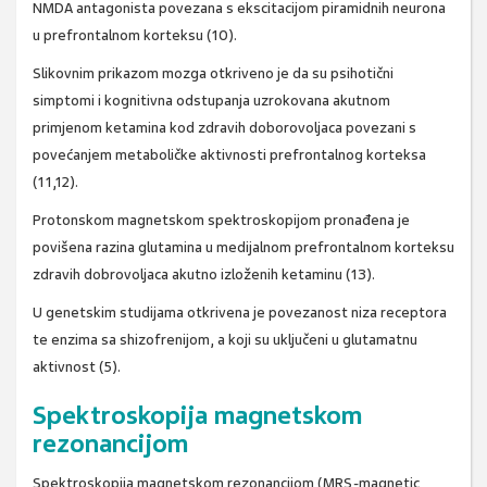
NMDA antagonista povezana s ekscitacijom piramidnih neurona
u prefrontalnom korteksu (10).
Slikovnim prikazom mozga otkriveno je da su psihotični
simptomi i kognitivna odstupanja uzrokovana akutnom
primjenom ketamina kod zdravih doborovoljaca povezani s
povećanjem metaboličke aktivnosti prefrontalnog korteksa
(11,12).
Protonskom magnetskom spektroskopijom pronađena je
povišena razina glutamina u medijalnom prefrontalnom korteksu
zdravih dobrovoljaca akutno izloženih ketaminu (13).
U genetskim studijama otkrivena je povezanost niza receptora
te enzima sa shizofrenijom, a koji su uključeni u glutamatnu
aktivnost (5).
Spektroskopija magnetskom
rezonancijom
Spektroskopija magnetskom rezonancijom (MRS-magnetic