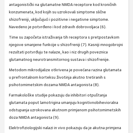
antagonistički na glutamatne NMDA receptore kod kroničnih
konzumenata, kod kojih su uzrokovali simptome slične
shizofreniji, uključujući i pozitivne i negativne simptome.
Navedeno je potvrđeno i kod zdravih dobrovoljaca (6).
Time su započeta istraživanja tih receptora s pretpostavkom
njegove smanjene funkcije u shizofreniji (7). Kasniji mnogobrojni
rezultati potvrđuju te nalaze, kao i niz drugih poveznica
glutamatnog neurotransmitornog sustava i shizofrenije.
Metodom mikrodijalize otkrivena je povećana razina glutamata
u prefrontalnom korteksu životinja akutno tretiranih s
psihotomimetskim dozama NMDA antagonista (8).
Farmakološke studije pokazuju da inhibitori otpuštanja
glutamata poput lamotrigina umanjuju kognitivnobihevioralna
odstupanja uzrokovana akutnom primjenom psihotomimetskih
doza NMDA antagonista (9).
Elektrofiziologijski nalazi in vivo pokazuju da je akutna primjena