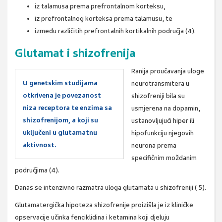
iz talamusa prema prefrontalnom korteksu,
iz prefrontalnog korteksa prema talamusu, te
između različitih prefrontalnih kortikalnih područja (4).
Glutamat i shizofrenija
Ranija proučavanja uloge
U genetskim studijama
neurotransmitera u
otkrivena je povezanost
shizofreniji bila su
niza receptora te enzima sa
usmjerena na dopamin,
shizofrenijom, a koji su
ustanovljujući hiper ili
uključeni u glutamatnu
hipofunkciju njegovih
aktivnost.
neurona prema
specifičnim moždanim
područjima (4).
Danas se intenzivno razmatra uloga glutamata u shizofreniji ( 5).
Glutamatergička hipoteza shizofrenije proizišla je iz kliničke
opservacije učinka fenciklidina i ketamina koji djeluju