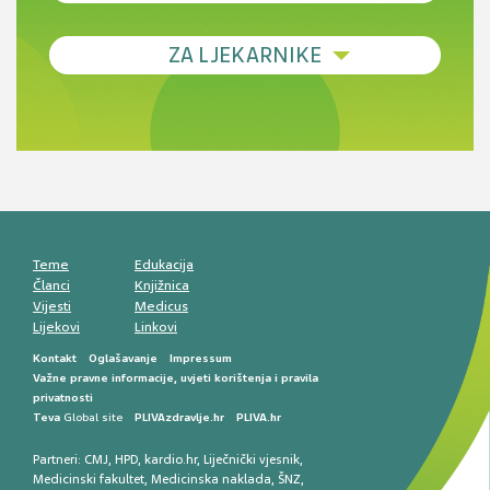
Debljina - od prevencije do personalizirane
ZA LJEKARNIKE
terapije
Novi pogled na migrenu: komorbiditeti, spolne
razlike i nove terapije
Antikoagulansi u ljekarničkoj praksi –
komunikacija, adherencija i sigurnost
Muško urološko zdravlje: od funkcionalnih
smetnji do rane onkološke dijagnostike
Mentalno zdravlje muškaraca: skriveni rizici i
kliničke posljedice
Životni stil i kardiovaskularno zdravlje
muškaraca
Teme
Edukacija
Članci
Knjižnica
Vijesti
Medicus
Lijekovi
Linkovi
Kontakt
Oglašavanje
Impressum
Važne pravne informacije, uvjeti korištenja i pravila
privatnosti
Teva
Global site
PLIVAzdravlje.hr
PLIVA.hr
Partneri:
CMJ
,
HPD
,
kardio.hr
,
Liječnički vjesnik
,
Medicinski fakultet
,
Medicinska naklada
,
ŠNZ
,