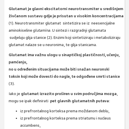
Glutamat
je
glavni
ekscitatorni
neurotransmiter
u
sredi
š
njem
ž
iv
č
anom
sustavu
gdje
je
prisutan
u
visokim
koncentracijama
(1). Neurotransmiter glutamat sintetizira se iz neesencijalne
aminokiseline
glutamina
. U sintezi i razgradnji glutamata
sudjeluju glija stanice (2). Enzimi koji sintetiziraju i metaboliziraju
glutamat nalaze se u neuronima, te glija stanicama.
Glutamat
ima
va
ž
nu
ulogu
u
sinapti
č
koj
plasti
č
nosti
,
u
č
enju
,
pam
ć
enju
,
no
u
odre
đ
enim
situacijama
mo
ž
e
biti
sna
ž
an
neuronski
toksin
koji
mo
ž
e
dovesti
do
nagle
,
te
odgo
đ
ene
smrti
stanice
(3).
Iako je
glutamat
izrazito
pro
š
iren
u
svim
podru
č
jima
mozga
,
mogu se ipak definirati
pet
glavnih
glutamatnih
puteva
:
iz prefrontalnog korteksa prema moždanom deblu,
iz prefrontalnog korteksa prema striatumu i nucleus
accumbens,