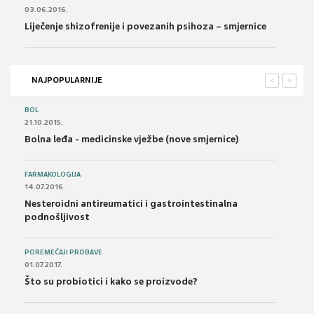
03.06.2016.
Liječenje shizofrenije i povezanih psihoza – smjernice
NAJPOPULARNIJE
<
>
BOL
21.10.2015.
Bolna leđa - medicinske vježbe (nove smjernice)
FARMAKOLOGIJA
14.07.2016.
Nesteroidni antireumatici i gastrointestinalna
podnošljivost
POREMEĆAJI PROBAVE
01.07.2017.
Što su probiotici i kako se proizvode?