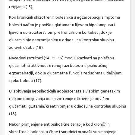
regijama (15).
Kod kroničnih shizofrenih bolesnika u egzarcebaciji simptoma
bolesti nađen je povišen glutamat u lijevom hipokampusu i
lijevom dorzolateralnom prefrontalnom korteksu, dok je
glutamin bio nepromijenjen u odnosu na kontrolnu skupinu
zdravih osoba (16).
Navedeni rezultati (14, 15, 16) mogu ukazivati na pojačanu
glutamatnu aktivnost u ranoj fazi bolesti ili psihotičnoj
egzarcebaciji, dok je glutamatna funkcija reducirana u daljnjem
tijeku bolesti (17).
U ispitivanju nepsihotičnih adolescenata s visokim genetskim
rizikom obolijevanja od shizofrenije otkriven je povišen
glutamat i glutamin/kreatin omjer u odnosu na kontrolnu skupinu
(18).
Nakon primjenjene antipsihotične terapije kod kroničnih
shizofrenih bolesnika Choe i suradnici pronašli su smanjenje