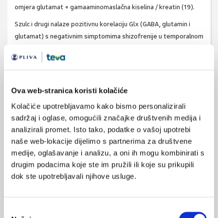
omjera glutamat + gamaaminomaslačna kiselina / kreatin (19).
Szulc i drugi nalaze pozitivnu korelaciju Glx (GABA, glutamin i
glutamat) s negativnim simptomima shizofrenije u temporalnom
režnju, dok prije i nakon liječenja antipsihotičnom terapijom
(risperidonom) nije nađena promjena u razini glutamata (20).
Glutamat zauzima sve značajnije mjesto u istraživanju
shizofrenije. Također postaje sve značajniji pri njenom
Ova web-stranica koristi kolačiće
dijagnosticiranju i u terapiji. Spektroskopija magnetskom
Kolačiće upotrebljavamo kako bismo personalizirali
rezonancom kao neinvazivna metoda značajno doprinosi
sadržaj i oglase, omogućili značajke društvenih medija i
istraživanju glutamata u shizofreniji.
analizirali promet. Isto tako, podatke o vašoj upotrebi
naše web-lokacije dijelimo s partnerima za društvene
Literatura
medije, oglašavanje i analizu, a oni ih mogu kombinirati s
drugim podacima koje ste im pružili ili koje su prikupili
Squire LR, Darwin B, Bloom F, du Lac S, Ghosh A, Eds.
dok ste upotrebljavali njihove usluge.
Fundamental Neuroscience. 3rd ed. New York: Academic
press; 2008.
Rothman DL, Sibson NR, Hyder F, Shen J, Behar KL,
Odabir
Shulman RG. In vivo nuclear magnetic resonance