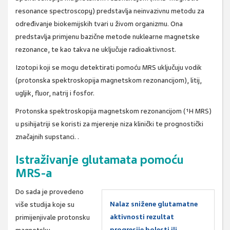
resonance spectroscopy) predstavlja neinvazivnu metodu za
određivanje biokemijskih tvari u živom organizmu. Ona
predstavlja primjenu bazične metode nuklearne magnetske
rezonance, te kao takva ne uključuje radioaktivnost.
Izotopi koji se mogu detektirati pomoću MRS uključuju vodik
(protonska spektroskopija magnetskom rezonancijom), litij,
ugljik, fluor, natrij i fosfor.
Protonska spektroskopija magnetskom rezonancijom (¹H MRS)
u psihijatriji se koristi za mjerenje niza klinički te prognostički
značajnih supstanci. .
Istraživanje glutamata pomoću
MRS-a
Do sada je provedeno
Nalaz snižene glutamatne
više studija koje su
aktivnosti rezultat
primijenjivale protonsku
progresije bolesti ili