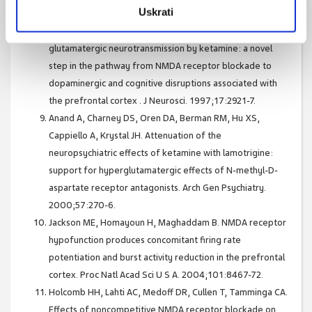
Uskrati
schizophrenia. Ann NY Acad Sci. 2003;1003:318-27.
Moghaddam B, Adams B, Verma A, Daly D. Activation of
glutamatergic neurotransmission by ketamine: a novel
step in the pathway from NMDA receptor blockade to
dopaminergic and cognitive disruptions associated with
the prefrontal cortex . J Neurosci. 1997;17:2921-7.
Anand A, Charney DS, Oren DA, Berman RM, Hu XS,
Cappiello A, Krystal JH. Attenuation of the
neuropsychiatric effects of ketamine with lamotrigine:
support for hyperglutamatergic effects of N-methyl-D-
aspartate receptor antagonists. Arch Gen Psychiatry.
2000;57:270-6.
Jackson ME, Homayoun H, Maghaddam B. NMDA receptor
hypofunction produces concomitant firing rate
potentiation and burst activity reduction in the prefrontal
cortex. Proc Natl Acad Sci U S A. 2004;101:8467-72.
Holcomb HH, Lahti AC, Medoff DR, Cullen T, Tamminga CA.
Effects of noncompetitive NMDA receptor blockade on