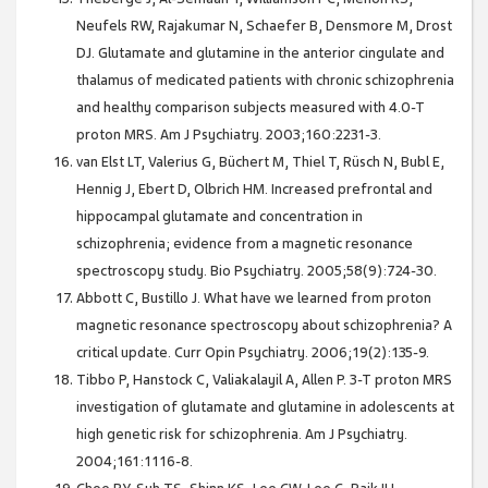
Neufels RW, Rajakumar N, Schaefer B, Densmore M, Drost
DJ. Glutamate and glutamine in the anterior cingulate and
thalamus of medicated patients with chronic schizophrenia
and healthy comparison subjects measured with 4.0-T
proton MRS. Am J Psychiatry. 2003;160:2231-3.
van Elst LT, Valerius G, Büchert M, Thiel T, Rüsch N, Bubl E,
Hennig J, Ebert D, Olbrich HM. Increased prefrontal and
hippocampal glutamate and concentration in
schizophrenia; evidence from a magnetic resonance
spectroscopy study. Bio Psychiatry. 2005;58(9):724-30.
Abbott C, Bustillo J. What have we learned from proton
magnetic resonance spectroscopy about schizophrenia? A
critical update. Curr Opin Psychiatry. 2006;19(2):135-9.
Tibbo P, Hanstock C, Valiakalayil A, Allen P. 3-T proton MRS
investigation of glutamate and glutamine in adolescents at
high genetic risk for schizophrenia. Am J Psychiatry.
2004;161:1116-8.