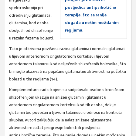
magnetsku
posljedica antipsihotične
spektroskopiju pri
terapije, što se ranije
određivanju glutamata,
događa u nekim moždanim
glutamina, kod osoba
regijama.
oboljelih od shizofrenije
u raznim fazama bolesti.
Tako je otkrivena povišena razina glutamina i normalni glutamat
u lijevom anteriornom cingulatornom korteksu i lijevom
anteriornom talamusu kod neliječenih shizofrenih bolesnika, što
bi moglo ukazivati na pojačanu glutamatnu aktivnost na početku
bolesti u tim regijama (14).
Komplementarni rad u kojem su sudjelovale osobe s kroničnom
shizofrenijom ukazuje na snižen glutamin i glutamat u
anteriornom cingulatornom korteksu kod tih osoba, dok je
glutamin bio povećan u lijevom talamusu u odnosu na kontrolu
skupinu. Autori zaključuju da je nalaz snižene glutamatne
aktivnosti rezultat progresije bolesti ili posljedica
antipsihotične terapije, što se ranije događa u nekim moždanim