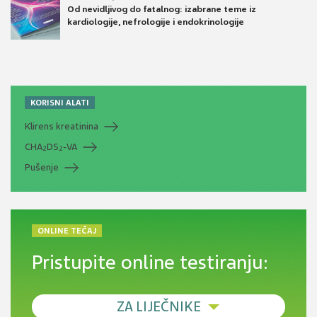
Od nevidljivog do fatalnog: izabrane teme iz
kardiologije, nefrologije i endokrinologije
KORISNI ALATI
Klirens kreatinina
CHA
DS
-VA
2
2
Pušenje
ONLINE TEČAJ
Pristupite online testiranju:
ZA LIJEČNIKE