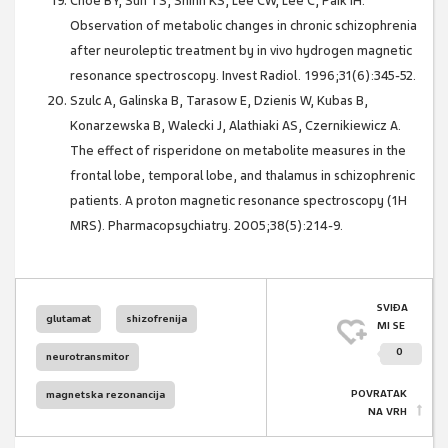
Choe BY, Suh TS, Shinn KS, Lee CW, Lee C, Paik IH.
Observation of metabolic changes in chronic schizophrenia
after neuroleptic treatment by in vivo hydrogen magnetic
resonance spectroscopy. Invest Radiol. 1996;31(6):345-52.
Szulc A, Galinska B, Tarasow E, Dzienis W, Kubas B,
Konarzewska B, Walecki J, Alathiaki AS, Czernikiewicz A.
The effect of risperidone on metabolite measures in the
frontal lobe, temporal lobe, and thalamus in schizophrenic
patients. A proton magnetic resonance spectroscopy (1H
MRS). Pharmacopsychiatry. 2005;38(5):214-9.
SVIĐA
glutamat
shizofrenija
MI SE
0
neurotransmitor
POVRATAK
magnetska rezonancija
NA VRH