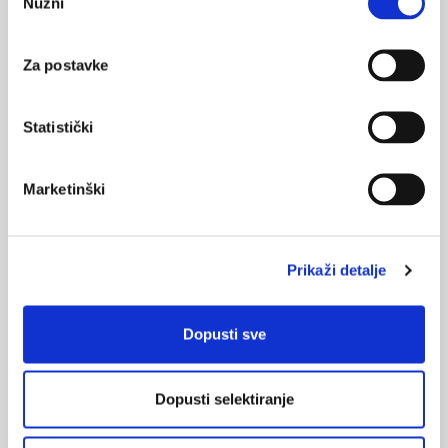
Nužni
pristanka
spectroscopy studies of the relationship between the
glutamate-glutamine neurotransmitter cycle and
Za postavke
functional neuroenergetics. Philos Trans R Soc Lond B Biol
Sci. 1999; 354:1165-77.
Schatzberg AF, Nemeroff CB. The American Psychiatric
Statistički
Publishing. Textbook of Psychopharmacology, American
Psychiatric Publishing, Washington, DC; 2009
Marketinški
Stahl SM. Stahl's Essential psychopharmacology. 3rd ed.
Cambridge: Cambridge University Press; 2008.
Coyle JT. Glutamate and schizophrenia: beyond the
dopamine hypothesis. Cell Mol Neurobiol. 2006;26(4-
Prikaži detalje
6):365-84.
Paz RD, Tardito S, Atzori M, Tseng KY. Glutamatergic
Dopusti sve
dysfunction in schizophrenia: from basic neuroscience to
clinical psychopharmacology. Eur Neuropsychopharmacol.
2008;18:773-86.
Dopusti selektiranje
Coyle JT, Tsai G, Goff D. Converging evidence of NMDA
receptor hypofunction in the pathophyciology of