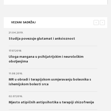
VEZANI SADRŽAJ
<
>
21.04.2019.
Studija povezuje glutamat i anksioznost
17.07.2018.
Uloga mangana u psihijatrijskim i neurološkim
oboljenjima
11.08.2016.
MR u obradi i terapijskom usmjeravanju bolesnika s
ishemijskom bolesti srca
02.07.2016.
Mjesto atipičnih antipsihotika u terapiji shizofrenije