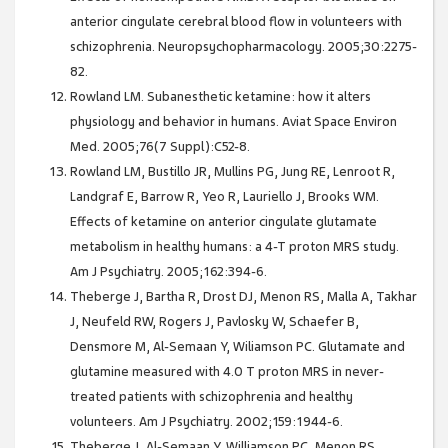
anterior cingulate cerebral blood flow in volunteers with
schizophrenia. Neuropsychopharmacology. 2005;30:2275-
82.
Rowland LM. Subanesthetic ketamine: how it alters
physiology and behavior in humans. Aviat Space Environ
Med. 2005;76(7 Suppl):C52-8.
Rowland LM, Bustillo JR, Mullins PG, Jung RE, Lenroot R,
Landgraf E, Barrow R, Yeo R, Lauriello J, Brooks WM.
Effects of ketamine on anterior cingulate glutamate
metabolism in healthy humans: a 4-T proton MRS study.
Am J Psychiatry. 2005;162:394-6.
Theberge J, Bartha R, Drost DJ, Menon RS, Malla A, Takhar
J, Neufeld RW, Rogers J, Pavlosky W, Schaefer B,
Densmore M, Al-Semaan Y, Wiliamson PC. Glutamate and
glutamine measured with 4.0 T proton MRS in never-
treated patients with schizophrenia and healthy
volunteers. Am J Psychiatry. 2002;159:1944-6.
Theberge J, Al-Semaan Y, Williamson PC, Menon RS,