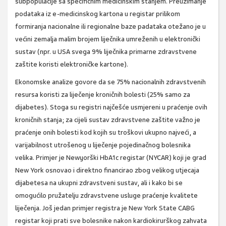
sub­populacije sa specifičnim medicinskim stanjem. Preuzimanje
podataka iz e-medicinskog kartona u registar prilikom
formiranja nacionalne ili re­gionalne baze padataka otežano je u
većini zemalja malim brojem liječnika umreženih u elektronički
sustav (npr. u USA svega 9% liječnika primarne zdravstvene
zaštite koristi elektroničke kartone).
Ekonomske analize govore da se 75% nacionalnih zdravstvenih
resursa koristi za liječenje kroničnih bolesti (25% samo za
dijabetes). Stoga su regis­tri najčešće usmjereni u praćenje ovih
kroničnih stanja; za cijeli sustav zdravstvene zaštite važno je
praćenje onih bolesti kod kojih su troškovi uku­pno najveći, a
varijabilnost utrošenog u liječenje pojedinačnog bolesnika
velika. Primjer je Newyorški HbA1c registar (NYCAR) koji je grad
New York osnovao i direktno financirao zbog ve­likog utjecaja
dijabetesa na ukupni zdravstveni sustav, ali i kako bi se
omogućilo pružatelju zdravst­vene usluge praćenje kvalitete
liječenja. Još jedan primjer registra je New York State CABG
registar koji prati sve bolesnike nakon kardiokirurškog za­hvata