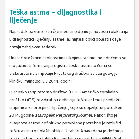
Teška astma – dijagnostika i
liječenje
Napredak bazične i kliničke medicine donio je novosti i olakšanja
u dijagnostici i liječenju astme, ali najteži oblici bolesti i dalje
ostaju zahtjevan zadatak.
Unatoč otežanim okolnostima u kojima radimo, ne odričemo se
mogućnosti formiranja registra teške astme o čemu se
diskutiralo na simpoziju Hrvatskog društva za alergologiju i
kliničku imunologiju u 2014. godini.
Europsko respiratorno društvo (ERS) i Američko torakalno
društvo (ATS) revidirali su defin­iciju teške astme i predložili
smjernice za procjenu i liječenje, koje su objavljene početkom
2014. godine u
European Respiratory Journal
. Nakon što je
dijagnoza astme definitivno potvrđena potrebno je razlučiti
tešku astmu od blažih oblika. U tablici A navedena je definicija
teške astme, a u tablici B navedene su revidirane GINA (Global