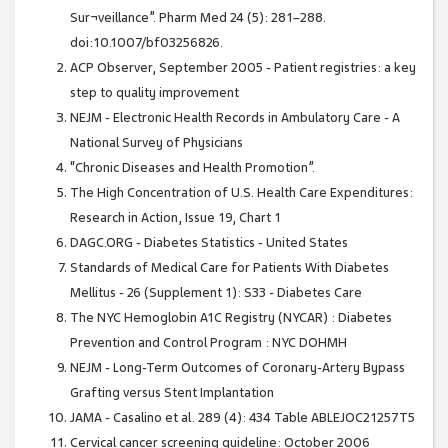
Sur¬veillance”. Pharm Med 24 (5): 281–288.
doi:10.1007/bf03256826.
ACP Observer, September 2005 - Patient registries: a key
step to quality improvement
NEJM - Electronic Health Records in Ambulatory Care - A
National Survey of Physicians
“Chronic Diseases and Health Promotion”.
The High Concentration of U.S. Health Care Expenditures:
Research in Action, Issue 19, Chart 1
DAGC.ORG - Diabetes Statistics - United States
Standards of Medical Care for Patients With Diabetes
Mellitus - 26 (Supplement 1): S33 - Diabetes Care
The NYC Hemoglobin A1C Registry (NYCAR) : Diabetes
Prevention and Control Program : NYC DOHMH
NEJM - Long-Term Outcomes of Coronary-Artery Bypass
Grafting versus Stent Implantation
JAMA - Casalino et al. 289 (4): 434 Table ABLEJOC21257T5
Cervical cancer screening guideline: October 2006