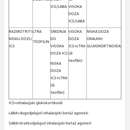
ICS/LABA
VISOKA
DOZA
ICS/LABA
RAZMOTRITI
LTRA
SREDNJA
VISOKA
NISKA DOZA
NISKU DOZU
DO
DOZA
ORALNIH
TEOFILIN
ICS
VISOKA
ICS+LTRA
GLUKOKORTIKOIDA
DOZA ICS
(ili
teofilin)
NISKA
DOZA
ICS+LTRA
(ili
teofilin)
ICS=inhalacijski glukokortikoidi
LABA=dugodjelujući inhalacijski beta2 agonisti
SABA=kratkodjelujući inhalacijski beta2 agonisti