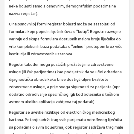
neke bolesti samo s osnovnim, demografskim podaci­ma ne
naziva registar).
U najosnovnijoj formi registar bolesti može se sastojati od
formulara koje pojedini liječnik čuva u “kutiji”. Registri razvojno
variraju od skupa for­mulara dostupnih malom broju liječnika do
vrlo kompleksnih baza podataka s “online” pristu­pom kroz više
institucija ili zdravstvenih ustanova.
Registri također mogu poslužiti pružateljima zdravstvene
usluge (ili čak pacijentima) kao pod­sjetnik da se učini određena
dijagnostička obrada kako bi se dostigli ciljevi kvalitete
zdravstvene usluge, a prije svega sigurnosti za pacijenta (npr.
dodatno određivanje specifičnog IgE kod bolesn­ika s teškom
astmom ukoliko aplikacija zahtjeva taj podatak).
Registar se uvelike razlikuje od elektroničkog medicinskog
kartona. Potonji sadrži trag svih pacijenata određenog liječnika
sa podacima o svim bolestima, dok registar sadržava trag male