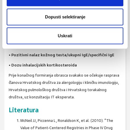
•
Učestalost težih egzacerbacija / upotreba sistemskih
Dopusti selektiranje
kortikosteroida u prethodnoj godini
•
Broj teških egzacerbacija/ hospitalizacija u JIL ili
mehanička ventilacija u prethodnoj godini
Uskrati
•
FEV1 % nakon primjene prikladnog bronhodilatatora
•
Pozitivni nalaz kožnog testa/ukupni IgE/specifični IgE
•
Dozu inhalacijskih kortikosteroida
Prije konačnog formiranja obrasca svakako se očekuje rasprava
članova Hrvatskog društva za aler­gologiju i kliničku imunologiju,
Hrvatskog pulmološkog društva i Hrvatskog torakalnog
društva, uz konzultaciju IT eksperata.
Literatura
McNeil JJ, Piccenna L, Ronaldson K, et al. (2010). “The
Value of Patient-Centered Registries in Phase IV Drug