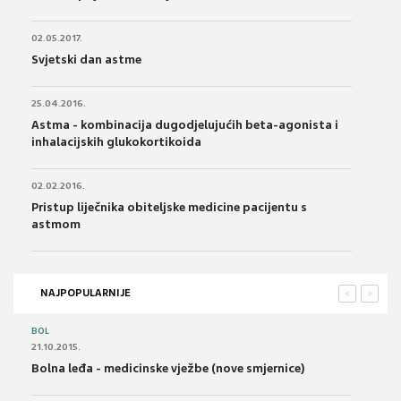
02.05.2017.
Svjetski dan astme
25.04.2016.
Astma - kombinacija dugodjelujućih beta-agonista i
inhalacijskih glukokortikoida
02.02.2016.
Pristup liječnika obiteljske medicine pacijentu s
astmom
NAJPOPULARNIJE
<
>
BOL
21.10.2015.
Bolna leđa - medicinske vježbe (nove smjernice)