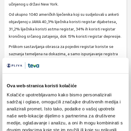
učinjenog u državi New York.
Od ukupno 1040 američkih liječenika koji su sudjelovali u anketi
objavljenoj u JAMA 40,3% liječnika koristi registar dijabetesa,
31,2% liječnika koristi astma registar, 34% ih koristi registar
kroničnog srčanog zatajenja, dok 15% koristi registar depresije.
Prilikom sastavljanja obrasca za pojedini registar koriste se
saznanja temeljena na dokazima, a samo ispunjavanje registra
ima ulogu smjernica za liječenje ili dijagnostiku određene bolesti.
Regis­tri su od posebne koristi u evaluaciji sigurnosti pojedinih
“
orphan drugs
” kao i sigurnosti lijekova unutar specifičnih
populacija.
Ova web-stranica koristi kolačiće
Jedan od najboljih primjera značaja registra je Švedski registar
Kolačiće upotrebljavamo kako bismo personalizirali
endoproteza (kukova i koljena) na temelju kojega je donešena
sadržaj i oglase, omogućili značajke društvenih medija i
odluka o povlačenju određenih endoproteza iz upotebe mnogo
analizirali promet. Isto tako, podatke o vašoj upotrebi
ranije nego u zemljama bez registra. U sustavima bez registra
naše web-lokacije dijelimo s partnerima za društvene
zamjena endoproteze bila je dvostruko učestalija, a troškovi
medije, oglašavanje i analizu, a oni ih mogu kombinirati s
drugim podacima koje ste im pružili ili koje su prikupili
liječenja multiplicirani. Stoga su pojedina osiguravajuća društva