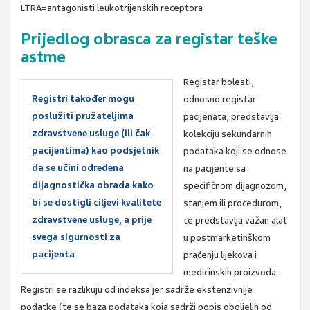
LTRA=antagonisti leukotrijenskih receptora
Prijedlog obrasca za registar teške
astme
Registar bolesti,
Registri također mogu
odnosno registar
poslužiti pružateljima
pacijen­ata, predstavlja
zdravstvene usluge (ili čak
kolekciju sekundarnih
pacijentima) kao pod­sjetnik
podataka koji se odnose
da se učini određena
na pacijente sa
dijagnostička obrada kako
specifičnom dij­agnozom,
bi se dostigli ciljevi kvalitete
stanjem ili procedurom,
zdravstvene usluge, a prije
te predstavlja važan alat
svega sigurnosti za
u postmarketinškom
pacijenta
praćenju lijekova i
medicinskih proizvoda.
Registri se razlikuju od indeksa jer sadrže ekstenzivnije
podatke (te se baza podataka koja sadrži popis oboljelih od