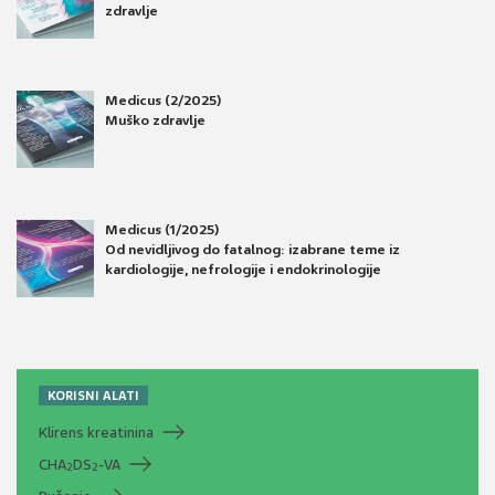
zdravlje
Medicus (2/2025)
Muško zdravlje
Medicus (1/2025)
Od nevidljivog do fatalnog: izabrane teme iz
kardiologije, nefrologije i endokrinologije
KORISNI ALATI
Klirens kreatinina
CHA
DS
-VA
2
2