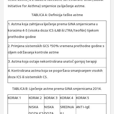
Initiative for Asthma) smjernice za liječenje astme.
TABLICA A: Definicija teške astme
1. Astma koja zahtijeva liječenje prema GINA smjernicama u
koracima 4-5 (visoka doza ICS iLAB ili LTRA/teofilin) tijekom
prethodne godine
2. Primjena sistemskih GCS ³50% vremena prethodne godine s
ciljem održavanja kontrole astme
3. Astma koja ostaje nekontrolirana unatoč gornjoj terapiji
4. Kontrolirana astma koja se pogoršava smanjivanjem visokih
doza ICS ili sistemskih CS.
TABLICA B: Liječenje astme prema GINA smjernicama 2014.
KORAK 1
KORAK 2
KORAK 3
KORAK 4
KORAK 5
NISKA
NISKA
SREDNJA
ANTI-IgE
DOZA ICS
DOZA
ILI