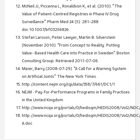
McNeil JJ, Piccenna L, Ronaldson K, et al. (2010). “The
Value of Patient-Centred Registries in Phase IV Drug
Surveillance”. Pharm Med 24 (5): 281–288.
doi:10.1007/bf03256826.
Stefan Larsson, Peter Lawyer, Martin B. Silverstein
(November 2010). “From Concept to Reality: Putting
Value- Based Health Care into Practice in Sweden”. Boston
Consulting Group. Retrieved 2011-07-06.
Meier, Barry (2008-07-29). “A Call for a Warning System
on Artificial Joints”. The New York Times.
http://content.nejm.org/cgi/data/358/7/661/DC1/1
NEJM - Pay-for-Performance Programs in Family Practices
in the United Kingdom
http://www.ncqa.org/portals/0/hedisqm/HEDIS2008/Vol2/ND
http://www.ncqa.org/portals/0/hedisqm/HEDIS2008/Vol2/ND
A.doc