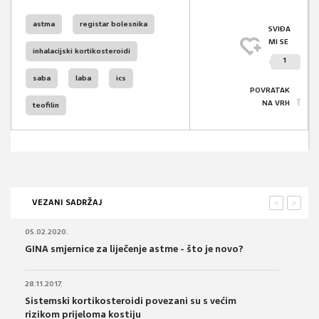
astma
registar bolesnika
SVIĐA
MI SE
inhalacijski kortikosteroidi
1
saba
laba
ics
POVRATAK
NA VRH
teofilin
VEZANI SADRŽAJ
<
>
05.02.2020.
GINA smjernice za liječenje astme - što je novo?
28.11.2017.
Sistemski kortikosteroidi povezani su s većim
rizikom prijeloma kostiju