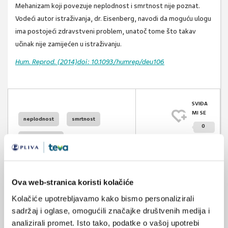
Mehanizam koji povezuje neplodnost i smrtnost nije poznat.
Vodeći autor istraživanja, dr. Eisenberg, navodi da moguću ulogu
ima postojeći zdravstveni problem, unatoč tome što takav
učinak nije zamijećen u istraživanju.
Hum. Reprod. (2014)doi: 10.1093/humrep/deu106
SVIĐA
MI SE
neplodnost
smrtnost
0
spermiogram
POVRATAK
NA VRH
Ova web-stranica koristi kolačiće
Kolačiće upotrebljavamo kako bismo personalizirali
sadržaj i oglase, omogućili značajke društvenih medija i
VEZANI SADRŽAJ
analizirali promet. Isto tako, podatke o vašoj upotrebi
<
>