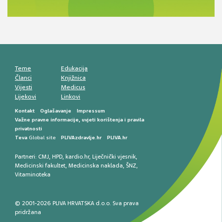
komunikacija, adherencija i sigurnost
Muško urološko zdravlje: od funkcionalnih
smetnji do rane onkološke dijagnostike
Mentalno zdravlje muškaraca: skriveni rizici i
kliničke posljedice
Životni stil i kardiovaskularno zdravlje
muškaraca
Teme
Edukacija
Članci
Knjižnica
Vijesti
Medicus
Lijekovi
Linkovi
Kontakt
Oglašavanje
Impressum
Važne pravne informacije, uvjeti korištenja i pravila
privatnosti
Teva
Global site
PLIVAzdravlje.hr
PLIVA.hr
Partneri:
CMJ
,
HPD
,
kardio.hr
,
Liječnički vjesnik
,
Medicinski fakultet
,
Medicinska naklada
,
ŠNZ
,
Vitaminoteka
© 2001-2026 PLIVA HRVATSKA d.o.o. Sva prava
pridržana