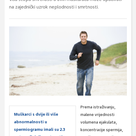
na zajednički uzrok neplodnosti i smrtnosti.
Prema istraživanju,
Muškarci s dvije ili više
malene vrijednosti
abnormalnosti u
volumena ejakulata,
spermiogramu imali su 2.3
koncentracije spermija,