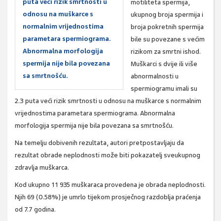
puta veći rizik smrtnosti u
motiliteta spermija,
odnosu na muškarce s
ukupnog broja spermija i
normalnim vrijednostima
broja pokretnih spermija
parametara spermiograma.
bile su povezane s većim
Abnormalna morfologija
rizikom za smrtni ishod.
spermija nije bila povezana
Muškarci s dvije ili više
sa smrtnošću.
abnormalnosti u
spermiogramu imali su
2.3 puta veći rizik smrtnosti u odnosu na muškarce s normalnim
vrijednostima parametara spermiograma. Abnormalna
morfologija spermija nije bila povezana sa smrtnošću.
Na temelju dobivenih rezultata, autori pretpostavljaju da
rezultat obrade neplodnosti može biti pokazatelj sveukupnog
zdravlja muškarca.
Kod ukupno 11 935 muškaraca provedena je obrada neplodnosti.
Njih 69 (0.58%) je umrlo tijekom prosječnog razdoblja praćenja
od 7.7 godina.