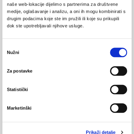
naše web-lokacije dijelimo s partnerima za društvene
28.06.2025.
medije, oglašavanje i analizu, a oni ih mogu kombinirati s
Znanje studenata sestrinstva o rizičnim čimbenicima
drugim podacima koje ste im pružili ili koje su prikupili
za nastanak neplodnosti
dok ste upotrebljavali njihove usluge.
02.09.2024.
Reverzibilna oligospermija u bolesnika s aksijalnim
Odabir
spondiloartritisom
Nužni
pristanka
15.11.2023.
Kriptorhizam u djece
Za postavke
17.08.2023.
Statistički
Seksualnost i izvantjelesna oplodnja
10.04.2023.
Marketinški
1 od 6 ljudi u svijetu pogođeno neplodnošću
Prikaži detalje