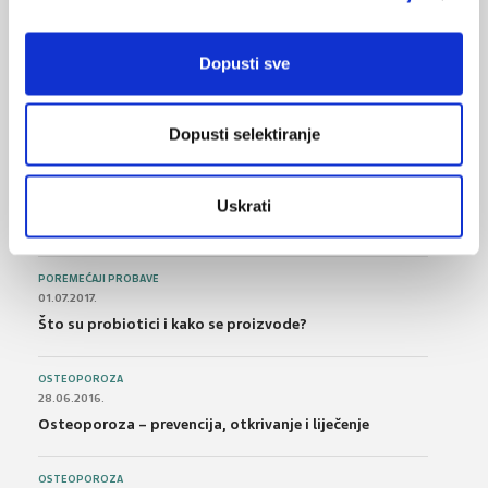
NAJPOPULARNIJE
<
>
BOL
Dopusti sve
21.10.2015.
Bolna leđa - medicinske vježbe (nove smjernice)
Dopusti selektiranje
FARMAKOLOGIJA
14.07.2016.
Nesteroidni antireumatici i gastrointestinalna
Uskrati
podnošljivost
POREMEĆAJI PROBAVE
01.07.2017.
Što su probiotici i kako se proizvode?
OSTEOPOROZA
28.06.2016.
Osteoporoza – prevencija, otkrivanje i liječenje
OSTEOPOROZA