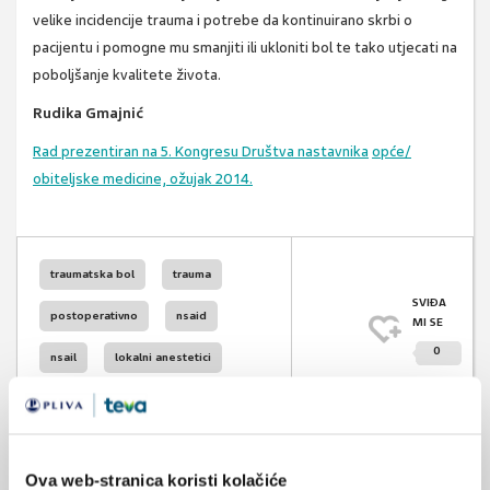
velike incidencije trauma i potrebe da kontinuirano skrbi o
pacijentu i pomogne mu smanjiti ili ukloniti bol te tako utjecati na
poboljšanje kvalitete života.
Rudika Gmajnić
Rad prezentiran na 5. Kongresu Društva nastavnika
opće/
obiteljske medicine, ožujak 2014.
traumatska bol
trauma
SVIĐA
postoperativno
nsaid
MI SE
0
nsail
lokalni anestetici
POVRATAK
pedijatrija
gerijatrija
NA VRH
bol
Ova web-stranica koristi kolačiće