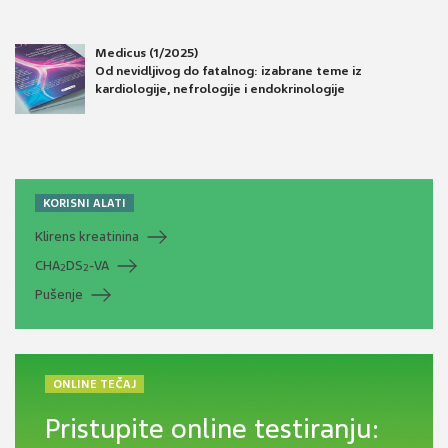
Medicus (1/2025)
Od nevidljivog do fatalnog: izabrane teme iz
kardiologije, nefrologije i endokrinologije
KORISNI ALATI
Klirens kreatinina
CHA
DS
-VA
2
2
Pušenje
ONLINE TEČAJ
Pristupite online testiranju: