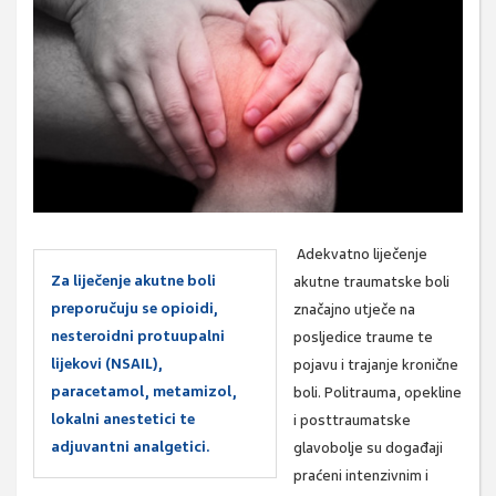
Adekvatno liječenje
Za liječenje akutne boli
akutne traumatske boli
preporučuju se opioidi,
značajno utječe na
nesteroidni protuupalni
posljedice traume te
lijekovi (NSAIL),
pojavu i trajanje kronične
paracetamol, metamizol,
boli. Politrauma, opekline
lokalni anestetici te
i posttraumatske
adjuvantni analgetici.
glavobolje su događaji
praćeni intenzivnim i