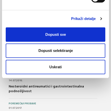
akutne muskuloskeletne boli
18.01.2019.
Prikaži detalje
Ultrazvuk nije prvi izbor u dijagnostici palpabilne
ingvinalne hernije
Dopusti sve
NAJPOPULARNIJE
<
>
Dopusti selektiranje
BOL
21.10.2015.
Bolna leđa - medicinske vježbe (nove smjernice)
Uskrati
FARMAKOLOGIJA
14.07.2016.
Nesteroidni antireumatici i gastrointestinalna
podnošljivost
POREMEĆAJI PROBAVE
01.07.2017.