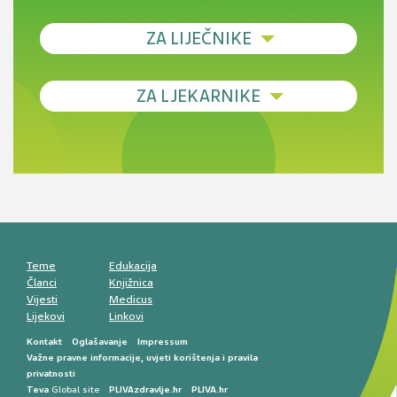
ZA LIJEČNIKE
Debljina - od prevencije do personalizirane
ZA LJEKARNIKE
terapije
Novi pogled na migrenu: komorbiditeti, spolne
razlike i nove terapije
Antikoagulansi u ljekarničkoj praksi –
komunikacija, adherencija i sigurnost
Muško urološko zdravlje: od funkcionalnih
smetnji do rane onkološke dijagnostike
Mentalno zdravlje muškaraca: skriveni rizici i
kliničke posljedice
Životni stil i kardiovaskularno zdravlje
muškaraca
Teme
Edukacija
Članci
Knjižnica
Vijesti
Medicus
Lijekovi
Linkovi
Kontakt
Oglašavanje
Impressum
Važne pravne informacije, uvjeti korištenja i pravila
privatnosti
Teva
Global site
PLIVAzdravlje.hr
PLIVA.hr