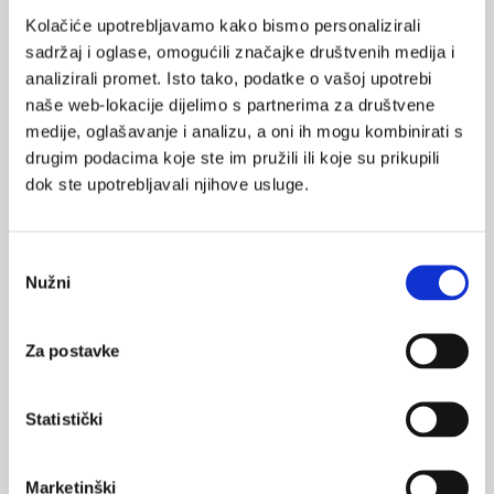
Kolačiće upotrebljavamo kako bismo personalizirali
sadržaj i oglase, omogućili značajke društvenih medija i
analizirali promet. Isto tako, podatke o vašoj upotrebi
VEZANI SADRŽAJ
naše web-lokacije dijelimo s partnerima za društvene
<
>
medije, oglašavanje i analizu, a oni ih mogu kombinirati s
22.05.2025.
drugim podacima koje ste im pružili ili koje su prikupili
Glazbena terapija ublažava bol i tjeskobu na odjelu
dok ste upotrebljavali njihove usluge.
hitne pomoći
24.06.2023.
Odabir
Katastrofiziranje boli, ratne ozljede u Ukrajini i
Nužni
pristanka
postoporativna bol
Za postavke
07.05.2021.
Traumatska protrahirana hematurija segmentalne
arterije bubreg
Statistički
30.12.2020.
Lokalni nesteroidni antireumatici izbor u liječenju
Marketinški