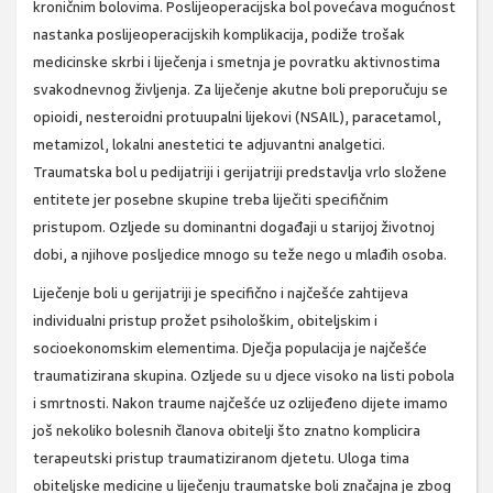
kroničnim bolovima. Poslijeoperacijska bol povećava mogućnost
nastanka poslijeoperacijskih komplikacija, podiže trošak
medicinske skrbi i liječenja i smetnja je povratku aktivnostima
svakodnevnog življenja. Za liječenje akutne boli preporučuju se
opioidi, nesteroidni protuupalni lijekovi (NSAIL), paracetamol,
metamizol, lokalni anestetici te adjuvantni analgetici.
Traumatska bol u pedijatriji i gerijatriji predstavlja vrlo složene
entitete jer posebne skupine treba liječiti specifičnim
pristupom. Ozljede su dominantni događaji u starijoj životnoj
dobi, a njihove posljedice mnogo su teže nego u mlađih osoba.
Liječenje boli u gerijatriji je specifično i najčešće zahtijeva
individualni pristup prožet psihološkim, obiteljskim i
socioekonomskim elementima. Dječja populacija je najčešće
traumatizirana skupina. Ozljede su u djece visoko na listi pobola
i smrtnosti. Nakon traume najčešće uz ozlijeđeno dijete imamo
još nekoliko bolesnih članova obitelji što znatno komplicira
terapeutski pristup traumatiziranom djetetu. Uloga tima
obiteljske medicine u liječenju traumatske boli značajna je zbog