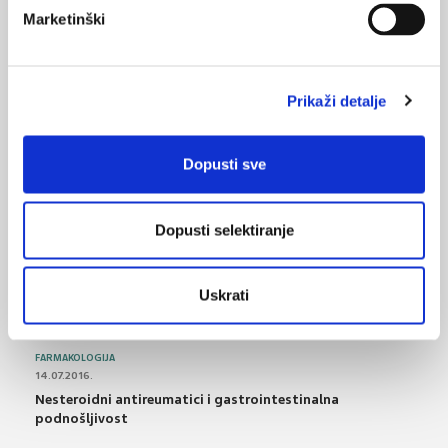
Marketinški
21.07.2013.
Dojenje pomaže djeci u društvenom napretku
Prikaži detalje
15.07.2013.
Dojenje ublažava bol u novorođenčadi kod bolnih
postupaka
Dopusti sve
NAJPOPULARNIJE
<
>
Dopusti selektiranje
BOL
21.10.2015.
Uskrati
Bolna leđa - medicinske vježbe (nove smjernice)
FARMAKOLOGIJA
14.07.2016.
Nesteroidni antireumatici i gastrointestinalna
podnošljivost