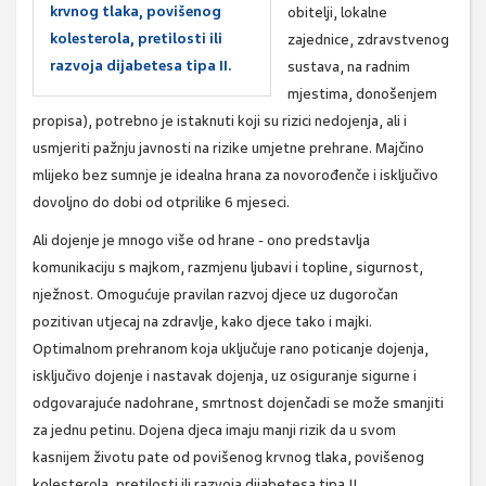
krvnog tlaka, povišenog
obitelji, lokalne
kolesterola, pretilosti ili
zajednice, zdravstvenog
razvoja dijabetesa tipa II.
sustava, na radnim
mjestima, donošenjem
propisa), potrebno je istaknuti koji su rizici nedojenja, ali i
usmjeriti pažnju javnosti na rizike umjetne prehrane. Majčino
mlijeko bez sumnje je idealna hrana za novorođenče i isključivo
dovoljno do dobi od otprilike 6 mjeseci.
Ali dojenje je mnogo više od hrane - ono predstavlja
komunikaciju s majkom, razmjenu ljubavi i topline, sigurnost,
nježnost. Omogućuje pravilan razvoj djece uz dugoročan
pozitivan utjecaj na zdravlje, kako djece tako i majki.
Optimalnom prehranom koja uključuje rano poticanje dojenja,
isključivo dojenje i nastavak dojenja, uz osiguranje sigurne i
odgovarajuće nadohrane, smrtnost dojenčadi se može smanjiti
za jednu petinu. Dojena djeca imaju manji rizik da u svom
kasnijem životu pate od povišenog krvnog tlaka, povišenog
kolesterola, pretilosti ili razvoja dijabetesa tipa II.