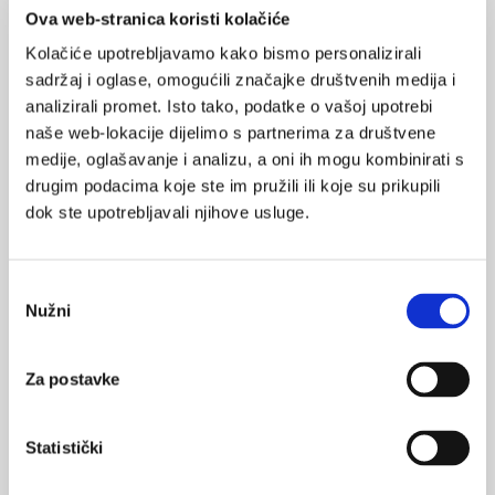
MI SE
Ova web-stranica koristi kolačiće
0
dojenje
Kolačiće upotrebljavamo kako bismo personalizirali
sadržaj i oglase, omogućili značajke društvenih medija i
POVRATAK
NA VRH
analizirali promet. Isto tako, podatke o vašoj upotrebi
naše web-lokacije dijelimo s partnerima za društvene
medije, oglašavanje i analizu, a oni ih mogu kombinirati s
drugim podacima koje ste im pružili ili koje su prikupili
dok ste upotrebljavali njihove usluge.
VEZANI SADRŽAJ
<
>
Odabir
31.12.2014.
Nužni
Javnozdravstveni značaj dojenja
pristanka
09.09.2013.
Za postavke
Učinak duda varalica na dojenje
Statistički
23.08.2013.
Koji je najbolji način izdajanja majčinog mlijeka?