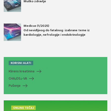
Muško zdravlje
Medicus (1/2025)
Od nevidljivog do fatalnog: izabrane teme iz
kardiologije, nefrologije i endokrinologije
KORISNI ALATI
Klirens kreatinina
CHA
DS
-VA
2
2
Pušenje
ONLINE TEČAJ