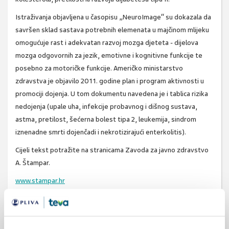
Istraživanja objavljena u časopisu „NeuroImage“ su dokazala da
savršen sklad sastava potrebnih elemenata u majčinom mlijeku
omogućuje rast i adekvatan razvoj mozga djeteta - dijelova
mozga odgovornih za jezik, emotivne i kognitivne funkcije te
posebno za motoričke funkcije. Američko ministarstvo
zdravstva je objavilo 2011. godine plan i program aktivnosti u
promociji dojenja. U tom dokumentu navedena je i tablica rizika
nedojenja (upale uha, infekcije probavnog i dišnog sustava,
astma, pretilost, šećerna bolest tipa 2, leukemija, sindrom
iznenadne smrti dojenčadi i nekrotizirajući enterkolitis).
Cijeli tekst potražite na stranicama Zavoda za javno zdravstvo
A. Štampar.
www.stampar.hr
SVIĐA