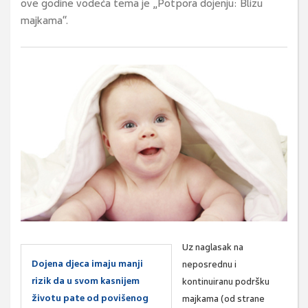
ove godine vodeća tema je „Potpora dojenju: Blizu
majkama“.
Uz naglasak na
Dojena djeca imaju manji
neposrednu i
rizik da u svom kasnijem
kontinuiranu podršku
životu pate od povišenog
majkama (od strane