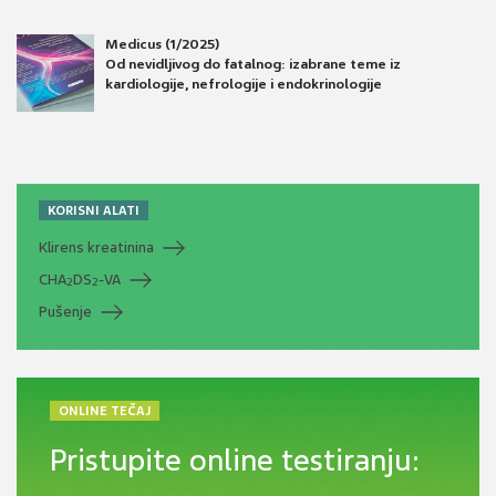
Medicus (1/2025)
Od nevidljivog do fatalnog: izabrane teme iz
kardiologije, nefrologije i endokrinologije
KORISNI ALATI
Klirens kreatinina
CHA
DS
-VA
2
2
Pušenje
ONLINE TEČAJ
Pristupite online testiranju: