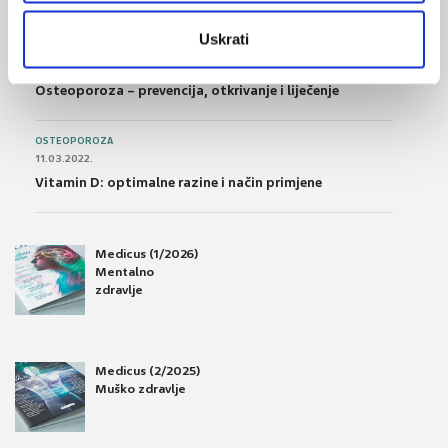
Uskrati
OSTEOPOROZA
28.06.2016.
Osteoporoza – prevencija, otkrivanje i liječenje
OSTEOPOROZA
11.03.2022.
Vitamin D: optimalne razine i način primjene
Medicus (1/2026)
Mentalno
zdravlje
Medicus (2/2025)
Muško zdravlje