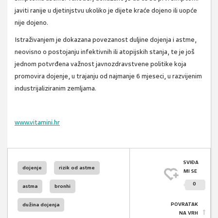
javiti ranije u djetinjstvu ukoliko je dijete kraće dojeno ili uopće
nije dojeno.
Istraživanjem je dokazana povezanost duljine dojenja i astme,
neovisno o postojanju infektivnih ili atopijskih stanja, te je još
jednom potvrđena važnost javnozdravstvene politike koja
promovira dojenje, u trajanju od najmanje 6 mjeseci, u razvijenim
industrijaliziranim zemljama.
www.vitamini.hr
SVIĐA
dojenje
rizik od astme
MI SE
0
astma
bronhi
POVRATAK
dužina dojenja
NA VRH