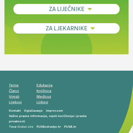
ZA LIJEČNIKE
Debljina - od prevencije do personalizirane
ZA LJEKARNIKE
terapije
Novi pogled na migrenu: komorbiditeti, spolne
razlike i nove terapije
Antikoagulansi u ljekarničkoj praksi –
komunikacija, adherencija i sigurnost
Muško urološko zdravlje: od funkcionalnih
smetnji do rane onkološke dijagnostike
Mentalno zdravlje muškaraca: skriveni rizici i
kliničke posljedice
Životni stil i kardiovaskularno zdravlje
muškaraca
Teme
Edukacija
Članci
Knjižnica
Vijesti
Medicus
Lijekovi
Linkovi
Kontakt
Oglašavanje
Impressum
Važne pravne informacije, uvjeti korištenja i pravila
privatnosti
Teva
Global site
PLIVAzdravlje.hr
PLIVA.hr