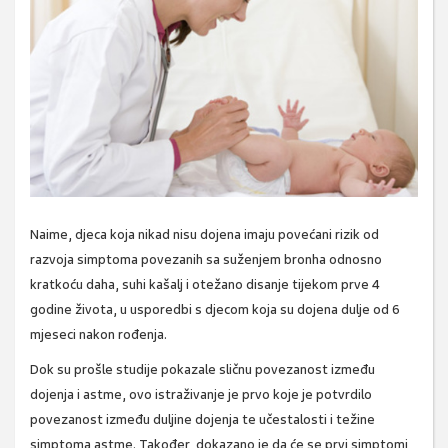
Naime, djeca koja nikad nisu dojena imaju povećani rizik od
razvoja simptoma povezanih sa suženjem bronha odnosno
kratkoću daha, suhi kašalj i otežano disanje tijekom prve 4
godine života, u usporedbi s djecom koja su dojena dulje od 6
mjeseci nakon rođenja.
Dok su prošle studije pokazale sličnu povezanost između
dojenja i astme, ovo istraživanje je prvo koje je potvrdilo
povezanost između duljine dojenja te učestalosti i težine
simptoma astme. Također, dokazano je da će se prvi simptomi