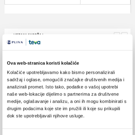
VEZANI SADRŽAJ
<
>
06.08.2021.
31. Međunarodni tjedan dojenja: Zaštita dojenja je
zajednička odgovornost
Ova web-stranica koristi kolačiće
Kolačiće upotrebljavamo kako bismo personalizirali
06.08.2013.
sadržaj i oglase, omogućili značajke društvenih medija i
Svjetski tjedan dojenja, od 01. do 07. kolovoza 2013.
analizirali promet. Isto tako, podatke o vašoj upotrebi
naše web-lokacije dijelimo s partnerima za društvene
15.07.2013.
medije, oglašavanje i analizu, a oni ih mogu kombinirati s
Dojenje ublažava bol u novorođenčadi kod bolnih
drugim podacima koje ste im pružili ili koje su prikupili
postupaka
dok ste upotrebljavali njihove usluge.
17.09.2012.
Crijevna flora i mehanizmi probiotskog djelovanja