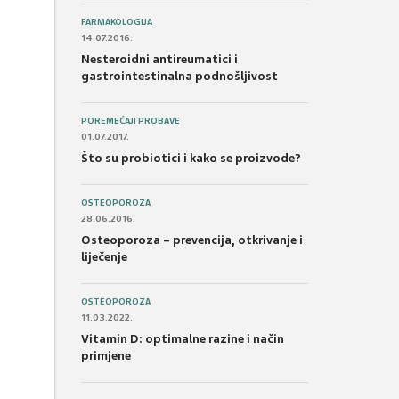
FARMAKOLOGIJA
14.07.2016.
Nesteroidni antireumatici i
gastrointestinalna podnošljivost
POREMEĆAJI PROBAVE
01.07.2017.
Što su probiotici i kako se proizvode?
OSTEOPOROZA
28.06.2016.
Osteoporoza – prevencija, otkrivanje i
liječenje
OSTEOPOROZA
11.03.2022.
Vitamin D: optimalne razine i način
primjene