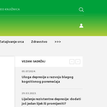
DEO KNJIŽNICA
Zatajivanje srca
Zdravstvo
>>>
VEZANI SADRŽAJ
<
>
05.07.2024.
Uloga depresije u razvoju blagog
kognitivnog poremećaja
29.03.2023.
Liječenje rezistentne depresije: dodati
još jedan lijek ili promijeniti?