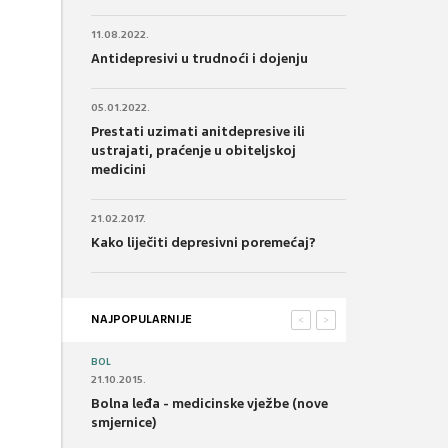
11.08.2022.
Antidepresivi u trudnoći i dojenju
05.01.2022.
Prestati uzimati anitdepresive ili
ustrajati, praćenje u obiteljskoj
medicini
21.02.2017.
Kako liječiti depresivni poremećaj?
NAJPOPULARNIJE
<
>
BOL
21.10.2015.
Bolna leđa - medicinske vježbe (nove
smjernice)