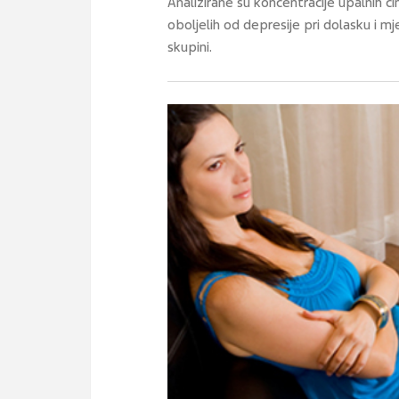
Analizirane su koncentracije upalnih č
oboljelih od depresije pri dolasku i m
skupini.