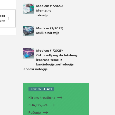
Medicus (1/2026)
Mentalno
zdravlje
TAK
 VRH
Medicus (2/2025)
Muško zdravlje
Medicus (1/2025)
Od nevidljivog do fatalnog:
izabrane teme iz
kardiologije, nefrologije i
endokrinologije
KORISNI ALATI
Klirens kreatinina
CHA
DS
-VA
2
2
Pušenje