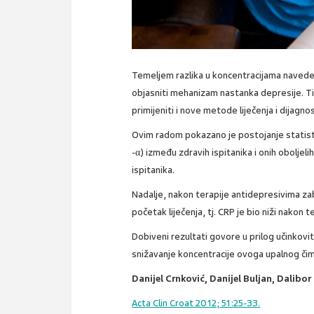
Temeljem razlika u koncentracijama navedeni
objasniti mehanizam nastanka depresije. T
primijeniti i nove metode liječenja i dijagno
Ovim radom pokazano je postojanje statistič
-α) između zdravih ispitanika i onih obolje
ispitanika.
Nadalje, nakon terapije antidepresivima zabi
početak liječenja, tj. CRP je bio niži nakon 
Dobiveni rezultati govore u prilog učinkovit
snižavanje koncentracije ovoga upalnog či
Danijel Crnković, Danijel Buljan, Dalibor
Acta Clin Croat 2012; 51:25-33.