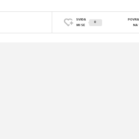
SVIĐA
POVRA
0
MI SE
NA