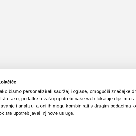
kolačiće
ko bismo personalizirali sadržaj i oglase, omogućili značajke d
. Isto tako, podatke o vašoj upotrebi naše web-lokacije dijelimo s
avanje i analizu, a oni ih mogu kombinirati s drugim podacima k
 dok ste upotrebljavali njihove usluge.
Kontakt
Oglašavanje
Impressum
Važne pravne informacije, 