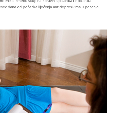
imbenika između skupina zdravih ispitanika i ispitanika
jesec dana od početka liječenja antidepresivima u potonjoj