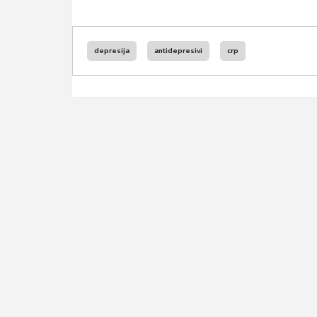
depresija
antidepresivi
crp