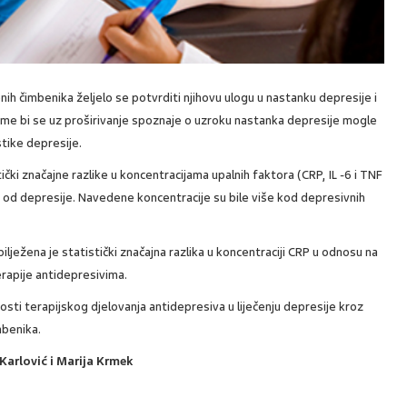
h čimbenika željelo se potvrditi njihovu ulogu u nastanku depresije i
ime bi se uz proširivanje spoznaje o uzroku nastanka depresije mogle
stike depresije.
ki značajne razlike u koncentracijama upalnih faktora (CRP, IL -6 i TNF
lih od depresije. Navedene koncentracije su bile više kod depresivnih
lježena je statistički značajna razlika u koncentraciji CRP u odnosu na
terapije antidepresivima.
osti terapijskog djelovanja antidepresiva u liječenju depresije kroz
mbenika.
 Karlović i Marija Krmek