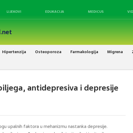
LIJEKOVI
EDUKACIJA
MEDICUS
VI
.net
Hipertenzija
Osteoporoza
Farmakologija
Migrena
iljega, antidepresiva i depresije
i ulogu upalnih faktora u mehanizmu nastanka depresije.