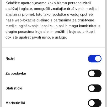
posebice ako znamo da kod kuće godišnje umire oko 15.000
Kolačiće upotrebljavamo kako bismo personalizirali
osoba, te kako imamo nedovoljno razvijene dnevne bolnice.
sadržaj i oglase, omogućili značajke društvenih medija i
analizirali promet. Isto tako, podatke o vašoj upotrebi
Cijeli tekst dostupan je u Poslovnom dnevniku.
naše web-lokacije dijelimo s partnerima za društvene
Tekst Nacrta strategije
pročitajte na web stranici Ministarstva
medije, oglašavanje i analizu, a oni ih mogu kombinirati s
zdravlja a do 20. srpnja, dokad traje javna rasprava, možete
drugim podacima koje ste im pružili ili koje su prikupili
uputiti svoje komentare, primjedbe i prijedloge.
dok ste upotrebljavali njihove usluge.
www.poslovni.hr
Odabir
Nužni
pristanka
Za postavke
informatizacija
strategija
SVIĐA
MI SE
ministarstvo zdravlja
0
Statistički
reorma
javno zdravstvo
POVRATAK
NA VRH
javnozdravstvena
Marketinški