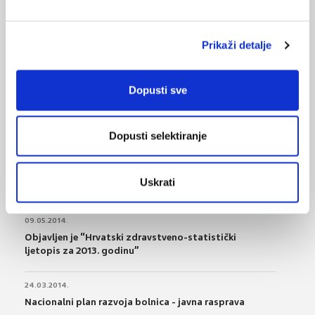
Prikaži detalje
VEZANI SADRŽAJ
<
>
Dopusti sve
14.06.2025.
Novi pravilnik o dopunskom radu liječnika
Dopusti selektiranje
24.04.2015.
Novi izvor podataka za praćenje javnog zdravlja –
Uskrati
Facebook „lajkovi“
09.05.2014.
Objavljen je “Hrvatski zdravstveno-statistički
ljetopis za 2013. godinu”
24.03.2014.
Nacionalni plan razvoja bolnica - javna rasprava