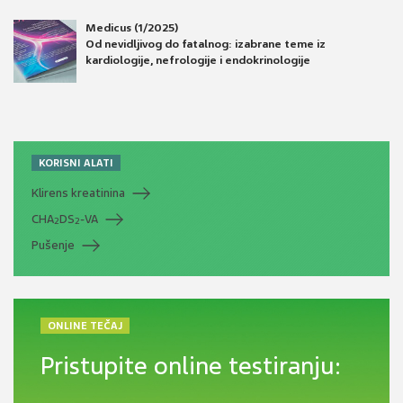
Medicus (1/2025)
Od nevidljivog do fatalnog: izabrane teme iz
kardiologije, nefrologije i endokrinologije
KORISNI ALATI
Klirens kreatinina
CHA
DS
-VA
2
2
Pušenje
ONLINE TEČAJ
Pristupite online testiranju: