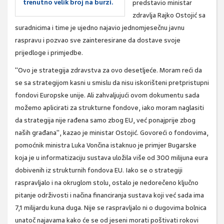
trenutno velik broj na burzi.
predstavio ministar
zdravlja Rajko Ostojić sa
suradnicima i time je ujedno najavio jednomjesečnu javnu
raspravu i pozvao sve zainteresirane da dostave svoje
prijedloge i primjedbe.
"Ovo je strategija zdravstva za ovo desetljeće. Moram reći da
se sa strategijom kasni u smislu da nisu iskorišteni pretpristupni
fondovi Europske unije. Ali zahvaljujući ovom dokumentu sada
možemo aplicirati za strukturne fondove, iako moram naglasiti
da strategija nije rađena samo zbog EU, već ponajprije zbog
naših građana", kazao je ministar Ostojić. Govoreći o fondovima,
pomoćnik ministra Luka Vončina istaknuo je primjer Bugarske
koja je u informatizaciju sustava uložila više od 300 milijuna eura
dobivenih iz strukturnih fondova EU. Iako se o strategiji
raspravljalo i na okruglom stolu, ostalo je nedorečeno ključno
pitanje održivosti i načina financiranja sustava koji već sada ima
7,1 milijardu kuna duga. Nije se raspravljalo ni o dugovima bolnica
unatoč najavama kako će se od jeseni morati poštivati rokovi