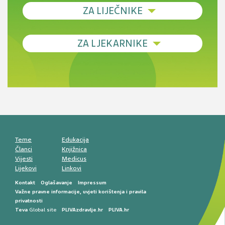
ZA LIJEČNIKE
Debljina - od prevencije do personalizirane
ZA LJEKARNIKE
terapije
Novi pogled na migrenu: komorbiditeti, spolne
razlike i nove terapije
Antikoagulansi u ljekarničkoj praksi –
komunikacija, adherencija i sigurnost
Muško urološko zdravlje: od funkcionalnih
smetnji do rane onkološke dijagnostike
Mentalno zdravlje muškaraca: skriveni rizici i
kliničke posljedice
Životni stil i kardiovaskularno zdravlje
muškaraca
Teme
Edukacija
Članci
Knjižnica
Vijesti
Medicus
Lijekovi
Linkovi
Kontakt
Oglašavanje
Impressum
Važne pravne informacije, uvjeti korištenja i pravila
privatnosti
Teva
Global site
PLIVAzdravlje.hr
PLIVA.hr