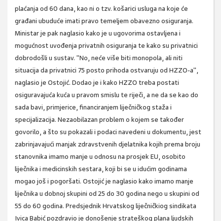
plaćanja od 60 dana, kao ni o tzv. košarici usluga na koje će
građani ubuduće imati pravo temeljem obavezno osiguranja.
Ministar je pak naglasio kako je u ugovorima ostavljena i
mogućnost uvođenja privatnih osiguranja te kako su privatnici
dobrodošli u sustav. "No, neće više biti monopola, ali niti
situacija da privatnici 75 posto prihoda ostvaruju od HZZO-a",
naglasio je Ostojić. Dodao je i kako HZZO treba postati
osiguravajuća kuća u pravom smislu te riječi, a ne da se kao do
sada bavi, primjerice, financiranjem liječničkog staža i
specijalizacija. Nezaobilazan problem o kojem se također
govorilo, a što su pokazali i podaci navedeni u dokumentu, jest
zabrinjavajući manjak zdravstvenih djelatnika kojih prema broju
stanovnika imamo manje u odnosu na prosjek EU, osobito
liječnika i medicinskih sestara, koji bi se u idućim godinama
mogao još i pogoršati. Ostojić je naglasio kako imamo manje
liječnika u dobnoj skupini od 25 do 30 godina nego u skupini od
55 do 60 godina. Predsjednik Hrvatskog liječničkiog sindikata
Ivica Babić pozdravio je donošenje strateškog plana ljudskih