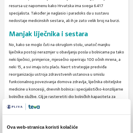
resursa uz napomenu kako Hrvatska ima svega 6.417
specijalista. Također je naglasio i paradoks da u sustavu
nedostaje medicinskih sestara, ali ih je zato velik broj na burzi.
Manjak liječnika i sestara
No, kako se moglo čuti na okruglom stolu, unatoč manjku
liječnika postoji nerazmjer u obavljanju posla u bolnicama pa tako
neki liječnici, primjerice, mjesečno operiraju 100 očnih mrena, a
neki 15, a svi imaju istu plaću. Nacrt strategije predviđa
reorganizaciju ustroja zdravstvenih ustanova u smislu
funkcionalnog povezivanja domova zdravlja, liječnika obiteljske
medicine u koncesiji, dnevnih bolnica i specijalističko-konzilijarne
bolničke službe. Cilj je rasteretiti dio bolničkih kapaciteta za
akutno liječenje i preusmjeriti ih na kronično liječenje. Ljubica
Đukanović, pomoćnica ministra zdravlja, istaknula je kako je
neprimjereno velik broj kreveta u kliničkim ustanovama u odnosu
na opće bolnice, kako nam nedostaje kreveta za palijativnu skrb
Ova web-stranica koristi kolačiće