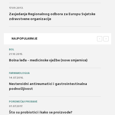
17.09.2013.
Zasjedanje Regionalnog odbora za Europu Svjetske
zdravstvene organizacije
NAJPOPULARNIJE
<
>
BOL
21.10.2015.
Bolna leđa - medicinske vježbe (nove smjernice)
FARMAKOLOGIJA
14.07.2016.
Nesteroidni antireumatici i gastrointestinalna
podnošljivost
POREMEĆAJI PROBAVE
01.07.2017.
Što su probiotici i kako se proizvode?