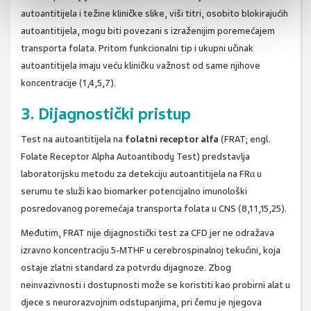
autoantitijela i težine kliničke slike, viši titri, osobito blokirajućih
autoantitijela, mogu biti povezani s izraženijim poremećajem
transporta folata. Pritom funkcionalni tip i ukupni učinak
autoantitijela imaju veću kliničku važnost od same njihove
koncentracije (1,4,5,7).
3. Dijagnostički pristup
Test na autoantitijela na
folatni receptor alfa
(FRAT; engl.
Folate Receptor Alpha Autoantibody Test) predstavlja
laboratorijsku metodu za detekciju autoantitijela na FRα u
serumu te služi kao biomarker potencijalno imunološki
posredovanog poremećaja transporta folata u CNS (8,11,15,25).
Međutim, FRAT nije dijagnostički test za CFD jer ne odražava
izravno koncentraciju 5-MTHF u cerebrospinalnoj tekućini, koja
ostaje zlatni standard za potvrdu dijagnoze. Zbog
neinvazivnosti i dostupnosti može se koristiti kao probirni alat u
djece s neurorazvojnim odstupanjima, pri čemu je njegova