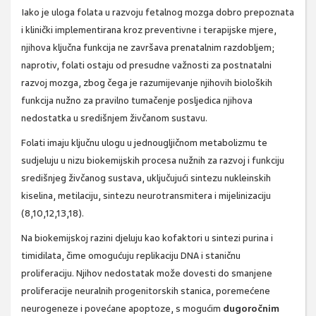
Iako je uloga folata u razvoju fetalnog mozga dobro prepoznata
i klinički implementirana kroz preventivne i terapijske mjere,
njihova ključna funkcija ne završava prenatalnim razdobljem;
naprotiv, folati ostaju od presudne važnosti za postnatalni
razvoj mozga, zbog čega je razumijevanje njihovih bioloških
funkcija nužno za pravilno tumačenje posljedica njihova
nedostatka u središnjem živčanom sustavu.
Folati imaju ključnu ulogu u jednougljičnom metabolizmu te
sudjeluju u nizu biokemijskih procesa nužnih za razvoj i funkciju
središnjeg živčanog sustava, uključujući sintezu nukleinskih
kiselina, metilaciju, sintezu neurotransmitera i mijelinizaciju
(8,10,12,13,18).
Na biokemijskoj razini djeluju kao kofaktori u sintezi purina i
timidilata, čime omogućuju replikaciju DNA i staničnu
proliferaciju. Njihov nedostatak može dovesti do smanjene
proliferacije neuralnih progenitorskih stanica, poremećene
neurogeneze i povećane apoptoze, s mogućim
dugoročnim