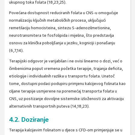
ukupnog toka folata (18,23,25).
Povećana dostupnost reduciranih folata u CNS-u omogućuje
normalizaciju ključnih metaboličkih procesa, uključujući
remetilaciju homocisteina, sintezu S-adenozilmetionina,
neurotransmitera te fosfolipida i mijelina, što predstavlja
osnovu za klinička poboljšanja u jeziku, kogniciji i ponašanju
(6,7,14).
Terapijski odgovor je varijabilan i ne ovisi linearno o dozi, već o
čimbenicima poput vremena početka terapije, trajanja deficita,
etiologije i individualnih razlika u transportu folata. Unatoč
tome, dostupni podaci podupiru primjenu kalcijevog folinata kao
ciljane terapije usmjerene na poremećaj transporta folata u
CNS, uz postizanje dovoljne sistemske izloženosti za aktivaciju
alternativnih transportnih puteva (14,18,23).
4.2. Doziranje
Terapija kalcijevim folinatom u djece s CFD-om primjenjuje se u