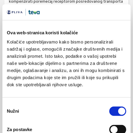
kompenzirati poremećaj receptorom posredovanog transporta
(18,23,27,28). Upravo ta činjenica predstavlja farmakološku
osnovu primjene kalcijeva folinata, koji povećanjem
koncentracije reduciranih folata omogućuje veće oslanjanje na
alternativne transportne mehanizme
.
Međutim, učinkovitost
Ova web-stranica koristi kolačiće
ove kompenzacije varira među bolesnicima i ovisi o stupnju
Kolačiće upotrebljavamo kako bismo personalizirali
blokade FRα, ekspresiji transportera te funkcionalnom
sadržaj i oglase, omogućili značajke društvenih medija i
integritetu krvno-moždane i krvno-likvorske barijere.
analizirali promet. Isto tako, podatke o vašoj upotrebi
naše web-lokacije dijelimo s partnerima za društvene
2.1. Vrijeme nastanka autoantitijela
medije, oglašavanje i analizu, a oni ih mogu kombinirati s
Iako je moguć transplacentarni prijenos, očuvan intrauterini
drugim podacima koje ste im pružili ili koje su prikupili
razvoj u većine bolesnika sugerira da patološki učinak postaje
dok ste upotrebljavali njihove usluge.
klinički značajan tek nakon rođenja, paralelno s maturacijom
imunološkog sustava (8,19). Tipičan tijek uključuje inicijalno
Odabir
uredan razvoj, nakon čega u ranoj dobi dolazi do pojave
Nužni
pristanka
neurorazvojnih odstupanja, što se podudara s razdobljem
intenzivnog rasta i povećane potrebe za folatom (4,8).
Za postavke