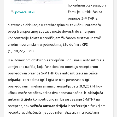
horoidnom pleksusu, pri
čemu je FRα ključan za
povećaj sliku
prijenos 5-MTHF iz
sistemske cirkulacije u cerebrospinalnu tekućinu. Poremećaj
ovog transportnog sustava može dovesti do smanjene
koncentracije folata u središnjem živčanom sustavu unatoč
urednim serumskim vrijednostima, što definira CFD
(1,5,18,22,25,29).
U autoimunom obliku bolesti ključnu ulogu imaju autoantitijela
usmjerena na FRα, koja funkcionalno ometaju receptorom
posredovan prijenos 5-MTHF. Ova autoantitijela najčešće
pripadaju razredima IgG i IgM te nisu povezana s IgE-
posredovanim mehanizmima preosjetljivosti (8,9,25). Njihov
učinak može se očitovati na dva osnovna načina:
blokirajuća
autoantitijela
kompetitivno inhibiraju vezanje 5-MTHF na
receptor, dok
vežuća autoantitijela
interferiraju s funkcijom
receptora, uključujući njegovu internalizaciju i intracelularni