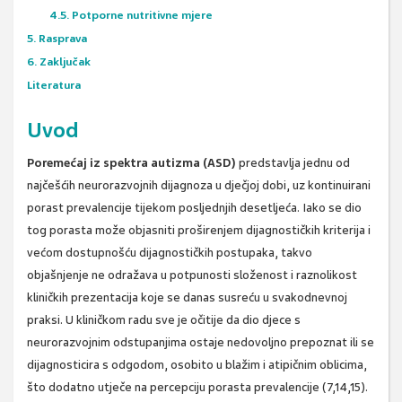
4.5. Potporne nutritivne mjere
5. Rasprava
6. Zaključak
Literatura
Uvod
Poremećaj iz spektra autizma (ASD)
predstavlja jednu od
najčešćih neurorazvojnih dijagnoza u dječjoj dobi, uz kontinuirani
porast prevalencije tijekom posljednjih desetljeća. Iako se dio
tog porasta može objasniti proširenjem dijagnostičkih kriterija i
većom dostupnošću dijagnostičkih postupaka, takvo
objašnjenje ne odražava u potpunosti složenost i raznolikost
kliničkih prezentacija koje se danas susreću u svakodnevnoj
praksi. U kliničkom radu sve je očitije da dio djece s
neurorazvojnim odstupanjima ostaje nedovoljno prepoznat ili se
dijagnosticira s odgodom, osobito u blažim i atipičnim oblicima,
što dodatno utječe na percepciju porasta prevalencije (7,14,15).