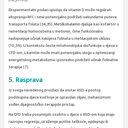
Eksperimentalni podaci upućuju da vitamin D može regulirati
ekspresiju RFC i time potencijalno podržati sekundarne puteve
transporta folata (34,35). Metilkobalamin djeluje kao kofaktor u
remetilaciji homocisteina u metionin, čime funkcionalno
nadopunjuje učinak kalcijeva folinata u metilacijskom ciklusu
(10,39). U kontekstu česte mitohondrijske disfunkcije u djece s
CFD-om, L-karnitin može imati potencijalnu ulogu u optimizaciji
energetskog metabolizma i posredno podržati učinak folinatne
terapije (7).
5. Rasprava
Iz svega navedenog proizlazi da unutar ASD-a postoji
podskupina djece kod koje je opravdan ciljani, mehanizmom
vođen dijagnostičko-terapijski pristup.
Na CFD treba posumnjati osobito u djece s ASD-om koja imaju
razvojnu regresiju, izraženije jezične teškoće, epilepsiju ili