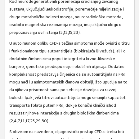
Kod neurodegenerativnih poremećaja središnjeg živčanog
sustava, uključujući leukodistrofije, poremećaje mijelinizacije i
druge metaboličke bolesti mozga, neuroradiološke metode,
osobito magnetska rezonancija mozga, imaju ključnu ulogu u
prepoznavanju ovih stanja (5,12,15,23).
U autoimunom obliku CFD-a težina simptoma može ovisiti o titru
i funkcionalnom tipu autoantitijela (blokirajuća ili vežuća), ali i o
dodatnim čimbenicima poput integriteta krvno-likvorske
barijere, genetske predispozicije i okolišnih utjecaja. Dodatnu
kompleksnost predstavlja činjenica da se autoantitijela na FRα
mogu naći i u asimptomatskih članova obitelji, što upućuje na to
da njihova prisutnost sama po sebi nije dovoljna za razvoj
bolesti. Ipak, viši titrovi autoantitijela mogu smanjiti kapacitet
transporta folata putem FRα, dok je konačni klinički ishod
rezultat njihove interakcije s drugim biološkim čimbenicima
(2,4,7,11,17,25,29,30).
S obzirom na navedeno, dijagnostički pristup CFD-u treba biti