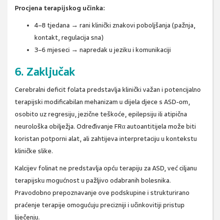
Procjena terapijskog učinka:
4–8 tjedana → rani klinički znakovi poboljšanja (pažnja,
kontakt, regulacija sna)
3–6 mjeseci → napredak u jeziku i komunikaciji
6. Zaključak
Cerebralni deficit folata predstavlja klinički važan i potencijalno
terapijski modificabilan mehanizam u dijela djece s ASD-om,
osobito uz regresiju, jezične teškoće, epilepsiju ili atipična
neurološka obilježja. Određivanje FRα autoantitijela može biti
koristan potporni alat, ali zahtijeva interpretaciju u kontekstu
kliničke slike.
Kalcijev folinat ne predstavlja opću terapiju za ASD, već ciljanu
terapijsku mogućnost u pažljivo odabranih bolesnika.
Pravodobno prepoznavanje ove podskupine i strukturirano
praćenje terapije omogućuju precizniji i učinkovitiji pristup
liječenju.