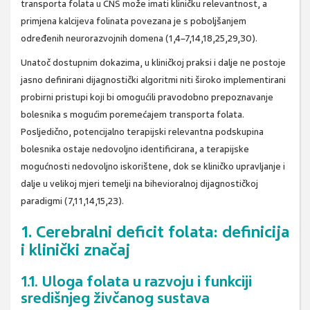
transporta folata u CNS može imati kliničku relevantnost, a
primjena kalcijeva folinata povezana je s poboljšanjem
određenih neurorazvojnih domena (1,4–7,14,18,25,29,30).
Unatoč dostupnim dokazima, u kliničkoj praksi i dalje ne postoje
jasno definirani dijagnostički algoritmi niti široko implementirani
probirni pristupi koji bi omogućili pravodobno prepoznavanje
bolesnika s mogućim poremećajem transporta folata.
Posljedično, potencijalno terapijski relevantna podskupina
bolesnika ostaje nedovoljno identificirana, a terapijske
mogućnosti nedovoljno iskorištene, dok se kliničko upravljanje i
dalje u velikoj mjeri temelji na bihevioralnoj dijagnostičkoj
paradigmi (7,11,14,15,23).
1. Cerebralni deficit folata: definicija
i klinički značaj
1.1. Uloga folata u razvoju i funkciji
središnjeg živčanog sustava