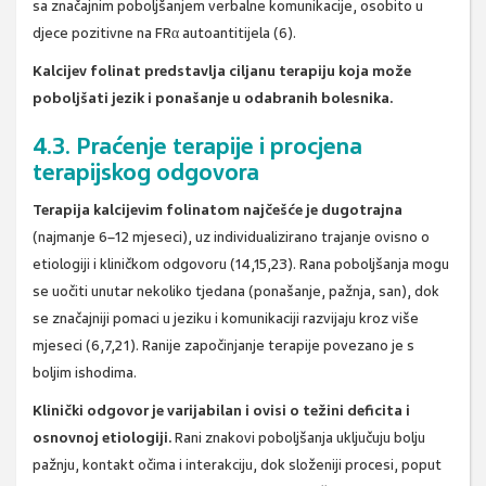
sa značajnim poboljšanjem verbalne komunikacije, osobito u
djece pozitivne na FRα autoantitijela (6).
Kalcijev folinat predstavlja ciljanu terapiju koja može
poboljšati jezik i ponašanje u odabranih bolesnika.
4.3. Praćenje terapije i procjena
terapijskog odgovora
Terapija kalcijevim folinatom najčešće je dugotrajna
(najmanje 6–12 mjeseci), uz individualizirano trajanje ovisno o
etiologiji i kliničkom odgovoru (14,15,23). Rana poboljšanja mogu
se uočiti unutar nekoliko tjedana (ponašanje, pažnja, san), dok
se značajniji pomaci u jeziku i komunikaciji razvijaju kroz više
mjeseci (6,7,21). Ranije započinjanje terapije povezano je s
boljim ishodima.
Klinički odgovor je varijabilan i ovisi o težini deficita i
osnovnoj etiologiji.
Rani znakovi poboljšanja uključuju bolju
pažnju, kontakt očima i interakciju, dok složeniji procesi, poput