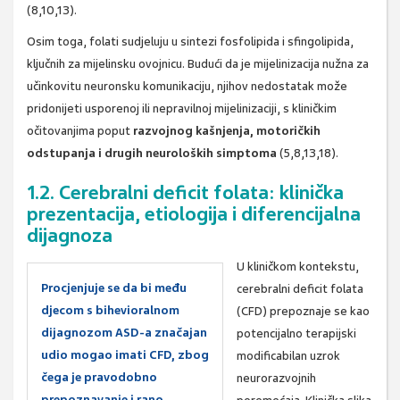
(8,10,13).
Osim toga, folati sudjeluju u sintezi fosfolipida i sfingolipida,
ključnih za mijelinsku ovojnicu. Budući da je mijelinizacija nužna za
učinkovitu neuronsku komunikaciju, njihov nedostatak može
pridonijeti usporenoj ili nepravilnoj mijelinizaciji, s kliničkim
očitovanjima poput
razvojnog kašnjenja, motoričkih
odstupanja i drugih neuroloških simptoma
(5,8,13,18).
1.2. Cerebralni deficit folata: klinička
prezentacija, etiologija i diferencijalna
dijagnoza
U kliničkom kontekstu,
Procjenjuje se da bi među
cerebralni deficit folata
djecom s bihevioralnom
(CFD) prepoznaje se kao
dijagnozom ASD-a značajan
potencijalno terapijski
udio mogao imati CFD, zbog
modificabilan uzrok
čega je pravodobno
neurorazvojnih
prepoznavanje i rano