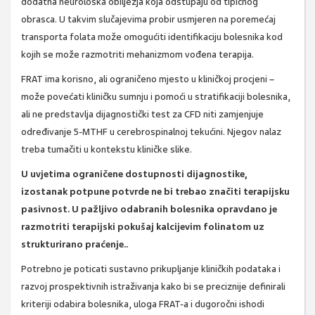
dodatna neurološka obilježja koja odstupaju od tipičnog
obrasca. U takvim slučajevima probir usmjeren na poremećaj
transporta folata može omogućiti identifikaciju bolesnika kod
kojih se može razmotriti mehanizmom vođena terapija.
FRAT ima korisno, ali ograničeno mjesto u kliničkoj procjeni –
može povećati kliničku sumnju i pomoći u stratifikaciji bolesnika,
ali ne predstavlja dijagnostički test za CFD niti zamjenjuje
određivanje 5-MTHF u cerebrospinalnoj tekućini. Njegov nalaz
treba tumačiti u kontekstu kliničke slike.
U uvjetima ograničene dostupnosti dijagnostike,
izostanak potpune potvrde ne bi trebao značiti terapijsku
pasivnost. U pažljivo odabranih bolesnika opravdano je
razmotriti terapijski pokušaj kalcijevim folinatom uz
strukturirano praćenje..
Potrebno je poticati sustavno prikupljanje kliničkih podataka i
razvoj prospektivnih istraživanja kako bi se preciznije definirali
kriteriji odabira bolesnika, uloga FRAT-a i dugoročni ishodi