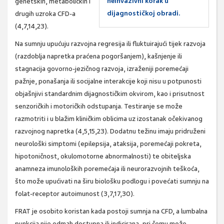
neinvazivni korak u
genetskih, metaboličkih i
dijagnostičkoj obradi.
drugih uzroka CFD-a
(4,7,14,23).
Na sumnju upućuju razvojna regresija ili fluktuirajući tijek razvoja
(razdoblja napretka praćena pogoršanjem), kašnjenje ili
stagnacija govorno-jezičnog razvoja, izraženiji poremećaji
pažnje, ponašanja ili socijalne interakcije koji nisu u potpunosti
objašnjivi standardnim dijagnostičkim okvirom, kao i prisutnost
senzoričkih i motoričkih odstupanja. Testiranje se može
razmotriti i u blažim kliničkim oblicima uz izostanak očekivanog
razvojnog napretka (4,5,15,23). Dodatnu težinu imaju pridruženi
neurološki simptomi (epilepsija, ataksija, poremećaji pokreta,
hipotoničnost, okulomotorne abnormalnosti) te obiteljska
anamneza imunoloških poremećaja ili neurorazvojnih teškoća,
što može upućivati na širu biološku podlogu i povećati sumnju na
folat-receptor autoimunost (3,7,17,30).
FRAT je osobito koristan kada postoji sumnja na CFD, a lumbalna
punkcija nije odmah dostupna ili indicirana, pri čemu može