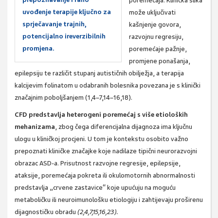
poremećaja. Klinička slika
uvođenje terapije ključno za
može uključivati
sprječavanje trajnih,
kašnjenje govora,
potencijalno ireverzibilnih
razvojnu regresiju,
promjena.
poremećaje pažnje,
promjene ponašanja,
epilepsiju te različit stupanj autističnih obilježja, a terapija
kalcijevim folinatom u odabranih bolesnika povezana je s klinički
značajnim poboljšanjem (1,4–7,14–16,18).
CFD predstavlja heterogeni poremećaj s više etioloških
mehanizama
, zbog čega diferencijalna dijagnoza ima ključnu
ulogu u kliničkoj procjeni. U tom je kontekstu osobito važno
prepoznati kliničke značajke koje nadilaze tipični neurorazvojni
obrazac ASD-a. Prisutnost razvojne regresije, epilepsije,
ataksije, poremećaja pokreta ili okulomotornih abnormalnosti
predstavlja „crvene zastavice“ koje upućuju na moguću
metaboličku ili neuroimunološku etiologiju i zahtijevaju proširenu
dijagnostičku obradu
(2,4,7,15,16,23).