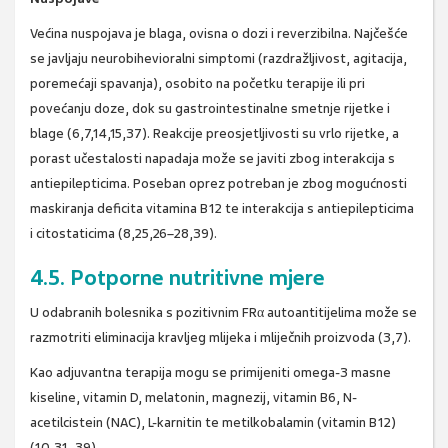
Većina nuspojava je blaga, ovisna o dozi i reverzibilna. Najčešće
se javljaju neurobihevioralni simptomi (razdražljivost, agitacija,
poremećaji spavanja), osobito na početku terapije ili pri
povećanju doze, dok su gastrointestinalne smetnje rijetke i
blage (6,7,14,15,37). Reakcije preosjetljivosti su vrlo rijetke, a
porast učestalosti napadaja može se javiti zbog interakcija s
antiepilepticima. Poseban oprez potreban je zbog mogućnosti
maskiranja deficita vitamina B12 te interakcija s antiepilepticima
i citostaticima (8,25,26–28,39).
4.5. Potporne nutritivne mjere
U odabranih bolesnika s pozitivnim FRα autoantitijelima može se
razmotriti eliminacija kravljeg mlijeka i mliječnih proizvoda (3,7).
Kao adjuvantna terapija mogu se primijeniti omega-3 masne
kiseline, vitamin D, melatonin, magnezij, vitamin B6, N-
acetilcistein (NAC), L-karnitin te metilkobalamin (vitamin B12)
(10,31–39).