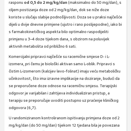
rasponu
od 0,5 do 2 mg/kg/dan
(maksimalno do 50 mg/dan), s
ciljem postizanja doze od 2 mg/kg/dan, dok se niže doze
koriste u slučaju slabije podnošljivosti. Doza se u praksi najčešće
dijeli u dvije dnevne primjene (ujutro i rano poslijepodne), iako bi
s farmakokinetičkog aspekta bilo optimalno raspodijeliti
primjenu u 3–4 doze tijekom dana, s obzirom na poluvijek
aktivnih metabolita od približno 6 sati.
Komercijalni pripravci najčešće su racemične smjese D- i L-
izomera, pri čemu je biološki aktivan samo L-oblik. Pripravci s
čistim L-izomerom (kalcijev levo-folinat) imaju veću metaboličku
učinkovitost, što ima izravne implikacije na doziranje, budući da
se preporučene doze odnose na racemičnu smjesu. Terapijski
odgovor je varijabilan i zahtijeva individualiziran pristup, a
terapiju se preporučuje uvoditi postupno uz praćenje kliničkog
odgovora (6,7).
U randomiziranom kontroliranom ispitivanju primjena doze od 2
mg/kg/dan (do 50 mg/dan) tijekom 12 tjedana bila je povezana