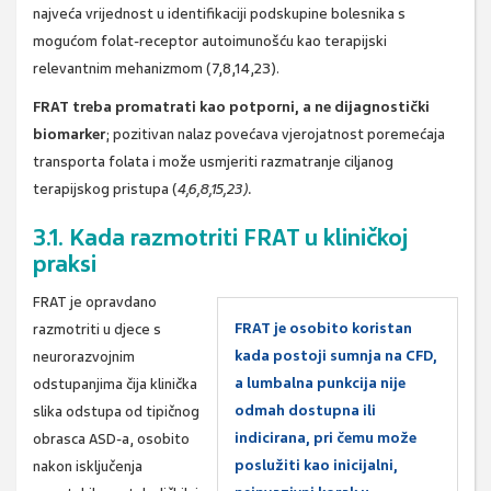
najveća vrijednost u identifikaciji podskupine bolesnika s
mogućom folat-receptor autoimunošću kao terapijski
relevantnim mehanizmom (7,8,14,23).
FRAT treba promatrati kao potporni, a ne dijagnostički
biomarker
; pozitivan nalaz povećava vjerojatnost poremećaja
transporta folata i može usmjeriti razmatranje ciljanog
terapijskog pristupa (
4,6,8,15,23).
3.1. Kada razmotriti FRAT u kliničkoj
praksi
FRAT je opravdano
FRAT je osobito koristan
razmotriti u djece s
kada postoji sumnja na CFD,
neurorazvojnim
a lumbalna punkcija nije
odstupanjima čija klinička
odmah dostupna ili
slika odstupa od tipičnog
indicirana, pri čemu može
obrasca ASD-a, osobito
poslužiti kao inicijalni,
nakon isključenja