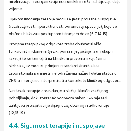
mijelinizacije i reorganizacije neuronskih mreža, zahtijevaju dulje
vrijeme.
Tijekom uvođenja terapije mogu se javiti prolazne nuspojave
(razdražljivost, hiperaktivnost, poremećaji spavanja), koje se
obično ublažavaju postupnom titracijom doze (6,7,14,15).
Procjena terapijskog odgovora treba obuhvatiti više
funkcionalnih domena (jezik, ponašanje, pažnja, san i ukupni
razvoj) te se temeljiti na kliničkom praćenju i izvješćima
skrbnika, uz moguću primjenu standardiziranih alata.
Laboratorijski parametri ne odražavaju nužno folatni status u
CNS-u i moraju se interpretirati u kontekstu kliničkog odgovora.
Nastavak terapije opravdan je u slučaju klinički značajnog
poboljšanja, dok izostanak odgovora nakon 3–6 mjeseci
zahtijeva preispitivanje dijagnoze, doziranja i adherencije
(12,15,19).
4.4. Sigurnost terapije i nuspojave