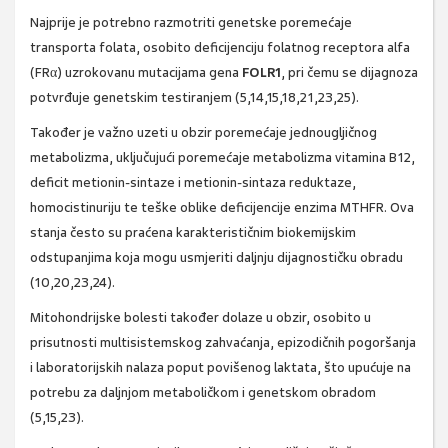
Najprije je potrebno razmotriti genetske poremećaje
transporta folata, osobito deficijenciju folatnog receptora alfa
(FRα) uzrokovanu mutacijama gena
FOLR1
, pri čemu se dijagnoza
potvrđuje genetskim testiranjem (5,14,15,18,21,23,25).
Također je važno uzeti u obzir poremećaje jednougljičnog
metabolizma, uključujući poremećaje metabolizma vitamina B12,
deficit metionin-sintaze i metionin-sintaza reduktaze,
homocistinuriju te teške oblike deficijencije enzima MTHFR. Ova
stanja često su praćena karakterističnim biokemijskim
odstupanjima koja mogu usmjeriti daljnju dijagnostičku obradu
(10,20,23,24).
Mitohondrijske bolesti također dolaze u obzir, osobito u
prisutnosti multisistemskog zahvaćanja, epizodičnih pogoršanja
i laboratorijskih nalaza poput povišenog laktata, što upućuje na
potrebu za daljnjom metaboličkom i genetskom obradom
(5,15,23).