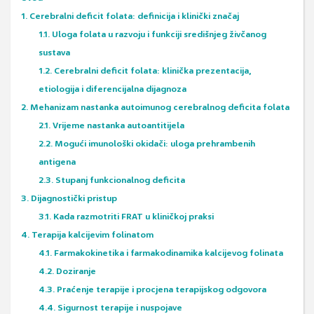
1. Cerebralni deficit folata: definicija i klinički značaj
1.1. Uloga folata u razvoju i funkciji središnjeg živčanog
sustava
1.2. Cerebralni deficit folata: klinička prezentacija,
etiologija i diferencijalna dijagnoza
2. Mehanizam nastanka autoimunog cerebralnog deficita folata
2.1. Vrijeme nastanka autoantitijela
2.2. Mogući imunološki okidači: uloga prehrambenih
antigena
2.3. Stupanj funkcionalnog deficita
3. Dijagnostički pristup
3.1. Kada razmotriti FRAT u kliničkoj praksi
4. Terapija kalcijevim folinatom
4.1. Farmakokinetika i farmakodinamika kalcijevog folinata
4.2. Doziranje
4.3. Praćenje terapije i procjena terapijskog odgovora
4.4. Sigurnost terapije i nuspojave