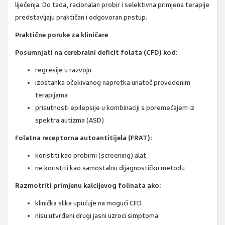
liječenja. Do tada, racionalan probir i selektivna primjena terapije
predstavljaju praktičan i odgovoran pristup.
Praktične poruke za kliničare
Posumnjati na cerebralni deficit folata (CFD) kod:
regresije u razvoju
izostanka očekivanog napretka unatoč provedenim
terapijama
prisutnosti epilepsije u kombinaciji s poremećajem iz
spektra autizma (ASD)
Folatna receptorna autoantitijela (FRAT):
koristiti kao probirni (screening) alat
ne koristiti kao samostalnu dijagnostičku metodu
Razmotriti primjenu kalcijevog folinata ako:
klinička slika upućuje na mogući CFD
nisu utvrđeni drugi jasni uzroci simptoma