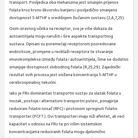
transport. Posljedica oba mehanizma jest smanjen prijenos
folata kroz krvno-likvorsku barijeru i posljedično smanjena
dostupnost 5-MTHF u središnjem živčanom sustavu (2,4,7,25).
Osim izravnog učinka na receptor, sve je više dokaza da
autoantitijela mogu narušiti i šire aspekte transportnog
sustava. Opisani su poremećaji receptorom posredovane
endocitoze, promjene u reciklaži receptora te stvaranje
imunokompleksa između folata i autoantitijela, čime se dodatno
smanjuje dostupnost slobodnog folata (8,25,29). Zajednički
rezultat ovih procesa jest snižena koncentracija 5-MTHF u
cerebrospinalnoj tekućini.
Iako je FRα dominantan transportni sustav za ulazak folata u
mozak, postoje i alternativni transportni putevi, ponajprije
reducirani folatni nosač (RFC) i protonom spregnuti folatni
transporter (PCFT). Ovi transporteri imaju niži afinitet, ali veći
kapacitet u odnosu na FRα te pri višim sistemskim
koncentracijama reduciranih folata mogu djelomično