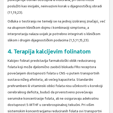
poslužiti kao inicijalni, neinvazivni korak u dijagnostičkoj obradi
(11,19,23).
Odluka o testiranju ne temelji se na jednoj izoliranoj značajci, već
na ukupnom kliničkom dojmu i kombinaciji simptoma, a
interpretaciju nalaza uvijek je potrebno integrirati s kliničkom
slikom i drugim dijagnostičkim podacima (1,5,11,15,23).
4. Terapija kalcijevim folinatom
Kalcijev folinat predstavlja farmakološki oblik reduciranog
folata koji može djelomično zaobići blokadu FRα receptora
povećanjem dostupnosti folata u CNS-u putem transportnih
sustava nižeg afiniteta, ali većeg kapaciteta. Standardni
prehrambeni ili vitaminski oblici folata nisu učinkoviti u korekciji
cerebralnog deficita, budući da prvenstveno povećavaju
serumske koncentracije folata, ali ne osiguravaju adekvatnu
dostupnost 5-MTHF u cerebrospinalnoj tekućini. Pri višim
sistemskim koncentracijama reduciranih folata ovi transportni