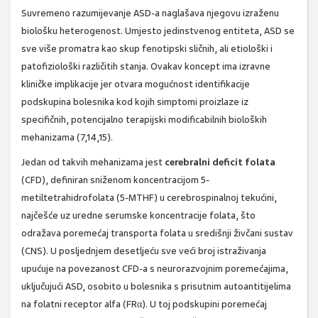
Suvremeno razumijevanje ASD-a naglašava njegovu izraženu
biološku heterogenost. Umjesto jedinstvenog entiteta, ASD se
sve više promatra kao skup fenotipski sličnih, ali etiološki i
patofiziološki različitih stanja. Ovakav koncept ima izravne
kliničke implikacije jer otvara mogućnost identifikacije
podskupina bolesnika kod kojih simptomi proizlaze iz
specifičnih, potencijalno terapijski modificabilnih bioloških
mehanizama (7,14,15).
Jedan od takvih mehanizama jest
cerebralni deficit folata
(CFD), definiran sniženom koncentracijom 5-
metiltetrahidrofolata (5-MTHF) u cerebrospinalnoj tekućini,
najčešće uz uredne serumske koncentracije folata, što
odražava poremećaj transporta folata u središnji živčani sustav
(CNS). U posljednjem desetljeću sve veći broj istraživanja
upućuje na povezanost CFD-a s neurorazvojnim poremećajima,
uključujući ASD, osobito u bolesnika s prisutnim autoantitijelima
na folatni receptor alfa (FRα). U toj podskupini poremećaj