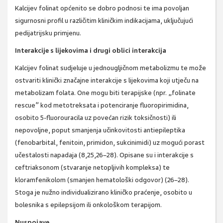
Kalcijev folinat općenito se dobro podnosi te ima povoljan
sigurnosni profil u različitim kliničkim indikacijama, uključujući
pedijatrijsku primjenu.
Interakcije s lijekovima i drugi oblici interakcija
Kalcijev folinat sudjeluje u jednougljičnom metabolizmu te može
ostvariti klinički značajne interakcije s lijekovima koji utječu na
metabolizam folata. One mogu biti terapijske (npr. „folinate
rescue” kod metotreksata i potenciranje fluoropirimidina,
osobito 5-fluorouracila uz povećan rizik toksičnosti) ili
nepovoljne, poput smanjenja učinkovitosti antiepileptika
(fenobarbital, fenitoin, primidon, sukcinimidi) uz mogući porast
učestalosti napadaja (8,25,26–28). Opisane su i interakcije s
ceftriaksonom (stvaranje netopljivih kompleksa) te
kloramfenikolom (smanjen hematološki odgovor) (26–28).
Stoga je nužno individualizirano kliničko praćenje, osobito u
bolesnika s epilepsijom ili onkološkom terapijom.
Nuspojave