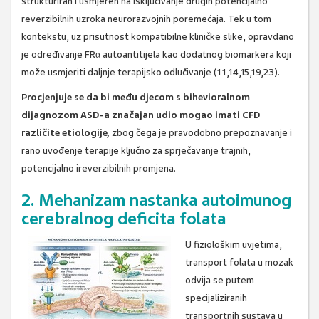
strukturiran i usmjeren na isključivanje drugih potencijalno
reverzibilnih uzroka neurorazvojnih poremećaja. Tek u tom
kontekstu, uz prisutnost kompatibilne kliničke slike, opravdano
je određivanje FRα autoantitijela kao dodatnog biomarkera koji
može usmjeriti daljnje terapijsko odlučivanje (11,14,15,19,23).
Procjenjuje se da bi među djecom s bihevioralnom
dijagnozom ASD-a značajan udio mogao imati CFD
različite etiologije
,
zbog čega je pravodobno prepoznavanje i
rano uvođenje terapije ključno za sprječavanje trajnih,
potencijalno ireverzibilnih promjena.
2. Mehanizam nastanka autoimunog
cerebralnog deficita folata
U fiziološkim uvjetima,
transport folata u mozak
odvija se putem
specijaliziranih
transportnih sustava u