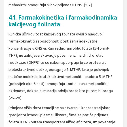
mehanizmi omogućuju njihov prijenos u CNS. (5,7).
4.1. Farmakokinetika i farmakodinamika
kalcijevog folinata
Klinička učinkovitost kalcijevog folinata ovisi o njegovoj
farmakokinetici i sposobnosti postizanja adekvatne
koncentracije u CNS-u. Kao reducirani oblik folata (5-formil-
THF), ne zahtijeva aktivaciju putem enzima dihidrofolat
reduktaze (DHFR) te se nakon apsorpcije brzo pretvara u
biološki aktivne oblike, ponajprije 5-MTHF. Iako je poluvijek
matične molekule kratak, aktivni metaboliti, osobito 5-MTHF
(poluvijek oko 6 sati), omogućuju kontinuiranu metaboličku
aktivnost, dok se eliminacija odvija pretežito putem bubrega
(26–28).
Primjena viših doza temelji se na stvaranju koncentracijskog
gradijenta između plazme i likvora, čime se potiče prijenos
folata u CNS putem transportera nižeg afiniteta, uz povećanje