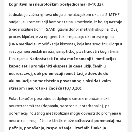
kognitivnim i neurološkim posljedicama
(8–10,12).
Jednako je važna njihova uloga u metilacijskom ciklusu. 5-MTHF
sudjeluje u remetilaciji homocisteina u metionin, iz kojeg nastaje
S-adenozilmetionin (SAM), glavni donor metilnih skupina. Ovaj
proces ključan je za epigenetsku regulaciju ekspresije gena
(DNA metilacija i modifikacija histona), koja ima središnju ulogu u
razvoju neuronskih mreža, sinaptičkoj plastičnosti i kognitivnim
funkcijama.
Nedostatak folata može smanjiti metilacijski
kapacitet i promijeniti ekspresiju gena uključenih u
neurorazvoj, dok poremećaji remetilacije dovode do
akumulacije homocisteina povezanog s oksidativnim
stresom i neurotoksičnošću
(10,13,20).
Folat također posredno sudjeluje u sintezi monoaminskih
neurotransmitera (dopamin, serotonin, noradrenalin), pa
poremećaji folatnog metabolizma mogu dovesti do promjena u
neurotransmisiji, što se klinički može
očitovati poremećajima
pažnje, ponašanja, raspoloženja i izvršnih funkcija