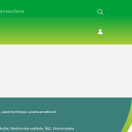
DEO KNJIŽNICA
uvjeti korištenja i pravila privatnosti
kultet
,
Medicinska naklada
,
ŠNZ
,
Vitaminoteka