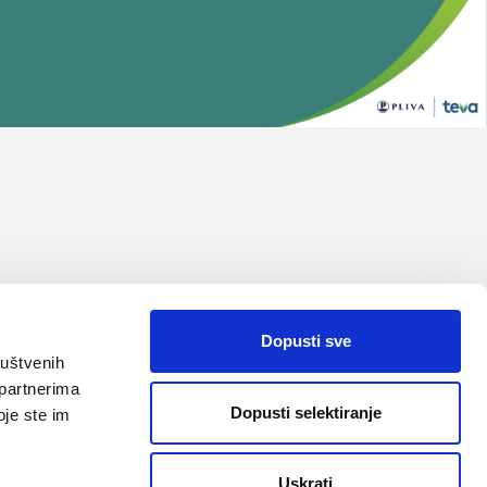
Dopusti sve
ruštvenih
 partnerima
Dopusti selektiranje
oje ste im
Uskrati