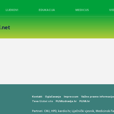
LIJEKOVI
EDUKACIJA
MEDICUS
VI
.net
Kontakt
Oglašavanje
Impressum
Važne pravne informacije, 
Teva
Global site
PLIVAzdravlje.hr
PLIVA.hr
Partneri:
CMJ
,
HPD
,
kardio.hr
,
Liječnički vjesnik
,
Medicinski fa