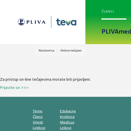
ČLANCI
PLIVAmed
Naslovnica
Online tečajevi
Za pristup on-line tečajevima morate biti prijavljeni.
Prijavite se >>>
Teme
Edukacija
Članci
Knjižnica
Vijesti
Medicus
Lijekovi
Linkovi