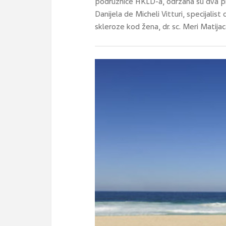
podružnice HKLD-a, održana su dva pre
Danijela de Micheli Vitturi, specijalis
skleroze kod žena, dr. sc. Meri Matijac