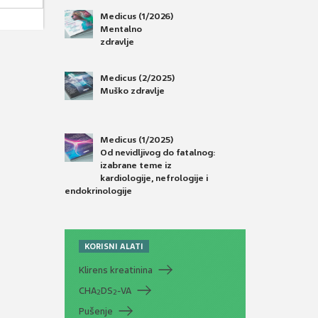
Medicus (1/2026)
Mentalno
zdravlje
Medicus (2/2025)
Muško zdravlje
Medicus (1/2025)
Od nevidljivog do fatalnog:
izabrane teme iz
kardiologije, nefrologije i
endokrinologije
KORISNI ALATI
Klirens kreatinina
CHA
DS
-VA
2
2
Pušenje