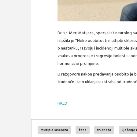
Dr. sc. Meri Matijaca, specijalist neurolog 
izložila je "Neke osobitosti multiple sklero
o nastanku, razvoju i incidenciji multiple 
znakova progresije i regresije bolesti u od
hormonalne promjene.
U razgovoru nakon predavanja osobito je b
trudnoće, te o uklanjanju straha od trudnoć
HKLD
multipla skleroza
žene
trudnoća
liječenje 