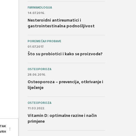
FARMAKOLOGIJA
14.07.2016.
Nesteroidni antireumatici i
gastrointestinalna podnošljivost
POREMEĆAJI PROBAVE
01.07.2017.
Što su probiotici i kako se proizvode?
OSTEOPOROZA
28.06.2016.
Osteoporoza – prevencija, otkrivanje i
liječenje
OSTEOPOROZA
11.03.2022.
Vitamin D: optimalne razine i način
primjene
TAK
 VRH