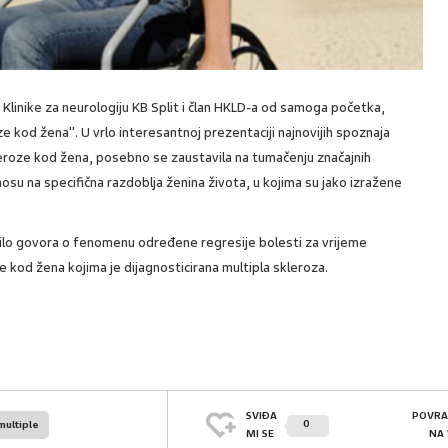
sa Klinike za neurologiju KB Split i član HKLD-a od samoga početka,
ze kod žena". U vrlo interesantnoj prezentaciji najnovijih spoznaja
skleroze kod žena, posebno se zaustavila na tumačenju značajnih
nosu na specifična razdoblja ženina života, u kojima su jako izražene
ilo govora o fenomenu određene regresije bolesti za vrijeme
e kod žena kojima je dijagnosticirana multipla skleroza.
SVIĐA
POVRA
0
multiple
MI SE
NA