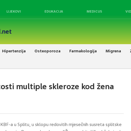
LIJEKOVI
EDUKACIJA
MEDICUS
VI
.net
Hipertenzija
Osteoporoza
Farmakologija
Migrena
tosti multiple skleroze kod žena
i KBF-a u Splitu, u sklopu redovitih mjesečnih susreta splitske