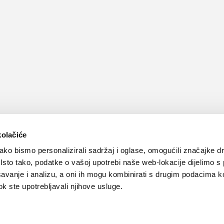
kolačiće
ko bismo personalizirali sadržaj i oglase, omogućili značajke d
. Isto tako, podatke o vašoj upotrebi naše web-lokacije dijelimo s
avanje i analizu, a oni ih mogu kombinirati s drugim podacima k
 dok ste upotrebljavali njihove usluge.
Kontakt
Oglašavanje
Impressum
Važne pravne informacije, 