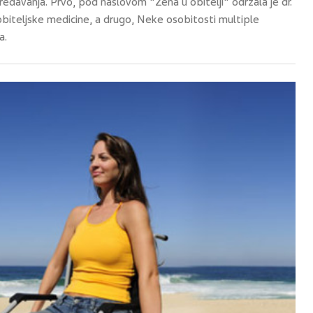
davanja. Prvo, pod naslovom "Žena u obitelji" održala je dr.
t obiteljske medicine, a drugo, Neke osobitosti multiple
a.