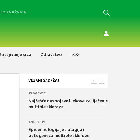
DEO KNJIŽNICA
Zatajivanje srca
Zdravstvo
>>>
VEZANI SADRŽAJ
<
>
15.06.2022.
Najčešće nuspojave lijekova za liječenje
multiple skleroze
17.06.2019.
Epidemiologija, etiologija i
patogeneza multiple skleroze