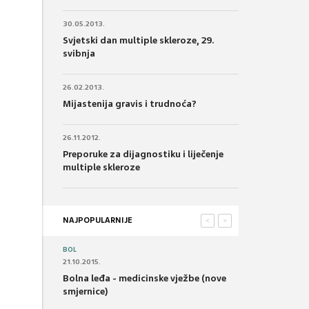
30.05.2013.
Svjetski dan multiple skleroze, 29.
svibnja
26.02.2013.
Mijastenija gravis i trudnoća?
26.11.2012.
Preporuke za dijagnostiku i liječenje
multiple skleroze
NAJPOPULARNIJE
<
>
BOL
21.10.2015.
Bolna leđa - medicinske vježbe (nove
smjernice)