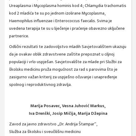
Ureaplasma i Mycoplasma hominis kod 4; Chlamydia trachomatis
kod 2 mladića te su po jednom izolirane Mycoplasma,
Haemophilus influenzae i Enterococcus faecalis. Svima je
uvedena terapija te su u liječenje i praćenje obavezno uključene
partnerice.
Odlični rezultati te zadovoljstvo mladih Savjetovalištem ukazuju
da je ovakav oblik zdravstvene zaštite prepoznat u ciljnoj
populaciji i vrlo uspješan. Savjetovalište za mlade pri Službi za
školsku medicinu pruža mogućnost za rad s parovima što je
zasigurno važan kriterij za uspješno očuvanje i unapređenje
spolnog i reproduktivnog zdravlja.
Marija Posavec, Vesna Juhović Markus,
Iva Drenški, Josip Mičija, Marija Džepina
Zavod za javno zdravstvo „Dr. Andrija Štampar",
Služba za školsku i sveučilišnu medicinu