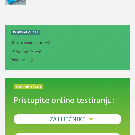
KORISNI ALATI
Klirens kreatinina
CHA
DS
-VA
2
2
Pušenje
ONLINE TEČAJ
Pristupite online testiranju:
ZA LIJEČNIKE
Debljina - od prevencije do personalizirane