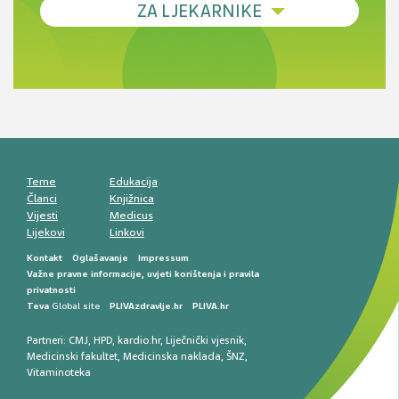
ZA LJEKARNIKE
terapije
Novi pogled na migrenu: komorbiditeti, spolne
razlike i nove terapije
Antikoagulansi u ljekarničkoj praksi –
komunikacija, adherencija i sigurnost
Muško urološko zdravlje: od funkcionalnih
smetnji do rane onkološke dijagnostike
Mentalno zdravlje muškaraca: skriveni rizici i
kliničke posljedice
Životni stil i kardiovaskularno zdravlje
muškaraca
Teme
Edukacija
Članci
Knjižnica
Vijesti
Medicus
Lijekovi
Linkovi
Kontakt
Oglašavanje
Impressum
Važne pravne informacije, uvjeti korištenja i pravila
privatnosti
Teva
Global site
PLIVAzdravlje.hr
PLIVA.hr
Partneri:
CMJ
,
HPD
,
kardio.hr
,
Liječnički vjesnik
,
Medicinski fakultet
,
Medicinska naklada
,
ŠNZ
,
Vitaminoteka