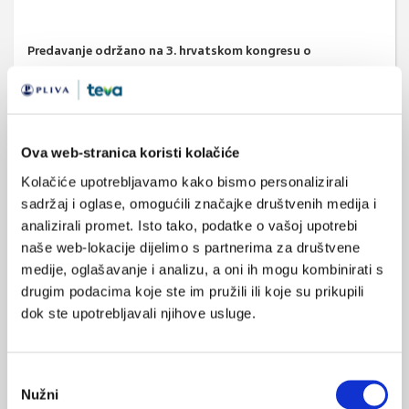
Predavanje održano na 3. hrvatskom kongresu o
urogenitalnim i spolno prenosivim infekcijama, Opatija,
svibanj 2011. godine
Ova web-stranica koristi kolačiće
savjetovalište
Kolačiće upotrebljavamo kako bismo personalizirali
SVIĐA
sadržaj i oglase, omogućili značajke društvenih medija i
spolno prenosive bolesti
MI SE
analizirali promet. Isto tako, podatke o vašoj upotrebi
0
naše web-lokacije dijelimo s partnerima za društvene
spolno prenosive infekcije
medije, oglašavanje i analizu, a oni ih mogu kombinirati s
POVRATAK
reproduktivno zdravlje
drugim podacima koje ste im pružili ili koje su prikupili
NA VRH
dok ste upotrebljavali njihove usluge.
spolnost
mladić
Odabir
Nužni
pristanka