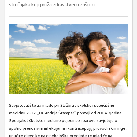
stručnjaka koji pruža zdravstvenu zaštitu.
Savjetovalište za mlade pri Službi za školsku i sveučilišnu
medicinu ZZJZ „Dr. Andrija Štampar" postoji od 2004. godine.
Specijalist školske medicine pojedince i parove savjetuje o
spolno prenosivim infekcijama i kontracepciji, provodi skrininge,
upućuje djevojke na ginekološke preglede te mladiće na