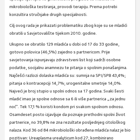
mikrobiološka testiranja, provodi terapiju. Prema potrebi
konzultira stručnjake drugih specijalnosti.
Cilj ovog rada je prikazati problematiku zbog koje su se mladići
obratili u Savjetovalište tijekom 2010. godine.
Ukupno se obratilo 129 mladića u dobi od 17 do 33 godine,
gotovo polovica (46,5%) zajedno s partnericom. Prije
savjetovanja ispunjavaju zdravstveni list koji sadrži osobne
podatke, socijalnu anamnezu te pitanja o spolnim ponašanjima.
Najčešći razlozi dolaska mladića su: sumnja na SPI/SPB 43,4%;
pitanja o kontracepciji 14,7%; urogenitalne smetnje 14,0%.
Najveći je broj stupio u spolni odnos sa 17 godina. Svaki šesti
mladić imao je spolne odnose sa 6 ili više partnerica „za jednu
noć". Tek 17,1 % koristi kondom pri svakom spolnom odnosu.
Osamdeset posto izjavljuje da poznaje prethodni spolni život
partnerice, no 39,8% ne zna rezultate posljednjeg citološkog
nalaza. Kod 36 od 84 mikrobiološki obrađena mladića nalaz je bio
pozitivan: Ureaplasma urealyticum kod 27; kombinirano