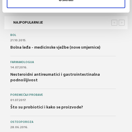
NAJPOPULARNIJE
<
>
BOL
21.10.2015.
Bolna leđa - medicinske vježbe (nove smjernice)
FARMAKOLOGIJA
14.07.2016.
Nesteroidni antireumatici i gastrointestinalna
podnošljivost
POREMEĆAJI PROBAVE
01.07.2017.
Što su probiotici i kako se proizvode?
OSTEOPOROZA
28.06.2016.