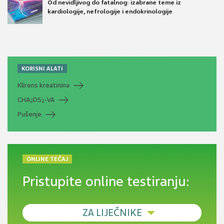
Od nevidljivog do fatalnog: izabrane teme iz
kardiologije, nefrologije i endokrinologije
KORISNI ALATI
Klirens kreatinina
CHA
DS
-VA
2
2
Pušenje
ONLINE TEČAJ
Pristupite online testiranju:
ZA LIJEČNIKE