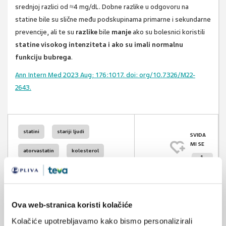
srednjoj razlici od ≈4 mg/dL. Dobne razlike u odgovoru na
statine bile su slične među podskupinama primarne i sekundarne
prevencije, ali te su
razlike
bile
manje
ako su bolesnici koristili
statine visokog intenziteta i ako su imali normalnu
funkciju bubrega
.
Ann Intern Med 2023 Aug; 176:1017. doi: org/10.7326/M22-
2643.
statini
stariji ljudi
SVIĐA
MI SE
atorvastatin
kolesterol
1
ldl
polipragmazija
POVRATAK
NA VRH
interakcije
doziranje lijeka
Ova web-stranica koristi kolačiće
Kolačiće upotrebljavamo kako bismo personalizirali