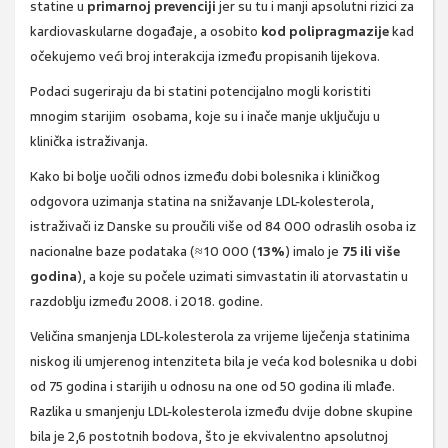
statine u
primarnoj prevenciji
jer su tu i manji apsolutni rizici za
kardiovaskularne događaje, a osobito
kod polipragmazije
kad
očekujemo veći broj interakcija između propisanih lijekova.
Podaci sugeriraju da bi statini potencijalno mogli koristiti
mnogim starijim osobama, koje su i inače manje uključuju u
klinička istraživanja.
Kako bi bolje uočili odnos između dobi bolesnika i kliničkog
odgovora uzimanja statina na snižavanje LDL-kolesterola,
istraživači iz Danske su proučili više od 84 000 odraslih osoba iz
nacionalne baze podataka (≈10 000 (
13%
) imalo je
75 ili više
godina
), a koje su počele uzimati simvastatin ili atorvastatin u
razdoblju između 2008. i 2018. godine.
Veličina smanjenja LDL-kolesterola za vrijeme liječenja statinima
niskog ili umjerenog intenziteta bila je veća kod bolesnika u dobi
od 75 godina i starijih u odnosu na one od 50 godina ili mlađe.
Razlika u smanjenju LDL-kolesterola između dvije dobne skupine
bila je 2,6 postotnih bodova, što je ekvivalentno apsolutnoj