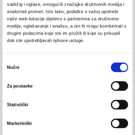
sadržaj i oglase, omogućili značajke društvenih medija i
analizirali promet. Isto tako, podatke o vašoj upotrebi
naše web-lokacije dijelimo s partnerima za društvene
VEZANI SADRŽAJ
<
>
medije, oglašavanje i analizu, a oni ih mogu kombinirati s
06.06.2025.
drugim podacima koje ste im pružili ili koje su prikupili
Trendovi u potrošnji hipolipemika u Hrvatskoj
dok ste upotrebljavali njihove usluge.
07.05.2025.
Novi PCSK9 dovodi kolesterol do cilja ako statini ne
Odabir
mogu
Nužni
pristanka
15.04.2024.
Za postavke
Statini povećavaju rizik od dijabetesa, ali KV
dobrobit to nadmašuje
Statistički
10.04.2024.
Crijevne bakterije koje razgrađuju kolesterol
Marketinški
25.11.2023.