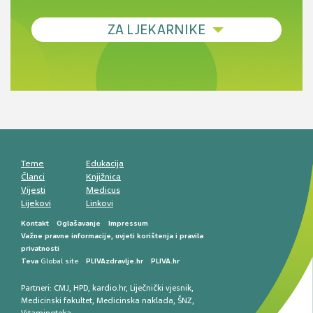
Debljina - od prevencije do personalizirane
ZA LJEKARNIKE
terapije
Novi pogled na migrenu: komorbiditeti, spolne
razlike i nove terapije
Antikoagulansi u ljekarničkoj praksi –
komunikacija, adherencija i sigurnost
Muško urološko zdravlje: od funkcionalnih
smetnji do rane onkološke dijagnostike
Mentalno zdravlje muškaraca: skriveni rizici i
kliničke posljedice
Životni stil i kardiovaskularno zdravlje
muškaraca
Teme
Edukacija
Članci
Knjižnica
Vijesti
Medicus
Lijekovi
Linkovi
Kontakt
Oglašavanje
Impressum
Važne pravne informacije, uvjeti korištenja i pravila
privatnosti
Teva
Global site
PLIVAzdravlje.hr
PLIVA.hr
Partneri:
CMJ
,
HPD
,
kardio.hr
,
Liječnički vjesnik
,
Medicinski fakultet
,
Medicinska naklada
,
ŠNZ
,