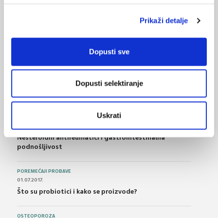
Statini u primarnoj prevenciji kardiovaskularnih
bolesti - nove preporuke
Prikaži detalje
Dopusti sve
NAJPOPULARNIJE
<
>
BOL
21.10.2015.
Dopusti selektiranje
Bolna leđa - medicinske vježbe (nove smjernice)
Uskrati
FARMAKOLOGIJA
14.07.2016.
Nesteroidni antireumatici i gastrointestinalna
podnošljivost
POREMEĆAJI PROBAVE
01.07.2017.
Što su probiotici i kako se proizvode?
OSTEOPOROZA