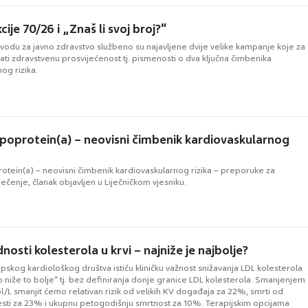
ije 70/26 i „Znaš li svoj broj?“
vodu za javno zdravstvo službeno su najavljene dvije velike kampanje koje za
ćati zdravstvenu prosvijećenost tj. pismenosti o dva ključna čimbenika
og rizika.
ipoprotein(a) – neovisni čimbenik kardiovaskularnog
rotein(a) – neovisni čimbenik kardiovaskularnog rizika – preporuke za
iječenje, članak objavljen u Liječničkom vjesniku.
ednosti kolesterola u krvi – najniže je najbolje?
skog kardiološkog društva ističu kliničku važnost snižavanja LDL kolesterola
o niže to bolje“ tj. bez definiranja donje granice LDL kolesterola. Smanjenjem
/L smanjit ćemo relativan rizik od velikih KV događaja za 22%, smrti od
sti za 23% i ukupnu petogodišnju smrtnost za 10%. Terapijskim opcijama