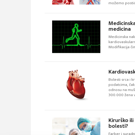
možemo postići 
Medicinska
medicina
Medicinska nakl
kardiovaskularn
Modifikacija či
Kardiovask
Bolesti srca i 
podatcima, čak
odnosu na mušk
300.000 žena 
Kirurško il
bolesti?
Farber i suradn