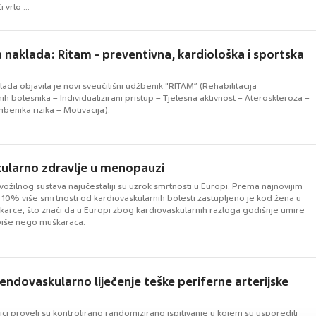
vrlo ...
 naklada: Ritam - preventivna, kardiološka i sportska
ada objavila je novi sveučilišni udžbenik “RITAM” (Rehabilitacija
ih bolesnika – Individualizirani pristup – Tjelesna aktivnost – Ateroskleroza –
mbenika rizika – Motivacija).
ularno zdravlje u menopauzi
krvožilnog sustava najučestaliji su uzrok smrtnosti u Europi. Prema najnovijim
 10% više smrtnosti od kardiovaskularnih bolesti zastupljeno je kod žena u
arce, što znači da u Europi zbog kardiovaskularnih razloga godišnje umire
više nego muškaraca.
i endovaskularno liječenje teške periferne arterijske
ici proveli su kontrolirano randomizirano ispitivanje u kojem su usporedili