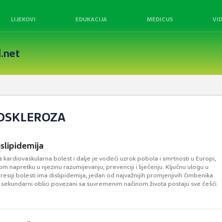
LIJEKOVI
EDUKACIJA
MEDICUS
VI
.net
ROSKLEROZA
islipidemija
 kardiovaskularna bolest i dalje je vodeći uzrok pobola i smrtnosti u Europi,
m napretku u njezinu razumijevanju, prevenciji i liječenju. Ključnu ulogu u
resiji bolesti ima dislipidemija, jedan od najvažnijih promjenjivih čimbenika
u sekundarni oblici povezani sa suvremenim načinom života postaju sve češći.