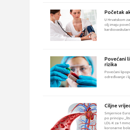
Početak akc
U Hrvatskom za
cilj imaju pove
kardiovaskularn
Povećani l
rizika
Povećani lipop
određivanje i l
Ciljne vrij
Smjernice Europ
po principu „št
LDL-K za 1 mmol
koronarne bole