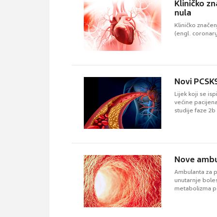
Kliničko z
nula
Kliničko značen
(engl. coronary
Novi PCSK9
Lijek koji se i
većine pacijenat
studije faze 2b
Nove ambul
Ambulanta za po
unutarnje bole
metabolizma pos