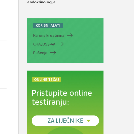
endokrinologije
KORISNI ALATI
Klirens kreatinina
CHA
DS
-VA
2
2
Pušenje
ONLINE TEČAJ
Pristupite online
testiranju:
ZA LIJEČNIKE