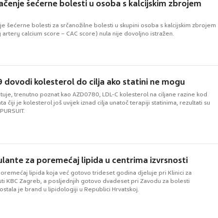
načenje šećerne bolesti u osoba s kalcijskim zbrojem
je šećerne bolesti za srčanožilne bolesti u skupini osoba s kalcijskim zbrojem
 artery calcium score – CAC score) nula nije dovoljno istražen.
 dovodi kolesterol do cilja ako statini ne mogu
spituje, trenutno poznat kao AZD0780, LDL-C kolesterol na ciljane razine kod
a čiji je kolesterol još uvijek iznad cilja unatoč terapiji statinima, rezultati su
 PURSUIT.
ante za poremećaj lipida u centrima izvrsnosti
remećaj lipida koja već gotovo trideset godina djeluje pri Klinici za
sti KBC Zagreb, a posljednjih gotovo dvadeset pri Zavodu za bolesti
tala je brand u lipidologiji u Republici Hrvatskoj.