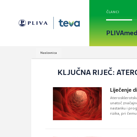
ČLANCI
PLIVAmed
Naslovnica
KLJUČNA RIJEČ: ATE
Liječenje d
Aterosklerotska
unatoč značajno
nastanku i prog
rizika, pri čem