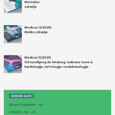
Mentalno
zdravlje
Medicus (2/2025)
Muško zdravlje
Medicus (1/2025)
Od nevidljivog do fatalnog: izabrane teme iz
kardiologije, nefrologije i endokrinologije
KORISNI ALATI
Klirens kreatinina
CHA
DS
-VA
2
2