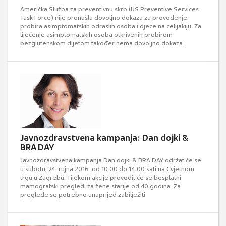
Američka Služba za preventivnu skrb (US Preventive Services
Task Force) nije pronašla dovoljno dokaza za provođenje
probira asimptomatskih odraslih osoba i djece na celijakiju. Za
liječenje asimptomatskih osoba otkrivenih probirom
bezglutenskom dijetom također nema dovoljno dokaza.
Javnozdravstvena kampanja: Dan dojki &
BRA DAY
Javnozdravstvena kampanja Dan dojki & BRA DAY održat će se
u subotu, 24. rujna 2016. od 10.00 do 14.00 sati na Cvjetnom
trgu u Zagrebu. Tijekom akcije provodit će se besplatni
mamografski pregledi za žene starije od 40 godina. Za
preglede se potrebno unaprijed zabilježiti