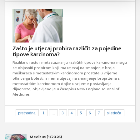
Zašto je utjecaj probira različit za pojedine
tipove karcinoma?
Razlike u rastu i metastaziranju različitih tipova karcinoma mogu
se objasniti probirom koji ima utjecaj na smanjenje broja
muškaraca s metastatskim karcinomom prostate u vrijeme
otkrivanja bolesti, a nema utjecaj na smanjenje broja žena s
metastatskim karcinomom dojke u vrijeme postavljanja
dijagnoze, objavljeno je u časopisu New England Journal of
Medicine.
...
prethodna
1
3
4
5
6
7
sljedeća
Medicus (1/2026)