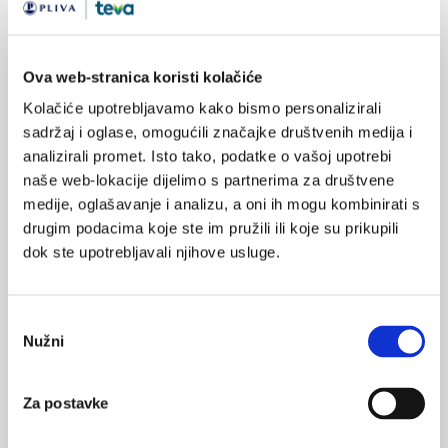
određuje stupanj promjena vrata maternice što je čini lakšom
za uspoređivanje s citološkim odnosno patohistološkim
stupnjem promjena.
Ova web-stranica koristi kolačiće
Kolačiće upotrebljavamo kako bismo personalizirali
sadržaj i oglase, omogućili značajke društvenih medija i
analizirali promet. Isto tako, podatke o vašoj upotrebi
naše web-lokacije dijelimo s partnerima za društvene
medije, oglašavanje i analizu, a oni ih mogu kombinirati s
Karcinom prostate
drugim podacima koje ste im pružili ili koje su prikupili
Karcinom prostate najčešće je dijagnosticirani karcinom muške
dok ste upotrebljavali njihove usluge.
populacije u razvijenim zemljama, a predstavlja kompleksnu
bolest s više aspekata koji se moraju uzeti u obzir prije
donošenja odluke o terapijskom planu, kao i praćenju
pacijenta.
Odabir
Nužni
pristanka
Za postavke