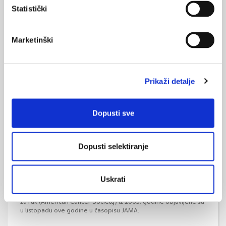
Statistički
Smanjuje li probir mjerenjem PSA smrtnost
od raka prostate?
Marketinški
Unatoč činjenici da je rak prostate jedna od najsmrtonosnijih
malignih bolesti muškaraca, učinak testiranja muškaraca putem
antigena specifičnog za prostatu (PSA) na smrtnost od raka
prostate je dvojben. Suvremene spoznaje nalažu preispitivanje
Prikaži detalje
dosadašnjih preporuka uporabe PSA.
Dopusti sve
Dopusti selektiranje
Revidirane smjernice za probir raka dojke
Uskrati
Revidirane smjernice za probir raka dojke Američkog društva
za rak (American Cancer Society) iz 2003. godine objavljene su
u listopadu ove godine u časopisu JAMA.