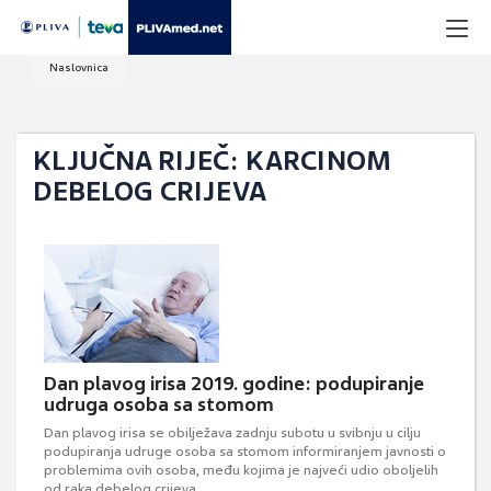
Naslovnica
KLJUČNA RIJEČ: KARCINOM
DEBELOG CRIJEVA
Dan plavog irisa 2019. godine: podupiranje
udruga osoba sa stomom
Dan plavog irisa se obilježava zadnju subotu u svibnju u cilju
podupiranja udruge osoba sa stomom informiranjem javnosti o
problemima ovih osoba, među kojima je najveći udio oboljelih
od raka debelog crijeva.