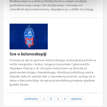
Muškarci koji su u dobroj fizičkoj formi u svojim srednjim
godinama imaju manji rizik obolijevanja i umiranja od
određenih tipova karcinoma, objavljeno je u JAMA Oncology.
Sve o kolonoskopiji
Poznato je da na spomen kolonoskopije većina ljudi pomisli na
nešto neugodno i bolno, stoga je na portalu Cybermed.hr
objavljen intervju s dr. Hrvojem Ivekovićem sa Zavoda za
gastroenterologiju i hepatologiju, Kliničkog bolničkog centra
Zagreb, kako bi saznali više o navedenoj pretrazi, za koju se iz
dana u dan potvrđuje da njena pravodobna primjena spašava
ljudske živote.
prethodna
1
2
3
4
sljedeća