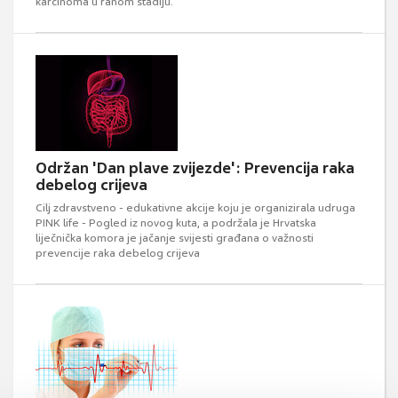
karcinoma u ranom stadiju.
Održan 'Dan plave zvijezde': Prevencija raka
debelog crijeva
Cilj zdravstveno - edukativne akcije koju je organizirala udruga
PINK life - Pogled iz novog kuta, a podržala je Hrvatska
liječnička komora je jačanje svijesti građana o važnosti
prevencije raka debelog crijeva