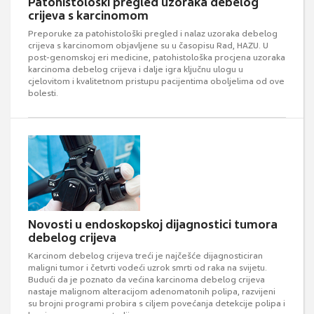
Patohistološki pregled uzoraka debelog
crijeva s karcinomom
Preporuke za patohistološki pregled i nalaz uzoraka debelog
crijeva s karcinomom objavljene su u časopisu Rad, HAZU. U
post-genomskoj eri medicine, patohistološka procjena uzoraka
karcinoma debelog crijeva i dalje igra ključnu ulogu u
cjelovitom i kvalitetnom pristupu pacijentima oboljelima od ove
bolesti.
Novosti u endoskopskoj dijagnostici tumora
debelog crijeva
Karcinom debelog crijeva treći je najčešće dijagnosticiran
maligni tumor i četvrti vodeći uzrok smrti od raka na svijetu.
Budući da je poznato da većina karcinoma debelog crijeva
nastaje malignom alteracijom adenomatonih polipa, razvijeni
su brojni programi probira s ciljem povećanja detekcije polipa i