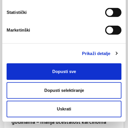
Statistički
Marketinški
Broj obuhvaćenih probirom na karcinome i
dalje nije zadovoljavajuć
Velik broj ljudi i dalje nije obuhvaćen programom probira na
Prikaži detalje
karcinom debelog crijeva, dojke i vrata maternice u odnosu na
2010. godinu, objavljeno je u tjednom izvješću Centra za
kontrolu i prevenciju bolesti SAD-a.
Dopusti sve
Dopusti selektiranje
Uskrati
Dobra fizička sprema muškaraca u srednjim
godinama – manja učestalost karcinoma