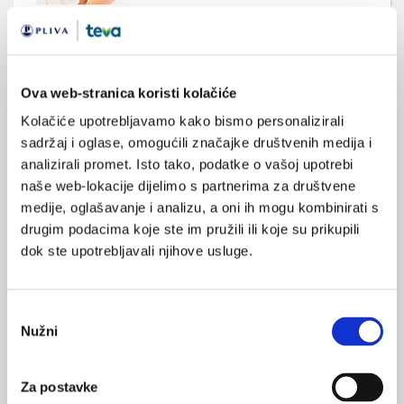
Fibrilacija atrija – rizični čimbenik za razvoj
karcinoma?
Novonastala fibrilacija atrija predstavlja neovisan čimbenik
rizika za nastanak karcinoma, te rizik ostaje značajno veći i
Ova web-stranica koristi kolačiće
godinu dana nakon dijagnosticiranja fibrilacije, objavljeno je u
časopisu JAMA Cardiology.
Kolačiće upotrebljavamo kako bismo personalizirali
sadržaj i oglase, omogućili značajke društvenih medija i
analizirali promet. Isto tako, podatke o vašoj upotrebi
naše web-lokacije dijelimo s partnerima za društvene
medije, oglašavanje i analizu, a oni ih mogu kombinirati s
drugim podacima koje ste im pružili ili koje su prikupili
dok ste upotrebljavali njihove usluge.
Jesu li bolesnici pripremljeni za
kolonoskopiju?
Odabir
Pretkazatelji loše pripreme bolesnika za kolonoskopiju
Nužni
obuhvaćeni su monocentričnim prospektivnim ispitivanjem i
pristanka
obavljeni u Liječničkom vjesniku.
Za postavke