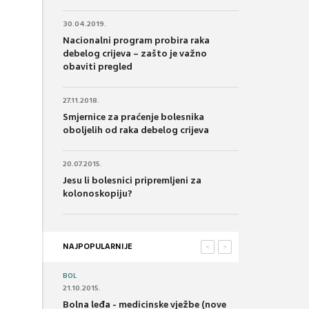
30.04.2019.
Nacionalni program probira raka
debelog crijeva – zašto je važno
obaviti pregled
27.11.2018.
Smjernice za praćenje bolesnika
oboljelih od raka debelog crijeva
20.07.2015.
Jesu li bolesnici pripremljeni za
kolonoskopiju?
NAJPOPULARNIJE
<
>
BOL
21.10.2015.
Bolna leđa - medicinske vježbe (nove