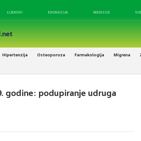
LIJEKOVI
EDUKACIJA
MEDICUS
VI
.net
Hipertenzija
Osteoporoza
Farmakologija
Migrena
9. godine: podupiranje udruga