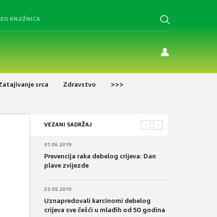
DEO KNJIŽNICA
Zatajivanje srca
Zdravstvo
>>>
VEZANI SADRŽAJ
<
>
01.06.2019.
Prevencija raka debelog crijeva: Dan
plave zvijezde
23.05.2019.
Uznapredovali karcinomi debelog
crijeva sve češći u mlađih od 50 godina