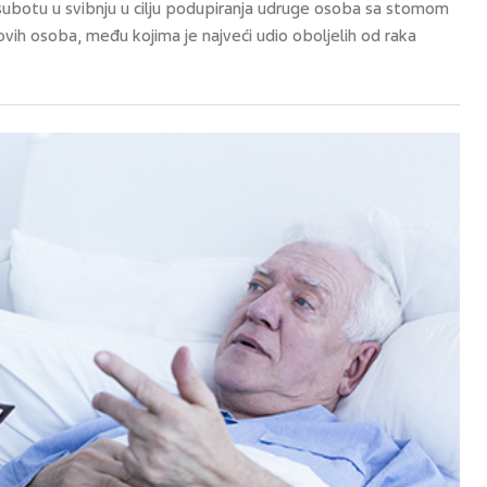
 subotu u svibnju u cilju podupiranja udruge osoba sa stomom
vih osoba, među kojima je najveći udio oboljelih od raka