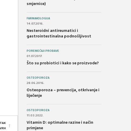
smjernice)
FARMAKOLOGIJA
14.07.2016.
Nesteroidni antireumatici i
gastrointestinalna podnošljivost
POREMEĆAJI PROBAVE
01.07.2017.
Što su probiotici i kako se proizvode?
OSTEOPOROZA
28.06.2016.
Osteoporoza – prevencija, otkrivanje i
liječenje
OSTEOPOROZA
11.03.2022.
Vitamin D: optimalne razine i način
TAK
primjene
 VRH