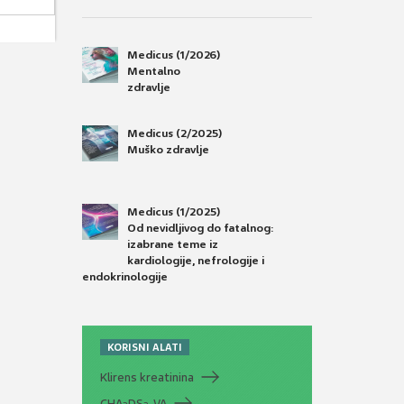
Medicus (1/2026)
Mentalno
zdravlje
Medicus (2/2025)
Muško zdravlje
Medicus (1/2025)
Od nevidljivog do fatalnog:
izabrane teme iz
kardiologije, nefrologije i
endokrinologije
KORISNI ALATI
Klirens kreatinina
CHA
DS
-VA