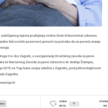
 uobičajenog mjesta pražnjenja stolice (kolo ili ileostoma) odnosno
jedno želi svratiti pozornost javnosti na potrebu da se poveća znanje
encije.
ruga Cro-Ilco Zagreb, u suorganizaciji Hrvatskog zavoda za javno
raka te Nastavnog Zavoda za javno zdravstvo dr. Andrija Štampar,
nja 2019. na Trgu bana Josipa Jelačića u Zagrebu, pod pokroviteljstvom
rada Zagreba.
www.hzjz.hr
SVIĐA
POVRA
0
jeva
MI SE
NA