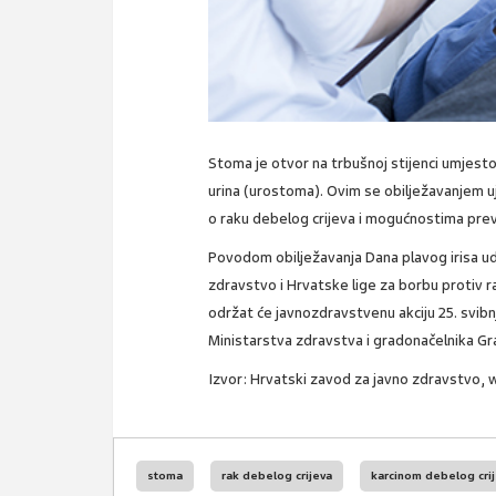
Stoma je otvor na trbušnoj stijenci umjesto
urina (urostoma). Ovim se obilježavanjem u
o raku debelog crijeva i mogućnostima prev
Povodom obilježavanja Dana plavog irisa ud
zdravstvo i Hrvatske lige za borbu protiv 
održat će javnozdravstvenu akciju 25. svib
Ministarstva zdravstva i gradonačelnika G
Izvor: Hrvatski zavod za javno zdravstvo, 
stoma
rak debelog crijeva
karcinom debelog cri