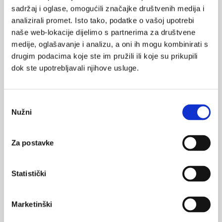
se prezentirali bilateralnom glavoboljom postojala veća šansa
sadržaj i oglase, omogućili značajke društvenih medija i
da je glavobolja sekundarne etiologije. Autori smatraju da su
analizirali promet. Isto tako, podatke o vašoj upotrebi
potrebne dodatne longitudinalne studije kojima bi se ispitalo
naše web-lokacije dijelimo s partnerima za društvene
može li se ovaj podatak koristiti u svakodnevnom zbrinjavanju
medije, oglašavanje i analizu, a oni ih mogu kombinirati s
bolesnika u hitnoj službi.
drugim podacima koje ste im pružili ili koje su prikupili
dok ste upotrebljavali njihove usluge.
J Pediatr. 2014;165:376-82.
Odabir
Nužni
pristanka
glavobolja
migrena
SVIĐA
migrena s aurom
MI SE
Za postavke
1
migrena bez aure
dijete
POVRATAK
djeca
pedijatrija
Statistički
NA VRH
hitna služba
Marketinški