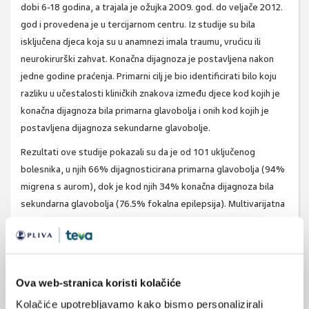
dobi 6-18 godina, a trajala je ožujka 2009. god. do veljače 2012.
god i provedena je u tercijarnom centru. Iz studije su bila
isključena djeca koja su u anamnezi imala traumu, vrućicu ili
neurokirurški zahvat. Konačna dijagnoza je postavljena nakon
jedne godine praćenja. Primarni cilj je bio identificirati bilo koju
razliku u učestalosti kliničkih znakova između djece kod kojih je
konačna dijagnoza bila primarna glavobolja i onih kod kojih je
postavljena dijagnoza sekundarne glavobolje.
Rezultati ove studije pokazali su da je od 101 uključenog
bolesnika, u njih 66% dijagnosticirana primarna glavobolja (94%
migrena s aurom), dok je kod njih 34% konačna dijagnoza bila
sekundarna glavobolja (76.5% fokalna epilepsija). Multivarijatna
analiza je otkrila da su djeca s bilateralnom lokalizacijom
glavobolje imala veću šansu da je njihova glavobolja sekundarne
etiologije (podešeni OR, 8.6; 95% CI, 3.2-23.2;
P
< .001).
U zaključku se navodi da je među djecom koja su se prezentirala
Ova web-stranica koristi kolačiće
u hitnoj službi s fokalnim neurološkim deficitom, kod onih koji su
Kolačiće upotrebljavamo kako bismo personalizirali