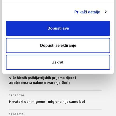
Prikaži detalje
VEZANI SADRŽAJ
<
>
Dopusti sve
13.07.2025.
Urođena pseudoartroza ključne kosti
Dopusti selektiranje
27.08.2024.
Migrene u žena nisu povezane s razvojem
Parkinsonove bolesti
Uskrati
10.08.2024.
Više hitnih psihijatrijskih prijama djece i
adolescenata nakon otvaranja škola
21.03.2024.
Hrvatski dan migrene - migrena nije samo bol
22.01.2023.