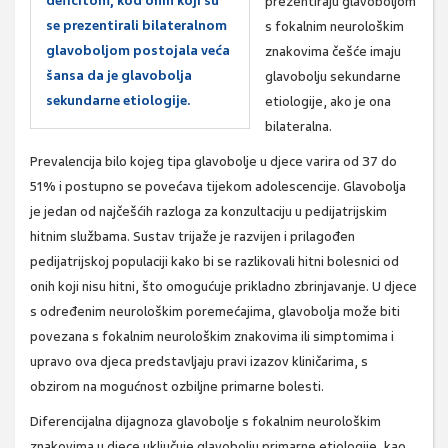
deficitom, kod onih koji su
prezentiraju glavoboljom
se prezentirali bilateralnom
s fokalnim neurološkim
glavoboljom postojala veća
znakovima češće imaju
šansa da je glavobolja
glavobolju sekundarne
sekundarne etiologije.
etiologije, ako je ona
bilateralna.
Prevalencija bilo kojeg tipa glavobolje u djece varira od 37 do
51% i postupno se povećava tijekom adolescencije. Glavobolja
je jedan od najčešćih razloga za konzultaciju u pedijatrijskim
hitnim službama. Sustav trijaže je razvijen i prilagođen
pedijatrijskoj populaciji kako bi se razlikovali hitni bolesnici od
onih koji nisu hitni, što omogućuje prikladno zbrinjavanje. U djece
s određenim neurološkim poremećajima, glavobolja može biti
povezana s fokalnim neurološkim znakovima ili simptomima i
upravo ova djeca predstavljaju pravi izazov kliničarima, s
obzirom na mogućnost ozbiljne primarne bolesti.
Diferencijalna dijagnoza glavobolje s fokalnim neurološkim
znakovima u djece uključuje glavobolju primarne etiologije, kao