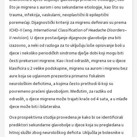
što je migrena s aurom i onu sekundarne etiologije, kao što su
trauma, infekcija, vaskularni, neoplastični ili epileptični
poremećaji. Dijagnostički kriteriji za migrenu definirani su prema
ICHD-II (eng.
International Classification of Headache Disorders–
II revision
). U djece postavljanje dijagnoze glavobolje zna biti
izazovno, a neki od razloga za to uključuju loše opisivanje boli u
djece i nekoliko periodičkih sindroma dječje dobi koji mogu biti
česti prekursori migrene. Kao i kod odraslih, migrena se u djece
klasificira u 2 velike podskupine, migrenu sa aurom i migrenu bez
aure koja se uglavnom prezentira primarno fokalnim
neurološkim deficitima, a kojima često prethodi ili koji su
povremeno praćeni glavoboljom. Međutim, za razliku od
odraslih, u djece migrena može trajati kraće od 4 sata, a u mlađe
djece može biti i bilateralna.
Ova prospektivna studija provedena je kako bi se identificirali
prediktori sekundarne glavobolje u djece koja su pregledana u
hitnoj službi zbog neurološkog deficita. Uključila je bolesnike u