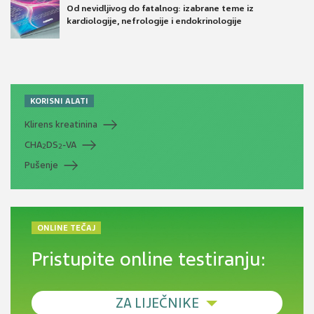
Od nevidljivog do fatalnog: izabrane teme iz
kardiologije, nefrologije i endokrinologije
KORISNI ALATI
Klirens kreatinina
CHA
DS
-VA
2
2
Pušenje
ONLINE TEČAJ
Pristupite online testiranju:
ZA LIJEČNIKE