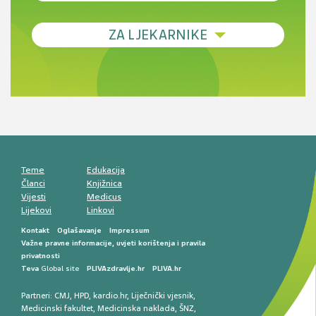
Debljina - od prevencije do personalizirane
ZA LJEKARNIKE
terapije
Novi pogled na migrenu: komorbiditeti, spolne
razlike i nove terapije
Antikoagulansi u ljekarničkoj praksi –
komunikacija, adherencija i sigurnost
Muško urološko zdravlje: od funkcionalnih
smetnji do rane onkološke dijagnostike
Mentalno zdravlje muškaraca: skriveni rizici i
kliničke posljedice
Životni stil i kardiovaskularno zdravlje
muškaraca
Teme
Edukacija
Članci
Knjižnica
Vijesti
Medicus
Lijekovi
Linkovi
Kontakt
Oglašavanje
Impressum
Važne pravne informacije, uvjeti korištenja i pravila
privatnosti
Teva
Global site
PLIVAzdravlje.hr
PLIVA.hr
Partneri:
CMJ
,
HPD
,
kardio.hr
,
Liječnički vjesnik
,
Medicinski fakultet
,
Medicinska naklada
,
ŠNZ
,