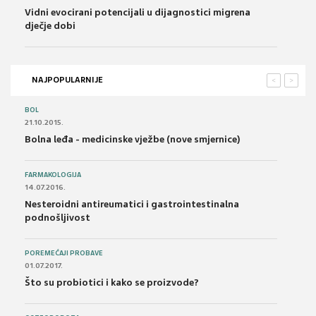
Vidni evocirani potencijali u dijagnostici migrena
dječje dobi
NAJPOPULARNIJE
<
>
BOL
21.10.2015.
Bolna leđa - medicinske vježbe (nove smjernice)
FARMAKOLOGIJA
14.07.2016.
Nesteroidni antireumatici i gastrointestinalna
podnošljivost
POREMEĆAJI PROBAVE
01.07.2017.
Što su probiotici i kako se proizvode?