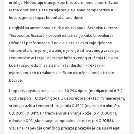
uređaja. Nedostaju studije koje bi istovremeno uspoređivale
razne dostupne alate za mjerenje tjelesne temperature u
heterogenoj skupini hospitalizirane djece.
Belgijski su autori nove studije objavljene u časopisu
Current
Therapeutic Research,
proveli istraživanje kako bi evaluirali
točnost i performanse 3 novija alata za mjerenje tjelesne
temperature (mjerenje u uhu, mjerenje infracrvenog zračenja
temporalne arterije i mjerenje infracrvenog zračenja tijela na
koži) i usporedili ih sa zlatnim standardom – rektalnim
mjerenjem, i to u realnom kliničkom okruženju pedijatrijske
bolnice.
U opservacijsku studiju su uključili 294 djece (medijan dobi = 3.2
god, raspon = 0.02–17 god). U usporedbi s rektalnim mjerenjem,
srednja razlika temperature je bila 0.49°C (mjerenje u uhu;
P
<
0,0001), 0,34°C (infracrveno skeniranje kože;
p
< 0,0001),
odnosno 0°C (skeniranje temporalne arterije;
p
= 0,9288).
Vizualna inspekcija grafičkog prikaza pokazala je da su svi alati