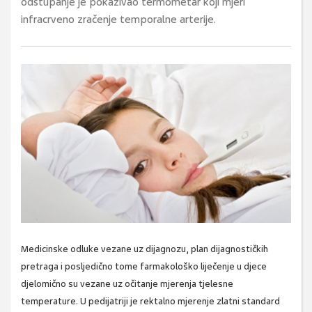
odstupanje je pokazivao termometar koji mjeri
infracrveno zračenje temporalne arterije.
Medicinske odluke vezane uz dijagnozu, plan dijagnostičkih
pretraga i posljedično tome farmakološko liječenje u djece
djelomično su vezane uz očitanje mjerenja tjelesne
temperature. U pedijatriji je rektalno mjerenje zlatni standard