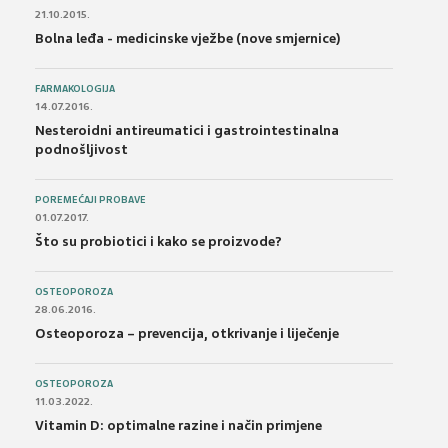
21.10.2015.
Bolna leđa - medicinske vježbe (nove smjernice)
FARMAKOLOGIJA
14.07.2016.
Nesteroidni antireumatici i gastrointestinalna
podnošljivost
POREMEĆAJI PROBAVE
01.07.2017.
Što su probiotici i kako se proizvode?
OSTEOPOROZA
28.06.2016.
Osteoporoza – prevencija, otkrivanje i liječenje
OSTEOPOROZA
11.03.2022.
Vitamin D: optimalne razine i način primjene