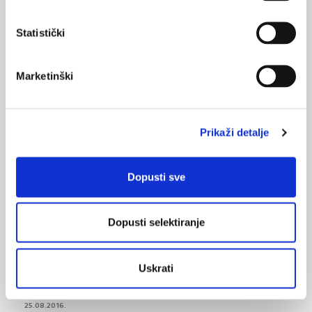
temperatura
Statistički
povišena temperatura
SVIĐA
termometar
MI SE
Marketinški
mjerenje temperature
0
rektalno mjerenje temperature
POVRATAK
Prikaži detalje
NA VRH
infracrveno zračenje temporalne
arterije
Dopusti sve
pedijatrija
Dopusti selektiranje
Uskrati
VEZANI SADRŽAJ
<
>
25.08.2016.