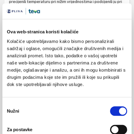
precijenili temperaturu pri nižim vrijednostima i podcijenili ju pri
višim vrijednostima, što je rezultiralo osjetljivošću od 22%-41%
i specifičnošću od 98% -100% za rektalne temperature iznad
38°C.
Ova web-stranica koristi kolačiće
U zaključku studije navodi se da su svi alati za mjerenje tjelesne
Kolačiće upotrebljavamo kako bismo personalizirali
temperature u usporedbi s rektalnim mjerenjem podbacili;
sadržaj i oglase, omogućili značajke društvenih medija i
odstupanje je bilo najmanje uz mjerenje infracrvenog zračenja
analizirali promet. Isto tako, podatke o vašoj upotrebi
temporalne arterije, ali sve neinvazivne tehnike precijenile su
naše web-lokacije dijelimo s partnerima za društvene
nižu i podcijenile višu temperaturu u usporedbi s onom
medije, oglašavanje i analizu, a oni ih mogu kombinirati s
izmjerenom rektalno. Zdravstveni radnici trebali bi biti svjesni
drugim podacima koje ste im pružili ili koje su prikupili
ovih razlika u mjerenju tjelesne temperature. U ovoj studiji
dok ste upotrebljavali njihove usluge.
mjerenje infracrvenog zračenja temporalne arterije pokazalo se
drugim najboljim načinom za mjerenje tjelesne temperature u
djece, iako ne idealnim.
Odabir
Nužni
pristanka
Current Therapeutic Research
Za postavke