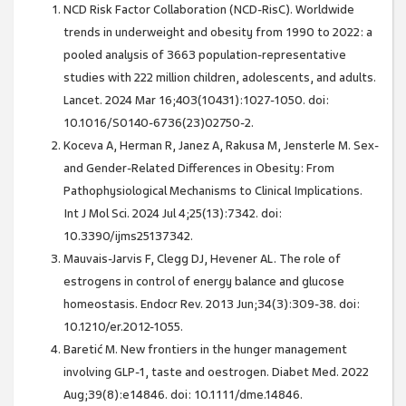
NCD Risk Factor Collaboration (NCD-RisC). Worldwide
trends in underweight and obesity from 1990 to 2022: a
pooled analysis of 3663 population-representative
studies with 222 million children, adolescents, and adults.
Lancet. 2024 Mar 16;403(10431):1027-1050. doi:
10.1016/S0140-6736(23)02750-2.
Koceva A, Herman R, Janez A, Rakusa M, Jensterle M. Sex-
and Gender-Related Differences in Obesity: From
Pathophysiological Mechanisms to Clinical Implications.
Int J Mol Sci. 2024 Jul 4;25(13):7342. doi:
10.3390/ijms25137342.
Mauvais-Jarvis F, Clegg DJ, Hevener AL. The role of
estrogens in control of energy balance and glucose
homeostasis. Endocr Rev. 2013 Jun;34(3):309-38. doi:
10.1210/er.2012-1055.
Baretić M. New frontiers in the hunger management
involving GLP-1, taste and oestrogen. Diabet Med. 2022
Aug;39(8):e14846. doi: 10.1111/dme.14846.