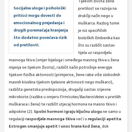
Tijekom života žene
Socijalne uloge i psihološki
pretilost se razvija na
pritisci mogu dovesti do
drukčiji način nego u
emocionalnog prejedanja i
muškarca. Razlog tome
drugih poremećaja hranjenja
je niz specifičnih
što dodatno povećava rizik
bioloških čimbenika kao
od pretilosti.
što su različit sastav
tijela uz raspodjelu
masnoga tkiva (omjer bijeloga i smeđega masnog tkiva u žena
mijenja se tijekom života), različit način potrošnje energije
tijekom fizičke aktivnosti (primjerice, žene rabe više slobodnih
masnih kiselina tijekom tjelesne aktivnosti nego muškarci),
različita genetska predispozicija, drugačiji sastav crijevne
mikrobiote (razlike u omjeru
Firmicutes/Bacteroidetes
u pretilih
muškaraca i žena) te različit utjecaj hormona na masno tkivo i
adipokine (2).
Spolni hormoni igraju ključnu ulogu
ne samo u
regulaciji
raspodjele masnoga tkiva
već i u
regulaciji apetita
.
Estrogen smanjuje apetit i unos hrane kod žena
, dok