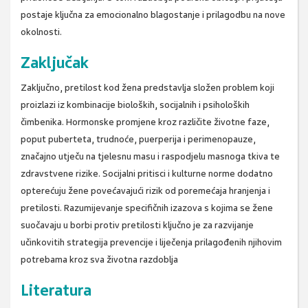
postaje ključna za emocionalno blagostanje i prilagodbu na nove
okolnosti.
Zaključak
Zaključno, pretilost kod žena predstavlja složen problem koji
proizlazi iz kombinacije bioloških, socijalnih i psiholoških
čimbenika. Hormonske promjene kroz različite životne faze,
poput puberteta, trudnoće, puerperija i perimenopauze,
značajno utječu na tjelesnu masu i raspodjelu masnoga tkiva te
zdravstvene rizike. Socijalni pritisci i kulturne norme dodatno
opterećuju žene povećavajući rizik od poremećaja hranjenja i
pretilosti. Razumijevanje specifičnih izazova s kojima se žene
suočavaju u borbi protiv pretilosti ključno je za razvijanje
učinkovitih strategija prevencije i liječenja prilagođenih njihovim
potrebama kroz sva životna razdoblja
Literatura