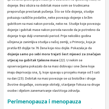
dojenje. Bez obzira na dobitak mase svim se trudnicama
preporučuje prestanak pušenja. Što se tiče dojenja, studije
pokazuju različite podatke, neke povezuju dojenje s bržim
gubitkom na masi nakon poroda, neke ne. Studije koje povezuju
dojenje i gubitak mase nakon poroda navode da je potrebno da
dojenje traje dulji vremenski period. Prije nekoliko godina
učinjena je zanimljiva studija u našoj zemlji, u Primorju, koja je
pratila 83 dojilje te 76 žena koje nisu dojile. Pokazala je da
dojenje samo po sebi mora trajati šest mjeseci za značajan
utjecaj na gubitak tjelesne mase
(22). U nekim se
opservacijama pokazalo da na masi dobivaju i one žene koje
imaju deprivaciju sna, tj. koje spavaju u prosjeku manje od 5 sati
na dan (23). Dobitak na masi povezuje se uz biološke i druge
životne događaje, osnivanje obitelji, stavljanje fokusa na druge
osobe i dijelom zanemarivanje vlastitoga zdravlja.
Perimenopauza i menopauza