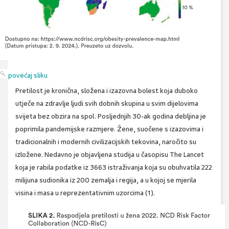
povećaj sliku
Pretilost je kronična, složena i izazovna bolest koja duboko
utječe na zdravlje ljudi svih dobnih skupina u svim dijelovima
svijeta bez obzira na spol. Posljednjih 30-ak godina debljina je
poprimila pandemijske razmjere. Žene, suočene s izazovima i
tradicionalnih i modernih civilizacijskih tekovina, naročito su
izložene. Nedavno je objavljena studija u časopisu The Lancet
koja je rabila podatke iz 3663 istraživanja koja su obuhvatila 222
milijuna sudionika iz 200 zemalja i regija, a u kojoj se mjerila
visina i masa u reprezentativnim uzorcima (1).