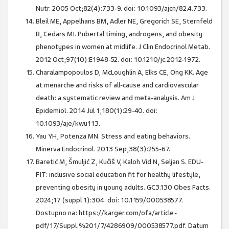
Nutr. 2005 Oct;82(4):733-9. doi: 10.1093/ajcn/82.4.733.
Bleil ME, Appelhans BM, Adler NE, Gregorich SE, Sternfeld
B, Cedars MI. Pubertal timing, androgens, and obesity
phenotypes in women at midlife. J Clin Endocrinol Metab.
2012 Oct;97(10):E1948-52. doi: 10.1210/jc.2012-1972.
Charalampopoulos D, McLoughlin A, Elks CE, Ong KK. Age
at menarche and risks of all-cause and cardiovascular
death: a systematic review and meta-analysis. Am J
Epidemiol. 2014 Jul 1;180(1):29-40. doi:
10.1093/aje/kwu113.
Yau YH, Potenza MN. Stress and eating behaviors.
Minerva Endocrinol. 2013 Sep;38(3):255-67.
Baretić M, Šmuljić Z, Kučiš V, Kaloh Vid N, Seljan S. EDU-
FIT: inclusive social education fit for healthy lifestyle,
preventing obesity in young adults. GC3.130 Obes Facts.
2024;17 (suppl 1):304. doi: 10.1159/000538577.
Dostupno na: https://karger.com/ofa/article-
pdf/17/Suppl.%201/7/4286909/000538577.pdf. Datum