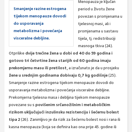
Menopauza je ključan
Smanjenje razine estrogena
period u životu žene
tijekom menopauze dovodi
povezan s promjenama u
do usporavanja
tjelesnoj masi, ali i
metabolizma i povećanja
promjenama u sastavu
visceralne debljine.
tijela, tj. redistribuciji
masnoga tkiva (24).
Otprilike
dvije trećine žena u dobi od 40 do 59 godina i
gotovo tri četvrtine žena starijih od 60 godina imaju
prekomjernu masu ili pretilost
, a izračunato je da u prosjeku
žene u srednjim godinama dobivaju 0,7 kg godišnje
(25).
Smanjenje razine estrogena tijekom menopauze dovodi do
usporavanja metabolizma i povećanja visceralne debljine.
Prekomjerna tjelesna masa i debljina tijekom menopauze
povezane su s
povišenim srčanožilnim i metaboličkim
rizikom uključujući inzulinsku rezistenciju i šećernu bolest
tipa 2
(26). Zanimljivo je da rizik za šećernu bolest nosi i rana ili
kasna menopauza (koja se definira kao ona prije 45. godine ili