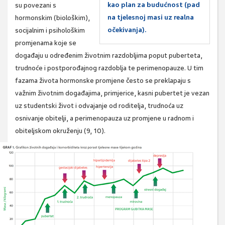
kao plan za budućnost (pad
su povezani s
na tjelesnoj masi uz realna
hormonskim (biološkim),
očekivanja).
socijalnim i psihološkim
promjenama koje se
događaju u određenim životnim razdobljima poput puberteta,
trudnoće i postporođajnog razdoblja te perimenopauze. U tim
fazama života hormonske promjene često se preklapaju s
važnim životnim događajima, primjerice, kasni pubertet je vezan
uz studentski život i odvajanje od roditelja, trudnoća uz
osnivanje obitelji, a perimenopauza uz promjene u radnom i
obiteljskom okruženju (9, 10).