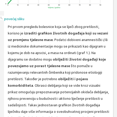
povećaj sliku
Pri prvom pregledu bolesnice koja se liječi zbog pretilosti,
korisno je
izraditi grafikon životnih događaja koji su vezani
uz promjenu tjelesne mase
. Podatci dobiveni anamnestički i/ili
iz medicinske dokumentacije mogu se prikazati kao dijagram u
kojemu je dob na apscisi, a masa na ordinati (graf 1.). Na
dijagramu se dodatno mogu
obilježiti životni događaji koje
povezujemo uz porast tjelesne mase
što pomaže u
razumijevanju relevantnih čimbenika koji pridonose etiologiji
pretilosti. Također je potrebno
obilježiti i pojavu
komorbiditeta
. Obrasci debljanja koji se vide kroz vizualni
prikaz omogućuju prepoznavanje potencijalnih okidača debljanja,
njihovu prevenciju u budućnosti i aktivno liječenje pretilosti u
sadašnjosti. Takav jednostavan grafikon životnih događaja
liječniku daje više informacija o sveobuhvatnoj procjeni pretilosti