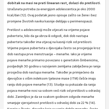
dobitak na masi ne prati linearan rast, dolazi do pretilosti
.
Izračunata potreba za energijom adolescentica je oko 2000
kcal/dan (12). Ovaj podatak jasno opisuje zašto se žene i bez
promjene životnih navika kasnije debljaju u perimenopauzi.
Pretilost u adolescenciji može utjecati na vrijeme pojave
puberteta, bilo da ga ubrza ili odgodi, dok dob nastupa
puberteta također ima utjecaj na kasniji rizik od pretilosti.
Vrijeme pojave puberteta u djevojaka često se procjenjuje kroz
dob nastupa prve menstruacije – menarhe. Iako je vrijeme
pojave menarhe primarno povezano s genetskim čimbenicima,
posljednjih 30 godina u razvijenim zemljama zabilježena je ranija
prosječna dob nastupa menarhe. Također je primijećeno da
djevojčice s višim indeksom tjelesne mase (ITM) češće imaju
raniju dob pojave menarhe (13). Studije su pokazale da ranija
pojava menarhe nosi sa sobom veći rizik od pretilosti u odrasloj
dobi. Zanimljivo je da se svakom godinom odgode menarhe
smanjuje vjerojatnost pretilosti u odrasloj dobi za 22 % (14).
Kasnije u životu, djevojke koje su ranije dobile menarhu, često