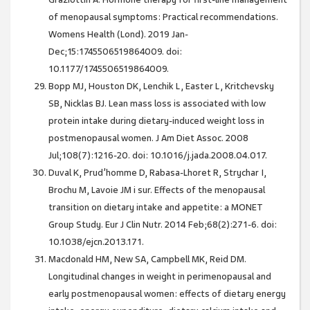
of menopausal symptoms: Practical recommendations.
Womens Health (Lond). 2019 Jan-
Dec;15:1745506519864009. doi:
10.1177/1745506519864009.
Bopp MJ, Houston DK, Lenchik L, Easter L, Kritchevsky
SB, Nicklas BJ. Lean mass loss is associated with low
protein intake during dietary-induced weight loss in
postmenopausal women. J Am Diet Assoc. 2008
Jul;108(7):1216-20. doi: 10.1016/j.jada.2008.04.017.
Duval K, Prud’homme D, Rabasa-Lhoret R, Strychar I,
Brochu M, Lavoie JM i sur. Effects of the menopausal
transition on dietary intake and appetite: a MONET
Group Study. Eur J Clin Nutr. 2014 Feb;68(2):271-6. doi:
10.1038/ejcn.2013.171.
Macdonald HM, New SA, Campbell MK, Reid DM.
Longitudinal changes in weight in perimenopausal and
early postmenopausal women: effects of dietary energy