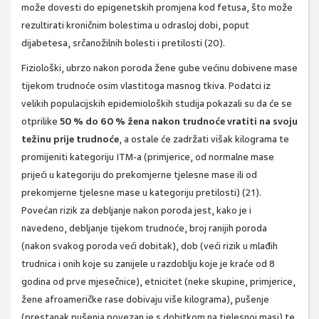
može dovesti do epigenetskih promjena kod fetusa, što može
rezultirati kroničnim bolestima u odrasloj dobi, poput
dijabetesa, srčanožilnih bolesti i pretilosti (20).
Fiziološki, ubrzo nakon poroda žene gube većinu dobivene mase
tijekom trudnoće osim vlastitoga masnog tkiva. Podatci iz
velikih populacijskih epidemioloških studija pokazali su da će se
otprilike
50 % do 60 % žena nakon trudnoće vratiti na svoju
težinu prije trudnoće
, a ostale će zadržati višak kilograma te
promijeniti kategoriju ITM-a (primjerice, od normalne mase
prijeći u kategoriju do prekomjerne tjelesne mase ili od
prekomjerne tjelesne mase u kategoriju pretilosti) (21).
Povećan rizik za debljanje nakon poroda jest, kako je i
navedeno, debljanje tijekom trudnoće, broj ranijih poroda
(nakon svakog poroda veći dobitak), dob (veći rizik u mlađih
trudnica i onih koje su zanijele u razdoblju koje je kraće od 8
godina od prve mjesečnice), etnicitet (neke skupine, primjerice,
žene afroameričke rase dobivaju više kilograma), pušenje
(prestanak pušenja povezan je s dobitkom na tjelesnoj masi) te