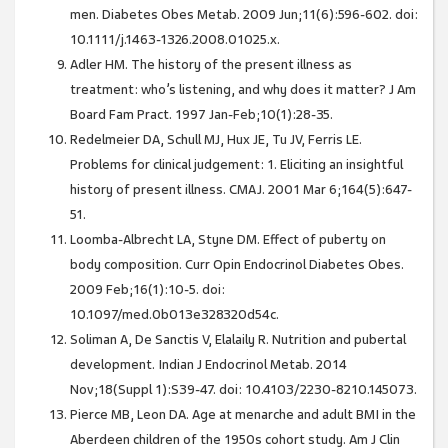
men. Diabetes Obes Metab. 2009 Jun;11(6):596-602. doi:
10.1111/j.1463-1326.2008.01025.x.
Adler HM. The history of the present illness as
treatment: who’s listening, and why does it matter? J Am
Board Fam Pract. 1997 Jan-Feb;10(1):28-35.
Redelmeier DA, Schull MJ, Hux JE, Tu JV, Ferris LE.
Problems for clinical judgement: 1. Eliciting an insightful
history of present illness. CMAJ. 2001 Mar 6;164(5):647-
51.
Loomba-Albrecht LA, Styne DM. Effect of puberty on
body composition. Curr Opin Endocrinol Diabetes Obes.
2009 Feb;16(1):10-5. doi:
10.1097/med.0b013e328320d54c.
Soliman A, De Sanctis V, Elalaily R. Nutrition and pubertal
development. Indian J Endocrinol Metab. 2014
Nov;18(Suppl 1):S39-47. doi: 10.4103/2230-8210.145073.
Pierce MB, Leon DA. Age at menarche and adult BMI in the
Aberdeen children of the 1950s cohort study. Am J Clin