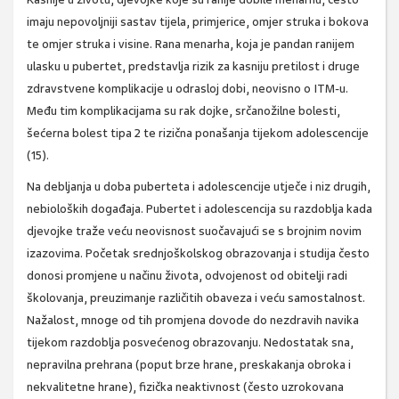
imaju nepovoljniji sastav tijela, primjerice, omjer struka i bokova
te omjer struka i visine. Rana menarha, koja je pandan ranijem
ulasku u pubertet, predstavlja rizik za kasniju pretilost i druge
zdravstvene komplikacije u odrasloj dobi, neovisno o ITM-u.
Među tim komplikacijama su rak dojke, srčanožilne bolesti,
šećerna bolest tipa 2 te rizična ponašanja tijekom adolescencije
(15).
Na debljanja u doba puberteta i adolescencije utječe i niz drugih,
nebioloških događaja. Pubertet i adolescencija su razdoblja kada
djevojke traže veću neovisnost suočavajući se s brojnim novim
izazovima. Početak srednjoškolskog obrazovanja i studija često
donosi promjene u načinu života, odvojenost od obitelji radi
školovanja, preuzimanje različitih obaveza i veću samostalnost.
Nažalost, mnoge od tih promjena dovode do nezdravih navika
tijekom razdoblja posvećenog obrazovanju. Nedostatak sna,
nepravilna prehrana (poput brze hrane, preskakanja obroka i
nekvalitetne hrane), fizička neaktivnost (često uzrokovana