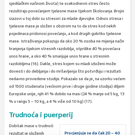
sjedilačkim načinom života) te svakodnevni stres često
rezultiraju povećanjem tjelesne mase tijekom školovanja. Brojni
izazovi u toj dobi su stresori za mlade djevojke. Odnos stresa i
tjelesne mase je složen s obzirom na to da stres kod nekih
pojedinaca pridonosi povećanju, a kod drugih gubitku tjelesne
mase. Istraživanja pokazuju da oko 20 % osoba ne mijenja način
hranjenja tijekom stresnih razdoblja, otprilike 40 % povećava
unos hrane, a oko 40 % smanjuje unos hrane u stresnim
razdobljima (16). Dakle, stres kojem su mladi izloženi može
dovesti i do debljanja i do mršavljenja što potvrđuju i rezultati
nedavno provedene studije. Pokazalo se da je, na uzorku većem
od 1500 studenata (većinom prve i druge godine studija) diljem
Europske unije, njih 41 % dobilo na masi (24 % manje od 5 kg, 13
% u rangu 5 – 10 kg, a 4 % više od 10 kg) (17).
Trudnoća i puerperij
Dobitak mase u trudnoći
Procjenjuje se da čak 20 – 40
rezultat je složenih