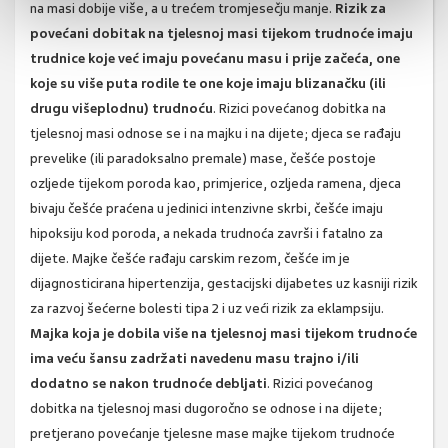
na masi dobije više, a u trećem tromjesečju manje.
Rizik za
povećani dobitak na tjelesnoj masi tijekom trudnoće imaju
trudnice koje već imaju povećanu masu i prije začeća, one
koje su više puta rodile te one koje imaju blizanačku (ili
drugu višeplodnu) trudnoću
. Rizici povećanog dobitka na
tjelesnoj masi odnose se i na majku i na dijete; djeca se rađaju
prevelike (ili paradoksalno premale) mase, češće postoje
ozljede tijekom poroda kao, primjerice, ozljeda ramena, djeca
bivaju češće praćena u jedinici intenzivne skrbi, češće imaju
hipoksiju kod poroda, a nekada trudnoća završi i fatalno za
dijete. Majke češće rađaju carskim rezom, češće im je
dijagnosticirana hipertenzija, gestacijski dijabetes uz kasniji rizik
za razvoj šećerne bolesti tipa 2 i uz veći rizik za eklampsiju.
Majka koja je dobila više na tjelesnoj masi tijekom trudnoće
ima veću šansu zadržati navedenu masu trajno i/ili
dodatno se nakon trudnoće debljati
. Rizici povećanog
dobitka na tjelesnoj masi dugoročno se odnose i na dijete;
pretjerano povećanje tjelesne mase majke tijekom trudnoće