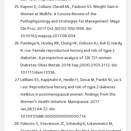
Kapoor E, Collazo-Clavell ML, Faubion SS. Weight Gain in
Women at Midlife: A Concise Review of the
Pathophysiology and Strategies for Management. Mayo
Clin Proc. 2017 Oct;92(10):1552-1558. doi:
10.1016/j.mayocp.2017.08.004.
Pandeya N, Huxley RR, Chung HF, Dobson AJ, Kuh D, Hardy
R i sur. Female reproductive history and risk of type 2
diabetes: A prospective analysis of 126 721 women.
Diabetes Obes Metab. 2018 Sep;20(9):2103-2112. doi:
10.1111/dom.13336.
LeBlanc ES, Kapphahn K, Hedlin H, Desai M, Parikh NI, Liu S
i sur. Reproductive history and risk of type 2 diabetes
mellitus in postmenopausal women: findings from the
Women’s Health Initiative. Menopause. 2017
Jan;24(1):64-72. doi:
10.1097/GME.0000000000000714.
Palacios S, Stevenson JC, Schaudig K, Lukasiewicz M,
Graziottin A. Hormone therapy for first-line management