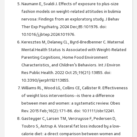
Naumann E, Svaldi J. Effects of exposure to plus-size
fashion models on weight-related attitudes in bulimia
nervosa: Findings from an exploratory study. J Behav
Ther Exp Psychiatry. 2024 Dec;85:101976. doi:
10.1016/j.jbtep.2024.101976.
Keresztes M, Delaney CL, Byrd-Bredbenner C. Maternal
Mental Health Status Is Associated with Weight-Related
Parenting Cognitions, Home Food Environment
Characteristics, and Children’s Behaviors. Int J Environ
Res Public Health. 2022 Oct 25;19(21):13855. doi:
10.3390/ijerph192113855.
Williams RL, Wood LG, Collins CE, Callister R. Effectiveness
of weight loss interventions--is there a difference
between men and women: a systematic review. Obes
Rev. 2015 Feb;16(2):171-86. doi: 10.1111/obr.12241.
Gasteyger C, Larsen TM, Vercruysse F, Pedersen D,
Toubro S, Astrup A. Visceral fat loss induced by a low-
calorie diet: a direct comparison between women and