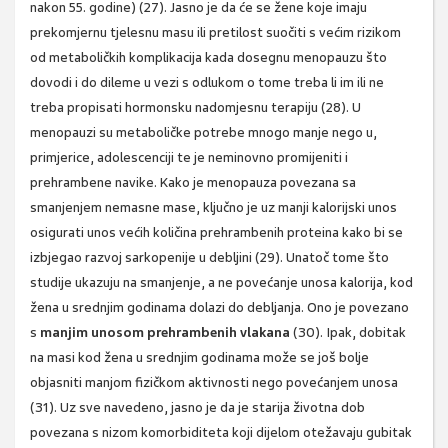
nakon 55. godine) (27). Jasno je da će se žene koje imaju
prekomjernu tjelesnu masu ili pretilost suočiti s većim rizikom
od metaboličkih komplikacija kada dosegnu menopauzu što
dovodi i do dileme u vezi s odlukom o tome treba li im ili ne
treba propisati hormonsku nadomjesnu terapiju (28). U
menopauzi su metaboličke potrebe mnogo manje nego u,
primjerice, adolescenciji te je neminovno promijeniti i
prehrambene navike. Kako je menopauza povezana sa
smanjenjem nemasne mase, ključno je uz manji kalorijski unos
osigurati unos većih količina prehrambenih proteina kako bi se
izbjegao razvoj sarkopenije u debljini (29). Unatoč tome što
studije ukazuju na smanjenje, a ne povećanje unosa kalorija, kod
žena u srednjim godinama dolazi do debljanja. Ono je povezano
s
manjim unosom prehrambenih vlakana
(30). Ipak, dobitak
na masi kod žena u srednjim godinama može se još bolje
objasniti manjom fizičkom aktivnosti nego povećanjem unosa
(31). Uz sve navedeno, jasno je da je starija životna dob
povezana s nizom komorbiditeta koji dijelom otežavaju gubitak