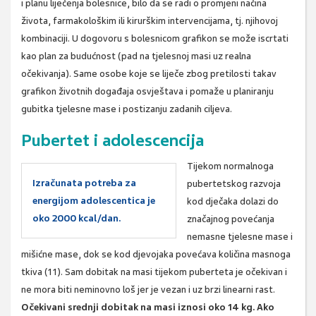
i planu liječenja bolesnice, bilo da se radi o promjeni načina
života, farmakološkim ili kirurškim intervencijama, tj. njihovoj
kombinaciji. U dogovoru s bolesnicom grafikon se može iscrtati
kao plan za budućnost (pad na tjelesnoj masi uz realna
očekivanja). Same osobe koje se liječe zbog pretilosti takav
grafikon životnih događaja osvještava i pomaže u planiranju
gubitka tjelesne mase i postizanju zadanih ciljeva.
Pubertet i adolescencija
Tijekom normalnoga
Izračunata potreba za
pubertetskog razvoja
energijom adolescentica je
kod dječaka dolazi do
oko 2000 kcal/dan.
značajnog povećanja
nemasne tjelesne mase i
mišićne mase, dok se kod djevojaka povećava količina masnoga
tkiva (11). Sam dobitak na masi tijekom puberteta je očekivan i
ne mora biti neminovno loš jer je vezan i uz brzi linearni rast.
Očekivani srednji dobitak na masi iznosi oko 14 kg.
Ako