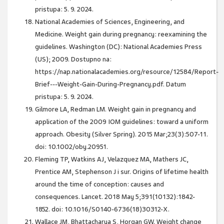
pristupa: 5. 9. 2024.
National Academies of Sciences, Engineering, and
Medicine. Weight gain during pregnancy: reexamining the
guidelines. Washington (DC): National Academies Press
(US); 2009. Dostupno na:
https://nap.nationalacademies.org/resource/12584/Report-
Brief---Weight-Gain-During-Pregnancy.pdf. Datum
pristupa: 5. 9. 2024.
Gilmore LA, Redman LM. Weight gain in pregnancy and
application of the 2009 IOM guidelines: toward a uniform
approach. Obesity (Silver Spring). 2015 Mar;23(3):507-11.
doi: 10.1002/oby.20951.
Fleming TP, Watkins AJ, Velazquez MA, Mathers JC,
Prentice AM, Stephenson J i sur. Origins of lifetime health
around the time of conception: causes and
consequences. Lancet. 2018 May 5;391(10132):1842-
1852. doi: 10.1016/S0140-6736(18)30312-X.
Wallace JM, Bhattacharya S, Horgan GW. Weight change