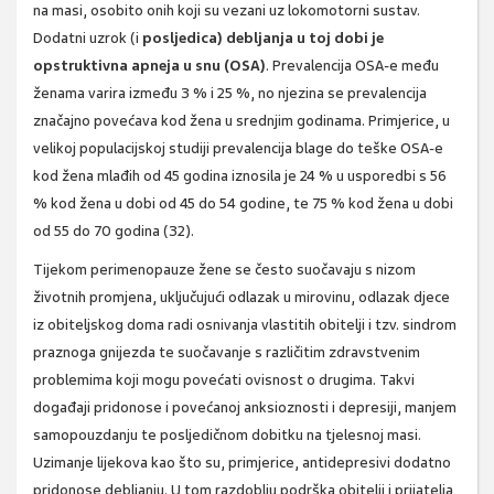
na masi, osobito onih koji su vezani uz lokomotorni sustav.
Dodatni uzrok (i
posljedica) debljanja u toj dobi je
opstruktivna apneja u snu (OSA)
. Prevalencija OSA-e među
ženama varira između 3 % i 25 %, no njezina se prevalencija
značajno povećava kod žena u srednjim godinama. Primjerice, u
velikoj populacijskoj studiji prevalencija blage do teške OSA-e
kod žena mlađih od 45 godina iznosila je 24 % u usporedbi s 56
% kod žena u dobi od 45 do 54 godine, te 75 % kod žena u dobi
od 55 do 70 godina (32).
Tijekom perimenopauze žene se često suočavaju s nizom
životnih promjena, uključujući odlazak u mirovinu, odlazak djece
iz obiteljskog doma radi osnivanja vlastitih obitelji i tzv. sindrom
praznoga gnijezda te suočavanje s različitim zdravstvenim
problemima koji mogu povećati ovisnost o drugima. Takvi
događaji pridonose i povećanoj anksioznosti i depresiji, manjem
samopouzdanju te posljedičnom dobitku na tjelesnoj masi.
Uzimanje lijekova kao što su, primjerice, antidepresivi dodatno
pridonose debljanju. U tom razdoblju podrška obitelji i prijatelja