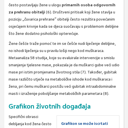
često postavljaju žene u ulogu
primarnih osoba odgovornih
za prehranu obitelji
(6). Društveni pritisak koji žene stavlja u
poziciju „čuvarica prehrane“ obitelji često rezultira povećanim
osjećajem krivnje kada se djeca suočavaju s problemom debljine
što žene dodatno psihološki opterećuje.
Žene češće traže pomoć te im se češće nudi liječenje debljine,
no ishodi liječenja su u pravilu lošiji nego kod muškaraca.
Metaanaliza 58 studija, koje su evaluirale intervencije u smislu
smanjenja tjelesne mase, pokazala je da muškarci gube veći udio
mase pri istim promjenama životnog stila (7). Također, gubitak
mase različito utječe na metaboličke ishode kod muškaraca i
žena, pri čemu muškarci postižu veći gubitak intraabdominalne
masti i izraženije poboljšanje metaboličkih parametara (8).
Grafikon životnih događaja
Specifični obrasci
Grafikon se može iscrtati
debljanja kod žena često