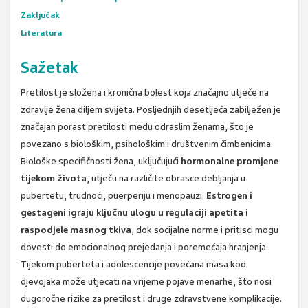
Zaključak
Literatura
Sažetak
Pretilost je složena i kronična bolest koja značajno utječe na
zdravlje žena diljem svijeta. Posljednjih desetljeća zabilježen je
značajan porast pretilosti među odraslim ženama, što je
povezano s biološkim, psihološkim i društvenim čimbenicima.
Biološke specifičnosti žena, uključujući
hormonalne promjene
tijekom života
, utječu na različite obrasce debljanja u
pubertetu, trudnoći, puerperiju i menopauzi.
Estrogen i
gestageni igraju ključnu ulogu u regulaciji apetita i
raspodjele masnog tkiva
, dok socijalne norme i pritisci mogu
dovesti do emocionalnog prejedanja i poremećaja hranjenja.
Tijekom puberteta i adolescencije povećana masa kod
djevojaka može utjecati na vrijeme pojave menarhe, što nosi
dugoročne rizike za pretilost i druge zdravstvene komplikacije.