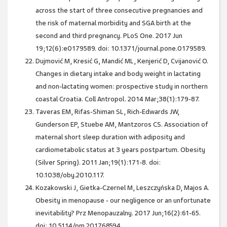
across the start of three consecutive pregnancies and
the risk of maternal morbidity and SGA birth at the
second and third pregnancy. PLoS One. 2017 Jun
19;12(6):e0179589. doi: 10.1371/journal.pone.0179589.
Dujmović M, Kresić G, Mandić ML, Kenjerić D, Cvijanović O.
Changes in dietary intake and body weight in lactating
and non-lactating women: prospective study in northern
coastal Croatia. Coll Antropol. 2014 Mar;38(1):179-87.
Taveras EM, Rifas-Shiman SL, Rich-Edwards JW,
Gunderson EP, Stuebe AM, Mantzoros CS. Association of
maternal short sleep duration with adiposity and
cardiometabolic status at 3 years postpartum. Obesity
(Silver Spring). 2011 Jan;19(1):171-8. doi:
10.1038/oby.2010.117.
Kozakowski J, Gietka-Czernel M, Leszczyńska D, Majos A.
Obesity in menopause - our negligence or an unfortunate
inevitability? Prz Menopauzalny. 2017 Jun;16(2):61-65.
doi: 10.5114/pm.2017.68594.