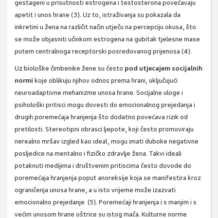
gestageni u prisutnosti estrogena i testosterona povećavaju
apetit i unos hrane (3). Uz to, istraživanja su pokazala da
inkretini u žena na različit način utječu na percepciju okusa, što
se može objasniti učinkom estrogena na gubitak tjelesne mase
putem centralnoga receptorski posredovanog prijenosa (4).
Uz biološke čimbenike žene su često
pod utjecajem socijalnih
normi
koje oblikuju njihov odnos prema hrani, uključujući
neuroadaptivne mehanizme unosa hrane. Socijalne uloge i
psihološki pritisci mogu dovesti do emocionalnog prejedanja i
drugih poremećaja hranjenja što dodatno povećava rizik od
pretilosti. Stereotipni obrasci ljepote, koji često promoviraju
nerealno mršav izgled kao ideal, mogu imati duboke negativne
posljedice na mentalno i fizičko zdravlje žena. Takvi ideali
potaknuti medijima i društvenim pritiscima često dovode do
poremećaja hranjenja poput anoreksije koja se manifestira kroz
ograničenja unosa hrane, a u isto vrijeme može izazvati
emocionalno prejedanje (5). Poremećaji hranjenja i s manjim i s
većim unosom hrane oštrice su istog mača. Kulturne norme