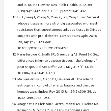
and 2018. Int J Environ Res Public Health. 2022 Dec
7;19(24):16412. doi: 10.3390/ijerph192416412.
Liu L, Feng J, Zhang G, Yuan X, Li F, Yang T i sur. Visceral
adipose tissue is more strongly associated with insulin
resistance than subcutaneous adipose tissue in Chinese
subjects with pre-diabetes. Curr Med Res Opin. 2018
Jan;34(1):123-129. doi:
10.1080/03007995.2017.1364226.
Karastergiou K, Smith SR, Greenberg AS, Fried SK. Sex
differences in human adipose tissues - the biology of
pear shape. Biol Sex Differ. 2012 May 31;3(1):13. doi:
10.1186/2042-6410-3-13.
Mauvais-Jarvis F, Clegg DJ, Hevener AL. The role of
estrogens in control of energy balance and glucose
homeostasis. Endocr Rev. 2013 Jun;34(3):309-38. doi:
10.1210/er.2012-1055.
Anagnostis P, Christou K, Artzouchaltzi AM, Gkekas NK,
Kosmidou N, Siolos P i sur. Early menopause and