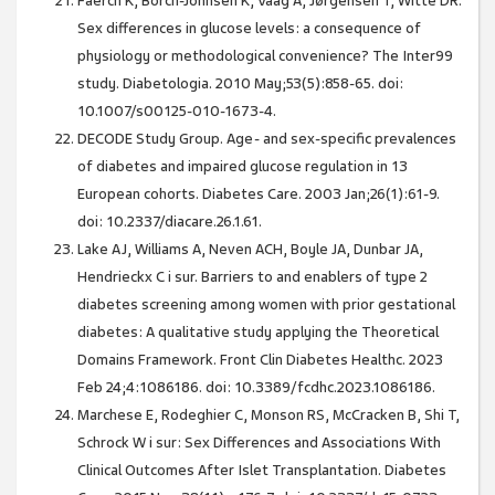
Faerch K, Borch-Johnsen K, Vaag A, Jørgensen T, Witte DR.
Sex differences in glucose levels: a consequence of
physiology or methodological convenience? The Inter99
study. Diabetologia. 2010 May;53(5):858-65. doi:
10.1007/s00125-010-1673-4.
DECODE Study Group. Age- and sex-specific prevalences
of diabetes and impaired glucose regulation in 13
European cohorts. Diabetes Care. 2003 Jan;26(1):61-9.
doi: 10.2337/diacare.26.1.61.
Lake AJ, Williams A, Neven ACH, Boyle JA, Dunbar JA,
Hendrieckx C i sur. Barriers to and enablers of type 2
diabetes screening among women with prior gestational
diabetes: A qualitative study applying the Theoretical
Domains Framework. Front Clin Diabetes Healthc. 2023
Feb 24;4:1086186. doi: 10.3389/fcdhc.2023.1086186.
Marchese E, Rodeghier C, Monson RS, McCracken B, Shi T,
Schrock W i sur: Sex Differences and Associations With
Clinical Outcomes After Islet Transplantation. Diabetes