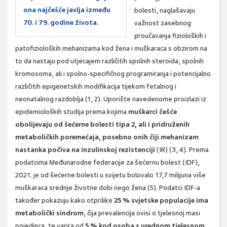
ona najčešće javlja između
bolesti, naglašavaju
70. i 79. godine života.
važnost zasebnog
proučavanja fizioloških i
patofizioloških mehanizama kod žena i muškaraca s obzirom na
to da nastaju pod utjecajem različitih spolnih steroida, spolnih
kromosoma, ali i spolno-specifičnog programiranja i potencijalno
različitih epigenetskih modifikacija tijekom fetalnog i
neonatalnog razdoblja (1, 2). Uporište navedenome proizlazi iz
epidemioloških studija prema kojima
muškarci češće
obolijevaju od šećerne bolesti tipa 2, ali i pridruženih
metaboličkih poremećaja, posebno onih čiji mehanizam
nastanka počiva na inzulinskoj rezistenciji
(IR) (3, 4). Prema
podatcima Međunarodne federacije za šećernu bolest (IDF),
2021. je od šećerne bolesti u svijetu bolovalo 17,7 milijuna više
muškaraca srednje životne dobi nego žena (5). Podatci IDF-a
također pokazuju kako otprilike
25 % svjetske populacije ima
metabolički sindrom
, čija prevalencija ovisi o tjelesnoj masi
pojedinca, te varira od
5 % kod osoba s urednom tjelesnom