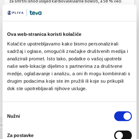
za smrtni ishod uslijed kardiovaskularne bolesti, a 58 % veći
rizik za smrt od koronarne bolesti srca (5, 26).
Ova web-stranica koristi kolačiće
Kolačiće upotrebljavamo kako bismo personalizirali
sadržaj i oglase, omogućili značajke društvenih medija i
analizirali promet. Isto tako, podatke o vašoj upotrebi
naše web-lokacije dijelimo s partnerima za društvene
medije, oglašavanje i analizu, a oni ih mogu kombinirati s
drugim podacima koje ste im pružili ili koje su prikupili
dok ste upotrebljavali njihove usluge.
Odabir
Nužni
pristanka
povećaj sliku
Za postavke
Dakle, u pristupu liječenju nameće se potreba dodatne