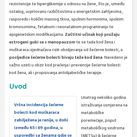
rezistencije te hiperglikemije u odnosu na žene, što je, između
ostalog, uvjetovano različitostima u energetskim zahtjevima,
rasporedu i količini masnog tkiva, spolnim hormonima, spolnim
kromosomima, fetalnom i neonatalnom programiranju te
epigenetskim modifikacijama.
Zaštitni učinak koji pružaju
estrogeni gubi se s menopauzom
te se tada kod žena i
muškaraca izjednačava rizik obolijevanja od šećerne bolesti, a
posljedice šećerne bolesti bivaju teže kod žena
. Navedeno je
važno uzeti u obzir kod praćenja i prevencije šećerne bolesti
kod žena, ali i propisivanja antidijabetičke terapije.
Uvod
Unatrag nekoliko godina
Vršna incidencija šećerne
istraživanja usmjerena na
bolesti kod muškaraca
metaboličke
zabilježena je ranije, u dobi
poremećaje, poput
između 65 i 69 godina, u
metaboličkog sindroma
usporedbi sa ženama gdje se
(METSy) ili šećerne