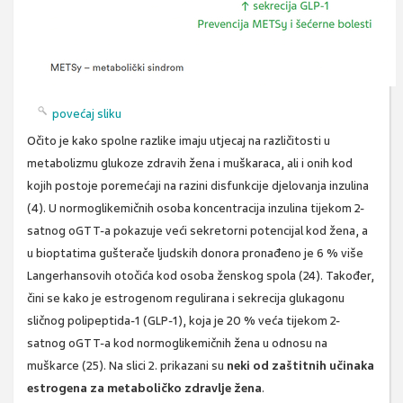
povećaj sliku
Očito je kako spolne razlike imaju utjecaj na različitosti u
metabolizmu glukoze zdravih žena i muškaraca, ali i onih kod
kojih postoje poremećaji na razini disfunkcije djelovanja inzulina
(4). U normoglikemičnih osoba koncentracija inzulina tijekom 2-
satnog oGTT-a pokazuje veći sekretorni potencijal kod žena, a
u bioptatima gušterače ljudskih donora pronađeno je 6 % više
Langerhansovih otočića kod osoba ženskog spola (24). Također,
čini se kako je estrogenom regulirana i sekrecija glukagonu
sličnog polipeptida-1 (GLP-1), koja je 20 % veća tijekom 2-
satnog oGTT-a kod normoglikemičnih žena u odnosu na
muškarce (25). Na slici 2. prikazani su
neki od zaštitnih učinaka
estrogena za metaboličko zdravlje žena
.