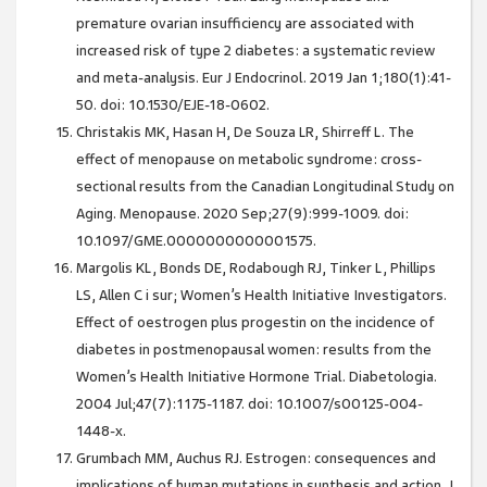
premature ovarian insufficiency are associated with
increased risk of type 2 diabetes: a systematic review
and meta-analysis. Eur J Endocrinol. 2019 Jan 1;180(1):41-
50. doi: 10.1530/EJE-18-0602.
Christakis MK, Hasan H, De Souza LR, Shirreff L. The
effect of menopause on metabolic syndrome: cross-
sectional results from the Canadian Longitudinal Study on
Aging. Menopause. 2020 Sep;27(9):999-1009. doi:
10.1097/GME.0000000000001575.
Margolis KL, Bonds DE, Rodabough RJ, Tinker L, Phillips
LS, Allen C i sur; Women’s Health Initiative Investigators.
Effect of oestrogen plus progestin on the incidence of
diabetes in postmenopausal women: results from the
Women’s Health Initiative Hormone Trial. Diabetologia.
2004 Jul;47(7):1175-1187. doi: 10.1007/s00125-004-
1448-x.
Grumbach MM, Auchus RJ. Estrogen: consequences and
implications of human mutations in synthesis and action. J