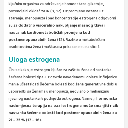
ključnim organima za održavanje homeostaze glikemije,
potencijalni okidač za IR (3, 12). Uz promjene vezane uz
starenje, menopauza i pad koncentracije estrogena odgovorni
su za
dodatno visceralno nakupljanje masnog tkiva i
nastanak kardiometaboličkih promjena kod
postmenopauzalnih žena
(13). Razlike u metaboličkim
osobitostima žena i muškaraca prikazane su na slici 1.
Uloga estrogena
Čini se kako je estrogen ključan za zaštitu žena od nastanka
šećerne bolesti tipa 2. Potvrde navedenomu dolaze iz činjenice
manje učestalosti šećerne bolesti kod žena generativne dobi u
usporedbi sa ženama u menopauzi, neovisno o mehanizmu
njezinog nastanka ili podrijetlu estrogena. Naime, i
hormonska
nadomjesna terapija na bazi estrogena može smanjiti rizik
nastanka šećerne bolesti kod postmenopauzalnih žena za
21 – 35 %
(13 – 16).