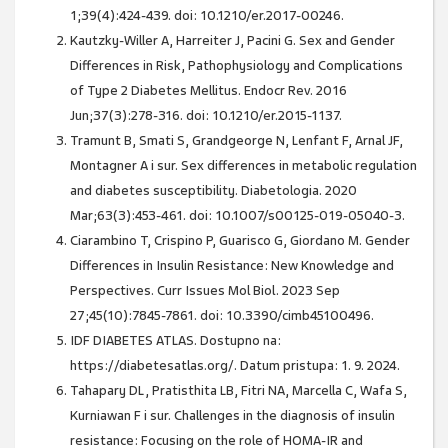
1;39(4):424-439. doi: 10.1210/er.2017-00246.
Kautzky-Willer A, Harreiter J, Pacini G. Sex and Gender
Differences in Risk, Pathophysiology and Complications
of Type 2 Diabetes Mellitus. Endocr Rev. 2016
Jun;37(3):278-316. doi: 10.1210/er.2015-1137.
Tramunt B, Smati S, Grandgeorge N, Lenfant F, Arnal JF,
Montagner A i sur. Sex differences in metabolic regulation
and diabetes susceptibility. Diabetologia. 2020
Mar;63(3):453-461. doi: 10.1007/s00125-019-05040-3.
Ciarambino T, Crispino P, Guarisco G, Giordano M. Gender
Differences in Insulin Resistance: New Knowledge and
Perspectives. Curr Issues Mol Biol. 2023 Sep
27;45(10):7845-7861. doi: 10.3390/cimb45100496.
IDF DIABETES ATLAS. Dostupno na:
https://diabetesatlas.org/. Datum pristupa: 1. 9. 2024.
Tahapary DL, Pratisthita LB, Fitri NA, Marcella C, Wafa S,
Kurniawan F i sur. Challenges in the diagnosis of insulin
resistance: Focusing on the role of HOMA-IR and