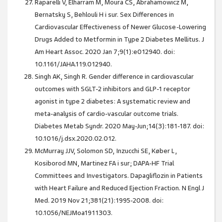
Raparelli V, Elharram M, Moura CS, Abrahamowicz M,
Bernatsky S, Behlouli H i sur. Sex Differences in
Cardiovascular Effectiveness of Newer Glucose-Lowering
Drugs Added to Metformin in Type 2 Diabetes Mellitus. J
Am Heart Assoc. 2020 Jan 7;9(1):e012940. doi:
10.1161/JAHA.119.012940.
Singh AK, Singh R. Gender difference in cardiovascular
outcomes with SGLT-2 inhibitors and GLP-1 receptor
agonist in type 2 diabetes: A systematic review and
meta-analysis of cardio-vascular outcome trials.
Diabetes Metab Syndr. 2020 May-Jun;14(3):181-187. doi:
10.1016/j.dsx.2020.02.012.
McMurray JJV, Solomon SD, Inzucchi SE, Køber L,
Kosiborod MN, Martinez FA i sur; DAPA-HF Trial
Committees and Investigators. Dapagliflozin in Patients
with Heart Failure and Reduced Ejection Fraction. N Engl J
Med. 2019 Nov 21;381(21):1995-2008. doi:
10.1056/NEJMoa1911303.