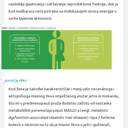
razdoblja gladovanja i održavanje reproduktivne funkcije, dok je
kod muškaraca veća potreba za mobilizacijom izvora energije u
svrhu tjelesne aktivnosti.
povećaj sliku
Kod žena je također karakterističan i manji udio visceralnoga i
ektopičnoga masnog tkiva smještenog unutar jetre ili miokarda,
što im u predmenopauzi pruža dodatnu zaštitu od nastanka
metaboličkih poremećaja poput MASLD-a (engl.
metabolic
dysfunction-associated steatotic liver disease
) i tipa 2 šećerne
bolesti s obzirom na to da je masno tkivo u jetri i gušterači,