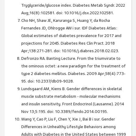
Tryglyceride/glucose index. Diabetes Metab Syndr. 2022
Aug;16(8):102581. doi: 10.1016/j.dsx.2022.102581.
Cho NH, Shaw JE, Karuranga S, Huang Y, da Rocha
Fernandes JD, Ohlrogge AW i sur. IDF Diabetes Atlas:
Global estimates of diabetes prevalence for 2017 and
projections for 2045. Diabetes Res Clin Pract. 2018
Apr;138:271-281. doi: 10.1016/j.diabres.2018.02.023.
Defronzo RA. Banting Lecture. From the triumvirate to
the ominous octet: a new paradigm for the treatment of
type 2 diabetes mellitus. Diabetes. 2009 Apr;58(4):773-
95. doi: 10.2337/db09-9028.
Lundsgaard AM, Kiens B. Gender differences in skeletal
muscle substrate metabolism - molecular mechanisms
and insulin sensitivity. Front Endocrinol (Lausanne). 2014
Nov 13;5:195. doi: 10.3389/fendo.2014.00195.
Wang Y, Cao P, Liu F, Chen Y, Xie J, Bai B i sur. Gender
Differences in Unhealthy Lifestyle Behaviors among
Adults with Diabetes in the United States between 1999