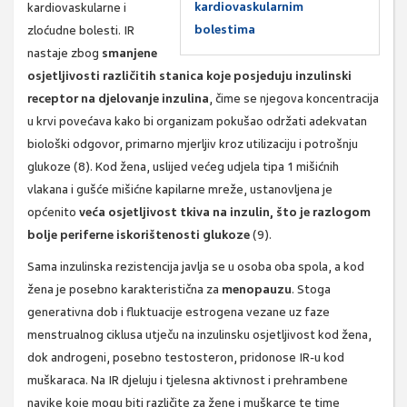
kardiovaskularnim
kardiovaskularne i
bolestima
zloćudne bolesti. IR
nastaje zbog
smanjene
osjetljivosti različitih stanica koje posjeduju inzulinski
receptor na djelovanje inzulina
, čime se njegova koncentracija
u krvi povećava kako bi organizam pokušao održati adekvatan
biološki odgovor, primarno mjerljiv kroz utilizaciju i potrošnju
glukoze (8). Kod žena, uslijed većeg udjela tipa 1 mišićnih
vlakana i gušće mišićne kapilarne mreže, ustanovljena je
općenito
veća osjetljivost tkiva na inzulin, što je razlogom
bolje periferne iskorištenosti glukoze
(9).
Sama inzulinska rezistencija javlja se u osoba oba spola, a kod
žena je posebno karakteristična za
menopauzu
. Stoga
generativna dob i fluktuacije estrogena vezane uz faze
menstrualnog ciklusa utječu na inzulinsku osjetljivost kod žena,
dok androgeni, posebno testosteron, pridonose IR-u kod
muškaraca. Na IR djeluju i tjelesna aktivnost i prehrambene
navike koje mogu biti različite za žene i muškarce te time