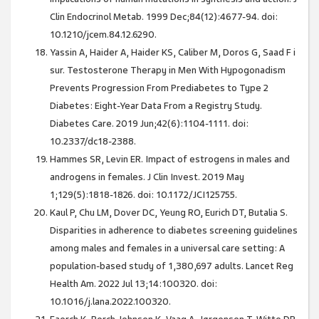
Clin Endocrinol Metab. 1999 Dec;84(12):4677-94. doi:
10.1210/jcem.84.12.6290.
Yassin A, Haider A, Haider KS, Caliber M, Doros G, Saad F i
sur. Testosterone Therapy in Men With Hypogonadism
Prevents Progression From Prediabetes to Type 2
Diabetes: Eight-Year Data From a Registry Study.
Diabetes Care. 2019 Jun;42(6):1104-1111. doi:
10.2337/dc18-2388.
Hammes SR, Levin ER. Impact of estrogens in males and
androgens in females. J Clin Invest. 2019 May
1;129(5):1818-1826. doi: 10.1172/JCI125755.
Kaul P, Chu LM, Dover DC, Yeung RO, Eurich DT, Butalia S.
Disparities in adherence to diabetes screening guidelines
among males and females in a universal care setting: A
population-based study of 1,380,697 adults. Lancet Reg
Health Am. 2022 Jul 13;14:100320. doi:
10.1016/j.lana.2022.100320.