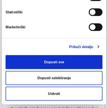
individualizacije terapije i prema spolu kao važnoj odrednici
uspjeha liječenja (tablica 1.).
Statistički
Navedeno je već dobro poznato u liječenju djevojaka i mladih
žena generativne dobi oboljelih od šećerne bolesti tipa 1, gdje
Marketinški
se zahtjevi za inzulinom mijenjaju ovisno o fazi menstrualnog
ciklusa, a u novije vrijeme postoje i dokazi o drugačijoj
kardiovaskularnoj učinkovitosti antihiperglikemika vezanoj uz
Prikaži detalje
spol. Primjerice, prema recentno objavljenim podacima,
GLP-
1RA
(agonisti
glucagon-like peptide
-1 receptora)
pridodani na
metformin mogu pružiti bolju kardiovaskularnu zaštitu
Dopusti sve
ženama oboljelima od šećerne bolesti tipa 2 u odnosu na
muškarce
, dok je kardioprotektivno djelovanje SGLT-2
Dopusti selektiranje
inhibitora (inhibitori suprijenosnika natrija-glukoze 2, engl.
sodium-glucose co-transporter 2 inhibitors
), čini se, manje
izraženo kod žena (27 – 29). Također, kod žena je veća i
Uskrati
učestalost nuspojava vezanih uz primjenu različitih
antihiperglikemika (30). Stoga je u budućnosti važno usmjeriti