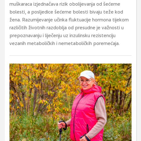
muškaraca izjednačava rizik obolijevanja od šećerne
bolesti, a posljedice šećerne bolesti bivaju teže kod
žena. Razumijevanje učinka fluktuacije hormona tijekom
različitih životnih razdoblja od presudne je važnosti u
prepoznavanju i liječenju uz inzulinsku rezistenciju
vezanih metaboličkih i nemetaboličkih poremećaja.