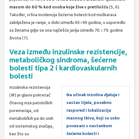
masom do 60 % kod osoba koje žive s pretilošću
(5, 6).
Također, vršna incidencija šećerne bolesti kod muškaraca
zabilježena je ranije, u dobi između 65 i 69 godina, u usporedbi
sa ženama gdje se ona najčešće javlja između 70. i 79. godine
života (7).
Veza između inzulinske rezistencije,
metaboličkog sindroma, šećerne
bolesti tipa 2 i kardiovaskularnih
bolesti
Inzulinska rezistencija
Na učinak inzulina djeluje i
(IR) je glavni pokretač
sastav tijela, posebno
čitavog niza patoloških
raspored i lokalizacija
poremećaja, od
masnog tkiva, koji su usko
metaboličkih pa do onih
povezani s nastankom
od sistemskog značaja,
šećerne bolesti i
kao što su