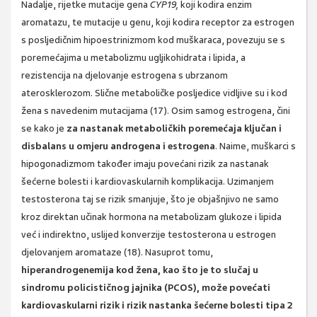
Nadalje, rijetke mutacije gena
CYP19,
koji kodira enzim
aromatazu, te mutacije u genu, koji kodira receptor za estrogen
s posljedičnim hipoestrinizmom kod muškaraca, povezuju se s
poremećajima u metabolizmu ugljikohidrata i lipida, a
rezistencija na djelovanje estrogena s ubrzanom
aterosklerozom. Slične metaboličke posljedice vidljive su i kod
žena s navedenim mutacijama (17). Osim samog estrogena, čini
se kako je
za nastanak metaboličkih poremećaja ključan i
disbalans u omjeru androgena i estrogena
. Naime, muškarci s
hipogonadizmom također imaju povećani rizik za nastanak
šećerne bolesti i kardiovaskularnih komplikacija. Uzimanjem
testosterona taj se rizik smanjuje, što je objašnjivo ne samo
kroz direktan učinak hormona na metabolizam glukoze i lipida
već i indirektno, uslijed konverzije testosterona u estrogen
djelovanjem aromataze (18). Nasuprot tomu,
hiperandrogenemija kod žena, kao što je to slučaj u
sindromu policističnog jajnika (PCOS), može povećati
kardiovaskularni rizik i rizik nastanka šećerne bolesti tipa 2