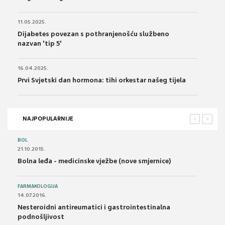
11.05.2025.
Dijabetes povezan s pothranjenošću službeno
nazvan 'tip 5'
16.04.2025.
Prvi Svjetski dan hormona: tihi orkestar našeg tijela
NAJPOPULARNIJE
<
>
BOL
21.10.2015.
Bolna leđa - medicinske vježbe (nove smjernice)
FARMAKOLOGIJA
14.07.2016.
Nesteroidni antireumatici i gastrointestinalna
podnošljivost