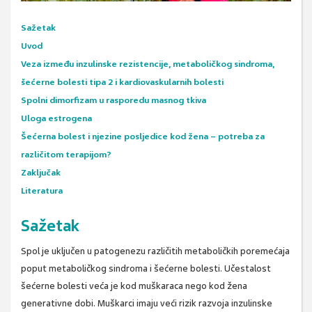
Sažetak
Uvod
Veza između inzulinske rezistencije, metaboličkog sindroma,
šećerne bolesti tipa 2 i kardiovaskularnih bolesti
Spolni dimorfizam u rasporedu masnog tkiva
Uloga estrogena
Šećerna bolest i njezine posljedice kod žena – potreba za
različitom terapijom?
Zaključak
Literatura
Sažetak
Spol je uključen u patogenezu različitih metaboličkih poremećaja
poput metaboličkog sindroma i šećerne bolesti. Učestalost
šećerne bolesti veća je kod muškaraca nego kod žena
generativne dobi. Muškarci imaju veći rizik razvoja inzulinske