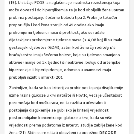
(19). U slučaju PCOS-a naglašena je inzulinska rezistencija koja
može dovesti i do hiperglikemije te je kod oboljelih žena uputan
probirna postojanje šećerne bolesti tipa 2. Probir je također
preporučljiv i kod žena starijih od 45 godina ako imaju
prekomjernu tjelesnu masu ili pretilost, ako su rađale
dijete/djecu prekomjerne tjelesne mase (> 4,08 kg) ili su imale
gestacijski dijabetes (GDM), zatim kod žena čiji roditelji i/ili
braća/sestre imaju šećernu bolest, koje su tjelesno smanjeno
aktivne (manje od 3x tjedno) ili neaktivne, boluju od arterijske
hipertenzije ili hiperlipidemije, odnosno u anamnezi imaju
preboljeli inzult ili infarkt (20).
Zanimljivo, kada se kao kriterij za probir postojanja disglikemije
uzme razina glukoze u krvi natašte ili HbA1c, veća je učestalost
poremećaja kod muškaraca, no ta razlika u učestalosti
postojanja disglikemije se gubi ako je kriterij vrijednost
postprandijalne koncentracije glukoze u krvi, kada su više
vrijednosti prema podatcima iz Inter99 studije zabilježene kod
žena (21). Slični su rezultati objavljeni i u opsežnoj
DECODE