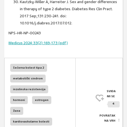
Kautzky-Willer A, Harreiter J. Sex and gender differences
in therapy of type 2 diabetes. Diabetes Res Clin Pract.
2017 Sep;131:230-241. doi:
10.1016/j.diabres.2017.07.012.
NPS-HR-NP-00243
Medicus 2024;33(2):169-173 (pdf)
šećerna bolest tipa 2
metabolički sindrom
inzulinska rezistencija
SVIĐA
MI SE
hormoni
estrogen
4
žene
POVRATAK
NA VRH
kardiovaskularne bolesti