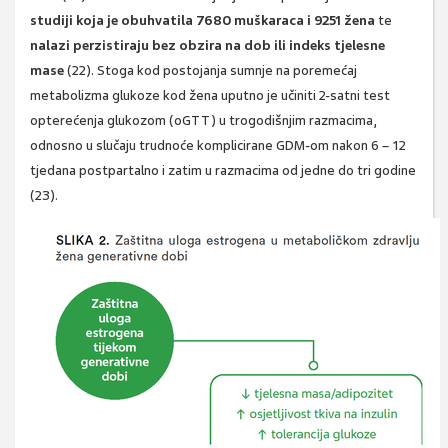
studiji koja je obuhvatila 7680 muškaraca i 9251 žena
te
nalazi perzistiraju bez obzira na dob ili indeks tjelesne
mase
(22). Stoga kod postojanja sumnje na poremećaj
metabolizma glukoze kod žena uputno je učiniti 2-satni test
opterećenja glukozom (oGTT) u trogodišnjim razmacima,
odnosno u slučaju trudnoće komplicirane GDM-om nakon 6 – 12
tjedana postpartalno i zatim u razmacima od jedne do tri godine
(23).