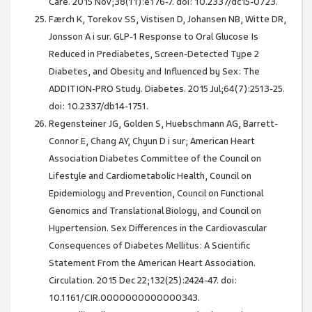
Care. 2015 Nov;38(11):e176-7. doi: 10.2337/dc15-0723.
Færch K, Torekov SS, Vistisen D, Johansen NB, Witte DR,
Jonsson A i sur. GLP-1 Response to Oral Glucose Is
Reduced in Prediabetes, Screen-Detected Type 2
Diabetes, and Obesity and Influenced by Sex: The
ADDITION-PRO Study. Diabetes. 2015 Jul;64(7):2513-25.
doi: 10.2337/db14-1751.
Regensteiner JG, Golden S, Huebschmann AG, Barrett-
Connor E, Chang AY, Chyun D i sur; American Heart
Association Diabetes Committee of the Council on
Lifestyle and Cardiometabolic Health, Council on
Epidemiology and Prevention, Council on Functional
Genomics and Translational Biology, and Council on
Hypertension. Sex Differences in the Cardiovascular
Consequences of Diabetes Mellitus: A Scientific
Statement From the American Heart Association.
Circulation. 2015 Dec 22;132(25):2424-47. doi:
10.1161/CIR.0000000000000343.