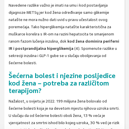
Navedene razlike važno je imati na umu i kod postavljanja
dijagnoze METSy jer kod žena određivanje samo glikemije
natašte ne mora nužno dati uvid u pravu učestalost ovog
poremećaja. Tako hiperglikemija natašte karakteristična za
muškarce korelira s IR-om na razini hepatocita te smanjenom
ranom fazom lučenja inzulina, dok
kod žena dominira periferni
IR i postprandijalna hiperglikemija
(4). Spomenute razlike u
sekreciji inzulina i GLP-1 gube se u slučaju obolijevanja od
šećerne bolesti.
Šećerna bolest i njezine posljedice
kod žena – potreba za različitom
terapijom?
Nažalost, u svijetu je 2022. 199 milijuna žena bolovalo od
šećerne bolesti koja je na devetom mjestu njihova uzroka smrti.
U slučaju da od šećerne bolesti oboli žena, 13 % veća je
vjerojatnost za smrtni ishod bilo kojeg uzroka, 30 % veći je rizik