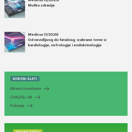
Medicus (2/2025)
Muško zdravlje
Medicus (1/2025)
Od nevidljivog do fatalnog: izabrane teme iz
kardiologije, nefrologije i endokrinologije
KORISNI ALATI
Klirens kreatinina
CHA
DS
-VA
2
2
Pušenje