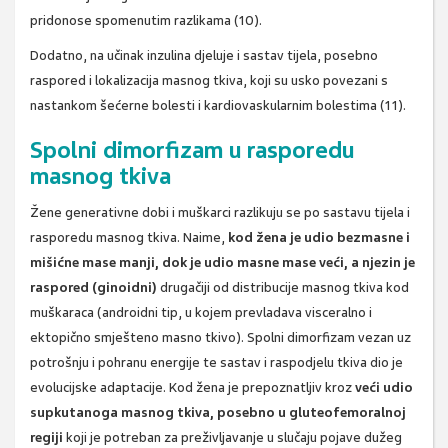
pridonose spomenutim razlikama (10).
Dodatno, na učinak inzulina djeluje i sastav tijela, posebno
raspored i lokalizacija masnog tkiva, koji su usko povezani s
nastankom šećerne bolesti i kardiovaskularnim bolestima (11).
Spolni dimorfizam u rasporedu
masnog tkiva
Žene generativne dobi i muškarci razlikuju se po sastavu tijela i
rasporedu masnog tkiva. Naime,
kod žena je udio bezmasne i
mišićne mase manji, dok je udio masne mase veći, a njezin je
raspored (ginoidni)
drugačiji od distribucije masnog tkiva kod
muškaraca (androidni tip, u kojem prevladava visceralno i
ektopično smješteno masno tkivo). Spolni dimorfizam vezan uz
potrošnju i pohranu energije te sastav i raspodjelu tkiva dio je
evolucijske adaptacije. Kod žena je prepoznatljiv kroz
veći udio
supkutanoga masnog tkiva, posebno u gluteofemoralnoj
regiji
koji je potreban za preživljavanje u slučaju pojave dužeg