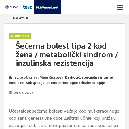
Naslovnica
DIJABETES
Šećerna bolest tipa 2 kod
žena / metabolički sindrom /
inzulinska rezistencija
Izv. prof. dr. sc. Maja Cigrovski Berković, specijalist interne
medicine, subspecijalist endokrinologije i dijabetologije
24.03.2025.
Učestalost šećerne bolesti veća je kod muškaraca nego
kod žena generativne dobi. Zaštitni učinak koji pružaju
estrogeni gubi se s menopauzom te se tada kod žena i