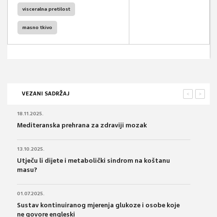
visceralna pretilost
masno tkivo
VEZANI SADRŽAJ
<
>
18.11.2025.
Mediteranska prehrana za zdraviji mozak
13.10.2025.
Utječu li dijete i metabolički sindrom na koštanu
masu?
01.07.2025.
Sustav kontinuiranog mjerenja glukoze i osobe koje
ne govore engleski