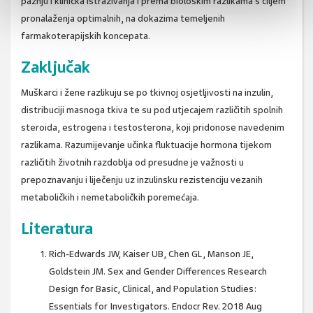
pažnju i klinička istraživanja i prema biološkim razlikama s ciljem
pronalaženja optimalnih, na dokazima temeljenih
farmakoterapijskih koncepata.
Zaključak
Muškarci i žene razlikuju se po tkivnoj osjetljivosti na inzulin,
distribuciji masnoga tkiva te su pod utjecajem različitih spolnih
steroida, estrogena i testosterona, koji pridonose navedenim
razlikama. Razumijevanje učinka fluktuacije hormona tijekom
različitih životnih razdoblja od presudne je važnosti u
prepoznavanju i liječenju uz inzulinsku rezistenciju vezanih
metaboličkih i nemetaboličkih poremećaja.
Literatura
Rich-Edwards JW, Kaiser UB, Chen GL, Manson JE,
Goldstein JM. Sex and Gender Differences Research
Design for Basic, Clinical, and Population Studies:
Essentials for Investigators. Endocr Rev. 2018 Aug