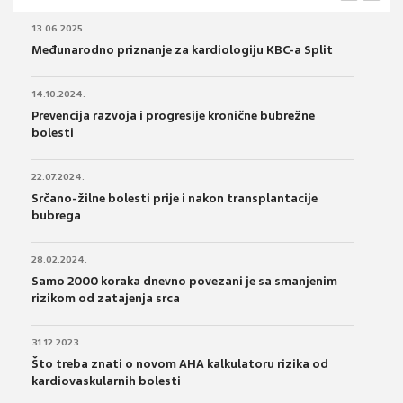
13.06.2025.
Međunarodno priznanje za kardiologiju KBC-a Split
14.10.2024.
Prevencija razvoja i progresije kronične bubrežne
bolesti
22.07.2024.
Srčano-žilne bolesti prije i nakon transplantacije
bubrega
28.02.2024.
Samo 2000 koraka dnevno povezani je sa smanjenim
rizikom od zatajenja srca
31.12.2023.
Što treba znati o novom AHA kalkulatoru rizika od
kardiovaskularnih bolesti