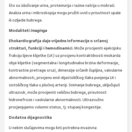
što su izlučivanje urina, proteinurija i razine natrija u mokraći.
Analiza urina i mikroskopija mogu pružiti uvid u prisutnost upale
ili ozljede bubrega.
Modaliteti
imaginga
Ehokardiografija daje vrijedne informacije o srčanoj
strukturi, funkciji i hemodinamici.
Može procijeniti ejekcijsku
frakciju lijeve klijetke (LK) uz procjenu kontraktilnosti miokarda
obje klijetke (segmentalna i longitudinalna brzina deformacije,
kontrastne pretrage srca), dimenzije srčanih šupljina, valvularne
abnormalnosti, procjenu end-dijastoličkog tlaka punjenja LK i
sistoličkog tlaka u plućnoj arteriji. Snimanje bubrega, uključujući
ultrazvuk, može procijeniti veličinu bubrega, prisutnost
hidronefroze i vaskularne abnormalnosti. Ultrazvučno
procjenjujemo volumni status, tj. stupanj kongestije.
Dodatna dijagnostika
U nekim slučajevima mogu biti potrebna invazivna