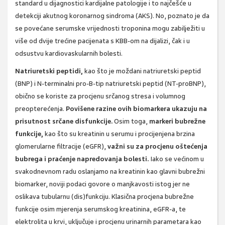
standard u dijagnostici kardijalne patologije i to najčešće u
detekciji akutnog koronarnog sindroma (AKS). No, poznato je da
se povećane serumske vrijednosti troponina mogu zabilježiti u
više od dvije trećine pacijenata s KBB-om na dijalizi, čak i u
odsustvu kardiovaskularnih bolesti.
Natriuretski peptidi,
kao što je moždani natriuretski peptid
(BNP) i N-terminalni pro-B-tip natriuretski peptid (NT-proBNP),
obično se koriste za procjenu srčanog stresa i volumnog
preopterećenja.
Povišene razine ovih biomarkera ukazuju na
prisutnost srčane disfunkcije.
Osim toga,
markeri bubrežne
funkcije,
kao što su kreatinin u serumu i procijenjena brzina
glomerularne filtracije (eGFR),
važni su za procjenu oštećenja
bubrega i praćenje napredovanja bolesti.
Iako se većinom u
svakodnevnom radu oslanjamo na kreatinin kao glavni bubrežni
biomarker, noviji podaci govore o manjkavosti istog jer ne
oslikava tubularnu (dis)funkciju. Klasična procjena bubrežne
funkcije osim mjerenja serumskog kreatinina, eGFR-a, te
elektrolita u krvi, uključuje i procjenu urinarnih parametara kao