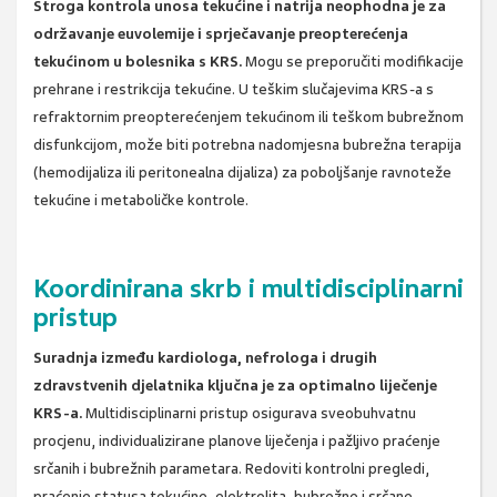
Stroga kontrola unosa tekućine i natrija neophodna je za
održavanje euvolemije i sprječavanje preopterećenja
tekućinom u bolesnika s KRS.
Mogu se preporučiti modifikacije
prehrane i restrikcija tekućine. U teškim slučajevima KRS-a s
refraktornim preopterećenjem tekućinom ili teškom bubrežnom
disfunkcijom, može biti potrebna nadomjesna bubrežna terapija
(hemodijaliza ili peritonealna dijaliza) za poboljšanje ravnoteže
tekućine i metaboličke kontrole.
Koordinirana skrb i multidisciplinarni
pristup
Suradnja između kardiologa, nefrologa i drugih
zdravstvenih djelatnika ključna je za optimalno liječenje
KRS-a.
Multidisciplinarni pristup osigurava sveobuhvatnu
procjenu, individualizirane planove liječenja i pažljivo praćenje
srčanih i bubrežnih parametara. Redoviti kontrolni pregledi,
praćenje statusa tekućine, elektrolita, bubrežne i srčane