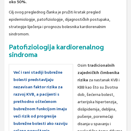
oko 50%.
Cilj ovog preglednog članka je pružiti kratak pregled
epidemiologije, patofiziologije, dijagnostičkih postupaka,
strategije liječenja i prognozu bolesnika kardiorenalnim
sindromom.
Patofiziologija kardiorenalnog
sindroma
Osim
tradicionalnih
Već i rani stadiji bubrežne
zajedničkih čimbenika
bolesti predstavljaju
rizika
za nastanak KVB i
nezavisan faktor rizika za
KBB kao što su životna
razvoj KVB, a pacijenti s
dob, šećerna bolest,
prethodno oštećenom
arterijska hipertenzija,
bubrežnom funkcijom imaju
dislipidemija, debljina,
veći rizik od progresije
pušenje, poremećaji
bubrežne bolesti ako razviju
disanja u spavanju i
srčano popuštanje.