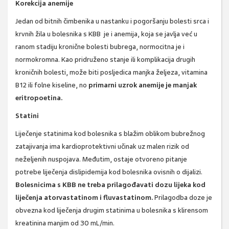
Korekcija anemije
Jedan od bitnih čimbenika u nastanku i pogoršanju bolesti srca i
krvnih žila u bolesnika s KBB je i anemija, koja se javlja već u
ranom stadiju kronične bolesti bubrega, normocitna je i
normokromna. Kao pridruženo stanje ili komplikacija drugih
kroničnih bolesti, može biti posljedica manjka željeza, vitamina
B12 ili folne kiseline, no
primarni uzrok anemije je manjak
eritropoetina.
Statini
Liječenje statinima kod bolesnika s blažim oblikom bubrežnog
zatajivanja ima kardioprotektivni učinak uz malen rizik od
neželjenih nuspojava. Međutim, ostaje otvoreno pitanje
potrebe liječenja dislipidemija kod bolesnika ovisnih o dijalizi.
Bolesnicima s KBB ne treba prilagođavati dozu lijeka kod
liječenja atorvastatinom i fluvastatinom.
Prilagodba doze je
obvezna kod liječenja drugim statinima u bolesnika s klirensom
kreatinina manjim od 30 mL/min.