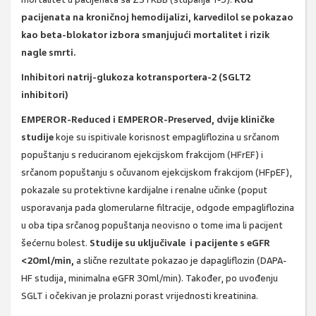
pacijenata na kroničnoj hemodijalizi, karvedilol se pokazao
kao beta-blokator izbora smanjujući mortalitet i rizik
nagle smrti.
Inhibitori natrij-glukoza kotransportera-2 (SGLT2
inhibitori)
EMPEROR-Reduced i EMPEROR-Preserved, dvije kliničke
studije
koje su ispitivale korisnost empagliflozina u srčanom
popuštanju s reduciranom ejekcijskom frakcijom (HFrEF) i
srčanom popuštanju s očuvanom ejekcijskom frakcijom (HFpEF),
pokazale su protektivne kardijalne i renalne učinke (poput
usporavanja pada glomerularne filtracije, odgode empagliflozina
u oba tipa srčanog popuštanja neovisno o tome ima li pacijent
šećernu bolest.
Studije su uključivale i pacijente s eGFR
<20ml/min,
a slične rezultate pokazao je dapagliflozin (DAPA-
HF studija, minimalna eGFR 30ml/min). Također, po uvođenju
SGLT i očekivan je prolazni porast vrijednosti kreatinina.