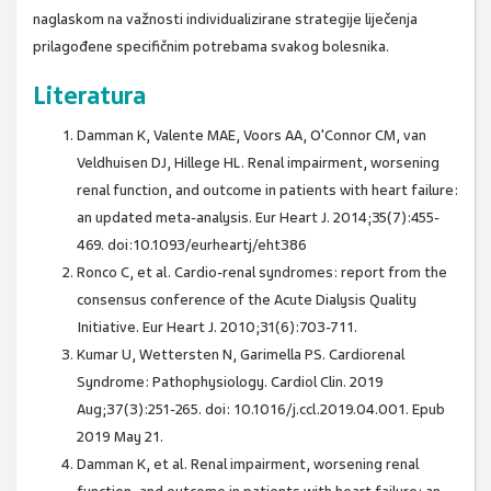
naglaskom na važnosti individualizirane strategije liječenja
prilagođene specifičnim potrebama svakog bolesnika.
Literatura
Damman K, Valente MAE, Voors AA, O'Connor CM, van
Veldhuisen DJ, Hillege HL. Renal impairment, worsening
renal function, and outcome in patients with heart failure:
an updated meta-analysis. Eur Heart J. 2014;35(7):455-
469. doi:10.1093/eurheartj/eht386
Ronco C, et al. Cardio-renal syndromes: report from the
consensus conference of the Acute Dialysis Quality
Initiative. Eur Heart J. 2010;31(6):703-711.
Kumar U, Wettersten N, Garimella PS. Cardiorenal
Syndrome: Pathophysiology. Cardiol Clin. 2019
Aug;37(3):251-265. doi: 10.1016/j.ccl.2019.04.001. Epub
2019 May 21.
Damman K, et al. Renal impairment, worsening renal