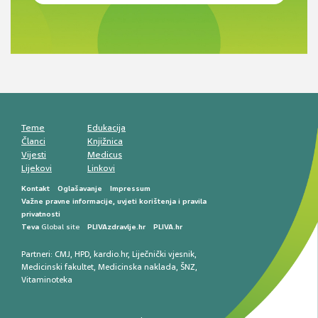
Novi pogled na migrenu: komorbiditeti, spolne
razlike i nove terapije
Antikoagulansi u ljekarničkoj praksi –
komunikacija, adherencija i sigurnost
Muško urološko zdravlje: od funkcionalnih
smetnji do rane onkološke dijagnostike
Mentalno zdravlje muškaraca: skriveni rizici i
kliničke posljedice
Životni stil i kardiovaskularno zdravlje
muškaraca
Teme
Edukacija
Članci
Knjižnica
Vijesti
Medicus
Lijekovi
Linkovi
Kontakt
Oglašavanje
Impressum
Važne pravne informacije, uvjeti korištenja i pravila
privatnosti
Teva
Global site
PLIVAzdravlje.hr
PLIVA.hr
Partneri:
CMJ
,
HPD
,
kardio.hr
,
Liječnički vjesnik
,
Medicinski fakultet
,
Medicinska naklada
,
ŠNZ
,
Vitaminoteka