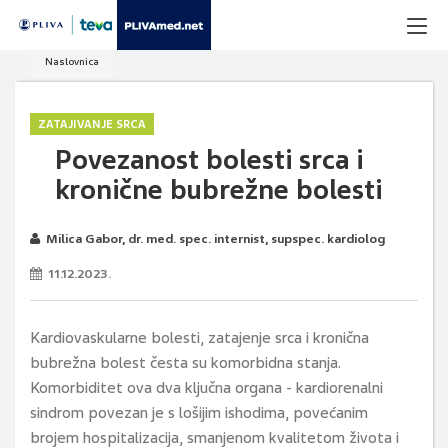
Naslovnica
ZATAJIVANJE SRCA
Povezanost bolesti srca i
kronične bubrežne bolesti
Milica Gabor, dr. med. spec. internist, supspec. kardiolog
11.12.2023.
Kardiovaskularne bolesti, zatajenje srca i kronična
bubrežna bolest česta su komorbidna stanja.
Komorbiditet ova dva ključna organa - kardiorenalni
sindrom povezan je s lošijim ishodima, povećanim
brojem hospitalizacija, smanjenom kvalitetom života i