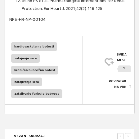
Jhund PS et al. Pharmacological Interventions for Renal
Protection. Eur Heart J. 2021;42(2):116-126
NPS-HR-NP-00104
kardiovaskularne bolesti
SVIĐA
zatajenje srca
MI SE
1
kronična bubrežna bolest
POVRATAK
zatajivanje srca
NA VRH
zatajivanje funkcije bubrega
VEZANI SADRŽAJ
<
>