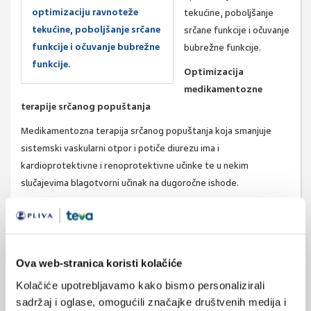
optimizaciju ravnoteže
tekućine, poboljšanje
tekućine, poboljšanje srčane
srčane funkcije i očuvanje
funkcije i očuvanje bubrežne
bubrežne funkcije.
funkcije.
Optimizacija
medikamentozne
terapije srčanog popuštanja
Medikamentozna terapija srčanog popuštanja koja smanjuje
sistemski vaskularni otpor i potiče diurezu ima i
kardioprotektivne i renoprotektivne učinke te u nekim
slučajevima blagotvorni učinak na dugoročne ishode.
Diuretici
Diuretici Henleove petlje i tiazidski diuretici su standardna
terapija u srčanom popuštanju,
a koriste za ublažavanje
Ova web-stranica koristi kolačiće
simptoma preopterećenja tekućinom i kongestije. Kliničke
studije do sada pokazale su da diuretici nemaju učinak na
Kolačiće upotrebljavamo kako bismo personalizirali
morbiditet i sprečavanje progresije srčanog popuštanja.
sadržaj i oglase, omogućili značajke društvenih medija i