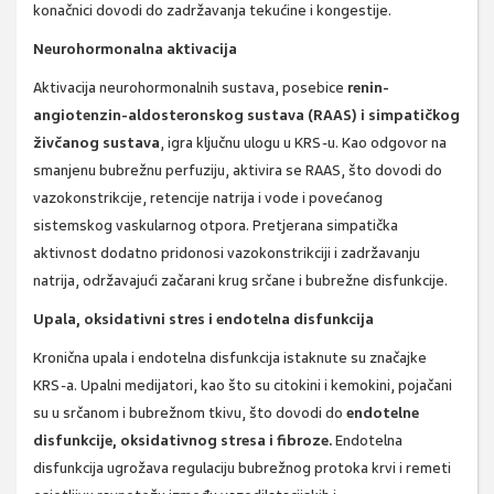
konačnici dovodi do zadržavanja tekućine i kongestije.
Neurohormonalna aktivacija
Aktivacija neurohormonalnih sustava, posebice
renin-
angiotenzin-aldosteronskog sustava (RAAS) i simpatičkog
živčanog sustava
, igra ključnu ulogu u KRS-u. Kao odgovor na
smanjenu bubrežnu perfuziju, aktivira se RAAS, što dovodi do
vazokonstrikcije, retencije natrija i vode i povećanog
sistemskog vaskularnog otpora. Pretjerana simpatička
aktivnost dodatno pridonosi vazokonstrikciji i zadržavanju
natrija, održavajući začarani krug srčane i bubrežne disfunkcije.
Upala, oksidativni stres i endotelna disfunkcija
Kronična upala i endotelna disfunkcija istaknute su značajke
KRS-a. Upalni medijatori, kao što su citokini i kemokini, pojačani
su u srčanom i bubrežnom tkivu, što dovodi do
endotelne
disfunkcije, oksidativnog stresa i fibroze.
Endotelna
disfunkcija ugrožava regulaciju bubrežnog protoka krvi i remeti