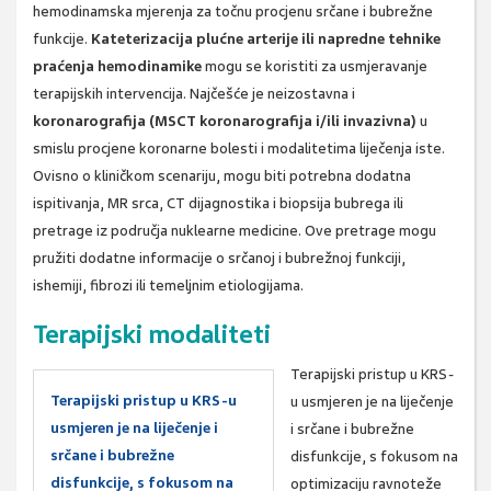
hemodinamska mjerenja za točnu procjenu srčane i bubrežne
funkcije.
Kateterizacija plućne arterije ili napredne tehnike
praćenja hemodinamike
mogu se koristiti za usmjeravanje
terapijskih intervencija. Najčešće je neizostavna i
koronarografija (MSCT koronarografija i/ili invazivna)
u
smislu procjene koronarne bolesti i modalitetima liječenja iste.
Ovisno o kliničkom scenariju, mogu biti potrebna dodatna
ispitivanja, MR srca, CT dijagnostika i biopsija bubrega ili
pretrage iz područja nuklearne medicine. Ove pretrage mogu
pružiti dodatne informacije o srčanoj i bubrežnoj funkciji,
ishemiji, fibrozi ili temeljnim etiologijama.
Terapijski modaliteti
Terapijski pristup u KRS-
Terapijski pristup u KRS-u
u usmjeren je na liječenje
usmjeren je na liječenje i
i srčane i bubrežne
srčane i bubrežne
disfunkcije, s fokusom na
disfunkcije, s fokusom na
optimizaciju ravnoteže