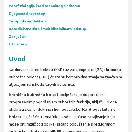
Patofiziologija kardiorenalnog sindroma
Dijagnostički pristup
Terapijski modaliteti
Koordinirana skrb i multidisciplinarni pristup
Zaključak
Literatura
Uvod
Kardiovaskularne bolesti (KVB) uz zatajenje srca (ZS) i kronična
bubrežna bolest (KBB) česta su komorbidna stanja sa značajnim
utjecajem na ishode takvih bolesnika.
Kronična bubrežna bolest
obilježena je dugoročnim i
progresivnim pogoršanjem bubrežnih funkcija, uključujući one
ekskrecijske, endokrine i homeostatske.
Kardiovaskularne
bolesti
najčešće u konačnici uvode u srčano zatajivanje koje
može biti različitog oblika (srčano popuštanje s reduciranom
ejekcijskom frakcijom - HRrEF, s umjereno reduciranom