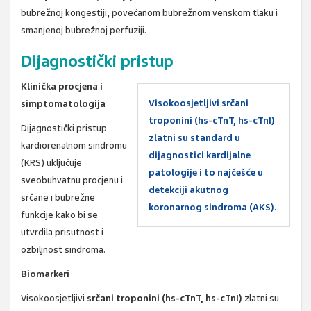
bubrežnoj kongestiji, povećanom bubrežnom venskom tlaku i
smanjenoj bubrežnoj perfuziji.
Dijagnostički pristup
Klinička procjena i
Visokoosjetljivi srčani
simptomatologija
troponini (hs-cTnT, hs-cTnI)
Dijagnostički pristup
zlatni su standard u
kardiorenalnom sindromu
dijagnostici kardijalne
(KRS) uključuje
patologije i to najčešće u
sveobuhvatnu procjenu i
detekciji akutnog
srčane i bubrežne
koronarnog sindroma (AKS).
funkcije kako bi se
utvrdila prisutnost i
ozbiljnost sindroma.
Biomarkeri
Visokoosjetljivi
srčani troponini (hs-cTnT, hs-cTnI)
zlatni su