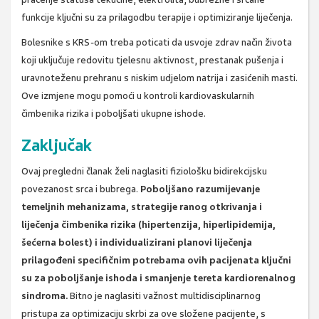
funkcije ključni su za prilagodbu terapije i optimiziranje liječenja.
Bolesnike s KRS-om treba poticati da usvoje zdrav način života
koji uključuje redovitu tjelesnu aktivnost, prestanak pušenja i
uravnoteženu prehranu s niskim udjelom natrija i zasićenih masti.
Ove izmjene mogu pomoći u kontroli kardiovaskularnih
čimbenika rizika i poboljšati ukupne ishode.
Zaključak
Ovaj pregledni članak želi naglasiti fiziološku bidirekcijsku
povezanost srca i bubrega.
Poboljšano razumijevanje
temeljnih mehanizama, strategije ranog otkrivanja i
liječenja čimbenika rizika (hipertenzija, hiperlipidemija,
šećerna bolest) i individualizirani planovi liječenja
prilagođeni specifičnim potrebama ovih pacijenata ključni
su za poboljšanje ishoda i smanjenje tereta kardiorenalnog
sindroma.
Bitno je naglasiti važnost multidisciplinarnog
pristupa za optimizaciju skrbi za ove složene pacijente, s