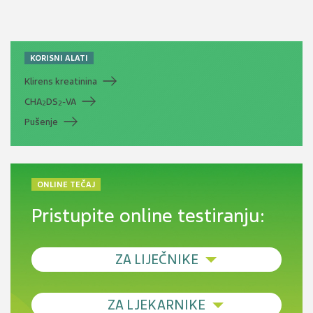
KORISNI ALATI
Klirens kreatinina
CHA
DS
-VA
2
2
Pušenje
ONLINE TEČAJ
Pristupite online testiranju:
ZA LIJEČNIKE
Debljina - od prevencije do personalizirane
ZA LJEKARNIKE
terapije