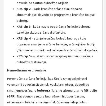
dovede do akutne bubrežne ozljede.
KRS tip 2
– kada kronične srčane funkcionalne
abnormalnosti dovedu do progresivne kronične bolesti
bubrega.
KRS tip 3
–kada naglo pogoršanja funkcije bubrega
uzrokuje akutnu srčanu disfunkciju.
KRS tip 4
- stanje kronične bolesti bubrega koje
doprinosi smanjenju srčane funkcije, srčanoj hipertrofiji
i/ili povećanom riziku od neželjenih srčanožilnih događaja.
KRS tip 5
- sustavni poremećaji koji uzrokuju i srčanu i
bubrežnu disfunkciju.
Hemodinamske promjene
Poremećena srčana funkcija, kao što je smanjeni minutni
volumen ili povećan sistemski vaskularni otpor, dovodi do
smanjene perfuzije bubrega i brzine glomerularne filtracije
(GFR)
. Navedeno rezultira bubrežnom hipoperfuzijom,
oštećenjem tubula i smanjenim izlučivanjem natrija, što u