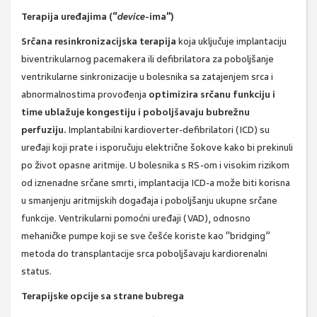
Terapija uređajima (“
device
-ima”)
Srčana resinkronizacijska terapija
koja uključuje implantaciju
biventrikularnog pacemakera ili defibrilatora za poboljšanje
ventrikularne sinkronizacije u bolesnika sa zatajenjem srca i
abnormalnostima provođenja
optimizira srčanu funkciju i
time ublažuje kongestiju i poboljšavaju bubrežnu
perfuziju.
Implantabilni kardioverter-defibrilatori (ICD) su
uređaji koji prate i isporučuju električne šokove kako bi prekinuli
po život opasne aritmije. U bolesnika s RS-om i visokim rizikom
od iznenadne srčane smrti, implantacija ICD-a može biti korisna
u smanjenju aritmijskih događaja i poboljšanju ukupne srčane
funkcije. Ventrikularni pomoćni uređaji (VAD), odnosno
mehaničke pumpe koji se sve češće koriste kao “bridging”
metoda do transplantacije srca poboljšavaju kardiorenalni
status.
Terapijske opcije sa strane bubrega