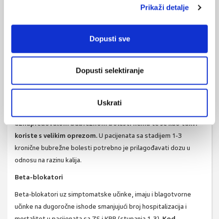
benignim u pacijenata s HFrEF. Čini se da je veći oprez potreban
Prikaži detalje
kod pacijenata HFpEF. Sličan učinak na pogoršanje bubrežne
funkcije može imati i sakubitril/valsartan u samom začetku
Dopusti sve
liječenja i kod podizanja doze.
Antagonisti mineralokortikoidnih receptora (MRA)
Dopusti selektiranje
Iako su se antagonisti mineralokortikoidnih receptora pokazali
uspješnima u reduciranju mortaliteta i broja hospitalizacija u
pacijenata s HFrEF, isto nije potvrđeno u pacijenata s HFpEF.
Uskrati
Podataka o korištenju ovih lijekova u pacijenata s
uznapredovalom bubrežnom bolesti nema te se kao takvi
koriste s velikim oprezom.
U pacijenata sa stadijem 1-3
kronične bubrežne bolesti potrebno je prilagođavati dozu u
odnosu na razinu kalija.
Beta-blokatori
Beta-blokatori uz simptomatske učinke, imaju i blagotvorne
učinke na dugoročne ishode smanjujući broj hospitalizacija i
mortalitet u pacijenata sa ZS i KBB (stupanja 1-3).
Kod