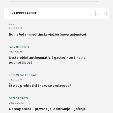
NAJPOPULARNIJE
<
>
BOL
21.10.2015.
Bolna leđa - medicinske vježbe (nove smjernice)
FARMAKOLOGIJA
14.07.2016.
Nesteroidni antireumatici i gastrointestinalna
podnošljivost
POREMEĆAJI PROBAVE
01.07.2017.
Što su probiotici i kako se proizvode?
OSTEOPOROZA
28.06.2016.
Osteoporoza – prevencija, otkrivanje i liječenje