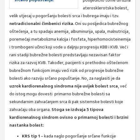
posljedično tome difuzna
aterosklerotska bolest,
velik utjecaj u pogoršanju bolesti srca i bubrega imaju i tzv.
netradicionalni čimbenici rizika.
Oni su posljedica bubrežnog
oštećenja, a tu spadaju anemija, albuminurija, upala, malnutricija,
poremećaji metabolizma kalcija i fosfata, hiperhomocisteinemija
i trombogeni učinci koji vode u daljnju progresiju KBB i KVB. Već i
rani stadiji bubrežne bolesti predstavljaju nezavisan faktor
rizika za razvoj KVB. Također, pacijenti s prethodno oštećenom
bubrežnom funkcijom imaju veći rizik od progresije bubrežne
bolesti ako razviju srčano popuštanje. No, za naglasiti je da
uzrok kardiorenalnog sindroma nije uvijek bolest srca
, već
do istog mogu dovesti primarno bubrežne bolesti sa
sekundarnim zahvaćanjem srca ili pak sistemske bolesti koje
zahvaćaju oba organa.
Stoga se izdvaja 5 tipova
kardiorenalnog sindrom ovisno o primarnoj bolesti i brzini
nastanka bolest:
KRS tip 1
– kada naglo pogoršanje srčane funkcije