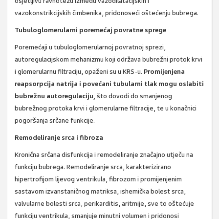
osjetljivu ravnotežu između vazodilatacijskih i
vazokonstrikcijskih čimbenika, pridonoseći oštećenju bubrega.
Tubuloglomerularni poremećaj povratne sprege
Poremećaji u tubuloglomerularnoj povratnoj sprezi,
autoregulacijskom mehanizmu koji održava bubrežni protok krvi
i glomerularnu filtraciju, opaženi su u KRS-u.
Promijenjena
reapsorpcija natrija i povećani tubularni tlak mogu oslabiti
bubrežnu autoregulaciju,
što dovodi do smanjenog
bubrežnog protoka krvi i glomerularne filtracije, te u konačnici
pogoršanja srčane funkcije.
Remodeliranje srca i fibroza
Kronična srčana disfunkcija i remodeliranje značajno utječu na
funkciju bubrega. Remodeliranje srca, karakterizirano
hipertrofijom lijevog ventrikula, fibrozom i promijenjenim
sastavom izvanstaničnog matriksa, ishemička bolest srca,
valvularne bolesti srca, perikarditis, aritmije, sve to oštećuje
funkciju ventrikula, smanjuje minutni volumen i pridonosi