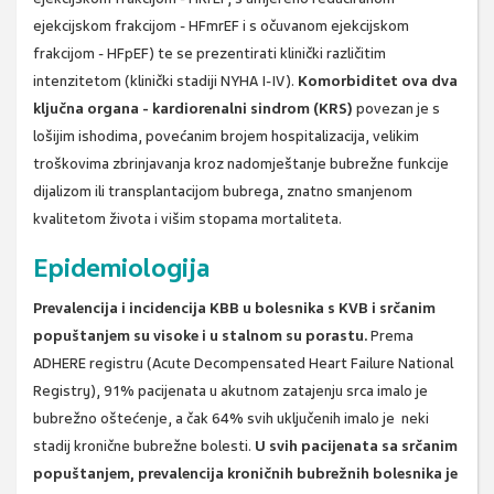
ejekcijskom frakcijom - HFmrEF i s očuvanom ejekcijskom
frakcijom - HFpEF) te se prezentirati klinički različitim
intenzitetom (klinički stadiji NYHA I-IV).
Komorbiditet ova dva
ključna organa -
kardiorenalni sindrom (KRS)
povezan je s
lošijim ishodima, povećanim brojem hospitalizacija, velikim
troškovima zbrinjavanja kroz nadomještanje bubrežne funkcije
dijalizom ili transplantacijom bubrega, znatno smanjenom
kvalitetom života i višim stopama mortaliteta.
Epidemiologija
Prevalencija i incidencija KBB u bolesnika s KVB i srčanim
popuštanjem su visoke i u stalnom su porastu.
Prema
ADHERE registru (Acute Decompensated Heart Failure National
Registry), 91% pacijenata u akutnom zatajenju srca imalo je
bubrežno oštećenje, a čak 64% svih uključenih imalo je neki
stadij kronične bubrežne bolesti.
U svih pacijenata sa srčanim
popuštanjem, prevalencija kroničnih bubrežnih bolesnika je