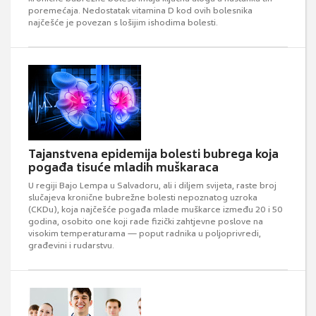
poremećaja. Nedostatak vitamina D kod ovih bolesnika
najčešće je povezan s lošijim ishodima bolesti.
Tajanstvena epidemija bolesti bubrega koja
pogađa tisuće mladih muškaraca
U regiji Bajo Lempa u Salvadoru, ali i diljem svijeta, raste broj
slučajeva kronične bubrežne bolesti nepoznatog uzroka
(CKDu), koja najčešće pogađa mlade muškarce između 20 i 50
godina, osobito one koji rade fizički zahtjevne poslove na
visokim temperaturama — poput radnika u poljoprivredi,
građevini i rudarstvu.