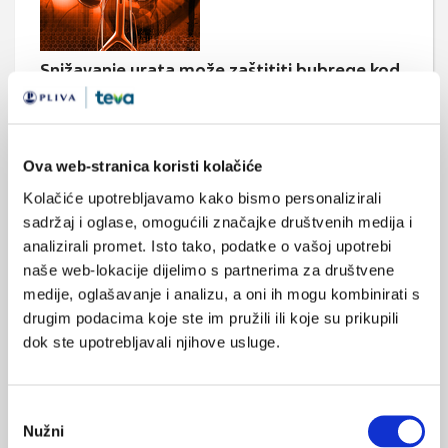
Snižavanje urata može zaštititi bubrege kod
bolesnika s gihtom i KBB-om
Vrijednosti urata u serumu ispod 6 mg/dL s terapijom za
snižavanje urata (ULT) u bolesnika s gihtom i kroničnom
bubrežnom bolešću (CKD) stadija III nije povezano s povećanim
Ova web-stranica koristi kolačiće
rizikom za tešku ili završnu fazu bubrežne bolesti.
Kolačiće upotrebljavamo kako bismo personalizirali
sadržaj i oglase, omogućili značajke društvenih medija i
analizirali promet. Isto tako, podatke o vašoj upotrebi
naše web-lokacije dijelimo s partnerima za društvene
medije, oglašavanje i analizu, a oni ih mogu kombinirati s
drugim podacima koje ste im pružili ili koje su prikupili
dok ste upotrebljavali njihove usluge.
Antinefrinska autoantitijela: biomarker za
bubrežnu bolest?
Osobe s bubrežnim bolestima koje je teško dijagnosticirati
Odabir
povezane s nefrotskim sindromom pokazuju jedinstveno visoke
Nužni
razine autoantitijela na antinefrin, što ukazuje na novi biomarker
pristanka