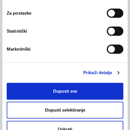
i revolucionarni razvoj u dijagnosticiranju i liječenju bolesti.
Za postavke
Statistički
Marketinški
Prevencija razvoja i progresije kronične
bubrežne bolesti
Trenutno je KBB treći najbrže rastući uzrok smrti na globalnoj
razini i jedina kronična bolest koja pokazuje stalni porast
Prikaži detalje
smrtnosti prilagođene dobi. Rast ukupnog broja stanovništva,
starenje i sve veći trend porasta dijabetesa, kardiovaskularnih
bolesti i hipertenzije utječu na učestalost KBB-a, a posebno u
Dopusti sve
razvijenim dijelovima svijeta. Razumijevanje važnih odrednica
KBB-a i ...
Dopusti selektiranje
Uskrati