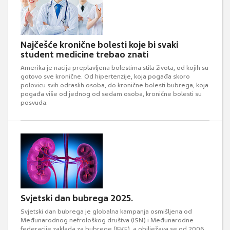
Najčešće kronične bolesti koje bi svaki
student medicine trebao znati
Amerika je nacija preplavljena bolestima stila života, od kojih su
gotovo sve kronične. Od hipertenzije, koja pogađa skoro
polovicu svih odraslih osoba, do kronične bolesti bubrega, koja
pogađa više od jednog od sedam osoba, kronične bolesti su
posvuda.
Svjetski dan bubrega 2025.
Svjetski dan bubrega je globalna kampanja osmišljena od
Međunarodnog nefrološkog društva (ISN) i Međunarodne
federacije zaklada za bubrege (IFKF), a obilježava se od 2006.