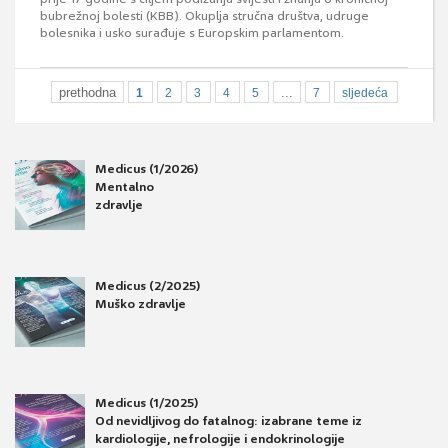
bubrežnoj bolesti (KBB). Okuplja stručna društva, udruge
bolesnika i usko surađuje s Europskim parlamentom.
prethodna
...
1
2
3
4
5
7
sljedeća
Medicus (1/2026)
Mentalno
zdravlje
Medicus (2/2025)
Muško zdravlje
Medicus (1/2025)
Od nevidljivog do fatalnog: izabrane teme iz
kardiologije, nefrologije i endokrinologije