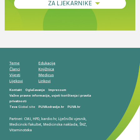
ZA LJEKARNIKE
terapije
Novi pogled na migrenu: komorbiditeti, spolne
razlike i nove terapije
Antikoagulansi u ljekarničkoj praksi –
komunikacija, adherencija i sigurnost
Muško urološko zdravlje: od funkcionalnih
smetnji do rane onkološke dijagnostike
Mentalno zdravlje muškaraca: skriveni rizici i
kliničke posljedice
Životni stil i kardiovaskularno zdravlje
muškaraca
Teme
Edukacija
Članci
Knjižnica
Vijesti
Medicus
Lijekovi
Linkovi
Kontakt
Oglašavanje
Impressum
Važne pravne informacije, uvjeti korištenja i pravila
privatnosti
Teva
Global site
PLIVAzdravlje.hr
PLIVA.hr
Partneri:
CMJ
,
HPD
,
kardio.hr
,
Liječnički vjesnik
,
Medicinski fakultet
,
Medicinska naklada
,
ŠNZ
,
Vitaminoteka