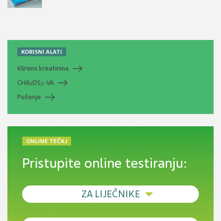
KORISNI ALATI
Klirens kreatinina
CHA
DS
-VA
2
2
Pušenje
ONLINE TEČAJ
Pristupite online testiranju:
ZA LIJEČNIKE
Debljina - od prevencije do personalizirane