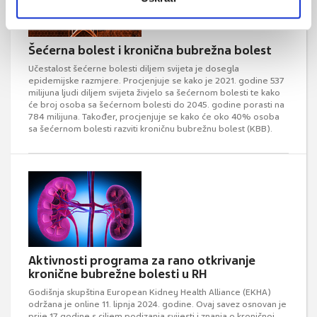
Šećerna bolest i kronična bubrežna bolest
Učestalost šećerne bolesti diljem svijeta je dosegla
epidemijske razmjere. Procjenjuje se kako je 2021. godine 537
milijuna ljudi diljem svijeta živjelo sa šećernom bolesti te kako
će broj osoba sa šećernom bolesti do 2045. godine porasti na
784 milijuna. Također, procjenjuje se kako će oko 40% osoba
sa šećernom bolesti razviti kroničnu bubrežnu bolest (KBB).
Aktivnosti programa za rano otkrivanje
kronične bubrežne bolesti u RH
Godišnja skupština European Kidney Health Alliance (EKHA)
održana je online 11. lipnja 2024. godine. Ovaj savez osnovan je
prije 17 godine s ciljem podizanja svijesti i znanja o kroničnoj