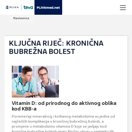
Naslovnica
KLJUČNA RIJEČ: KRONIČNA
BUBREŽNA BOLEST
Vitamin D: od prirodnog do aktivnog oblika
kod KBB-a
Poremećaji mineralnog i koštanog metabolizma su jedna od
najčešćih komplikacija u kroničnoj bubrežnoj bolesti, a
promjene u metabolizmu vitamina D koje se javljaju kod
kronične bubrežne bolesti imaju ključnu ulogu u nastanku tih