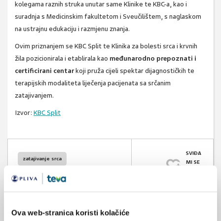
kolegama raznih struka unutar same Klinike te KBC-a, kao i
suradnja s Medicinskim fakultetom i Sveučilištem, s naglaskom
na ustrajnu edukaciju i razmjenu znanja.
Ovim priznanjem se KBC Split te Klinika za bolesti srca i krvnih
žila pozicionirala i etablirala kao
međunarodno prepoznati i
certificirani centar
koji pruža cijeli spektar dijagnostičkih te
terapijskih modaliteta liječenja pacijenata sa srčanim
zatajivanjem.
Izvor:
KBC Split
SVIĐA
zatajivanje srca
MI SE
2
kardiologija
POVRATAK
kardiovaskularne bolesti
NA VRH
Ova web-stranica koristi kolačiće