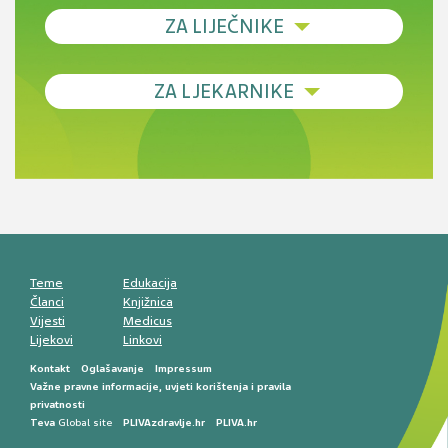
ZA LIJEČNIKE
Debljina - od prevencije do personalizirane
ZA LJEKARNIKE
terapije
Novi pogled na migrenu: komorbiditeti, spolne
razlike i nove terapije
Antikoagulansi u ljekarničkoj praksi –
komunikacija, adherencija i sigurnost
Muško urološko zdravlje: od funkcionalnih
smetnji do rane onkološke dijagnostike
Mentalno zdravlje muškaraca: skriveni rizici i
kliničke posljedice
Životni stil i kardiovaskularno zdravlje
muškaraca
Teme
Edukacija
Članci
Knjižnica
Vijesti
Medicus
Lijekovi
Linkovi
Kontakt
Oglašavanje
Impressum
Važne pravne informacije, uvjeti korištenja i pravila
privatnosti
Teva
Global site
PLIVAzdravlje.hr
PLIVA.hr