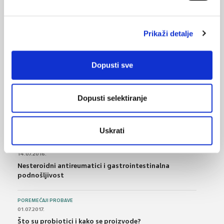
22.07.2024.
Ishodi u bolesnika sa srčanim zatajivanjem i
Prikaži detalje
resinkronizacijskom terapijom
Dopusti sve
NAJPOPULARNIJE
<
>
Dopusti selektiranje
BOL
21.10.2015.
Bolna leđa - medicinske vježbe (nove smjernice)
Uskrati
FARMAKOLOGIJA
14.07.2016.
Nesteroidni antireumatici i gastrointestinalna
podnošljivost
POREMEĆAJI PROBAVE
01.07.2017.
Što su probiotici i kako se proizvode?