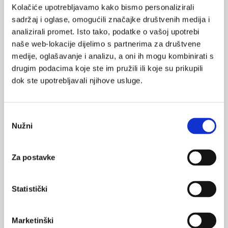
Kolačiće upotrebljavamo kako bismo personalizirali
sadržaj i oglase, omogućili značajke društvenih medija i
analizirali promet. Isto tako, podatke o vašoj upotrebi
naše web-lokacije dijelimo s partnerima za društvene
VEZANI SADRŽAJ
<
>
medije, oglašavanje i analizu, a oni ih mogu kombinirati s
drugim podacima koje ste im pružili ili koje su prikupili
18.05.2025.
dok ste upotrebljavali njihove usluge.
Uznapredovalo zatajivanje srca: stručni i etički
izazovi
Odabir
04.03.2025.
Nužni
Iznenadna srčana smrt kao prva manifestacija
pristanka
kardiovaskularne bolesti
Za postavke
27.12.2024.
Preporuke za dijagnostiku i liječenje akutnog
zatajivanja srca
Statistički
23.08.2024.
Marketinški
Liječenje uznapredovalog zatajivanja srca