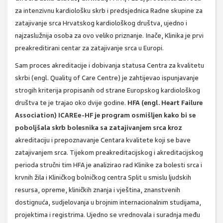
za intenzivnu kardiološku skrb i predsjednica Radne skupine za
zatajivanje srca Hrvatskog kardiološkog društva, ujedno i
najzaslužnija osoba za ovo veliko priznanje. Inače, Klinika je prvi
preakreditirani centar za zatajivanje srca u Europi.
Sam proces akreditacije i dobivanja statusa Centra za kvalitetu
skrbi (engl. Quality of Care Centre) je zahtijevao ispunjavanje
strogih kriterija propisanih od strane Europskog kardiološkog
društva te je trajao oko dvije godine.
HFA (engl. Heart Failure
Association) ICAREe-HF je program osmišljen kako bi se
poboljšala skrb bolesnika sa zatajivanjem srca kroz
akreditaciju i prepoznavanje Centara kvalitete koji se bave
zatajivanjem srca. Tijekom preakreditacijskog i akreditacijskog
perioda stručni tim HFA je analizirao rad Klinike za bolesti srca i
krvnih žila i Kliničkog bolničkog centra Split u smislu ljudskih
resursa, opreme, kliničkih znanja i vještina, znanstvenih
dostignuća, sudjelovanja u brojnim internacionalnim studijama,
projektima i registrima. Ujedno se vrednovala i suradnja među