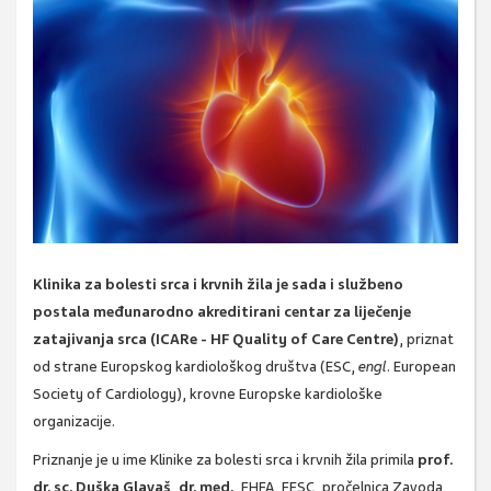
Klinika za bolesti srca i krvnih žila je sada i službeno
postala međunarodno akreditirani centar za liječenje
zatajivanja srca (ICARe - HF Quality of Care Centre)
, priznat
od strane Europskog kardiološkog društva (ESC,
engl
. European
Society of Cardiology), krovne Europske kardiološke
organizacije.
Priznanje je u ime Klinike za bolesti srca i krvnih žila primila
prof.
dr. sc. Duška Glavaš, dr. med.,
FHFA, FESC, pročelnica Zavoda