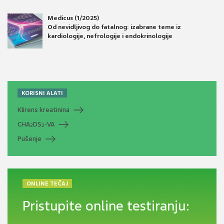
Medicus (1/2025)
Od nevidljivog do fatalnog: izabrane teme iz
kardiologije, nefrologije i endokrinologije
KORISNI ALATI
Klirens kreatinina
CHA
DS
-VA
2
2
Pušenje
ONLINE TEČAJ
Pristupite online testiranju: