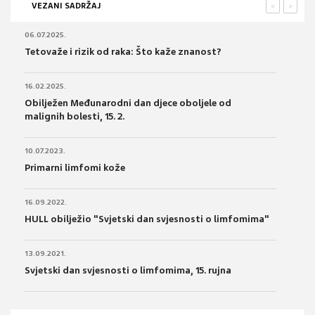
VEZANI SADRŽAJ
<
>
06.07.2025.
Tetovaže i rizik od raka: Što kaže znanost?
16.02.2025.
Obilježen Međunarodni dan djece oboljele od
malignih bolesti, 15. 2.
10.07.2023.
Primarni limfomi kože
16.09.2022.
HULL obilježio "Svjetski dan svjesnosti o limfomima"
13.09.2021.
Svjetski dan svjesnosti o limfomima, 15. rujna