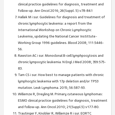
clinical practice guidelines for diagnosis, treatment and
follow-up. Ann Oncol 2016; 26(Suppl. 5):v78-84.1
Hallek M i sur. Guidelines for diagnosis and treatment of
chronic lymphocytic leukemia: a report from the
International Workshop on Chronic Lymphocytic
Leukemia, updating the National Cancer Instittute-
Working Group 1996 guidelines. Blood 2008; 111:5446-
56.
Rawston AC i sur. Monoclonal B-cell lymphpocytosis and
chronic lympocytic leukemia. N Engl J Med 2008; 359:575-
83.
Tam CS i sur. How best to manage patients with chronic
lymphocytic leukemia with 17p deletion and/or TP53
mutation. Leuk Lymphoma. 2015; 56:587-93.
Willemze R, Dreyling M. Primary cutaneous lymphomas:
ESMO clinical practice guidelines for diagnosis, treatment
and follow-up. Ann Oncol 2010; 21(Suppl.5):v177-80.
Trautinger F, Knobler R, Willemze R i sur. EORTC