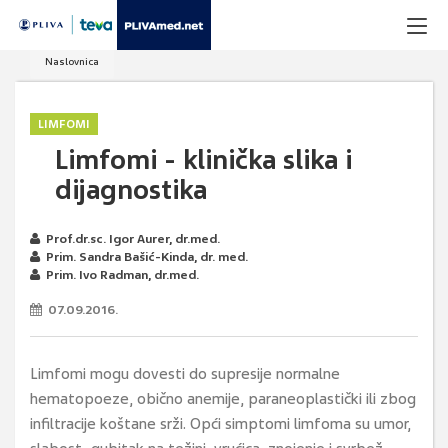
Naslovnica
LIMFOMI
Limfomi - klinička slika i
dijagnostika
Prof.dr.sc. Igor Aurer, dr.med.
Prim. Sandra Bašić-Kinda, dr. med.
Prim. Ivo Radman, dr.med.
07.09.2016.
Limfomi mogu dovesti do supresije normalne
hematopoeze, obično anemije, paraneoplastički ili zbog
infiltracije koštane srži. Opći simptomi limfoma su umor,