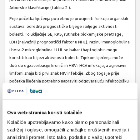
Arborske klasifikacije (tablica 2.).
Prije početka liječenja potrebno je procijeniti funkciju organskih
sustava, odrediti prognostičke biljege i biljege aktivnosti
bolesti. To uključuje SE, KKS, rutinske biokemijske pretrage,
LDH (najvažniji prognostički faktor u NHL), razinu imunoglobulina
i beta-2 mikroglobulina. U HL se bakar i haptoglobin mogu
koristiti kao biljezi aktivnosti bolesti. Tijekom liječenja može
doći do egzacerbacije kroničnih HBV i HCV infekcija, a agresivni
limfomi znaju biti prvi znak HIV infekcije. Zbog toga je prije
početka liječenja potrebno napraviti odgovarajuću infektološku
obradu, a ako se dokaže infekcija kojim od ovih virusa treba
usporedo s liječenjem limfoma započeti i provoditi liječenje
infekcije . Ukoliko se kod bolesnika koji ima čimbenike rizika za
Ova web-stranica koristi kolačiće
bolest srca planira terapija koja uključuje kardiotoksične
citostatike antracikline, potrebno je odrediti ejekcijsku frakciju
Kolačiće upotrebljavamo kako bismo personalizirali
lijeve klijetke. Značajno smanjenje sistoličke funkcije miokarda je
sadržaj i oglase, omogućili značajke društvenih medija i
kontraindikacija za primjenu ovih lijekova.
analizirali promet. Isto tako, podatke o vašoj upotrebi