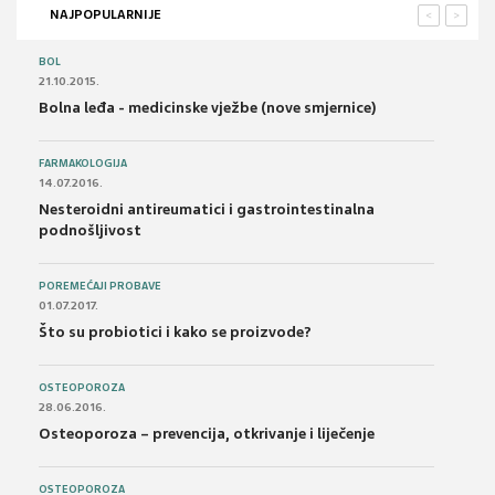
NAJPOPULARNIJE
<
>
BOL
21.10.2015.
Bolna leđa - medicinske vježbe (nove smjernice)
FARMAKOLOGIJA
14.07.2016.
Nesteroidni antireumatici i gastrointestinalna
podnošljivost
POREMEĆAJI PROBAVE
01.07.2017.
Što su probiotici i kako se proizvode?
OSTEOPOROZA
28.06.2016.
Osteoporoza – prevencija, otkrivanje i liječenje
OSTEOPOROZA