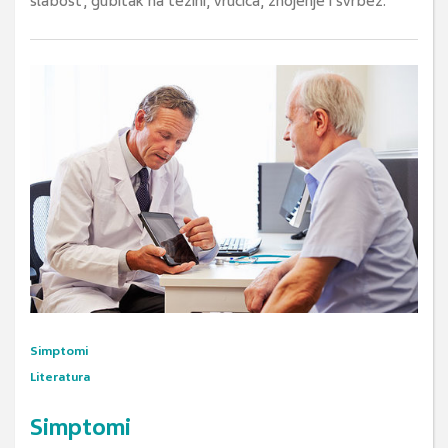
slabost, gubitak na težini, vrućica, znojenje i svrbež.
Simptomi
Literatura
Simptomi