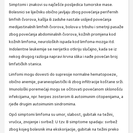
Simptomi i znakovi su najčešće posljedica tumorske mase.
Bolesnici se liječniku obično javljaju zbog povećanja perifernih
limfnih čvorova, kašlja ili zaduhe nastale uslijed povećanja
medijastinalnih limfnih čvorova, bolova u trbuhu i smetnji pasaže
zbog povećanja abdominalnih čvorova, kožnih promjena kod
kožnih limfoma, neuroloških ispada kod limfoma mozga itd.
Indolentne leukemije se nerijetko otkriju slučajno, kada se iz
nekog drugog razloga napravi krvna slika i nađe povećan broj
limfatičkih stanica.
Limfomi mogu dovesti do supresije normalne hematopoeze,
obično anemije, paraneoplastički ili zbog infiltracije koštane srži.
Imunološki poremećaji mogu se očitovati povećanom sklonošću
infekcijama, npr. herpes zosterom ili autoimunim citopenijama, a
rjeđe drugim autoimunim sindromima.
Opći simptomi limfoma su umor, slabost, gubitak na težini,
vrućica, znojenje i svrbež. U tzv. B simptome spadaju: svrbež
zbog kojeg bolesnik ima ekskorijacije, gubitak na težini preko