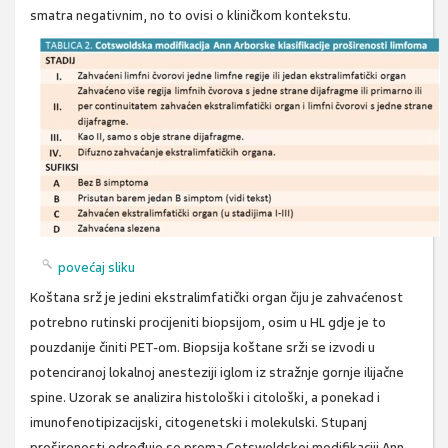
smatra negativnim, no to ovisi o kliničkom kontekstu.
povećaj sliku
Koštana srž je jedini ekstralimfatički organ čiju je zahvaćenost
potrebno rutinski procijeniti biopsijom, osim u HL gdje je to
pouzdanije činiti PET-om. Biopsija koštane srži se izvodi u
potenciranoj lokalnoj anesteziji iglom iz stražnje gornje ilijačne
spine. Uzorak se analizira histološki i citološki, a ponekad i
imunofenotipizacijski, citogenetski i molekulski. Stupanj
proširenosti određuje se prema Cotswoldskoj modifikaciji Ann