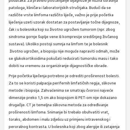
podataka. Za pravilno postavljanje dijagnoze je nužna suradnja
patologa, kliničara i laboratorijskih stručnjaka. Budući da se
različite vrste limfoma različito liječe, važno je prije početka
liječenja uzeti uzorak dostatan za postavljanje točne dijagnoze,
čak i u bolesnika koji su životno ugroženi tumorom (npr. zbog
sindroma gornje šuplje vene ili kompresije središnjeg živčanog
sustava). Ukoliko postoji sumnja na limfom te je bolesnik
životno ugrožen, a biopsiju nije moguće napraviti odmah, može
se glukokortikoidima pokušati reducirati tumorsku masu i tako
dobiti na vremenu za organiziranje dijagnostičke obrade.
Prije početka liječenja potrebno je odrediti proširenost bolesti.
Za to se koristi palpacija perifernih limfatičnih regija, slikovne
metode i biopsija. Zahvaćenima se smatraju čvorovi najveće
dimenzije preko 1,5 cm ako biopsijom ili PET-om nije dokazano
drugačije. CT je temeljna slikovna metoda za određivanje
proširenosti limfoma. Snimanje bi trebalo obuhvatiti vrat,
toraks, abdomen i malu zdjelicu uz primjenu intravenskog i
peroralnog kontrasta. U bolesnika koji zbog alergije ili zatajenja