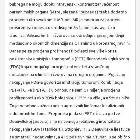
bubrega ne mogu dobiti intravenski kontrast zahvaćenost
parenhimskih organa (jetre, slezene i bubrega) treba dodatno
procijeniti ultrazvukom ili MR-om. MR je indiciran za procjenu
proširenosti bolesti u središnjem živčanom sustavu te u
trudnica. Veličina limfnih čvorova se određuje mjerenjem dviju
međusobno okomitih dimenzija na CT snimci u koronarnoj ravnini.
Danas se za procjenu proširenosti bolesti sve više koristi
pozitronska emisijska tomografija (PET) fluorodeoksiglukozom
(FDG) koja omogućuje procjenu intenziteta staničnog
metabolizma u limfnim čvorovima i drugim organima. Pojačano
nakupljanje FDG-a govori za infiltraciju tumorom. Kombinacija
PET-a i CT-a (PET-CT) u odnosu na sam CT mijenja procjenu
proširenosti u oko 20% bolesnika, u 15% na više, a u 5% na niže.
To je posebno važno u nekih agresivnih limfoma i lokaliziranih
indolentnih limfoma. Preporuka je da se PET očitava po tzv.
Deauvillskoj ljestvici, a ne na temelju relativnog intenziteta
nakupljanja (SUV) (tablica 1.). Stupnjevi 1 i 2 Deauvillske ljestvice
se smatraju negativnima, a 4 i 5 pozitivnima. Stupanj 3 se obično