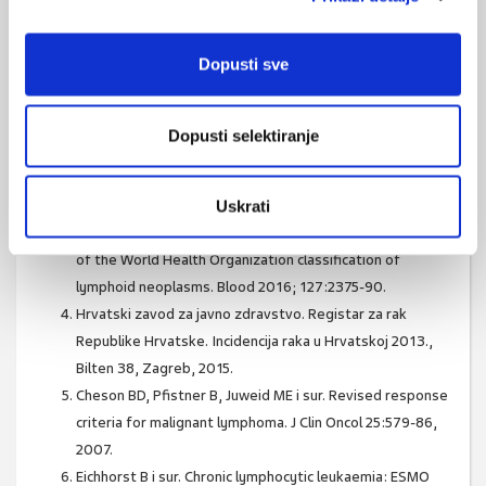
Literatura
Aurer I, Gašparov S, Kralik M i sur. Dijagnostika i liječenje
Dopusti sve
limfoma - drugi hrvatski konsenzus. Liječ Vjesn 2013;
135:63-76.
Swerdlow SH, Campo E, Harris NL, Jaffe ES, Pileri SA,
Dopusti selektiranje
Stein H, Thiele J, Vardiman JW. WHO classification of
tumours of haematopoietic and lymphoid tissues. IARC,
Lyon 2008.
Uskrati
Swerdlow SH, Campo E, Pileri SA i sur. The 2016 revision
of the World Health Organization classification of
lymphoid neoplasms. Blood 2016; 127:2375-90.
Hrvatski zavod za javno zdravstvo. Registar za rak
Republike Hrvatske. Incidencija raka u Hrvatskoj 2013.,
Bilten 38, Zagreb, 2015.
Cheson BD, Pfistner B, Juweid ME i sur. Revised response
criteria for malignant lymphoma. J Clin Oncol 25:579-86,
2007.
Eichhorst B i sur. Chronic lymphocytic leukaemia: ESMO