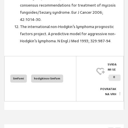
consensus recommendations for treatment of mycosis
fungoides/Sezary syndrome. Eur J Cancer 2006;
42:1014-30.
The international non-Hodgkin’s lymphoma prognostic
factors project. A predictive model for aggressive non-
Hodgkin’s lymphoma. N Engl J Med 1993; 329:987-94
SVIĐA
MI SE
0
limfomi
hodgkinov limfom
POVRATAK
NA VRH