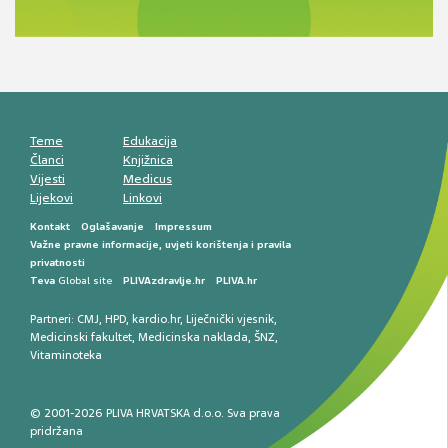
komunikacija, adherencija i sigurnost
Muško urološko zdravlje: od funkcionalnih
smetnji do rane onkološke dijagnostike
Mentalno zdravlje muškaraca: skriveni rizici i
kliničke posljedice
Životni stil i kardiovaskularno zdravlje
muškaraca
Teme
Edukacija
Članci
Knjižnica
Vijesti
Medicus
Lijekovi
Linkovi
Kontakt
Oglašavanje
Impressum
Važne pravne informacije, uvjeti korištenja i pravila
privatnosti
Teva
Global site
PLIVAzdravlje.hr
PLIVA.hr
Partneri:
CMJ
,
HPD
,
kardio.hr
,
Liječnički vjesnik
,
Medicinski fakultet
,
Medicinska naklada
,
ŠNZ
,
Vitaminoteka
© 2001-2026 PLIVA HRVATSKA d.o.o. Sva prava
pridržana