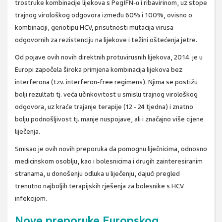
trostruke kombinacije lijekova s PegIFN-α i ribavirinom, uz stope
trajnog virološkog odgovora između 60% i 100%, ovisno o
kombinaciji, genotipu HCV, prisutnosti mutacija virusa
odgovornih za rezistenciju na lijekove i težini oštećenja jetre.
Od pojave ovih novih direktnih protuvirusnih lijekova, 2014. je u
Europi započela široka primjena kombinacija lijekova bez
interferona (tzv. interferon-free regimens). Njima se postižu
bolji rezultati tj. veća učinkovitost u smislu trajnog virološkog
odgovora, uz kraće trajanje terapije (12 - 24 tjedna) i znatno
bolju podnošljivost tj. manje nuspojave, ali i značajno više cijene
liječenja.
Smisao je ovih novih preporuka da pomognu liječnicima, odnosno
medicinskom osoblju, kao i bolesnicima i drugih zainteresiranim
stranama, u donošenju odluka u liječenju, dajući pregled
trenutno najboljih terapijskih rješenja za bolesnike s HCV
infekcijom.
Nove preporuke Europskog