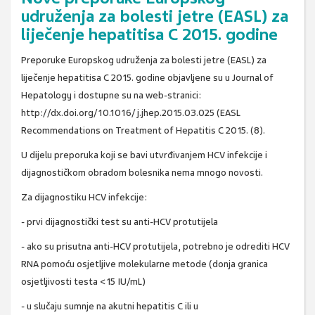
udruženja za bolesti jetre (EASL) za
liječenje hepatitisa C 2015. godine
Preporuke Europskog udruženja za bolesti jetre (EASL) za
liječenje hepatitisa C 2015. godine objavljene su u Journal of
Hepatology i dostupne su na web-stranici:
http://dx.doi.org/10.1016/ j.jhep.2015.03.025 (EASL
Recommendations on Treatment of Hepatitis C 2015. (8).
U dijelu preporuka koji se bavi utvrđivanjem HCV infekcije i
dijagnostičkom obradom bolesnika nema mnogo novosti.
Za dijagnostiku HCV infekcije:
- prvi dijagnostički test su anti-HCV protutijela
- ako su prisutna anti-HCV protutijela, potrebno je odrediti HCV
RNA pomoću osjetljive molekularne metode (donja granica
osjetljivosti testa <15 IU/mL)
- u slučaju sumnje na akutni hepatitis C ili u