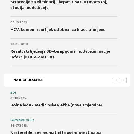
Strategije za eliminaciju hepatitisa C u Hrvatskoj,
studija modeliranja
06.10.2019.
HCV: kombinirani lijek odobren za kraću primjenu
20.08.2018.
Rezultati liječenja 3D-terapijom i model eliminacije
infekcije HCV-om u RH
NAJPOPULARNIJE
<
>
BOL
21.10.2015.
Bolna leđa - medicinske vježbe (nove smjernice)
FARMAKOLOGIJA
14.07.2016.
Nesteroidni antireumatici i gastrointestinalna