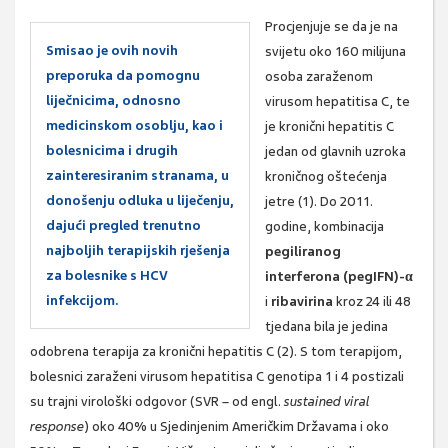
Procjenjuje se da je na
Smisao je ovih novih
svijetu oko 160 milijuna
preporuka da pomognu
osoba zaraženom
liječnicima, odnosno
virusom hepatitisa C, te
medicinskom osoblju, kao i
je kronični hepatitis C
bolesnicima i drugih
jedan od glavnih uzroka
zainteresiranim stranama, u
kroničnog oštećenja
donošenju odluka u liječenju,
jetre (1). Do 2011.
dajući pregled trenutno
godine, kombinacija
najboljih terapijskih rješenja
pegiliranog
za bolesnike s HCV
interferona (pegIFN)-α
infekcijom.
i
ribavirina
kroz 24 ili 48
tjedana bila je jedina
odobrena terapija za kronični hepatitis C (2). S tom terapijom,
bolesnici zaraženi virusom hepatitisa C genotipa 1 i 4 postizali
su trajni virološki odgovor (SVR – od engl.
sustained viral
response
) oko 40% u Sjedinjenim Američkim Državama i oko