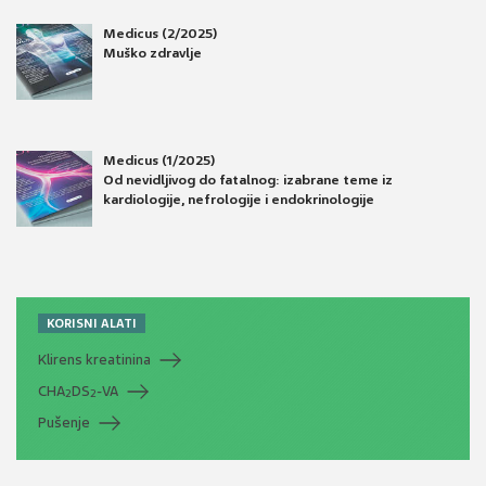
Medicus (2/2025)
Muško zdravlje
Medicus (1/2025)
Od nevidljivog do fatalnog: izabrane teme iz
kardiologije, nefrologije i endokrinologije
KORISNI ALATI
Klirens kreatinina
CHA
DS
-VA
2
2
Pušenje