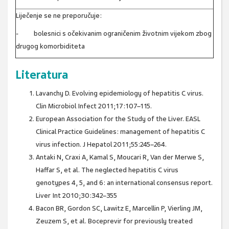
Liječenje se ne preporučuje:
- bolesnici s očekivanim ograničenim životnim vijekom zbog
drugog komorbiditeta
Literatura
Lavanchy D. Evolving epidemiology of hepatitis C virus.
Clin Microbiol Infect 2011;17:107–115.
European Association for the Study of the Liver. EASL
Clinical Practice Guidelines: management of hepatitis C
virus infection. J Hepatol 2011;55:245–264.
Antaki N, Craxi A, Kamal S, Moucari R, Van der Merwe S,
Haffar S, et al. The neglected hepatitis C virus
genotypes 4, 5, and 6: an international consensus report.
Liver Int 2010;30:342–355
Bacon BR, Gordon SC, Lawitz E, Marcellin P, Vierling JM,
Zeuzem S, et al. Boceprevir for previously treated