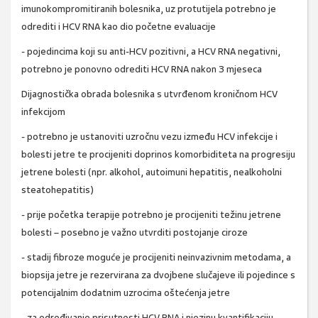
imunokompromitiranih bolesnika, uz protutijela potrebno je
odrediti i HCV RNA kao dio početne evaluacije
- pojedincima koji su anti-HCV pozitivni, a HCV RNA negativni,
potrebno je ponovno odrediti HCV RNA nakon 3 mjeseca
Dijagnostička obrada bolesnika s utvrđenom kroničnom HCV
infekcijom
- potrebno je ustanoviti uzročnu vezu između HCV infekcije i
bolesti jetre te procijeniti doprinos komorbiditeta na progresiju
jetrene bolesti (npr. alkohol, autoimuni hepatitis, nealkoholni
steatohepatitis)
- prije početka terapije potrebno je procijeniti težinu jetrene
bolesti – posebno je važno utvrditi postojanje ciroze
- stadij fibroze moguće je procijeniti neinvazivnim metodama, a
biopsija jetre je rezervirana za dvojbene slučajeve ili pojedince s
potencijalnim dodatnim uzrocima oštećenja jetre
- za određivanje prisutnosti HCV RNA i njezinu kvantifikaciju