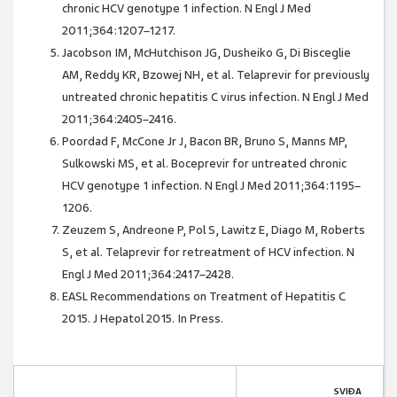
chronic HCV genotype 1 infection. N Engl J Med
2011;364:1207–1217.
Jacobson IM, McHutchison JG, Dusheiko G, Di Bisceglie
AM, Reddy KR, Bzowej NH, et al. Telaprevir for previously
untreated chronic hepatitis C virus infection. N Engl J Med
2011;364:2405–2416.
Poordad F, McCone Jr J, Bacon BR, Bruno S, Manns MP,
Sulkowski MS, et al. Boceprevir for untreated chronic
HCV genotype 1 infection. N Engl J Med 2011;364:1195–
1206.
Zeuzem S, Andreone P, Pol S, Lawitz E, Diago M, Roberts
S, et al. Telaprevir for retreatment of HCV infection. N
Engl J Med 2011;364:2417–2428.
EASL Recommendations on Treatment of Hepatitis C
2015. J Hepatol 2015. In Press.
SVIĐA