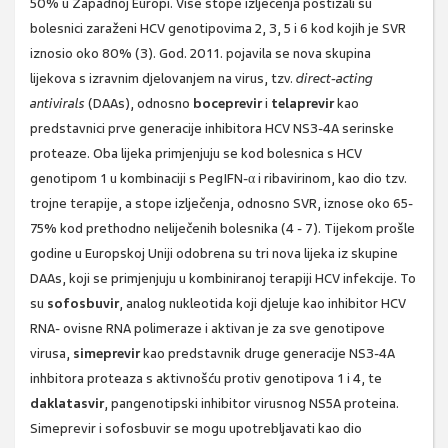
50% u Zapadnoj Europi. Više stope izlječenja postizali su
bolesnici zaraženi HCV genotipovima 2, 3, 5 i 6 kod kojih je SVR
iznosio oko 80% (3). God. 2011. pojavila se nova skupina
lijekova s izravnim djelovanjem na virus, tzv.
direct-acting
antivirals
(DAAs), odnosno
boceprevir
i
telaprevir
kao
predstavnici prve generacije inhibitora HCV NS3-4A serinske
proteaze. Oba lijeka primjenjuju se kod bolesnica s HCV
genotipom 1 u kombinaciji s PegIFN-α i ribavirinom, kao dio tzv.
trojne terapije, a stope izlječenja, odnosno SVR, iznose oko 65-
75% kod prethodno neliječenih bolesnika (4 - 7). Tijekom prošle
godine u Europskoj Uniji odobrena su tri nova lijeka iz skupine
DAAs, koji se primjenjuju u kombiniranoj terapiji HCV infekcije. To
su
sofosbuvir
, analog nukleotida koji djeluje kao inhibitor HCV
RNA- ovisne RNA polimeraze i aktivan je za sve genotipove
virusa,
simeprevir
kao predstavnik druge generacije NS3-4A
inhbitora proteaza s aktivnošću protiv genotipova 1 i 4, te
daklatasvir
, pangenotipski inhibitor virusnog NS5A proteina.
Simeprevir i sofosbuvir se mogu upotrebljavati kao dio