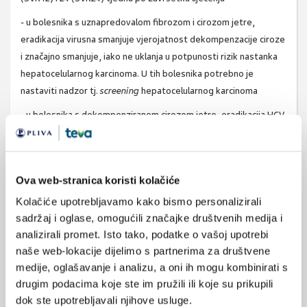
- u bolesnika s uznapredovalom fibrozom i cirozom jetre,
eradikacija virusna smanjuje vjerojatnost dekompenzacije ciroze
i značajno smanjuje, iako ne uklanja u potpunosti rizik nastanka
hepatocelularnog karcinoma. U tih bolesnika potrebno je
nastaviti nadzor tj.
screening
hepatocelularnog karcinoma
- u bolesnika s dekompenziranom cirozom jetre, eradikacija HCV
infekcije smanjuje potrebu za transplantacijom jetre, ali nije
poznato da li utječe na srednjoročno ili dugoročno preživljenje
ovih bolesnika
Ova web-stranica koristi kolačiće
Indikacije za liječenje – koga liječiti?
Kolačiće upotrebljavamo kako bismo personalizirali
sadržaj i oglase, omogućili značajke društvenih medija i
Obzirom na pojavu i različitu dostupnost te cijenu novih lijekova,
analizirali promet. Isto tako, podatke o vašoj upotrebi
nove su preporuke EASL-a da sve, do sada neliječene ili
naše web-lokacije dijelimo s partnerima za društvene
neuspješno liječene bolesnike s kroničnim hepatitisom C, koji
medije, oglašavanje i analizu, a oni ih mogu kombinirati s
žele biti liječeni i koji nemaju kontraindikacija za liječenje, treba
drugim podacima koje ste im pružili ili koje su prikupili
razmotriti za liječenje. No, budući da nije moguće liječiti svakog
dok ste upotrebljavali njihove usluge.