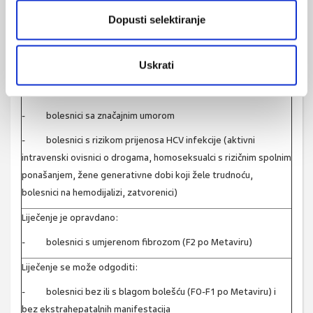
- bolesnici s indikacijom za transplantaciju jetre
Dopusti selektiranje
- bolesnici s povratnom HCV infekcijom nakon
transplantacije jetre
Uskrati
- bolesnici s klinički značajnih ekstrahepatalnim
manifestacijama infekcije
- bolesnici sa značajnim umorom
- bolesnici s rizikom prijenosa HCV infekcije (aktivni
intravenski ovisnici o drogama, homoseksualci s rizičnim spolnim
ponašanjem, žene generativne dobi koji žele trudnoću,
bolesnici na hemodijalizi, zatvorenici)
Liječenje je opravdano:
- bolesnici s umjerenom fibrozom (F2 po Metaviru)
Liječenje se može odgoditi:
- bolesnici bez ili s blagom bolešću (F0-F1 po Metaviru) i
bez ekstrahepatalnih manifestacija