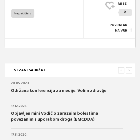
MI SE
0
hepatitis c
POVRATAK
NA VRH
VEZANI SADRŽAJ
<
>
20.05.2023.
Održana konferencija za medije: Volim zdravlje
17.12.2021.
Objavljen mini Vodič o zaraznim bolestima
povezanim s uporabom droga (EMCDDA)
17.11.2020.