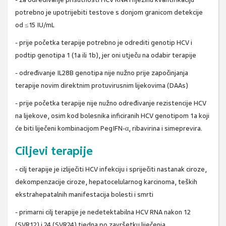
potrebno je upotrijebiti testove s donjom granicom detekcije
od ≤15 IU/mL
- prije početka terapije potrebno je odrediti genotip HCV i
podtip genotipa 1 (1a ili 1b), jer oni utječu na odabir terapije
- određivanje IL28B genotipa nije nužno prije započinjanja
terapije novim direktnim protuvirusnim lijekovima (DAAs)
- prije početka terapije nije nužno određivanje rezistencije HCV
na lijekove, osim kod bolesnika inficiranih HCV genotipom 1a koji
će biti liječeni kombinacijom PegIFN-α, ribavirina i simeprevira.
Ciljevi terapije
- cilj terapije je izliječiti HCV infekciju i spriječiti nastanak ciroze,
dekompenzacije ciroze, hepatocelularnog karcinoma, teških
ekstrahepatalnih manifestacija bolesti i smrti
- primarni cilj terapije je nedetektabilna HCV RNA nakon 12
(SVR12) i 24 (SVR24) tjedna po završetku liječenja