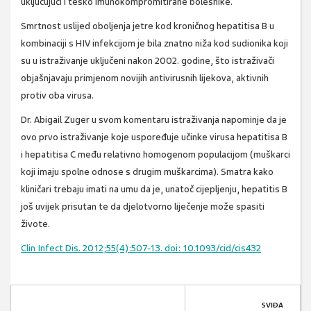
uključujući i teško imunokompromitirane bolesnike.
Smrtnost uslijed oboljenja jetre kod kroničnog hepatitisa B u
kombinaciji s HIV infekcijom je bila znatno niža kod sudionika koji
su u istraživanje uključeni nakon 2002. godine, što istraživači
objašnjavaju primjenom novijih antivirusnih lijekova, aktivnih
protiv oba virusa.
Dr. Abigail Zuger u svom komentaru istraživanja napominje da je
ovo prvo istraživanje koje uspoređuje učinke virusa hepatitisa B
i hepatitisa C među relativno homogenom populacijom (muškarci
koji imaju spolne odnose s drugim muškarcima). Smatra kako
kliničari trebaju imati na umu da je, unatoč cijepljenju, hepatitis B
još uvijek prisutan te da djelotvorno liječenje može spasiti
živote.
Clin Infect Dis. 2012;55(4):507-13. doi: 10.1093/cid/cis432
SVIĐA