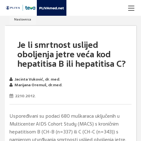
Naslovnica
Je li smrtnost uslijed
oboljenja jetre veća kod
hepatitisa B ili hepatitisa C?
Jacinta Vuković, dr. med.
Marijana Oremuš, dr.med.
22.10.2012.
Uspoređivani su podaci 680 muškaraca uključenih u
Multicenter AIDS Cohort Study (MACS) s kroničnim
hepatitisom B (CH-B (n=337) ili C (CH-C (n=343)) s
namjerom utvrđivanja smrtnosti uslijed oboljenja jetre.