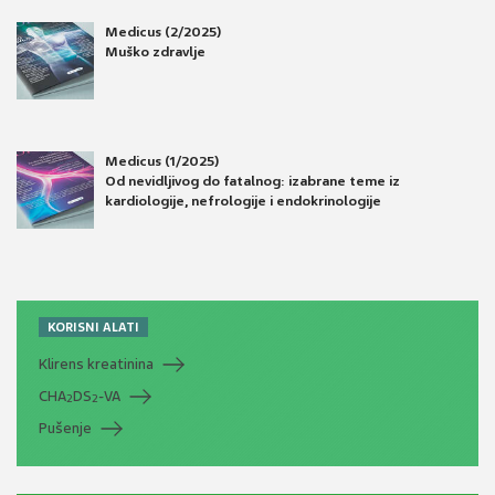
Medicus (2/2025)
Muško zdravlje
Medicus (1/2025)
Od nevidljivog do fatalnog: izabrane teme iz
kardiologije, nefrologije i endokrinologije
KORISNI ALATI
Klirens kreatinina
CHA
DS
-VA
2
2
Pušenje