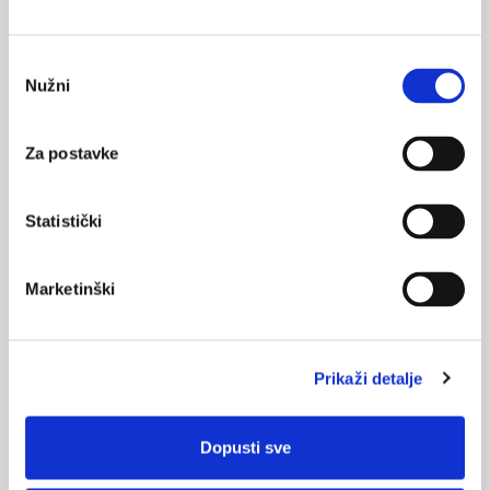
Objavljen mini Vodič o zaraznim bolestima
povezanim s uporabom droga (EMCDDA)
Odabir
Nužni
pristanka
28.07.2017.
Značaj rezistencije virusa hepatitisa C
Za postavke
28.07.2017.
Kako smo liječili kronični hepatitis B?
Statistički
Marketinški
NAJPOPULARNIJE
<
>
BOL
21.10.2015.
Prikaži detalje
Bolna leđa - medicinske vježbe (nove smjernice)
FARMAKOLOGIJA
Dopusti sve
14.07.2016.
Nesteroidni antireumatici i gastrointestinalna