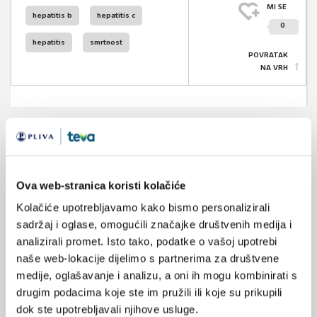
MI SE
hepatitis b
hepatitis c
0
hepatitis
smrtnost
POVRATAK
NA VRH
VEZANI SADRŽAJ
<
>
Ova web-stranica koristi kolačiće
14.04.2024.
SZO upozorava na virusne hepatitise koji svaki dan
Kolačiće upotrebljavamo kako bismo personalizirali
odnose 3500 života
sadržaj i oglase, omogućili značajke društvenih medija i
analizirali promet. Isto tako, podatke o vašoj upotrebi
22.11.2022.
naše web-lokacije dijelimo s partnerima za društvene
Europski tjedan testiranja na HIV, virusne hepatitise
medije, oglašavanje i analizu, a oni ih mogu kombinirati s
od 21. do 28. 11. 2022.
drugim podacima koje ste im pružili ili koje su prikupili
dok ste upotrebljavali njihove usluge.
17.12.2021.