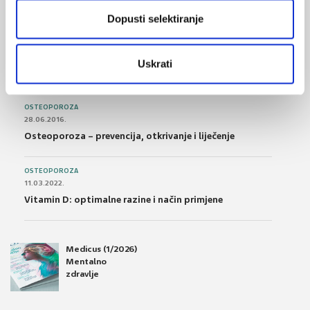
podnošljivost
Dopusti selektiranje
POREMEĆAJI PROBAVE
01.07.2017.
Uskrati
Što su probiotici i kako se proizvode?
OSTEOPOROZA
28.06.2016.
Osteoporoza – prevencija, otkrivanje i liječenje
OSTEOPOROZA
11.03.2022.
Vitamin D: optimalne razine i način primjene
Medicus (1/2026)
Mentalno
zdravlje