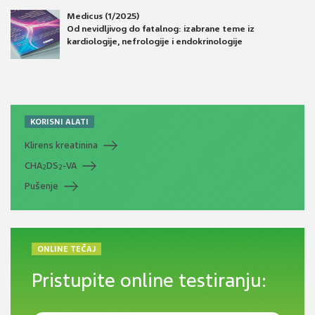
Medicus (1/2025)
Od nevidljivog do fatalnog: izabrane teme iz
kardiologije, nefrologije i endokrinologije
KORISNI ALATI
Klirens kreatinina
CHA
DS
-VA
2
2
Pušenje
ONLINE TEČAJ
Pristupite online testiranju: