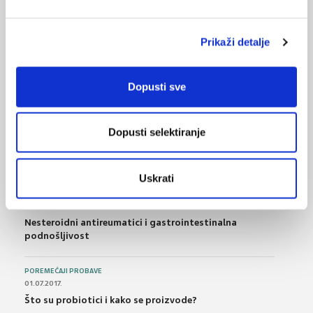
06.03.2012.
Porast broja slučajeva potpomognutog
Prikaži detalje
samoubojstva u Švicarskoj
Dopusti sve
NAJPOPULARNIJE
<
>
BOL
Dopusti selektiranje
21.10.2015.
Bolna leđa - medicinske vježbe (nove smjernice)
Uskrati
FARMAKOLOGIJA
14.07.2016.
Nesteroidni antireumatici i gastrointestinalna
podnošljivost
POREMEĆAJI PROBAVE
01.07.2017.
Što su probiotici i kako se proizvode?