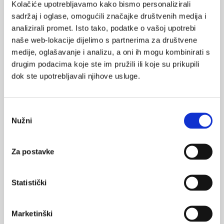
Kolačiće upotrebljavamo kako bismo personalizirali
sadržaj i oglase, omogućili značajke društvenih medija i
analizirali promet. Isto tako, podatke o vašoj upotrebi
naše web-lokacije dijelimo s partnerima za društvene
medije, oglašavanje i analizu, a oni ih mogu kombinirati s
VEZANI SADRŽAJ
<
>
drugim podacima koje ste im pružili ili koje su prikupili
dok ste upotrebljavali njihove usluge.
25.07.2014.
Depresija i somatske bolesti
Odabir
20.01.2014.
Nužni
pristanka
Utjecaj ekonomske krize na stopu samoubojstava na
području Bjelovarske županije
Za postavke
12.09.2012.
Nezaposlenost povećava rizik od samoubojstva
Statistički
08.03.2012.
130 istraživača na treningu za FP7 Health program
Marketinški