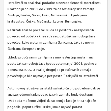
Istraživači su analizirali podatke o nezaposlenosti i mortalitetu
u razdoblju od 2000. do 2009. za deset europskih zemalja:
Austriju, Finsku, Grčku, Irsku, Nizozemsku, Ujedinjeno
kraljevstvo, Češku, Mađarsku, Latviju i Rumunjsku.
Rezultati analize pokazali su da se postotak nezaposlenih
povećao od početka krize i da se postotak samoubojstava
povećao, kako u starim zemljama članicama, tako i u novim
članicama Europske unije.
„Među proučavanim zemljama samo je Austrija imala manji
postotak samoubojstava (pet posto manje) 2009. godine u
odnosu na 2007. U svakoj drugoj od proučavanih zemalja
povećanje je bilo najmanje pet posto," zaključili su istraživači.
Autori ovog istraživanja istakli su kako će biti potrebne daljnje
analize jednom kada podaci iz svih zemalja budu dostupni.
„Već sada možemo vidjeti da su zemlje koje je kriza najteže
pogodila, poput Grčke i Irske, imale najveći porast