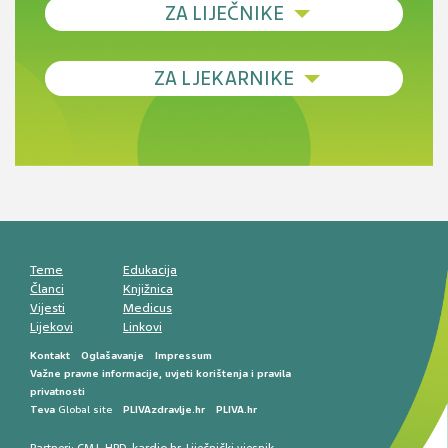
ZA LIJEČNIKE
Debljina - od prevencije do personalizirane
ZA LJEKARNIKE
terapije
Novi pogled na migrenu: komorbiditeti, spolne
razlike i nove terapije
Antikoagulansi u ljekarničkoj praksi –
komunikacija, adherencija i sigurnost
Muško urološko zdravlje: od funkcionalnih
smetnji do rane onkološke dijagnostike
Mentalno zdravlje muškaraca: skriveni rizici i
kliničke posljedice
Životni stil i kardiovaskularno zdravlje
muškaraca
Teme
Edukacija
Članci
Knjižnica
Vijesti
Medicus
Lijekovi
Linkovi
Kontakt
Oglašavanje
Impressum
Važne pravne informacije, uvjeti korištenja i pravila
privatnosti
Teva
Global site
PLIVAzdravlje.hr
PLIVA.hr