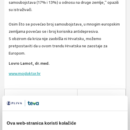
samoubojstava (17% i 13%) u odnosu na druge zemlje," opazili
su istraživači.
Osim što se povećao broj samoubojstava, u mnogim europskim
zemljama povećao se i broj korisnika antidepresiva.
S obzirom da kriza nije zaobišla ni Hrvatsku, možemo
pretpostaviti da u ovom trendu Hrvatska ne zaostaje za
Europom.
Lovro Lamot, dr. med.
www.mojdoktor.hr
SVIĐA
samoubojstvo
depresija
MI SE
0
recesija
nezaposlenost
POVRATAK
Ova web-stranica koristi kolačiće
gubitak posla
eu
NA VRH