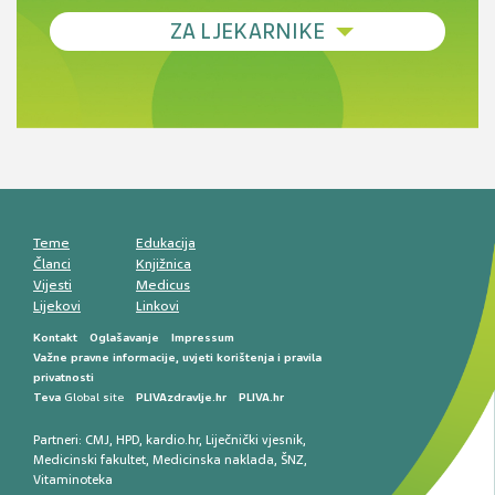
Debljina - od prevencije do personalizirane
ZA LJEKARNIKE
terapije
Novi pogled na migrenu: komorbiditeti, spolne
razlike i nove terapije
Antikoagulansi u ljekarničkoj praksi –
komunikacija, adherencija i sigurnost
Muško urološko zdravlje: od funkcionalnih
smetnji do rane onkološke dijagnostike
Mentalno zdravlje muškaraca: skriveni rizici i
kliničke posljedice
Životni stil i kardiovaskularno zdravlje
muškaraca
Teme
Edukacija
Članci
Knjižnica
Vijesti
Medicus
Lijekovi
Linkovi
Kontakt
Oglašavanje
Impressum
Važne pravne informacije, uvjeti korištenja i pravila
privatnosti
Teva
Global site
PLIVAzdravlje.hr
PLIVA.hr
Partneri:
CMJ
,
HPD
,
kardio.hr
,
Liječnički vjesnik
,
Medicinski fakultet
,
Medicinska naklada
,
ŠNZ
,
Vitaminoteka