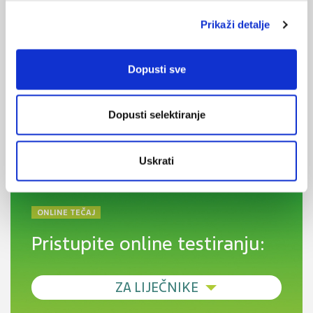
kardiologije, nefrologije i endokrinologije
Prikaži detalje
Dopusti sve
KORISNI ALATI
Klirens kreatinina
Dopusti selektiranje
CHA
DS
-VA
2
2
Pušenje
Uskrati
ONLINE TEČAJ
Pristupite online testiranju:
ZA LIJEČNIKE