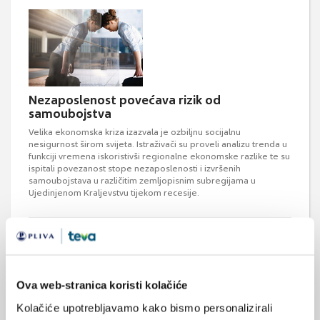
Nezaposlenost povećava rizik od
samoubojstva
Velika ekonomska kriza izazvala je ozbiljnu socijalnu
nesigurnost širom svijeta. Istraživači su proveli analizu trenda u
funkciji vremena iskoristivši regionalne ekonomske razlike te su
ispitali povezanost stope nezaposlenosti i izvršenih
samoubojstava u različitim zemljopisnim subregijama u
Ujedinjenom Kraljevstvu tijekom recesije.
Ova web-stranica koristi kolačiće
Kolačiće upotrebljavamo kako bismo personalizirali