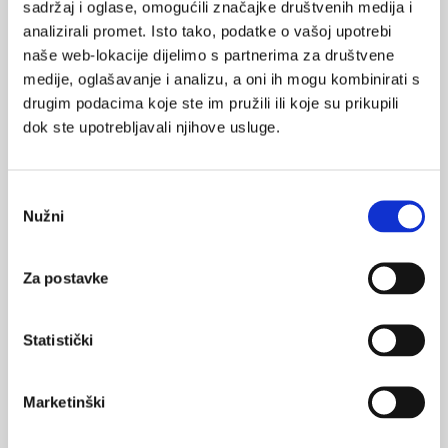
sadržaj i oglase, omogućili značajke društvenih medija i
Veći broj samoubojstava u EU
analizirali promet. Isto tako, podatke o vašoj upotrebi
Preliminarni rezultati istraživanja objavljenog u prestižnom
medicinskom časopisu Lancet pokazali su da se učestalost
naše web-lokacije dijelimo s partnerima za društvene
samoubojstava od početka recesije diljem Europe povećala.
medije, oglašavanje i analizu, a oni ih mogu kombinirati s
drugim podacima koje ste im pružili ili koje su prikupili
dok ste upotrebljavali njihove usluge.
Medicus (1/2026)
Odabir
Mentalno
Nužni
pristanka
zdravlje
Za postavke
Medicus (2/2025)
Muško zdravlje
Statistički
Marketinški
Medicus (1/2025)
Od nevidljivog do fatalnog: izabrane teme iz