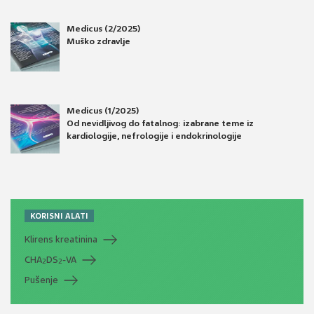
Medicus (2/2025)
Muško zdravlje
Medicus (1/2025)
Od nevidljivog do fatalnog: izabrane teme iz
kardiologije, nefrologije i endokrinologije
KORISNI ALATI
Klirens kreatinina
CHA
DS
-VA
2
2
Pušenje