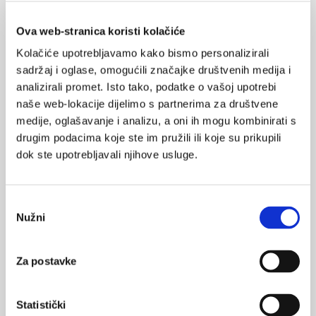
SVIĐA
MI SE
Ova web-stranica koristi kolačiće
hzzo
cijene
usluge
0
Kolačiće upotrebljavamo kako bismo personalizirali
smanjenje usluga
sadržaj i oglase, omogućili značajke društvenih medija i
POVRATAK
analizirali promet. Isto tako, podatke o vašoj upotrebi
NA VRH
naše web-lokacije dijelimo s partnerima za društvene
medije, oglašavanje i analizu, a oni ih mogu kombinirati s
drugim podacima koje ste im pružili ili koje su prikupili
dok ste upotrebljavali njihove usluge.
VEZANI SADRŽAJ
<
>
Odabir
13.01.2012.
Nužni
pristanka
Trebaju li bolnice prepustiti čišćenje privatnicima?
09.11.2011.
Za postavke
Obiteljski liječnici najavljuju jednosatni štrajk i
prosvjed ispred HZZO-a
Statistički