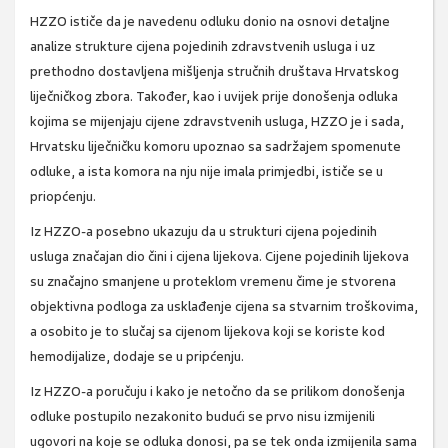
HZZO ističe da je navedenu odluku donio na osnovi detaljne
analize strukture cijena pojedinih zdravstvenih usluga i uz
prethodno dostavljena mišljenja stručnih društava Hrvatskog
liječničkog zbora. Također, kao i uvijek prije donošenja odluka
kojima se mijenjaju cijene zdravstvenih usluga, HZZO je i sada,
Hrvatsku liječničku komoru upoznao sa sadržajem spomenute
odluke, a ista komora na nju nije imala primjedbi, ističe se u
priopćenju.
Iz HZZO-a posebno ukazuju da u strukturi cijena pojedinih
usluga značajan dio čini i cijena lijekova. Cijene pojedinih lijekova
su značajno smanjene u proteklom vremenu čime je stvorena
objektivna podloga za usklađenje cijena sa stvarnim troškovima,
a osobito je to slučaj sa cijenom lijekova koji se koriste kod
hemodijalize, dodaje se u pripćenju.
Iz HZZO-a poručuju i kako je netočno da se prilikom donošenja
odluke postupilo nezakonito budući se prvo nisu izmijenili
ugovori na koje se odluka donosi, pa se tek onda izmijenila sama