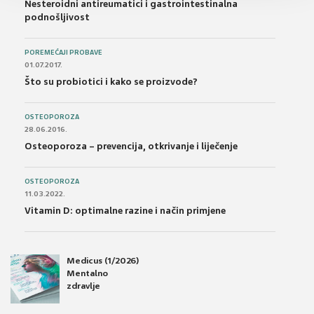
Nesteroidni antireumatici i gastrointestinalna
podnošljivost
POREMEĆAJI PROBAVE
01.07.2017.
Što su probiotici i kako se proizvode?
OSTEOPOROZA
28.06.2016.
Osteoporoza – prevencija, otkrivanje i liječenje
OSTEOPOROZA
11.03.2022.
Vitamin D: optimalne razine i način primjene
Medicus (1/2026)
Mentalno
zdravlje