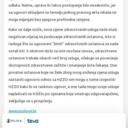
odluka. Naime, upravo bi takvo postupanje bilo nezakonito, jer
se ugovori sklopljeni na temelju jednog pravnog akta nikada ne
mogu mijenjati bez njegove prethodne izmjene.
Kako se dalje ističe, nove cijene zdravstvenih usluga neće imati
negativan utjecaj na poslovanje zdravstvenih ustanova, isto iz
razloga što su ugovoreni "limiti" zdravstvenih ustanova za sada
ostali isti. S obzirom da bi za iste novčane iznose, zdravstvene
ustanove trebale obaviti veći broj usluga, očekuje se povećanje
dostupnosti zdravstvene zaštite i smanjenje lista čekanja. One
privatne ustanove koje ne žele zbog ovog sniženja cijena usluga
nastaviti ugovorni odnos sa HZZO-om mogu o tome izvijestiti
HZZO kako bi se raskinuo ugovor, a one tada mogu svoje usluge
naplaćivati na tržištu po cijenama koje smatraju odgovarajućima,
zaključuje se u priopćenju.
www.poslovni.hr