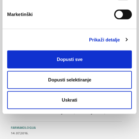
09.10.2011.
Poslovni rezultati HZZO-a
Marketinški
11.06.2011.
Usluge koje starijim osobama olakšavaju život
Prikaži detalje
27.05.2011.
HZZO: smanjene cijene pojedinih dijagnostičkih
Dopusti sve
pretraga
Dopusti selektiranje
NAJPOPULARNIJE
<
>
Uskrati
BOL
21.10.2015.
Bolna leđa - medicinske vježbe (nove smjernice)
FARMAKOLOGIJA
14.07.2016.