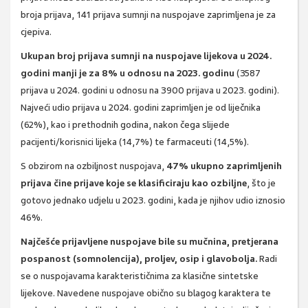
broja prijava, 141 prijava sumnji na nuspojave zaprimljena je za
cjepiva.
Ukupan broj prijava sumnji na nuspojave lijekova u 2024.
godini manji je za 8% u odnosu na 2023. godinu
(3587
prijava u 2024. godini u odnosu na 3900 prijava u 2023. godini).
Najveći udio prijava u 2024. godini zaprimljen je od liječnika
(62%), kao i prethodnih godina, nakon čega slijede
pacijenti/korisnici lijeka (14,7%) te farmaceuti (14,5%).
S obzirom na ozbiljnost nuspojava,
47% ukupno zaprimljenih
prijava čine prijave koje se klasificiraju kao ozbiljne
, što je
gotovo jednako udjelu u 2023. godini, kada je njihov udio iznosio
46%.
Najčešće prijavljene nuspojave bile su mučnina, pretjerana
pospanost (somnolencija), proljev, osip i glavobolja.
Radi
se o nuspojavama karakterističnima za klasične sintetske
lijekove. Navedene nuspojave obično su blagog karaktera te