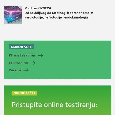
Medicus (1/2025)
Od nevidljivog do fatalnog: izabrane teme iz
kardiologije, nefrologije i endokrinologije
KORISNI ALATI
Klirens kreatinina
CHA
DS
-VA
2
2
Pušenje
ONLINE TEČAJ
Pristupite online testiranju: