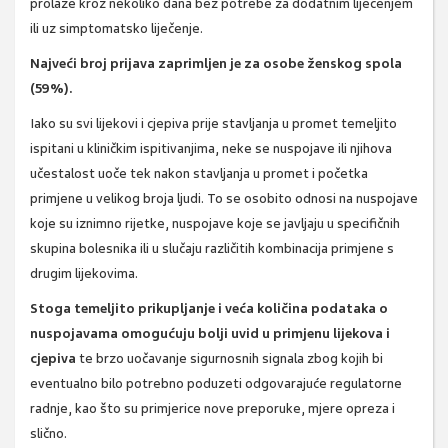
prolaze kroz nekoliko dana bez potrebe za dodatnim liječenjem
ili uz simptomatsko liječenje.
Najveći broj prijava zaprimljen je za osobe ženskog spola
(59%).
Iako su svi lijekovi i cjepiva prije stavljanja u promet temeljito
ispitani u kliničkim ispitivanjima, neke se nuspojave ili njihova
učestalost uoče tek nakon stavljanja u promet i početka
primjene u velikog broja ljudi. To se osobito odnosi na nuspojave
koje su iznimno rijetke, nuspojave koje se javljaju u specifičnih
skupina bolesnika ili u slučaju različitih kombinacija primjene s
drugim lijekovima.
Stoga temeljito prikupljanje i veća količina podataka o
nuspojavama omogućuju bolji uvid u primjenu lijekova i
cjepiva
te brzo uočavanje sigurnosnih signala zbog kojih bi
eventualno bilo potrebno poduzeti odgovarajuće regulatorne
radnje, kao što su primjerice nove preporuke, mjere opreza i
slično.