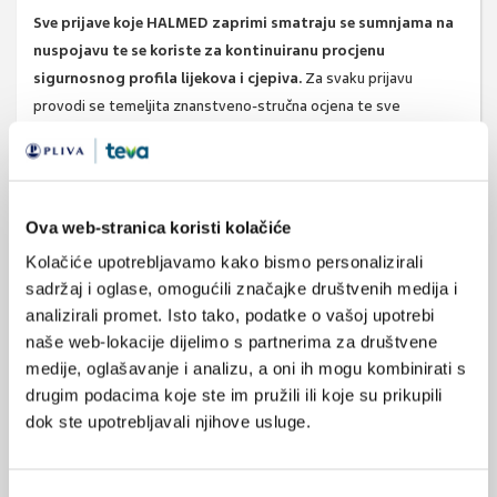
Sve prijave koje HALMED zaprimi smatraju se sumnjama na
nuspojavu te se koriste za kontinuiranu procjenu
sigurnosnog profila lijekova i cjepiva.
Za svaku prijavu
provodi se temeljita znanstveno-stručna ocjena te sve
zaprimljene prijave trajno čine dio dokumentacije temeljem koje
se na nacionalnoj, europskoj i svjetskoj razini kontinuirano
provodi praćenje sigurnosti primjene lijekova i cjepiva.
Ova web-stranica koristi kolačiće
Izvor:
Halmed
Kolačiće upotrebljavamo kako bismo personalizirali
sadržaj i oglase, omogućili značajke društvenih medija i
analizirali promet. Isto tako, podatke o vašoj upotrebi
SVIĐA
halmed
lijekovi
MI SE
naše web-lokacije dijelimo s partnerima za društvene
medije, oglašavanje i analizu, a oni ih mogu kombinirati s
0
nuspojave lijekova
drugim podacima koje ste im pružili ili koje su prikupili
POVRATAK
farmakovigilancija
dok ste upotrebljavali njihove usluge.
NA VRH