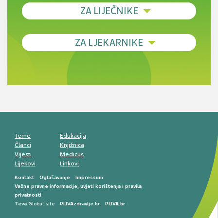
ZA LIJEČNIKE
Debljina - od prevencije do personalizirane
ZA LJEKARNIKE
terapije
Novi pogled na migrenu: komorbiditeti, spolne
razlike i nove terapije
Antikoagulansi u ljekarničkoj praksi –
komunikacija, adherencija i sigurnost
Muško urološko zdravlje: od funkcionalnih
smetnji do rane onkološke dijagnostike
Mentalno zdravlje muškaraca: skriveni rizici i
kliničke posljedice
Životni stil i kardiovaskularno zdravlje
muškaraca
Teme
Edukacija
Članci
Knjižnica
Vijesti
Medicus
Lijekovi
Linkovi
Kontakt
Oglašavanje
Impressum
Važne pravne informacije, uvjeti korištenja i pravila
privatnosti
Teva
Global site
PLIVAzdravlje.hr
PLIVA.hr