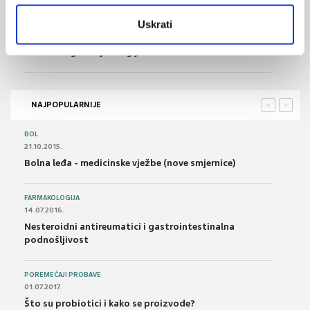
14.09.2018.
Uskrati
Značajne razlike u indikatorima razvoja sustava
farmakovigilancije u regiji
NAJPOPULARNIJE
<
>
BOL
21.10.2015.
Bolna leđa - medicinske vježbe (nove smjernice)
FARMAKOLOGIJA
14.07.2016.
Nesteroidni antireumatici i gastrointestinalna
podnošljivost
POREMEĆAJI PROBAVE
01.07.2017.
Što su probiotici i kako se proizvode?