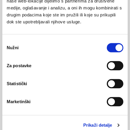
naše web-lokacije dijelimo s partnerima za društvene
koriste društvene mreže
medije, oglašavanje i analizu, a oni ih mogu kombinirati s
drugim podacima koje ste im pružili ili koje su prikupili
17.12.2024.
dok ste upotrebljavali njihove usluge.
FOMO (Fear Of Missing Out) marketing: uspješna
strategija na društvenim mrežama?
Odabir
03.12.2024.
Nužni
pristanka
Danas okrugli stol: Tko Vam kontrolira vrijeme?
Za postavke
16.08.2024.
Evaluacija uspješnosti kampanja na društvenim
mrežama
Statistički
15.06.2024.
Korištenje društvenih medija i depresija kod mladih
Marketinški
odraslih osoba
Prikaži detalje
NAJPOPULARNIJE
<
>