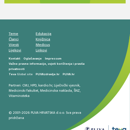
smetnji do rane onkološke dijagnostike
Mentalno zdravlje muškaraca: skriveni rizici i
kliničke posljedice
Životni stil i kardiovaskularno zdravlje
muškaraca
Teme
Edukacija
Članci
Knjižnica
Vijesti
Medicus
Lijekovi
Linkovi
Kontakt
Oglašavanje
Impressum
Važne pravne informacije, uvjeti korištenja i pravila
privatnosti
Teva
Global site
PLIVAzdravlje.hr
PLIVA.hr
Partneri:
CMJ
,
HPD
,
kardio.hr
,
Liječnički vjesnik
,
Medicinski fakultet
,
Medicinska naklada
,
ŠNZ
,
Vitaminoteka
© 2001-2026 PLIVA HRVATSKA d.o.o. Sva prava
pridržana