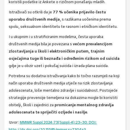
koristili podatke iz Ankete o rizičnom ponašanju mladih.
Istraživači su otkrili da je
77 % učenika prijavilo čestu
uporabu društvenih medija
, s razlikama uočenima prema
spolu, seksualnom identitetu te rasnom i etničkom identitetu.
I u ukupnim i u stratificiranim modelima, česta uporaba
društvenih medija bila je povezana s
većom prevalencijom
zlostavljanja u školi i elektroničkim putem, trajnim
osjećajima tuge ili beznađa i određenim rizikom od suicida
gdje je u obzir uzet i pokušaj suicida i izrada plana suicida.
Potrebna su dodatna istraživanja kako bi točno razumjeli na koji
način uporaba društvenih medija utječe na rizik zlostavljanja
adolescenata, loše mentalno zdravlje i suicidalnost. Postojeće
strategije prevencije temeljena na dokazima mogle bi koristiti
obitelji, školi i zajednici za
promicanje mentalnog zdravlja
adolescenata te spriječiti ozljede i nasilje
.
Izvor:
MMWR Suppl 2024;73(Suppl-4):23–30. DOI:
http://dx.doi.org/10.15585/mmwr.su7304a3