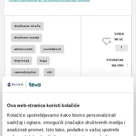
društvene mreže
SVIĐA
društveni mediji
MI SE
1
adolescenti
sucidalnost
POVRATAK
depresija
tuga
NA VRH
samoubojstvo
cdc
Ova web-stranica koristi kolačiće
VEZANI SADRŽAJ
<
>
Kolačiće upotrebljavamo kako bismo personalizirali
sadržaj i oglase, omogućili značajke društvenih medija i
14.05.2025.
analizirali promet. Isto tako, podatke o vašoj upotrebi
Adolescenti s narušenim mentalnim zdravljem više