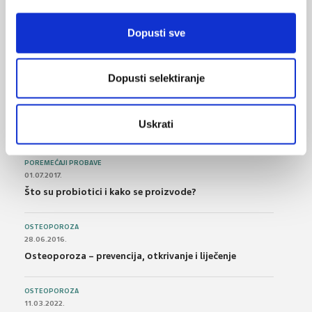
BOL
Dopusti sve
21.10.2015.
Bolna leđa - medicinske vježbe (nove smjernice)
Dopusti selektiranje
FARMAKOLOGIJA
14.07.2016.
Nesteroidni antireumatici i gastrointestinalna
Uskrati
podnošljivost
POREMEĆAJI PROBAVE
01.07.2017.
Što su probiotici i kako se proizvode?
OSTEOPOROZA
28.06.2016.
Osteoporoza – prevencija, otkrivanje i liječenje
OSTEOPOROZA
11.03.2022.