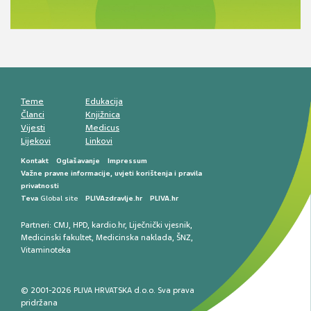
Antikoagulansi u ljekarničkoj praksi –
komunikacija, adherencija i sigurnost
Muško urološko zdravlje: od funkcionalnih
smetnji do rane onkološke dijagnostike
Mentalno zdravlje muškaraca: skriveni rizici i
kliničke posljedice
Životni stil i kardiovaskularno zdravlje
muškaraca
Teme
Edukacija
Članci
Knjižnica
Vijesti
Medicus
Lijekovi
Linkovi
Kontakt
Oglašavanje
Impressum
Važne pravne informacije, uvjeti korištenja i pravila
privatnosti
Teva
Global site
PLIVAzdravlje.hr
PLIVA.hr
Partneri:
CMJ
,
HPD
,
kardio.hr
,
Liječnički vjesnik
,
Medicinski fakultet
,
Medicinska naklada
,
ŠNZ
,
Vitaminoteka
© 2001-2026 PLIVA HRVATSKA d.o.o. Sva prava
pridržana