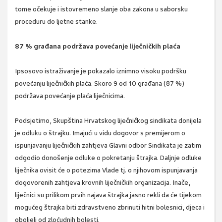
tome očekuje i istovremeno slanje oba zakona u saborsku
proceduru do ljetne stanke.
87 % građana podržava povećanje liječničkih plaća
Ipsosovo istraživanje je pokazalo iznimno visoku podršku
povećanju liječničkih plaća. Skoro 9 od 10 građana (87 %)
podržava povećanje plaća liječnicima.
Podsjetimo, Skupština Hrvatskog liječničkog sindikata donijela
je odluku o štrajku. Imajući u vidu dogovor s premijerom o
ispunjavanju liječničkih zahtjeva Glavni odbor Sindikata je zatim
odgodio donošenje odluke o pokretanju štrajka. Daljnje odluke
liječnika ovisit će o potezima Vlade tj. o njihovom ispunjavanja
dogovorenih zahtjeva krovnih liječničkih organizacija. Inače,
liječnici su prilikom prvih najava štrajka jasno rekli da će tijekom
mogućeg štrajka biti zdravstveno zbrinuti hitni bolesnici, djeca i
oboljeli od zloćudnih bolesti.