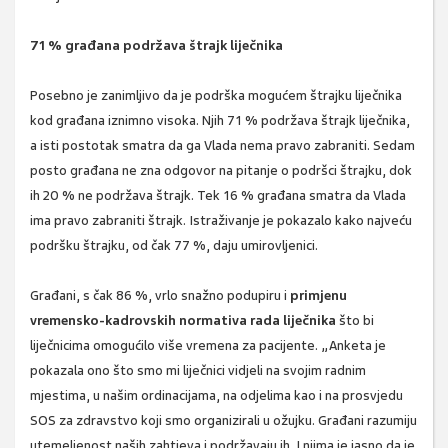
71 % građana podržava štrajk liječnika
Posebno je zanimljivo da je podrška mogućem štrajku liječnika
kod građana iznimno visoka. Njih 71 % podržava štrajk liječnika,
a isti postotak smatra da ga Vlada nema pravo zabraniti. Sedam
posto građana ne zna odgovor na pitanje o podršci štrajku, dok
ih 20 % ne podržava štrajk. Tek 16 % građana smatra da Vlada
ima pravo zabraniti štrajk. Istraživanje je pokazalo kako najveću
podršku štrajku, od čak 77 %, daju umirovljenici.
Građani, s čak 86 %, vrlo snažno podupiru i
primjenu
vremensko-kadrovskih normativa rada liječnika
što bi
liječnicima omogućilo više vremena za pacijente. „Anketa je
pokazala ono što smo mi liječnici vidjeli na svojim radnim
mjestima, u našim ordinacijama, na odjelima kao i na prosvjedu
SOS za zdravstvo koji smo organizirali u ožujku. Građani razumiju
utemeljenost naših zahtjeva i podržavaju ih. I njima je jasno da je