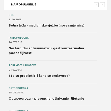
NAJPOPULARNIJE
<
>
BOL
21.10.2015.
Bolna leđa - medicinske vježbe (nove smjernice)
FARMAKOLOGIJA
14.07.2016.
Nesteroidni antireumatici i gastrointestinalna
podnošljivost
POREMEĆAJI PROBAVE
01.07.2017.
Što su probiotici i kako se proizvode?
OSTEOPOROZA
28.06.2016.
Osteoporoza – prevencija, otkrivanje i liječenje