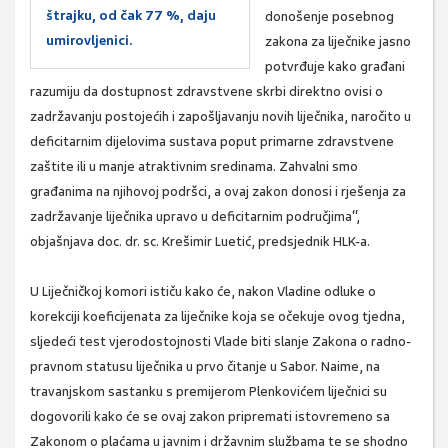
štrajku, od čak 77 %, daju
donošenje posebnog
umirovljenici.
zakona za liječnike jasno
potvrđuje kako građani
razumiju da dostupnost zdravstvene skrbi direktno ovisi o
zadržavanju postojećih i zapošljavanju novih liječnika, naročito u
deficitarnim dijelovima sustava poput primarne zdravstvene
zaštite ili u manje atraktivnim sredinama. Zahvalni smo
građanima na njihovoj podršci, a ovaj zakon donosi i rješenja za
zadržavanje liječnika upravo u deficitarnim područjima“,
objašnjava doc. dr. sc. Krešimir Luetić, predsjednik HLK-a.
U Liječničkoj komori ističu kako će, nakon Vladine odluke o
korekciji koeficijenata za liječnike koja se očekuje ovog tjedna,
sljedeći test vjerodostojnosti Vlade biti slanje Zakona o radno-
pravnom statusu liječnika u prvo čitanje u Sabor. Naime, na
travanjskom sastanku s premijerom Plenkovićem liječnici su
dogovorili kako će se ovaj zakon pripremati istovremeno sa
Zakonom o plaćama u javnim i državnim službama te se shodno