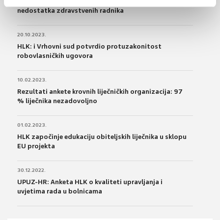
Radna iskustva mladih liječnika u Europi u krizi
nedostatka zdravstvenih radnika
20.10.2023.
HLK: i Vrhovni sud potvrdio protuzakonitost
robovlasničkih ugovora
10.02.2023.
Rezultati ankete krovnih liječničkih organizacija: 97
% liječnika nezadovoljno
01.02.2023.
HLK započinje edukaciju obiteljskih liječnika u sklopu
EU projekta
30.12.2022.
UPUZ-HR: Anketa HLK o kvaliteti upravljanja i
uvjetima rada u bolnicama