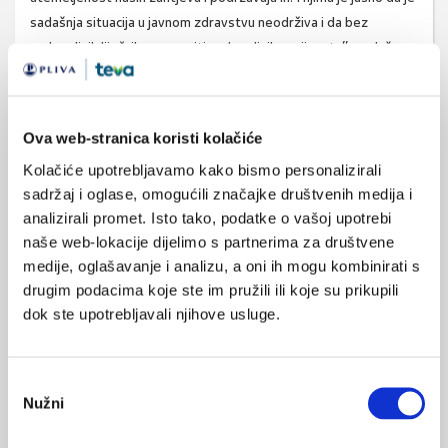
sadašnja situacija u javnom zdravstvu neodrživa i da bez
zadovoljnih liječnika nema niti zadovoljnih pacijenata“, naglašava
Luetić.
Tko je odgovoran za liste čekanja?
Ova web-stranica koristi kolačiće
Kolačiće upotrebljavamo kako bismo personalizirali
Građani za duge liste čekanja odgovornim smatraju podjednako
sadržaj i oglase, omogućili značajke društvenih medija i
Vladu i Ministarstvo zdravstva (39 %), dok su na trećem mjestu
analizirali promet. Isto tako, podatke o vašoj upotrebi
(22 %) ravnatelji zdravstvenih ustanova, pokazalo je
naše web-lokacije dijelimo s partnerima za društvene
istraživanje. Očito je da su upravljanje i organizacija sustava
medije, oglašavanje i analizu, a oni ih mogu kombinirati s
kronična bolest hrvatskog zdravstva.
drugim podacima koje ste im pružili ili koje su prikupili
Naime, tek 11 % građana smatra liječnike odgovornima za duge
dok ste upotrebljavali njihove usluge.
liste čekanja.
Istraživanje je za Hrvatsku liječničku komoru na uzorku od 603
Odabir
ispitanika u razdoblju od 12. do 23. travnja provela agencija
Nužni
pristanka
Ipsos.