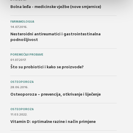
Bolna leđa - medicinske vježbe (nove smjernice)
FARMAKOLOGIJA
14.07.2016.
Nesteroidni antireumatici i gastrointestinalna
podnošljivost
POREMEĆAJI PROBAVE
01.07.2017.
Što su probiotici i kako se proizvode?
OSTEOPOROZA
28.06.2016.
Osteoporoza – prevencija, otkrivanje i liječenje
OSTEOPOROZA
11.03.2022.
Vitamin D: optimalne razine i način primjene