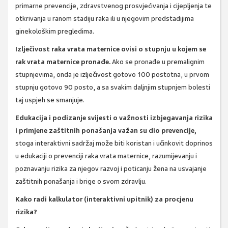
primarne prevencije, zdravstvenog prosvjećivanja i cijepljenja te
otkrivanja u ranom stadiju raka ili u njegovim predstadijima
ginekološkim pregledima.
Izlječivost raka vrata maternice ovisi o stupnju u kojem se
rak vrata maternice pronađe.
Ako se pronađe u premalignim
stupnjevima, onda je izlječivost gotovo 100 postotna, u prvom
stupnju gotovo 90 posto, a sa svakim daljnjim stupnjem bolesti
taj uspjeh se smanjuje.
Edukacija i podizanje svijesti o važnosti izbjegavanja rizika
i primjene zaštitnih ponašanja važan su dio prevencije,
stoga interaktivni sadržaj može biti koristan i učinkovit doprinos
u edukaciji o prevenciji raka vrata maternice, razumijevanju i
poznavanju rizika za njegov razvoj i poticanju žena na usvajanje
zaštitnih ponašanja i brige o svom zdravlju.
Kako radi kalkulator (interaktivni upitnik) za procjenu
rizika?