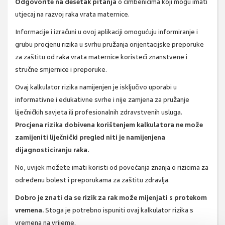
Odgovorite na desetak pitanja
o čimbenicima koji mogu imati
utjecaj na razvoj raka vrata maternice.
Informacije i izračuni u ovoj aplikaciji omogućuju informiranje i
grubu procjenu rizika u svrhu pružanja orijentacijske preporuke
za zaštitu od raka vrata maternice koristeći znanstvene i
stručne smjernice i preporuke.
Ovaj kalkulator rizika namijenjen je isključivo uporabi u
informativne i edukativne svrhe i nije zamjena za pružanje
liječničkih savjeta ili profesionalnih zdravstvenih usluga.
Procjena rizika dobivena korištenjem kalkulatora ne može
zamijeniti liječnički pregled niti je namijenjena
dijagnosticiranju raka.
No, uvijek možete imati koristi od povećanja znanja o rizicima za
određenu bolest i preporukama za zaštitu zdravlja.
Dobro je znati da se rizik za rak može mijenjati s protekom
vremena.
Stoga je potrebno ispuniti ovaj kalkulator rizika s
vremena na vrijeme.