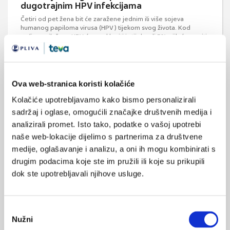
dugotrajnim HPV infekcijama
Četiri od pet žena bit će zaražene jednim ili više sojeva
humanog papiloma virusa (HPV) tijekom svog života. Kod
većine ovih žena HPV će se ukloniti iz tijela, ali 5% njih će razviti
prekanceroze na grliću maternice. Uloga vaginalne flore u
perzistentnom HPV-u stavljena je u fokus studija provedenih u
posljednjih nekoliko godina.
Ova web-stranica koristi kolačiće
Kolačiće upotrebljavamo kako bismo personalizirali
sadržaj i oglase, omogućili značajke društvenih medija i
analizirali promet. Isto tako, podatke o vašoj upotrebi
naše web-lokacije dijelimo s partnerima za društvene
medije, oglašavanje i analizu, a oni ih mogu kombinirati s
Izračunaj procjenu svog rizika od raka vrata
drugim podacima koje ste im pružili ili koje su prikupili
maternice
dok ste upotrebljavali njihove usluge.
U sprječavanju raka, prevencija i rano otkrivanje su najbitniji.
Zato je poznavanje rizika za njegov razvoj važno. Odgovorite na
desetak pitanja u online upitniku i saznajte procjenu rizika od
raka vrata maternice, uključujući preporuke za zaštitu zdravlja.
Odabir
Rak vrata maternice je u Hrvatskoj treći najčešće
Nužni
pristanka
dijagnosticirani rak u žena u dobi od 30 do 39 godina — ali je