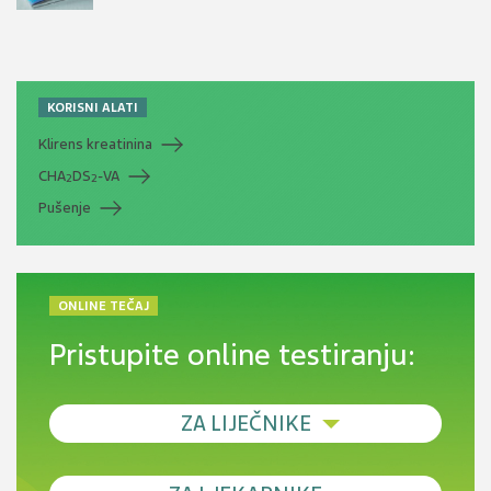
KORISNI ALATI
Klirens kreatinina
CHA
DS
-VA
2
2
Pušenje
ONLINE TEČAJ
Pristupite online testiranju:
ZA LIJEČNIKE
Debljina - od prevencije do personalizirane