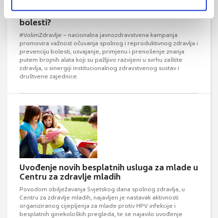
Što učiniti nakon dijagnoze spolno prenosive
bolesti?
#VolimZdravlje – nacionalna javnozdravstvena kampanja
promovira važnost očuvanja spolnog i reproduktivnog zdravlja i
prevenciju bolesti, usvajanje, primjenu i prenošenje znanja
putem brojnih alata koji su pažljivo razvijeni u svrhu zaštite
zdravlja, u sinergiji institucionalnog zdravstvenog sustav i
društvene zajednice.
Uvođenje novih besplatnih usluga za mlade u
Centru za zdravlje mladih
Povodom obilježavanja Svjetskog dana spolnog zdravlja, u
Centru za zdravlje mladih, najavljen je nastavak aktivnosti
organiziranog cijepljenja za mlade protiv HPV infekcije i
besplatnih ginekoloških pregleda, te se najavilo uvođenje