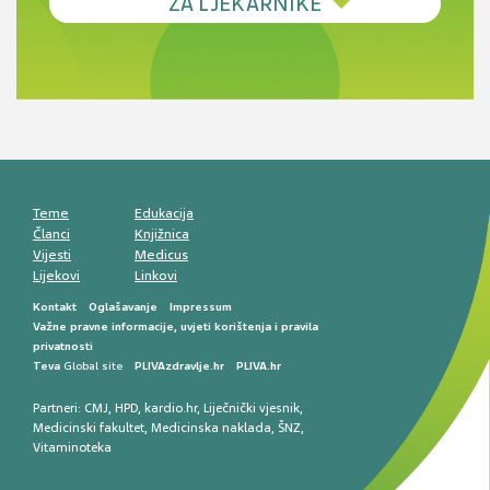
ZA LJEKARNIKE
terapije
Novi pogled na migrenu: komorbiditeti, spolne
razlike i nove terapije
Antikoagulansi u ljekarničkoj praksi –
komunikacija, adherencija i sigurnost
Muško urološko zdravlje: od funkcionalnih
smetnji do rane onkološke dijagnostike
Mentalno zdravlje muškaraca: skriveni rizici i
kliničke posljedice
Životni stil i kardiovaskularno zdravlje
muškaraca
Teme
Edukacija
Članci
Knjižnica
Vijesti
Medicus
Lijekovi
Linkovi
Kontakt
Oglašavanje
Impressum
Važne pravne informacije, uvjeti korištenja i pravila
privatnosti
Teva
Global site
PLIVAzdravlje.hr
PLIVA.hr
Partneri:
CMJ
,
HPD
,
kardio.hr
,
Liječnički vjesnik
,
Medicinski fakultet
,
Medicinska naklada
,
ŠNZ
,
Vitaminoteka