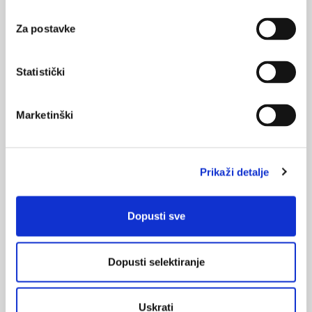
također jedan ...
Za postavke
Statistički
Marketinški
JA projekt PERCH
U Briselu je 5.12.2022. godine održan početni (kick-off) sastanak
Joint Action projekta PERCH – PartnERship to Contrast HPV.
Prikaži detalje
Projekt je dio napora Europske komisije u području kontrole
zloćudnih bolesti te je u skladu s ciljevima Europe’s Beating
Cancer Plan inicijative.
Dopusti sve
Dopusti selektiranje
Uskrati