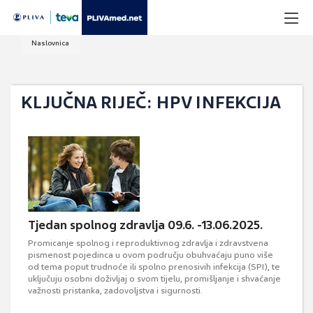
Naslovnica
KLJUČNA RIJEČ: HPV INFEKCIJA
Tjedan spolnog zdravlja 09.6. -13.06.2025.
Promicanje spolnog i reproduktivnog zdravlja i zdravstvena
pismenost pojedinca u ovom području obuhvaćaju puno više
od tema poput trudnoće ili spolno prenosivih infekcija (SPI), te
uključuju osobni doživljaj o svom tijelu, promišljanje i shvaćanje
važnosti pristanka, zadovoljstva i sigurnosti.