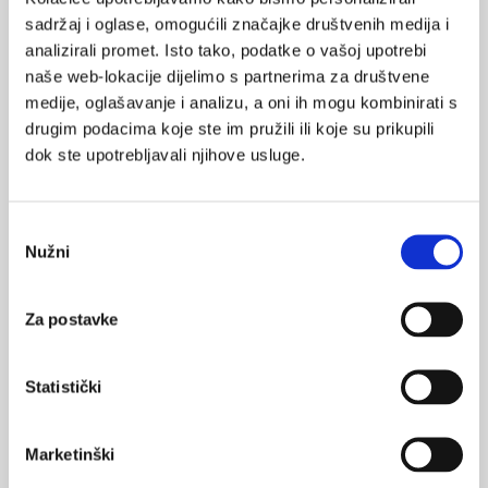
sadržaj i oglase, omogućili značajke društvenih medija i
analizirali promet. Isto tako, podatke o vašoj upotrebi
naše web-lokacije dijelimo s partnerima za društvene
medije, oglašavanje i analizu, a oni ih mogu kombinirati s
VEZANI SADRŽAJ
<
>
drugim podacima koje ste im pružili ili koje su prikupili
dok ste upotrebljavali njihove usluge.
04.10.2022.
Otpornost osoba starije životne dobi u svijetu koji
se mijenja
Odabir
Nužni
09.05.2022.
pristanka
Rehabilitacija i kvaliteta života nakon
osteoporotskog prijeloma
Za postavke
15.03.2022.
Trendovi u liječenju postmenopauzalne osteoporoze
Statistički
11.03.2022.
Marketinški
Vitamin D: optimalne razine i način primjene