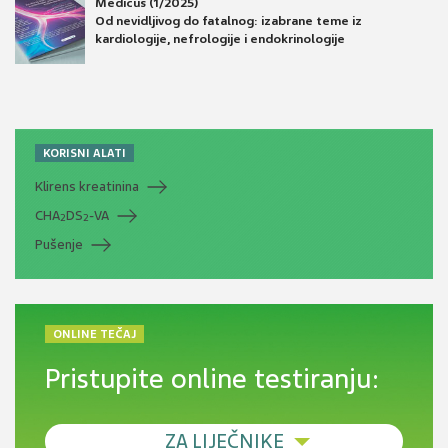
Medicus (1/2025)
Od nevidljivog do fatalnog: izabrane teme iz
kardiologije, nefrologije i endokrinologije
KORISNI ALATI
Klirens kreatinina
CHA
DS
-VA
2
2
Pušenje
ONLINE TEČAJ
Pristupite online testiranju:
ZA LIJEČNIKE