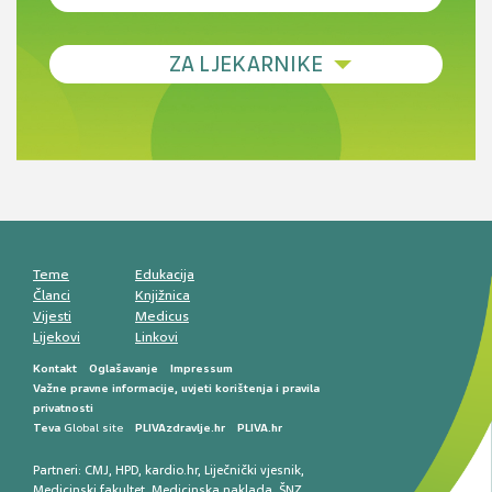
Debljina - od prevencije do personalizirane
ZA LJEKARNIKE
terapije
Novi pogled na migrenu: komorbiditeti, spolne
razlike i nove terapije
Antikoagulansi u ljekarničkoj praksi –
komunikacija, adherencija i sigurnost
Muško urološko zdravlje: od funkcionalnih
smetnji do rane onkološke dijagnostike
Mentalno zdravlje muškaraca: skriveni rizici i
kliničke posljedice
Životni stil i kardiovaskularno zdravlje
muškaraca
Teme
Edukacija
Članci
Knjižnica
Vijesti
Medicus
Lijekovi
Linkovi
Kontakt
Oglašavanje
Impressum
Važne pravne informacije, uvjeti korištenja i pravila
privatnosti
Teva
Global site
PLIVAzdravlje.hr
PLIVA.hr
Partneri:
CMJ
,
HPD
,
kardio.hr
,
Liječnički vjesnik
,
Medicinski fakultet
,
Medicinska naklada
,
ŠNZ
,