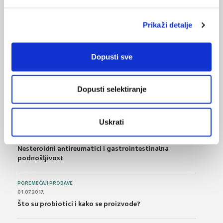
08.03.2022.
Kaskada osteoporotičkih prijeloma
Prikaži detalje
Dopusti sve
NAJPOPULARNIJE
<
>
BOL
Dopusti selektiranje
21.10.2015.
Bolna leđa - medicinske vježbe (nove smjernice)
Uskrati
FARMAKOLOGIJA
14.07.2016.
Nesteroidni antireumatici i gastrointestinalna
podnošljivost
POREMEĆAJI PROBAVE
01.07.2017.
Što su probiotici i kako se proizvode?