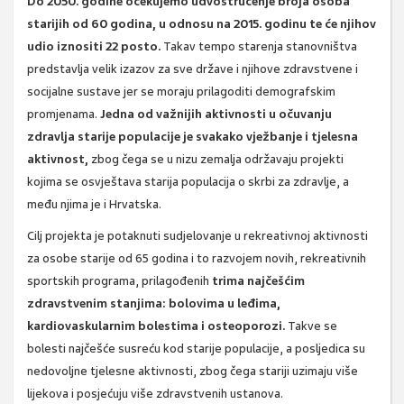
Do 2050. godine očekujemo udvostručenje broja osoba
starijih od 60 godina, u odnosu na 2015. godinu te će njihov
udio iznositi 22 posto.
Takav tempo starenja stanovništva
predstavlja velik izazov za sve države i njihove zdravstvene i
socijalne sustave jer se moraju prilagoditi demografskim
promjenama.
Jedna od važnijih aktivnosti u očuvanju
zdravlja starije populacije je svakako vježbanje i tjelesna
aktivnost,
zbog čega se u nizu zemalja održavaju projekti
kojima se osvještava starija populacija o skrbi za zdravlje, a
među njima je i Hrvatska.
Cilj projekta je potaknuti sudjelovanje u rekreativnoj aktivnosti
za osobe starije od 65 godina i to razvojem novih, rekreativnih
sportskih programa, prilagođenih
trima najčešćim
zdravstvenim stanjima: bolovima u leđima,
kardiovaskularnim bolestima i osteoporozi.
Takve se
bolesti najčešće susreću kod starije populacije, a posljedica su
nedovoljne tjelesne aktivnosti, zbog čega stariji uzimaju više
lijekova i posjećuju više zdravstvenih ustanova.