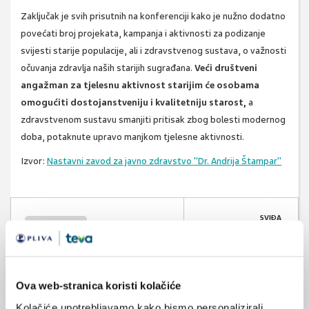
Zaključak je svih prisutnih na konferenciji kako je nužno dodatno
povećati broj projekata, kampanja i aktivnosti za podizanje
svijesti starije populacije, ali i zdravstvenog sustava, o važnosti
očuvanja zdravlja naših starijih sugrađana.
Veći društveni
angažman za tjelesnu aktivnost starijim će osobama
omogućiti dostojanstveniju i kvalitetniju starost,
a
zdravstvenom sustavu smanjiti pritisak zbog bolesti modernog
doba, potaknute upravo manjkom tjelesne aktivnosti.
Izvor:
Nastavni zavod za javno zdravstvo "Dr. Andrija Štampar"
SVIĐA
starije osobe
MI SE
0
tjelesna aktivnost
POVRATAK
zdrav život
Ova web-stranica koristi kolačiće
NA VRH
Kolačiće upotrebljavamo kako bismo personalizirali