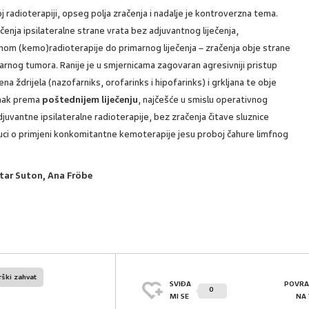
oj radioterapiji, opseg polja zračenja i nadalje je kontroverzna tema.
ečenja ipsilateralne strane vrata bez adjuvantnog liječenja,
nom (kemo)radioterapije do primarnog liječenja – zračenja obje strane
imarnog tumora. Ranije je u smjernicama zagovaran agresivniji pristup
mena ždrijela (nazofarniks, orofarinks i hipofarinks) i grkljana te obje
omak prema
poštednijem liječenju
, najčešće u smislu operativnog
juvantne ipsilateralne radioterapije, bez zračenja čitave sluznice
odluci o primjeni konkomitantne kemoterapije jesu proboj čahure limfnog
etar Suton, Ana Fröbe
rški zahvat
SVIĐA
POVRA
0
MI SE
NA