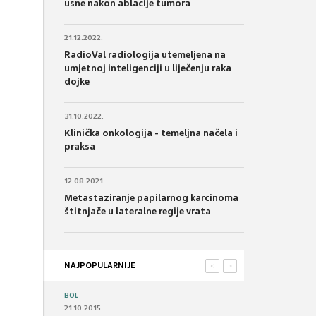
usne nakon ablacije tumora
21.12.2022.
RadioVal radiologija utemeljena na
umjetnoj inteligenciji u liječenju raka
dojke
31.10.2022.
Klinička onkologija - temeljna načela i
praksa
12.08.2021.
Metastaziranje papilarnog karcinoma
štitnjače u lateralne regije vrata
NAJPOPULARNIJE
<
>
BOL
21.10.2015.