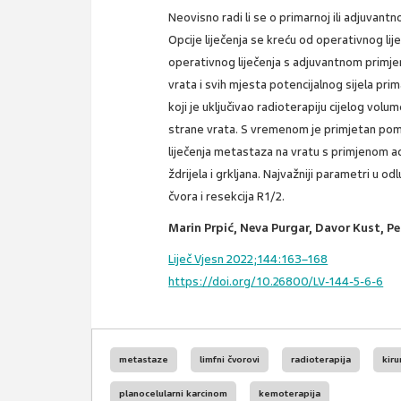
Neovisno radi li se o primarnoj ili adjuvantn
Opcije liječenja se kreću od operativnog lij
operativnog liječenja s adjuvantnom primje
vrata i svih mjesta potencijalnog sijela pr
koji je uključivao radioterapiju cijelog volu
strane vrata. S vremenom je primjetan p
liječenja metastaza na vratu s primjenom ad
ždrijela i grkljana. Najvažniji parametri u 
čvora i resekcija R1/2.
Marin Prpić, Neva Purgar, Davor Kust, P
Liječ Vjesn 2022;144:163–168
https://doi.org/10.26800/LV-144-5-6-6
metastaze
limfni čvorovi
radioterapija
kiru
planocelularni karcinom
kemoterapija