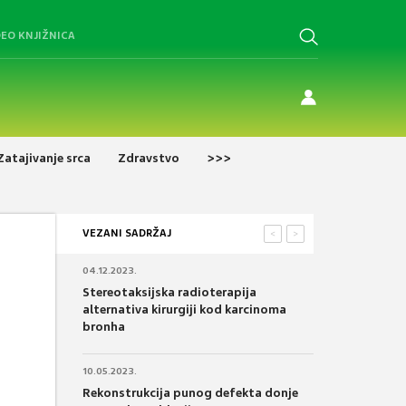
DEO KNJIŽNICA
Zatajivanje srca
Zdravstvo
>>>
VEZANI SADRŽAJ
<
>
04.12.2023.
Stereotaksijska radioterapija
alternativa kirurgiji kod karcinoma
bronha
10.05.2023.
Rekonstrukcija punog defekta donje