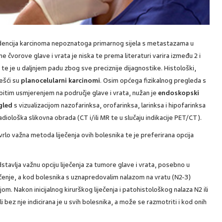
idencija karcinoma nepoznatoga primarnog sijela s metastazama u
ne čvorove glave i vrata je niska te prema literaturi varira između 2 i
te je u daljnjem padu zbog sve preciznije dijagnostike. Histološki,
ešći su
planocelularni karcinomi
. Osim općega fizikalnog pregleda s
itim usmjerenjem na područje glave i vrata, nužan je
endoskopski
gled
s vizualizacijom nazofarinksa, orofarinksa, larinksa i hipofarinksa
adiološka slikovna obrada (CT i/ili MR te u slučaju indikacije PET/CT).
ek vrlo važna metoda liječenja ovih bolesnika te je preferirana opcija
stavlja važnu opciju liječenja za tumore glave i vrata, posebno u
iječenje, a kod bolesnika s uznapredovalim nalazom na vratu (N2-3)
m. Nakon inicijalnog kirurškog liječenja i patohistološkog nalaza N2 ili
i bez nje indicirana je u svih bolesnika, a može se razmotriti i kod onih